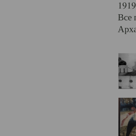
1919
Все 
Арха