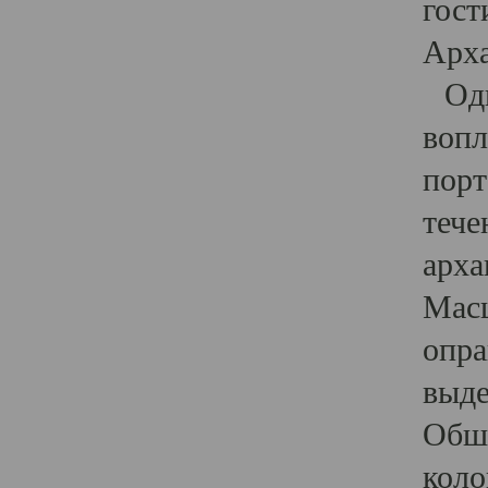
гост
Арха
Один
вопл
порт
тече
арха
Масш
опра
выде
Обши
коло