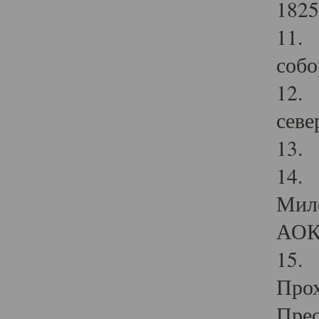
1825
11.
собо
12. 
севе
13.
14. 
Мило
АОК
15. 
Прох
Прео