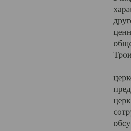
хара
друг
ценн
обще
Трои
Ярк
церк
пред
церк
сотр
обсу