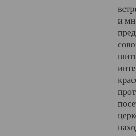
встр
и мн
пред
сово
шить
инте
крас
прот
посе
церк
нахо