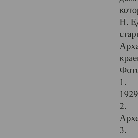
кото
Н. Е
стар
Арха
крае
Фот
1. С
1929 
2. Р
Архе
3. Ф