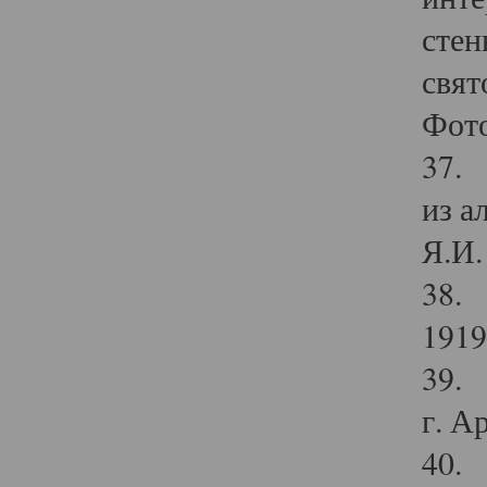
стен
свят
Фото
37. 
из а
Я.И. 
38. 
1919
39. 
г. А
40. 