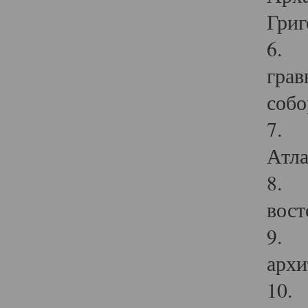
Григ
6. П
грав
собо
7. Г
Атла
8. С
вост
9. С
архи
10. 