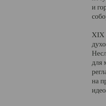
и го
собо
Явл
XIX 
духо
Несл
для 
регл
на п
идео
Поя