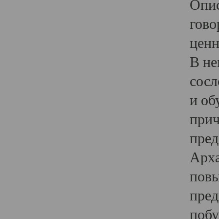
Опис
гово
ценн
В не
сосл
и об
прич
пред
Арха
повы
пред
побу