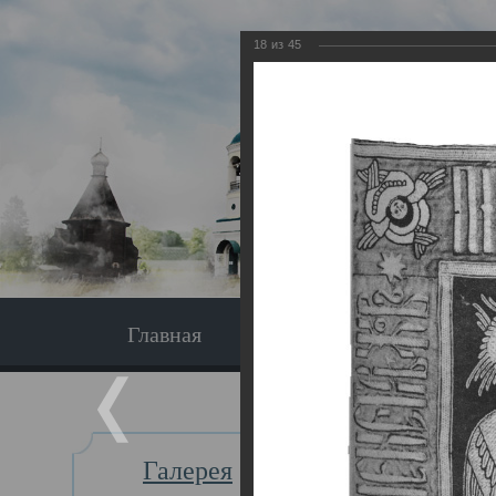
18
из
45
Главная
Экскурсия
Главная
Галерея