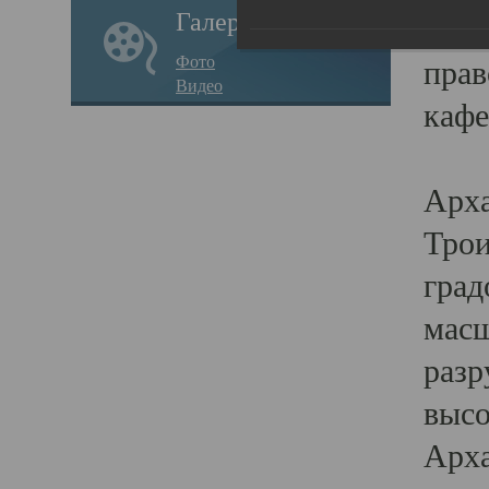
Галерея
годо
Фото
прав
Видео
кафе
Воз
Арха
Трои
град
масш
разр
высо
Арха