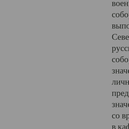
воен
собо
выпо
Севе
русс
собо
знач
личн
пред
знач
со в
в ка