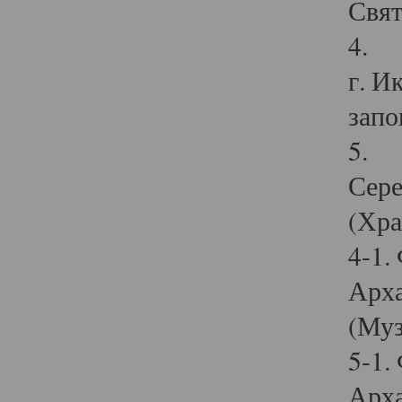
Свят
4. И
г. И
запо
5. И
Сере
(Хра
4-1.
Арха
(Муз
5-1.
Арха