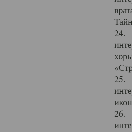
врат
Тайн
24. 
инте
хоры
«Стр
25. 
инте
икон
26. 
инте