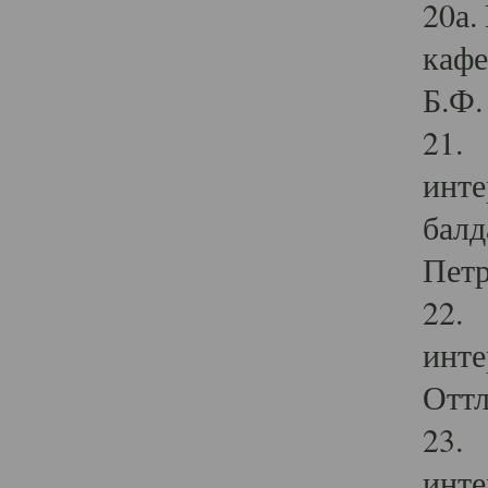
20а.
кафе
Б.Ф. 
21. 
инте
балд
Петр
22. 
инте
Оттл
23. 
инте