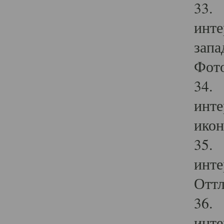
33. 
инте
запа
Фото
34. 
инте
икон
35. 
инте
Оттл
36. 
инте