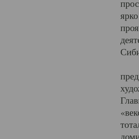
прос
ярко
проя
деят
Сиби
Одн
пред
худо
Глав
«век
тота
доми