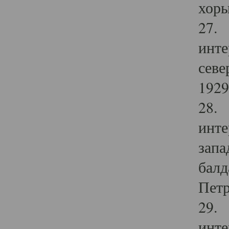
хоры
27. 
инте
севе
1929 
28. 
инте
запа
балд
Петр
29. 
инте