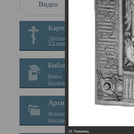
Видео
Св
Картотека
Свя
“Пострадавшие за веру в
XX веке на Севере”
23.12.
Сего
Библиотека
мере
Книги
целе
Исследования
резу
Архив
памя
Фотокопии дел
Арха
Крестные ходы
борь
15. Покровец.