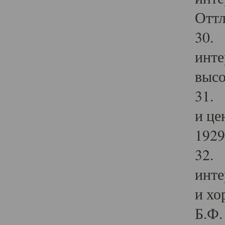
Оттл
30. 
инте
высо
31. 
и це
1929 
32. 
инте
и хо
Б.Ф. 