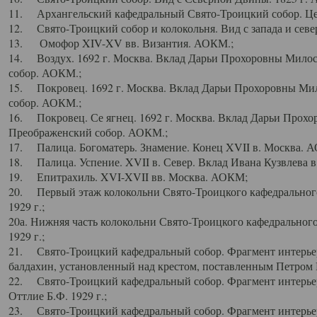
11. Архангельский кафедральный Свято-Троицкий собор. Цен
12. Свято-Троицкий собор и колокольня. Вид с запада и север
13. Омофор XIV-XV вв. Византия. АОКМ.;
14. Воздух. 1692 г. Москва. Вклад Дарьи Прохоровны Мило
собор. АОКМ.;
15. Покровец. 1692 г. Москва. Вклад Дарьи Прохоровны Ми
собор. АОКМ.;
16. Покровец. Се ягнец. 1692 г. Москва. Вклад Дарьи Прох
Преображенский собор. АОКМ.;
17. Палица. Богоматерь. Знамение. Конец XVII в. Москва. 
18. Палица. Успение. XVII в. Север. Вклад Ивана Кузвлева 
19. Епитрахиль. XVI-XVII вв. Москва. АОКМ;
20. Первый этаж колокольни Свято-Троицкого кафедрального
1929 г.;
20а. Нижняя часть колокольни Свято-Троицкого кафедрального
1929 г.;
21. Свято-Троицкий кафедральный собор. Фрагмент интерьер
балдахин, установленный над крестом, поставленным Петром I
22. Свято-Троицкий кафедральный собор. Фрагмент интерьер
Оттлие Б.Ф. 1929 г.;
23. Свято-Троицкий кафедральный собор. Фрагмент интерье