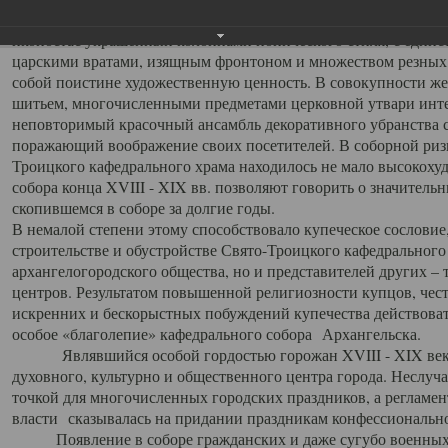
заслуженно выделяя из многочисленных культовых построек 
иконостас украшенный колоннами ионического стиля, с един
царскими вратами, изящным фронтоном и множеством резных,
собой поистине художественную ценность. В совокупности же
шитьем, многочисленными предметами церковной утвари интер
неповторимый красочный ансамбль декоративного убранства с
поражающий воображение своих посетителей. В соборной ризн
Троицкого кафедрального храма находилось не мало высокох
собора конца XVIII - XIX вв. позволяют говорить о значител
скопившемся в соборе за долгие годы.
В немалой степени этому способствовало купеческое сословие
строительстве и обустройстве Свято-Троицкого кафедрального 
архангелогородского общества, но и представителей других –
центров. Результатом повышенной религиозности купцов, чес
искренних и бескорыстных побуждений купечества действовать 
особое «благолепие» кафедрального собора Архангельска.
Являвшийся особой гордостью горожан XVIII - XIX века
духовного, культурно и общественного центра города. Неслуч
точкой для многочисленных городских праздников, а регламен
власти сказывалась на придании праздникам конфессионально
Появление в соборе гражданских и даже сугубо военных 