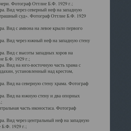
ери. Фотограф Оттлие Б.Ф. 1929 г.;
а. Вид через северный неф на западную
трашный суд». Фотограф Оттлие Б.Ф. 1929
. Вид с амвона на левое крыло первого
а. Вид через южный неф на западную стену
а. Вид с высоты западных хоров на
 Б.Ф. 1929 г.;
а. Вид на юго-восточную часть храма с
дахин, установленный над крестом,
а. Вид на северную стену храма. Фотограф
ра. Вид на южную стену и два опорных
;
тральная часть иконостаса. Фотограф
а. Вид через центральный неф на западную
Б.Ф. 1929 г.;