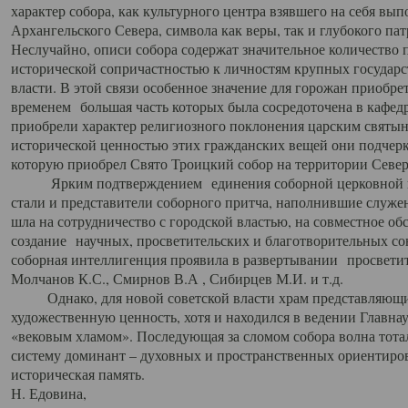
характер собора, как культурного центра взявшего на себя вы
Архангельского Севера, символа как веры, так и глубокого па
Неслучайно, описи собора содержат значительное количество п
исторической сопричастностью к личностям крупных государс
власти. В этой связи особенное значение для горожан приобре
временем большая часть которых была сосредоточена в кафедр
приобрели характер религиозного поклонения царским святыня
исторической ценностью этих гражданских вещей они подчер
которую приобрел Свято Троицкий собор на территории Север
Ярким подтверждением единения соборной церковной ис
стали и представители соборного притча, наполнившие служ
шла на сотрудничество с городской властью, на совместное о
создание научных, просветительских и благотворительных со
соборная интеллигенция проявила в развертывании просветит
Молчанов К.С., Смирнов В.А , Сибирцев М.И. и т.д.
Однако, для новой советской власти храм представляющи
художественную ценность, хотя и находился в ведении Главн
«вековым хламом». Последующая за сломом собора волна тотал
систему доминант – духовных и пространственных ориентиров,
историческая память.
Н. Едовина,