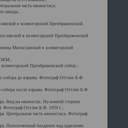
тральная часть иконостаса;
о-запада.;
славской в холмогорский Преображенский
лославской в холмогорский Преображенский
оровны Милославской в холмогорский
АОКМ.;
в холмогорский Преображенский собор.;
 собора до взрыва. Фотограф Оттлие Б.Ф.
 собора после взрыва. Фотограф Оттлие Б.Ф.
а. Вид на иконостас. На южной стороне
. Фотограф Оттлие Б.Ф. 1929 г.;
а. Центральная часть иконостаса. Фотограф
ра. Позолоченный балдахин над царскими