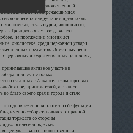
города. Обширный и величественный
ственными нигде не встречающимися
 символических инкрустаций представлял
 с живописью, скульптурой, иконописью,
ьер Троицкого храма создавал тот
обора, на протяжении многих лет
ице, библиотеке, среди церковной утвари
удожественных предметов. Описи имущества
ьных церковных и художественных ценностях,
, принимавшее активное участие в
собора, причем не только
 тесно связанных с Архангельском торговых
толюбия предпринимателей, а главное
во благо своего края и города и стало
 он одновременно воплотил себе функции
айно, именно собор становился отправной
тация торжеств со стороны
-идеологической окраски.
вещей указывало на общественный