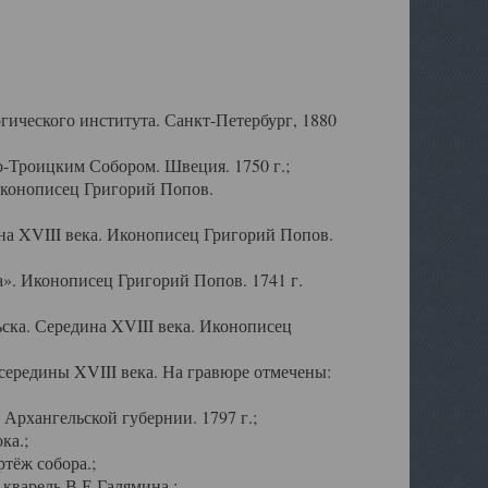
ического института. Санкт-Петербург, 1880
-Троицким Собором. Швеция. 1750 г.;
Иконописец Григорий Попов.
а XVIII века. Иконописец Григорий Попов.
». Иконописец Григорий Попов. 1741 г.
ска. Середина XVIII века. Иконописец
ередины XVIII века. На гравюре отмечены:
Архангельской губернии. 1797 г.;
ка.;
тёж собора.;
кварель В.Е.Галямина.;