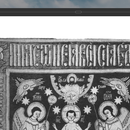
Виртуа
Новомученико
Земли А
Сайт создан по благосло
и Холмо
Наследники
Галерея
Главная
Галерея
Храмы-мученики Архангельска
Свято-Тро