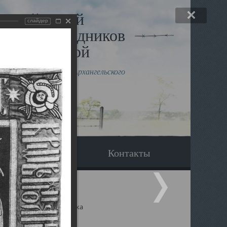
льный музей
слайдер
в и исповедников
рхангельской
влению митрополита Архангельского
горского Даниила
Вопрос-ответ
Контакты
ицкий собор Архангельска