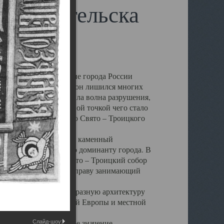
 Архангельска
 чем другие губернские города России
 в результате которых он лишился многих
у Архангельску ударила волна разрушения,
 20 –х годов. Отправной точкой чего стало
нсамбля кафедрального Свято – Троицкого
а, величественный каменный
ю и градостроительную доминанту города. В
оть до разрушения Свято – Троицкий собор
ний Архангельска, по праву занимающий
ртине Архангельска.
 себе яркую и своеобразную архитектуру
ниями России, Западной Европы и местной
вали его кафедральное значение,
Слайд-шоу: