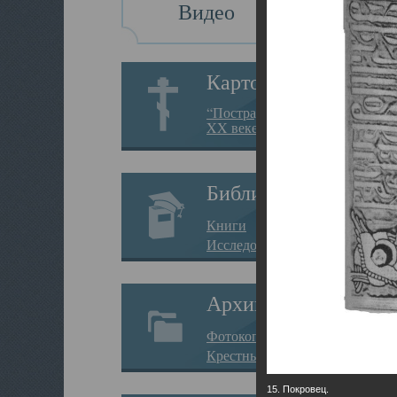
Видео
Картотека
“Пострадавшие за веру в
XX веке на Севере”
Библиотека
Книги
Исследования
Архив
Фотокопии дел
Крестные ходы
15. Покровец.