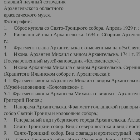
старший научный сотрудник
Архангельского областного
краеведческого музея.
Фотографии:
1. Сброс купола со Свято-Троицкого собора. Апрель 1929 г.;
2. Рисованный план Архангельска. 1694 г. Сборник Археолог
г.;
3. Фрагмент плана Архангельска с отмеченным на нём Свято
4. Икона. Архангел Михаил с видом Архангельска. 1741 г. 
(Государственный музей-заповедник «Коломенское»);
5. Икона Архангела Михаила с видом Архангельска. Середин
(Хранится в Ильинском соборе г. Архангельска.);
4-1. Фрагмент иконы «Архангел Михаил с видом Архангельска
(Музей-заповедник «Коломенское».);
5-1. Фрагмент иконы Архангела Михаила с видом г. Архангель
Григорий Попов.;
6. Панорама Архангельска. Фрагмент голландской гравюры с
собор Святой Троицы и колокольня собора.;
7. Генеральный вид губернского города Архангельска. Атлас 
8. Свято-Троицкий собор. Вид с северо-востока и вид с восто
9. Свято-Троицкий собор. Вид с запада и архитектурный чер
10. Свято-Троицкий собор. Вид с Северной Двины. 1825 г. А