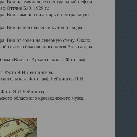
а. Вид на амвон через центральный неф на
аф Оттлие Б.Ф. 1929 г.;
. Вид с амвона на алтарь и центральную
а. Вид на центральный купол и своды.
. Вид от солеи на северную стену. Около
ой святого благоверного князя Александра
бома «Виды г. Архангельска». Фотограф
г. Фото Я.И.Лейцингера.;
рхангельска». Фотограф Лейцингер Я.И.
. Фото Я.И.Лейцингера.
кого областного краеведческого музея.