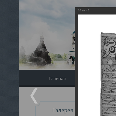
18
из
45
Главная
Экскурсия
Галерея