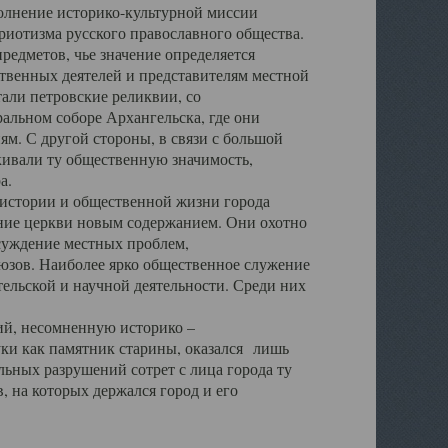
полнение историко-культурной миссии
триотизма русского православного общества.
редметов, чье значение определяется
твенных деятелей и представителям местной
тали петровские реликвии, со
альном соборе Архангельска, где они
м. С другой стороны, в связи с большой
кивали ту общественную значимость,
а.
тории и общественной жизни города
ение церкви новым содержанием. Они охотно
бсуждение местных проблем,
юзов. Наиболее ярко общественное служение
ельской и научной деятельности. Среди них
й, несомненную историко –
ауки как памятник старины, оказался лишь
ьных разрушений сотрет с лица города ту
 на которых держался город и его