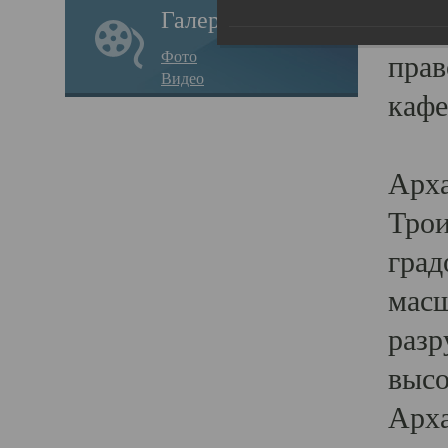
Галерея
годо
Фото
прав
Видео
кафе
Воз
Арха
Трои
град
масш
разр
высо
Арха