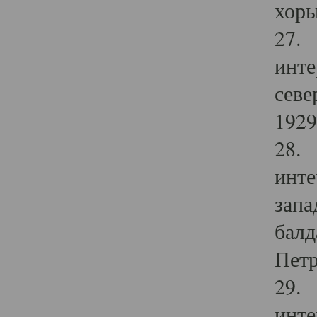
хоры
27. 
инте
севе
1929 
28. 
инте
запа
балд
Петр
29. 
инте