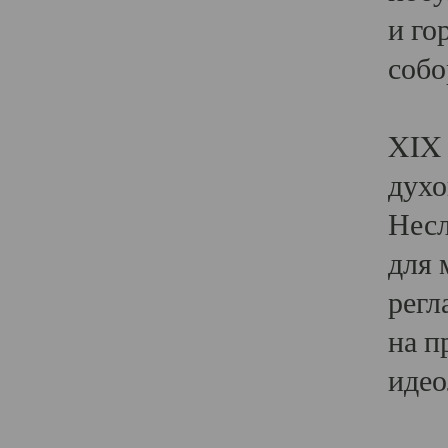
и го
собо
Явл
XIX 
духо
Несл
для 
регл
на п
идео
Поя