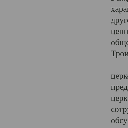
хара
друг
ценн
обще
Трои
Ярк
церк
пред
церк
сотр
обсу