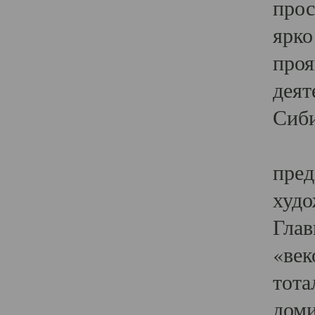
прос
ярко
проя
деят
Сиби
Одн
пред
худо
Глав
«век
тота
доми