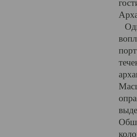
гост
Арха
Один
вопл
порт
тече
арха
Масш
опра
выде
Обши
коло