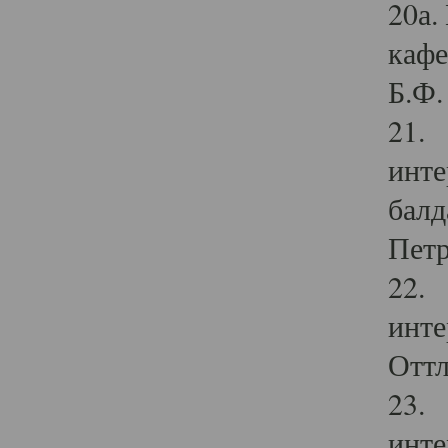
20а.
кафе
Б.Ф. 
21. 
инте
балд
Петр
22. 
инте
Оттл
23. 
инте