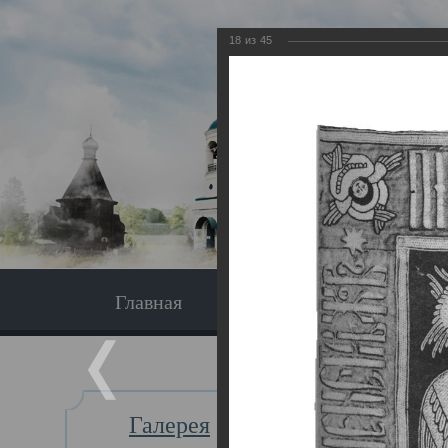
18
из
45
Главная
Экскурсия
Главная
Галерея