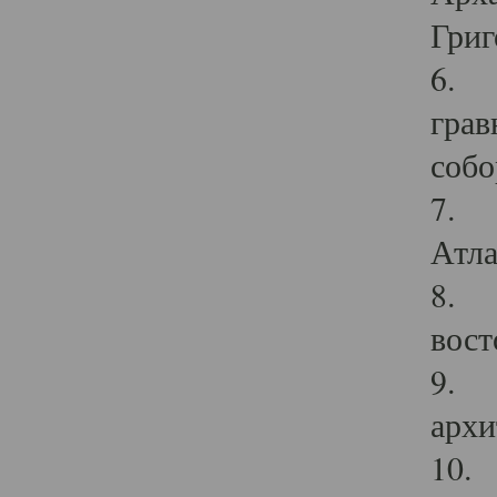
Григ
6. П
грав
собо
7. Г
Атла
8. С
вост
9. С
архи
10. 