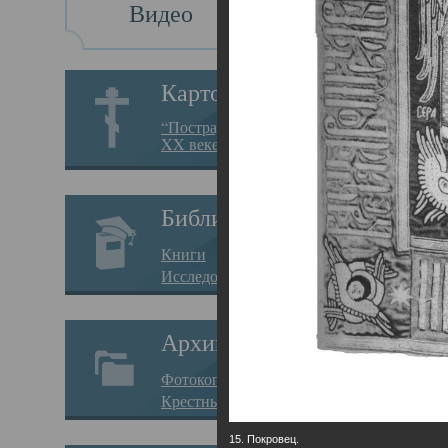
Видео
Св
Картотека
Свя
“Пострадавшие за веру в
XX веке на Севере”
23.12.
Сего
Библиотека
мере
Книги
целе
Исследования
резу
Архив
памя
Фотокопии дел
Арха
Крестные ходы
борь
15. Покровец.