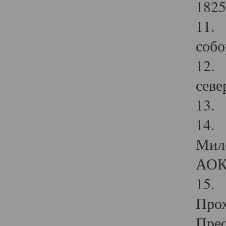
1825
11.
собо
12. 
севе
13.
14. 
Мило
АОК
15. 
Прох
Прео