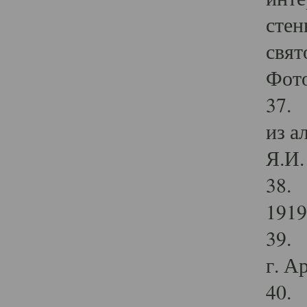
стен
свят
Фото
37. 
из а
Я.И. 
38. 
1919
39. 
г. А
40. 