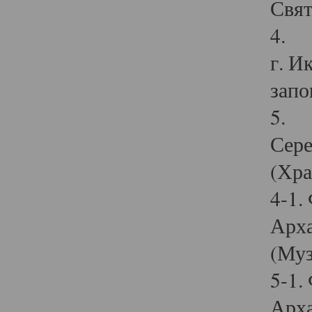
Свят
4. И
г. И
запо
5. И
Сере
(Хра
4-1.
Арха
(Муз
5-1.
Арха