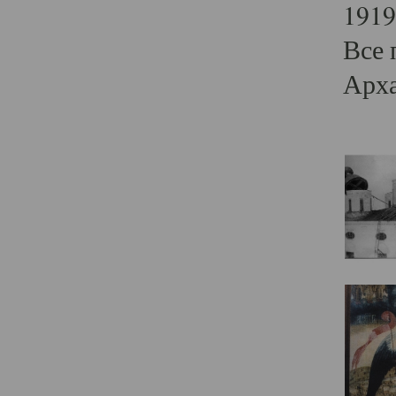
1919
Все 
Арха