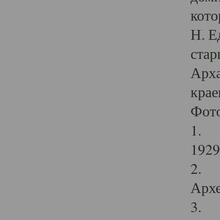
кото
Н. Е
стар
Арха
крае
Фот
1. С
1929 
2. Р
Архе
3. Ф