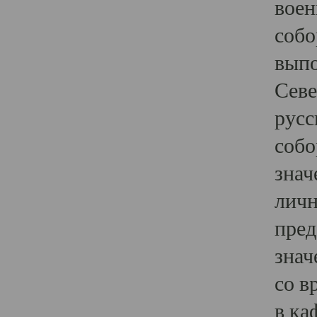
воен
собо
выпо
Севе
русс
собо
знач
личн
пред
знач
со в
в ка