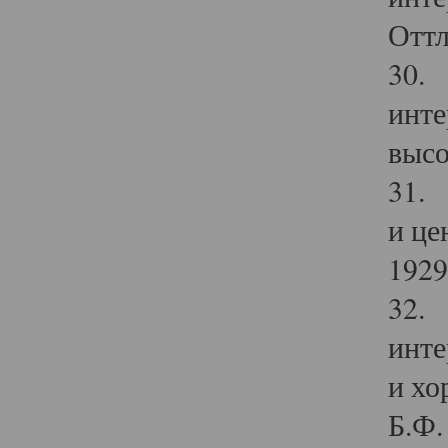
Оттл
30. 
инте
высо
31. 
и це
1929 
32. 
инте
и хо
Б.Ф. 