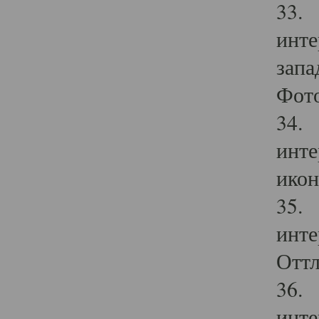
33. 
инте
запа
Фото
34. 
инте
икон
35. 
инте
Оттл
36. 
инте