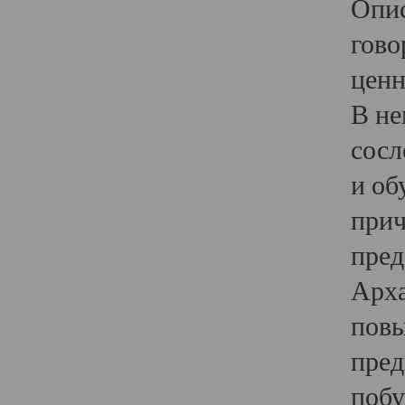
Опис
гово
ценн
В не
сосл
и об
прич
пред
Арха
повы
пред
побу