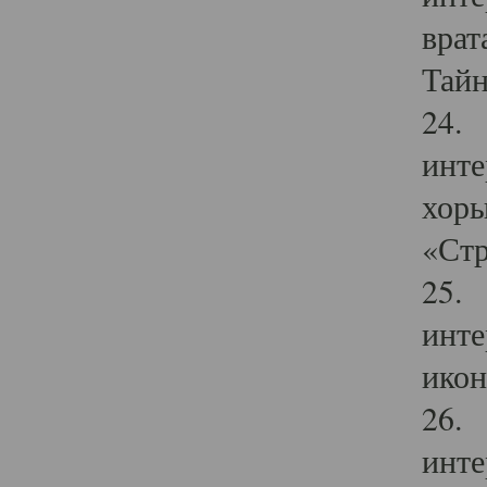
врат
Тайн
24. 
инте
хоры
«Стр
25. 
инте
икон
26. 
инте