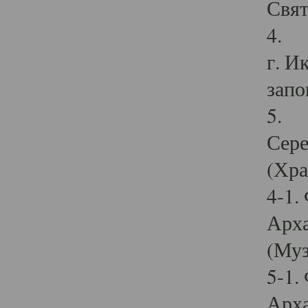
Свят
4. И
г. И
запо
5. И
Сере
(Хра
4-1.
Арха
(Муз
5-1.
Арха