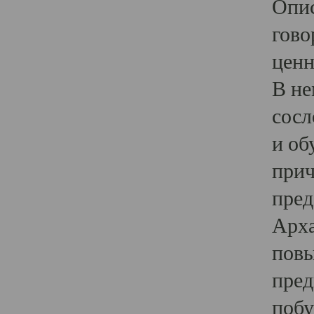
Опис
гово
ценн
В не
сосл
и об
прич
пред
Арха
повы
пред
побу