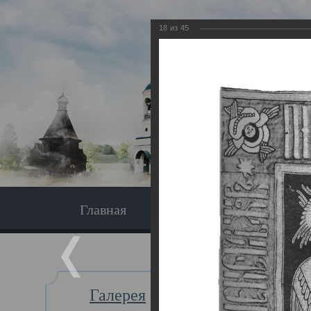
18
из
45
Главная
Экскурсия
Главная
Галерея