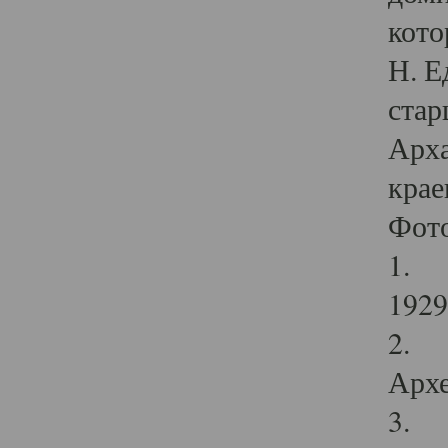
кото
Н. Е
стар
Арха
крае
Фот
1. С
1929 
2. Р
Архе
3. Ф