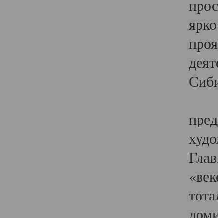
прос
ярко
проя
деят
Сиби
Одн
пред
худо
Глав
«век
тота
доми