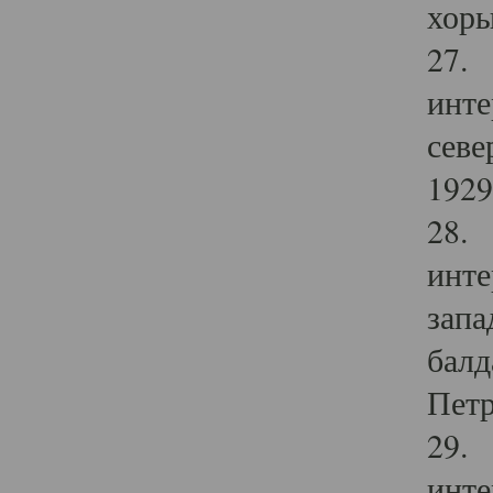
хоры
27. 
инте
севе
1929 
28. 
инте
запа
балд
Петр
29. 
инте