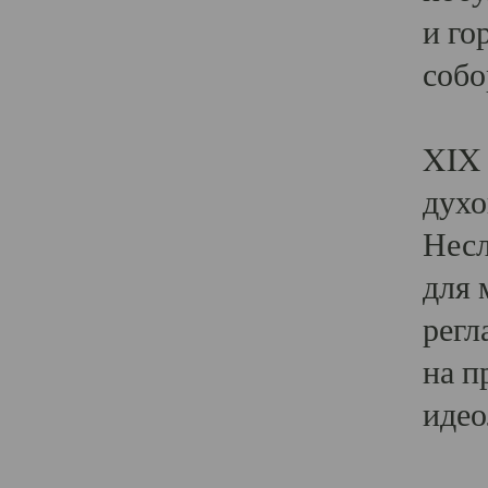
и го
собо
Явл
XIX 
духо
Несл
для 
регл
на п
идео
Поя