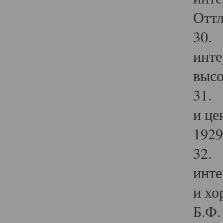
Оттл
30. 
инте
высо
31. 
и це
1929 
32. 
инте
и хо
Б.Ф. 