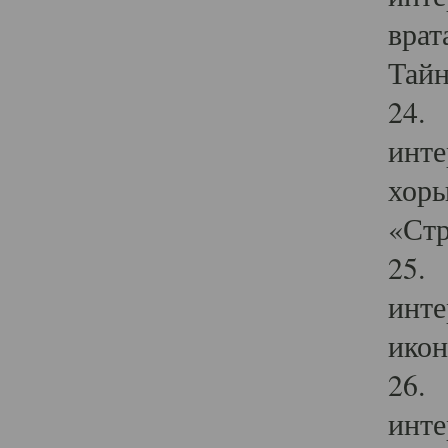
врат
Тайн
24. 
инте
хоры
«Стр
25. 
инте
икон
26. 
инте