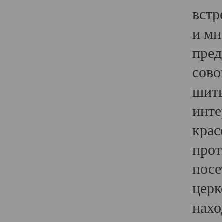
встр
и мн
пред
сово
шить
инте
крас
прот
посе
церк
нахо