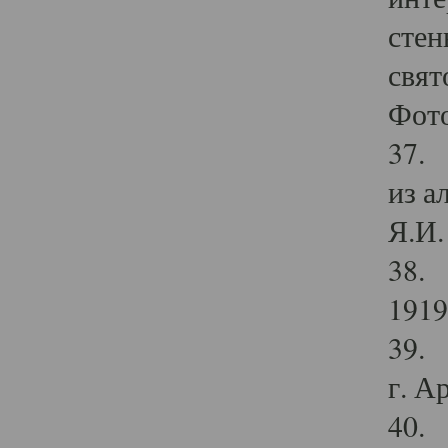
стен
свят
Фото
37. 
из а
Я.И. 
38. 
1919
39. 
г. А
40. 