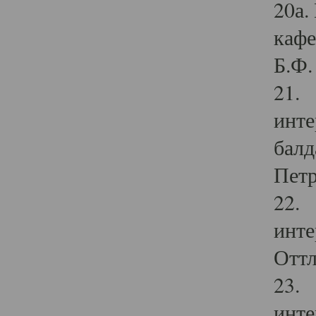
20а.
кафе
Б.Ф. 
21. 
инте
балд
Петр
22. 
инте
Оттл
23. 
инте