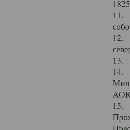
1825
11.
собо
12. 
севе
13.
14. 
Мило
АОК
15. 
Прох
Прео