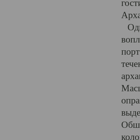
гост
Арха
Один
вопл
порт
тече
арха
Масш
опра
выде
Обши
коло