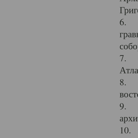
Григ
6. П
грав
собо
7. Г
Атла
8. С
вост
9. С
архи
10. 