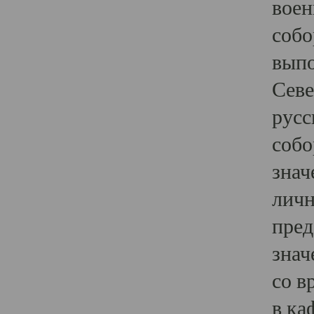
воен
собо
выпо
Севе
русс
собо
знач
личн
пред
знач
со в
в ка