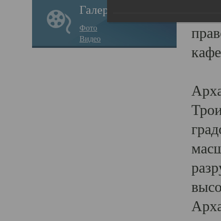
Галерея
годо
Фото
прав
Видео
кафе
Воз
Арха
Трои
град
масш
разр
высо
Арха