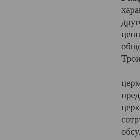
хара
друг
ценн
обще
Трои
Ярк
церк
пред
церк
сотр
обсу