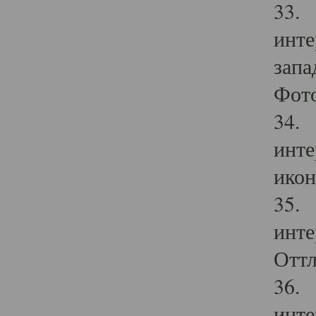
33. 
инте
запа
Фото
34. 
инте
икон
35. 
инте
Оттл
36. 
инте