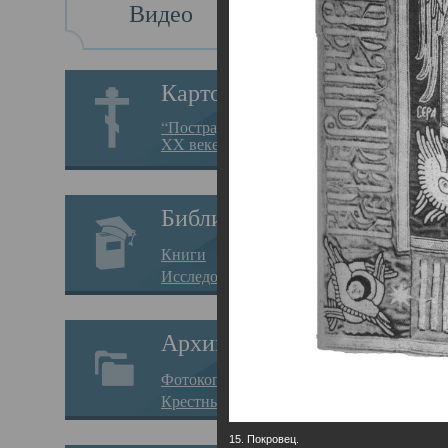
Видео
Св
Картотека
Свя
“Пострадавшие за веру в
XX веке на Севере”
23.12.
Сего
Библиотека
мере
Книги
целе
Исследования
резу
Архив
памя
Фотокопии дел
Арха
Крестные ходы
борь
15. Покровец.