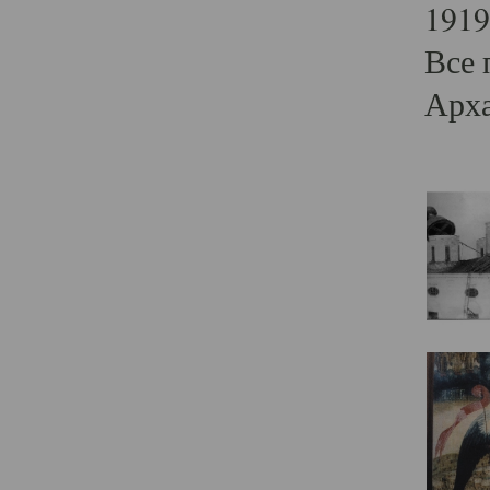
1919
Все 
Арха