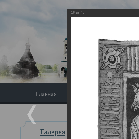
18
из
45
Главная
Экскурсия
Главная
Галерея