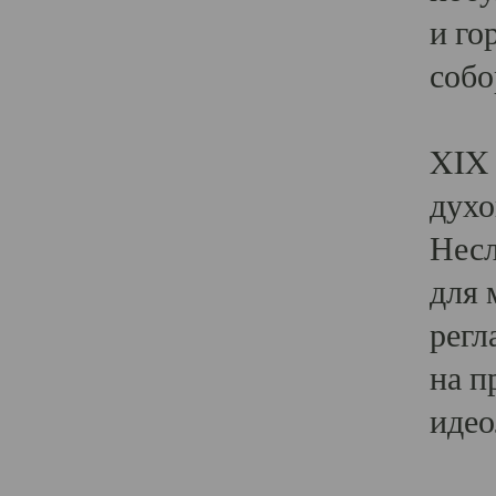
и го
собо
Явл
XIX 
духо
Несл
для 
регл
на п
идео
Поя