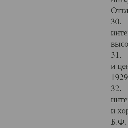
Оттл
30. 
инте
высо
31. 
и це
1929 
32. 
инте
и хо
Б.Ф. 