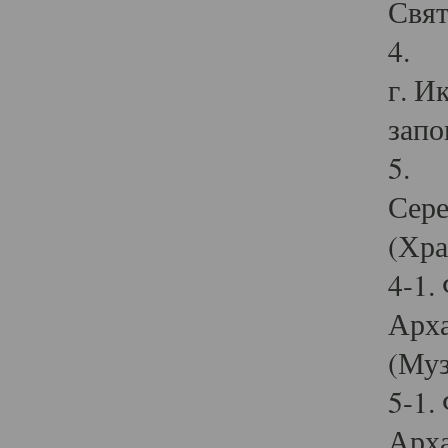
Свят
4. И
г. И
запо
5. И
Сере
(Хра
4-1.
Арха
(Муз
5-1.
Арха