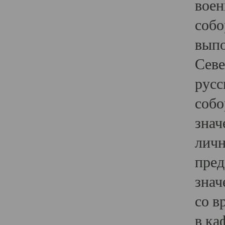
воен
собо
выпо
Севе
русс
собо
знач
личн
пред
знач
со в
в ка