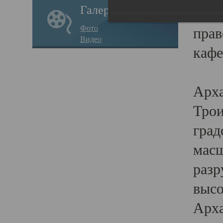
Галерея
годо
Фото
прав
Видео
кафе
Воз
Арха
Трои
град
масш
разр
высо
Арха