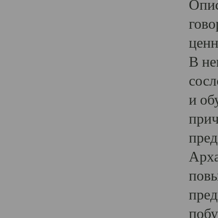
Опис
гово
ценн
В не
сосл
и об
прич
пред
Арха
повы
пред
побу