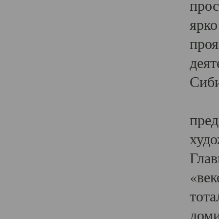
прос
ярко
проя
деят
Сиби
Одн
пред
худо
Глав
«век
тота
доми