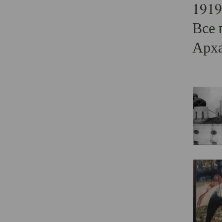
1919
Все 
Арха