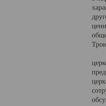
хара
друг
ценн
обще
Трои
Ярк
церк
пред
церк
сотр
обсу