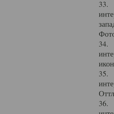
33. 
инте
запа
Фото
34. 
инте
икон
35. 
инте
Оттл
36. 
инте