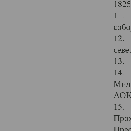
1825
11.
собо
12. 
севе
13.
14. 
Мило
АОК
15. 
Прох
Прео