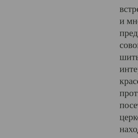
встр
и мн
пред
сово
шить
инте
крас
прот
посе
церк
нахо