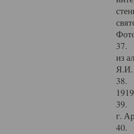
стен
свят
Фото
37. 
из а
Я.И. 
38. 
1919
39. 
г. А
40. 