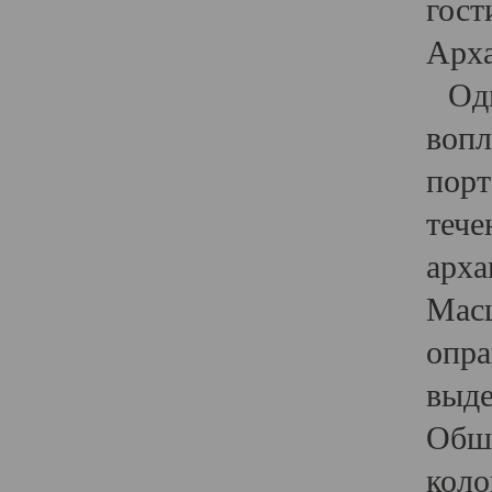
гост
Арха
Один
вопл
порт
тече
арха
Масш
опра
выде
Обши
коло