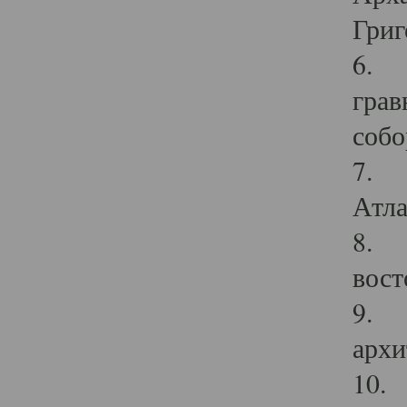
Григ
6. П
грав
собо
7. Г
Атла
8. С
вост
9. С
архи
10. 