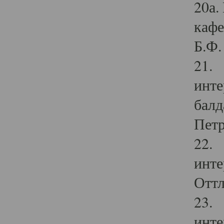
20а.
кафе
Б.Ф. 
21. 
инте
балд
Петр
22. 
инте
Оттл
23. 
инте