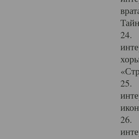
врат
Тайн
24. 
инте
хоры
«Стр
25. 
инте
икон
26. 
инте