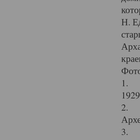
кото
Н. Е
стар
Арха
крае
Фот
1. С
1929 
2. Р
Архе
3. Ф