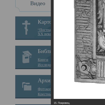
Видео
Св
Картотека
Свя
“Пострадавшие за веру в
XX веке на Севере”
23.12.
Сего
Библиотека
мере
Книги
целе
Исследования
резу
Архив
памя
Фотокопии дел
Арха
Крестные ходы
борь
15. Покровец.