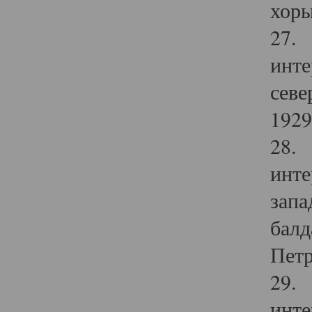
хоры
27. 
инте
севе
1929 
28. 
инте
запа
балд
Петр
29. 
инте