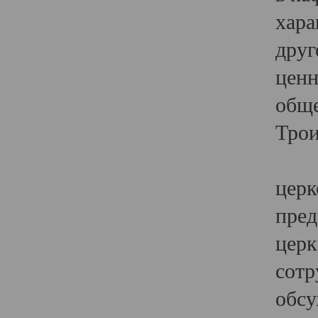
хара
друг
ценн
обще
Трои
Ярк
церк
пред
церк
сотр
обсу