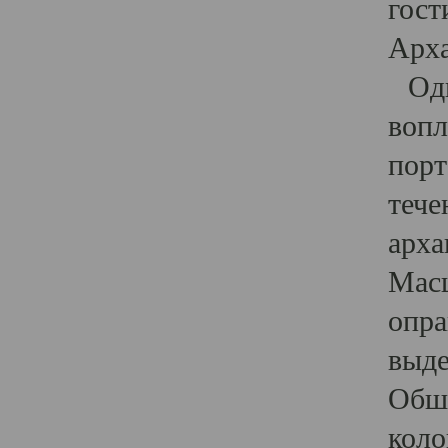
гост
Арха
Один
вопл
порт
тече
арха
Масш
опра
выде
Обши
коло