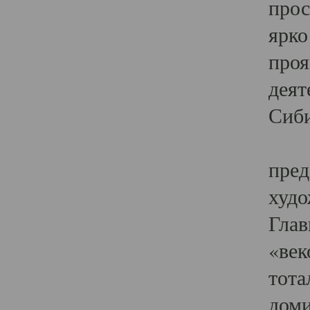
прос
ярко
проя
деят
Сиби
Одн
пред
худо
Глав
«век
тота
доми