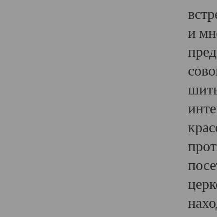
встр
и мн
пред
сово
шить
инте
крас
прот
посе
церк
нахо