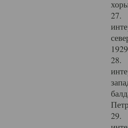
хоры
27. 
инте
севе
1929 
28. 
инте
запа
балд
Петр
29. 
инте