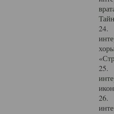
врат
Тайн
24. 
инте
хоры
«Стр
25. 
инте
икон
26. 
инте