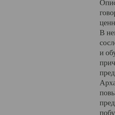
Опис
гово
ценн
В не
сосл
и об
прич
пред
Арха
повы
пред
побу