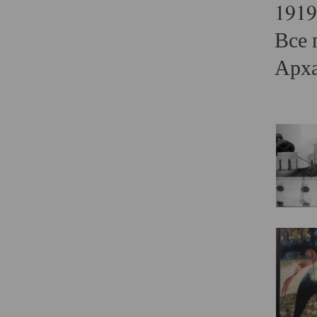
1919
Все 
Арха