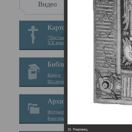
Видео
Св
Картотека
Свя
“Пострадавшие за веру в
XX веке на Севере”
23.12.
Сего
Библиотека
мере
Книги
целе
Исследования
резу
Архив
памя
Фотокопии дел
Арха
Крестные ходы
борь
15. Покровец.