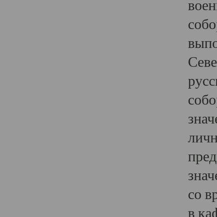
воен
собо
выпо
Севе
русс
собо
знач
личн
пред
знач
со в
в ка