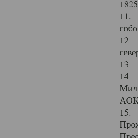
1825
11.
собо
12. 
севе
13.
14. 
Мило
АОК
15. 
Прох
Прео