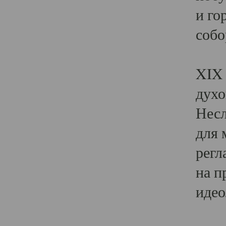
и го
собо
Явл
XIX 
духо
Несл
для 
регл
на п
идео
Поя