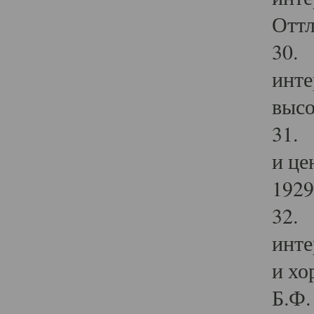
Оттл
30. 
инте
высо
31. 
и це
1929 
32. 
инте
и хо
Б.Ф. 