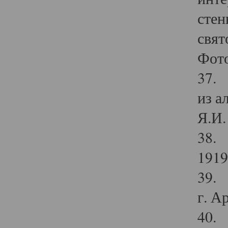
стен
свят
Фото
37. 
из а
Я.И. 
38. 
1919
39. 
г. А
40. 