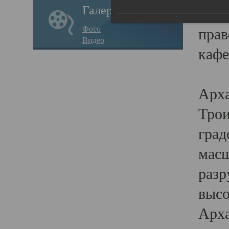
Галерея
годо
Фото
прав
Видео
кафе
Воз
Арха
Трои
град
масш
разр
высо
Арха