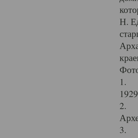
кото
Н. Е
стар
Арха
крае
Фот
1. С
1929 
2. Р
Архе
3. Ф