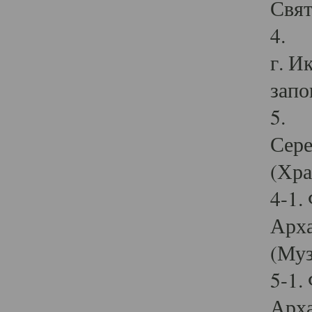
Свят
4. И
г. И
запо
5. И
Сере
(Хра
4-1.
Арха
(Муз
5-1.
Арха