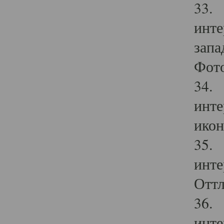
33. 
инте
запа
Фото
34. 
инте
икон
35. 
инте
Оттл
36. 
инте