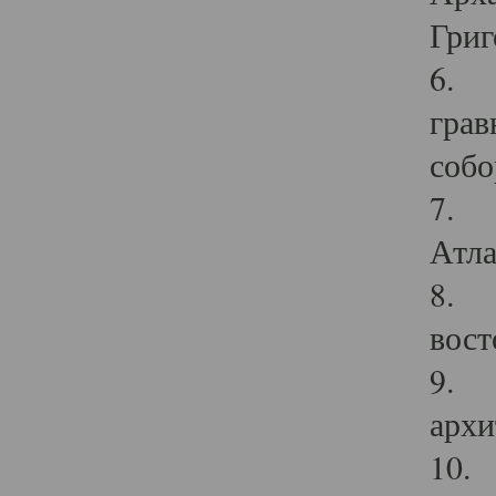
Григ
6. П
грав
собо
7. Г
Атла
8. С
вост
9. С
архи
10. 