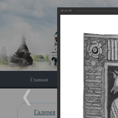
18
из
45
Главная
Экскурсия
Главная
Галерея