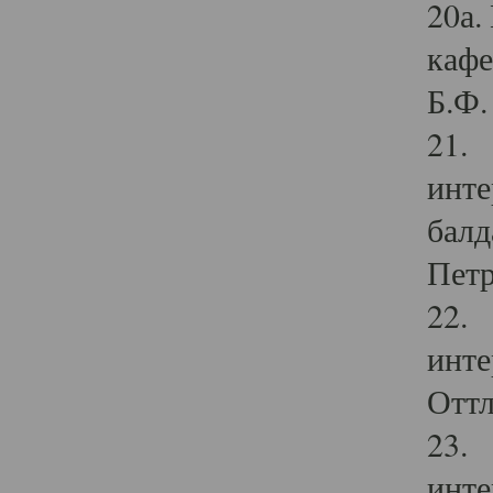
20а.
кафе
Б.Ф. 
21. 
инте
балд
Петр
22. 
инте
Оттл
23. 
инте