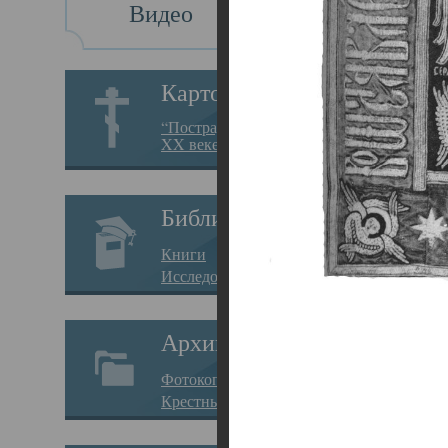
Видео
Св
Картотека
Свя
“Пострадавшие за веру в
XX веке на Севере”
23.12.
Сего
Библиотека
мере
Книги
целе
Исследования
резу
Архив
памя
Фотокопии дел
Арха
Крестные ходы
борь