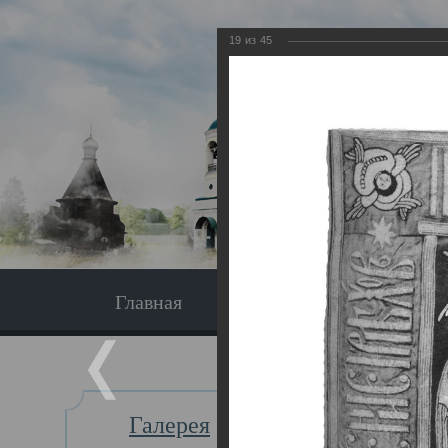
19
из
45
Главная
Экскурсия
Главная
Галерея