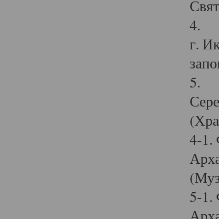
Свят
4. И
г. И
запо
5. И
Сере
(Хра
4-1.
Арха
(Муз
5-1.
Арха