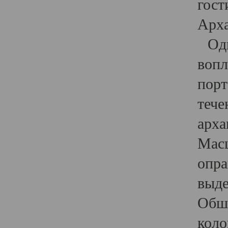
гост
Арха
Один
вопл
порт
тече
арха
Масш
опра
выде
Обши
коло