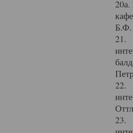
20а.
кафе
Б.Ф. 
21. 
инте
балд
Петр
22. 
инте
Оттл
23. 
инте