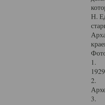
кото
Н. Е
стар
Арха
крае
Фот
1. С
1929 
2. Р
Архе
3. Ф