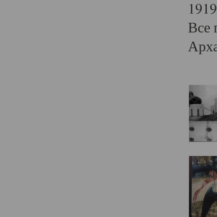
1919
Все 
Арха