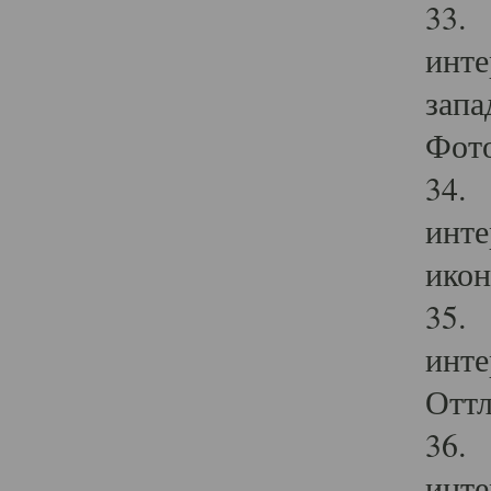
33. 
инте
запа
Фото
34. 
инте
икон
35. 
инте
Оттл
36. 
инте