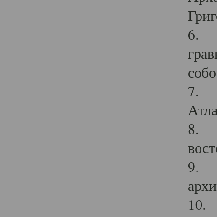
Григ
6. П
грав
собо
7. Г
Атла
8. С
вост
9. С
архи
10. 