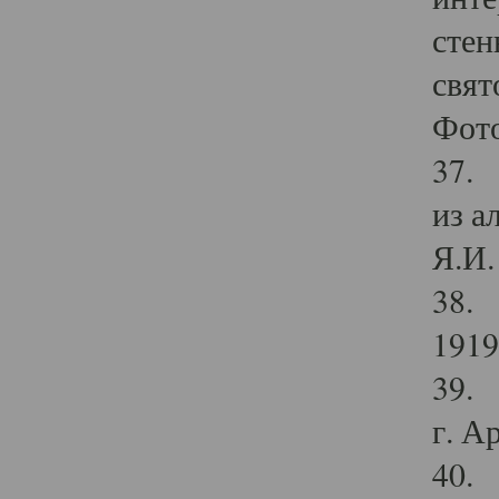
стен
свят
Фото
37. 
из а
Я.И. 
38. 
1919
39. 
г. А
40. 