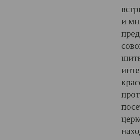
встр
и мн
пред
сово
шить
инте
крас
прот
посе
церк
нахо