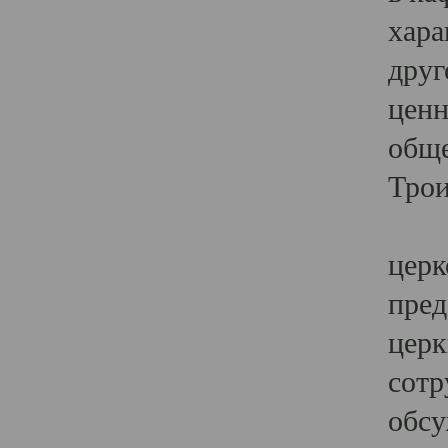
хара
друг
ценн
обще
Трои
Ярк
церк
пред
церк
сотр
обсу