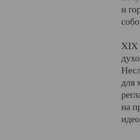
и го
собо
Явл
XIX 
духо
Несл
для 
регл
на п
идео
Поя