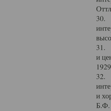
Оттл
30. 
инте
высо
31. 
и це
1929 
32. 
инте
и хо
Б.Ф. 