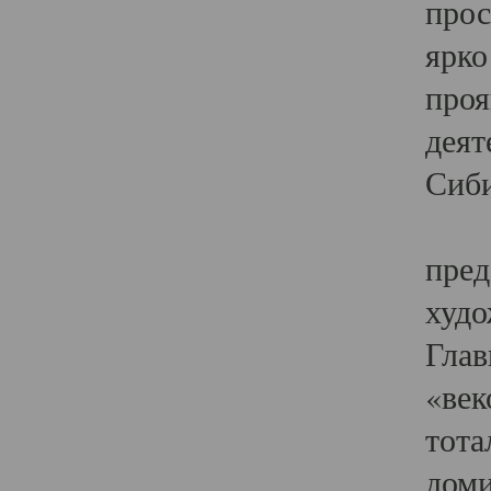
прос
ярко
проя
деят
Сиби
Одн
пред
худо
Глав
«век
тота
доми