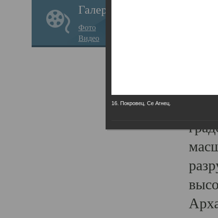
Галерея
годо
Фото
прав
Видео
кафе
Воз
Арха
Трои
16. Покровец. Се Агнец.
град
масш
разр
высо
Арха