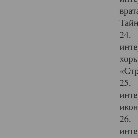
врат
Тайн
24. 
инте
хоры
«Стр
25. 
инте
икон
26. 
инте