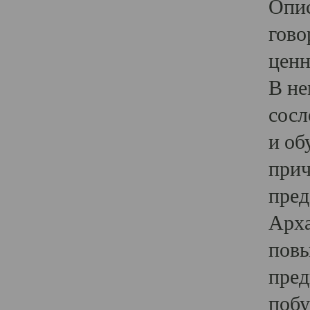
Опис
гово
ценн
В не
сосл
и об
прич
пред
Арха
повы
пред
побу