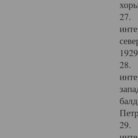
хоры
27. 
инте
севе
1929 
28. 
инте
запа
балд
Петр
29. 
инте