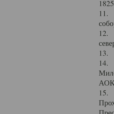
1825
11.
собо
12. 
севе
13.
14. 
Мило
АОК
15. 
Прох
Прео