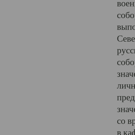
воен
собо
выпо
Севе
русс
собо
знач
личн
пред
знач
со в
в ка