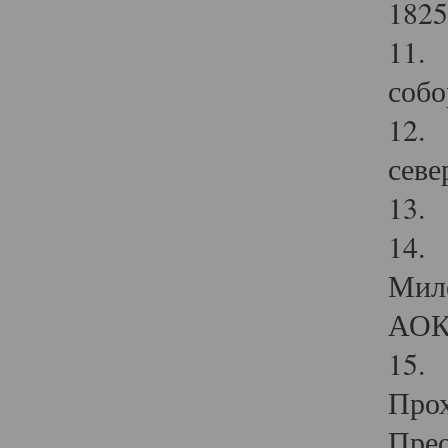
1825
11.
собо
12. 
севе
13.
14. 
Мило
АОК
15. 
Прох
Прео