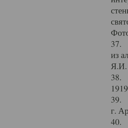
стен
свят
Фото
37. 
из а
Я.И. 
38. 
1919
39. 
г. А
40. 