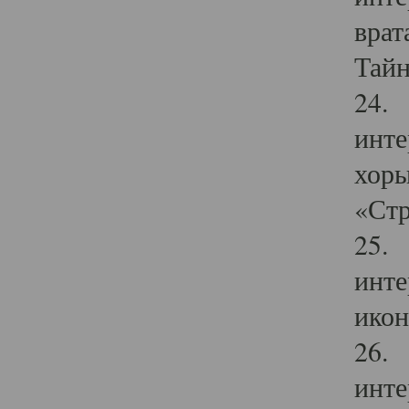
врат
Тайн
24. 
инте
хоры
«Стр
25. 
инте
икон
26. 
инте