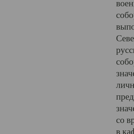
воен
собо
выпо
Севе
русс
собо
знач
личн
пред
знач
со в
в ка