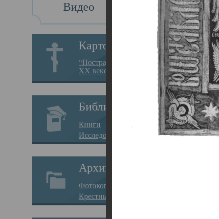
Видео
Св
Картотека
Свя
“Пострадавшие за веру в
XX веке на Севере”
23.12.
Сего
Библиотека
мере
Книги
целе
Исследования
резу
Архив
памя
Фотокопии дел
Арха
Крестные ходы
борь