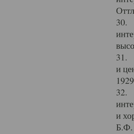
Оттл
30. 
инте
высо
31. 
и це
1929 
32. 
инте
и хо
Б.Ф. 