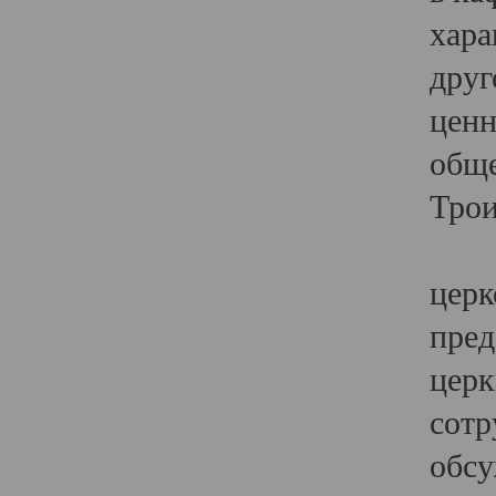
хара
друг
ценн
обще
Трои
Ярк
церк
пред
церк
сотр
обсу