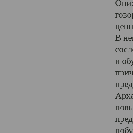
Опис
гово
ценн
В не
сосл
и об
прич
пред
Арха
повы
пред
побу