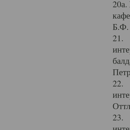
20а.
кафе
Б.Ф. 
21. 
инте
балд
Петр
22. 
инте
Оттл
23. 
инте