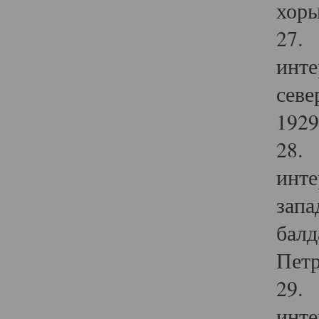
хоры
27. 
инте
севе
1929 
28. 
инте
запа
балд
Петр
29. 
инте