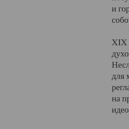
и го
собо
Явл
XIX 
духо
Несл
для 
регл
на п
идео
Поя