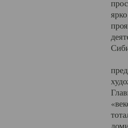
прос
ярко
проя
деят
Сиби
Одн
пред
худо
Глав
«век
тота
доми