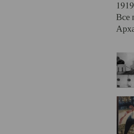
1919
Все 
Арха