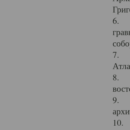
Григ
6. П
грав
собо
7. Г
Атла
8. С
вост
9. С
архи
10. 