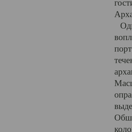
гост
Арха
Один
вопл
порт
тече
арха
Масш
опра
выде
Обши
коло