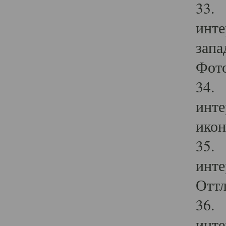
33. 
инте
запа
Фото
34. 
инте
икон
35. 
инте
Оттл
36. 
инте