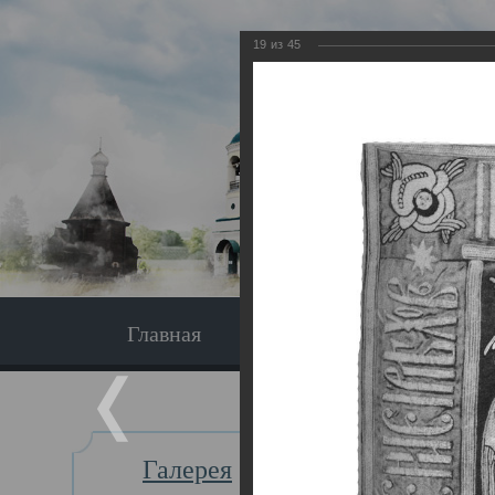
19
из
45
Главная
Экскурсия
Главная
Галерея