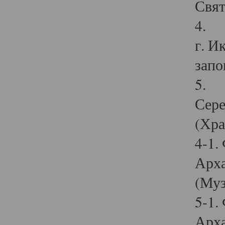
Свят
4. И
г. И
запо
5. И
Сере
(Хра
4-1.
Арха
(Муз
5-1.
Арха