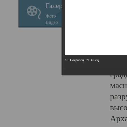
Галерея
годо
Фото
прав
Видео
кафе
Воз
Арха
Трои
16. Покровец. Се Агнец.
град
масш
разр
высо
Арха