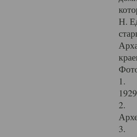
кото
Н. Е
стар
Арха
крае
Фот
1. С
1929 
2. Р
Архе
3. Ф