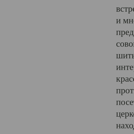
встр
и мн
пред
сово
шить
инте
крас
прот
посе
церк
нахо