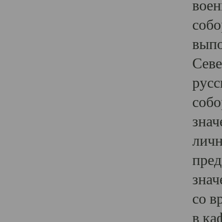
воен
собо
выпо
Севе
русс
собо
знач
личн
пред
знач
со в
в ка