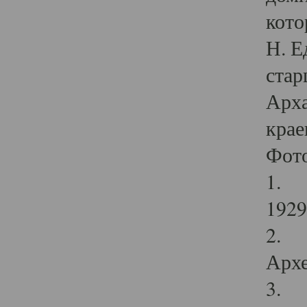
кото
Н. Е
стар
Арха
крае
Фот
1. С
1929 
2. Р
Архе
3. Ф