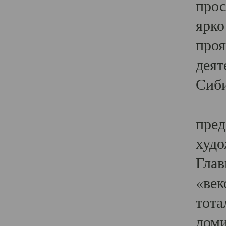
прос
ярко
проя
деят
Сиби
Одн
пред
худо
Глав
«век
тота
доми