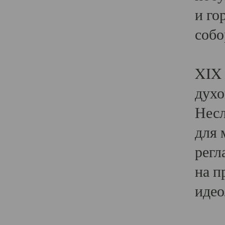
и го
собо
Явл
XIX 
духо
Несл
для 
регл
на п
идео
Поя