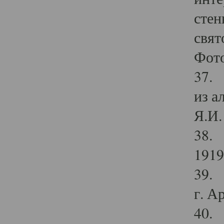
стен
свят
Фото
37. 
из а
Я.И. 
38. 
1919
39. 
г. А
40. 