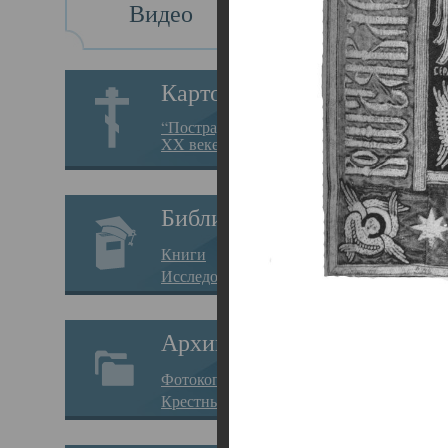
Видео
Св
Картотека
Свя
“Пострадавшие за веру в
XX веке на Севере”
23.12.
Сего
Библиотека
мере
Книги
целе
Исследования
резу
Архив
памя
Фотокопии дел
Арха
Крестные ходы
борь