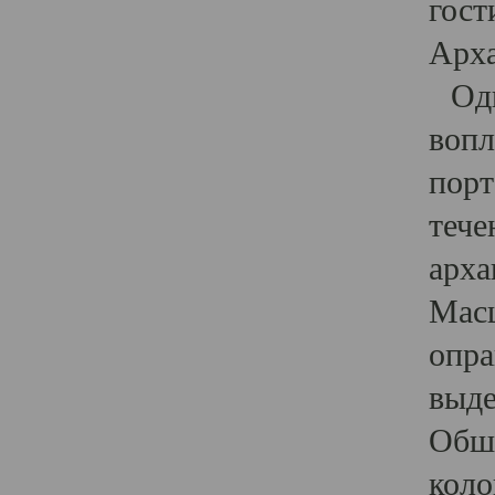
гост
Арха
Один
вопл
порт
тече
арха
Масш
опра
выде
Обши
коло