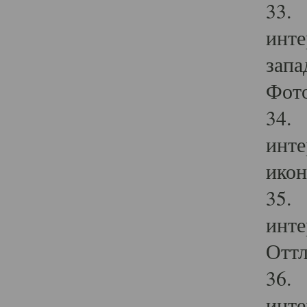
33. 
инте
запа
Фото
34. 
инте
икон
35. 
инте
Оттл
36. 
инте