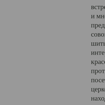
встр
и мн
пред
сово
шить
инте
крас
прот
посе
церк
нахо