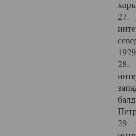
хоры
27. 
инте
севе
1929 
28. 
инте
запа
балд
Петр
29. 
инте