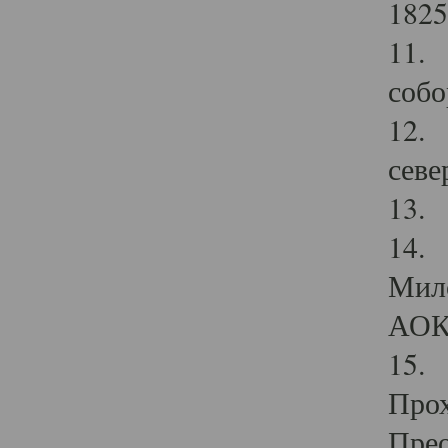
1825
11.
собо
12. 
севе
13.
14. 
Мило
АОК
15. 
Прох
Прео