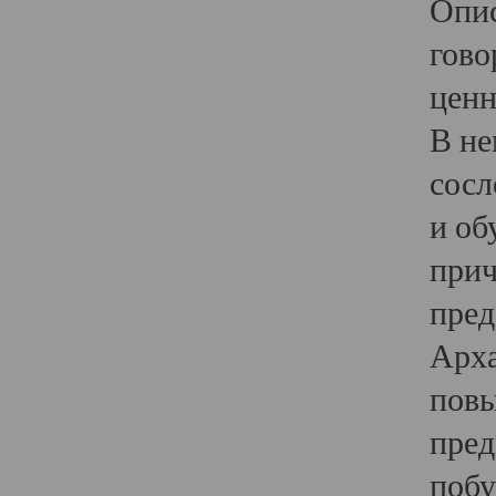
Опис
гово
ценн
В не
сосл
и об
прич
пред
Арха
повы
пред
побу