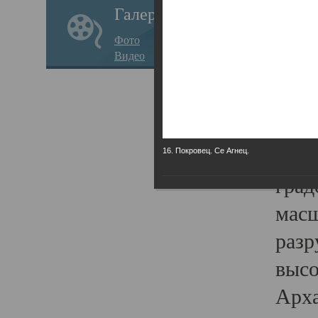
Галерея
годо
Фото
прав
Видео
кафе
Воз
Арха
Трои
16. Покровец. Се Агнец.
град
масш
разр
высо
Арха