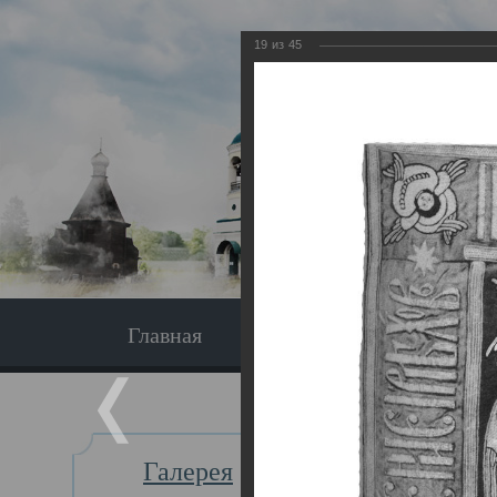
19
из
45
Главная
Экскурсия
Главная
Галерея