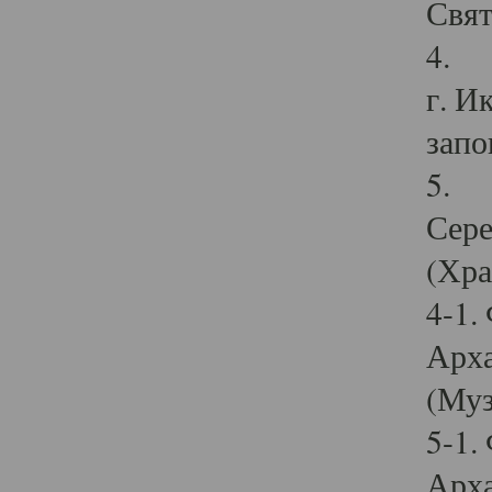
Свят
4. И
г. И
запо
5. И
Сере
(Хра
4-1.
Арха
(Муз
5-1.
Арха