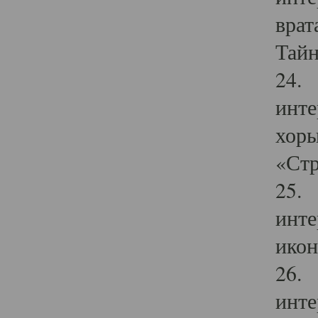
врат
Тайн
24. 
инте
хоры
«Стр
25. 
инте
икон
26. 
инте