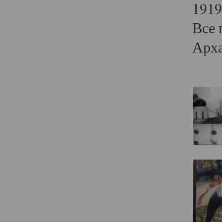
1919
Все 
Арха