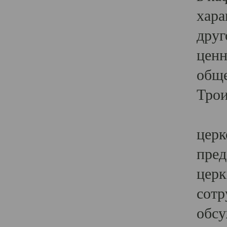
хара
друг
ценн
обще
Трои
Ярк
церк
пред
церк
сотр
обсу