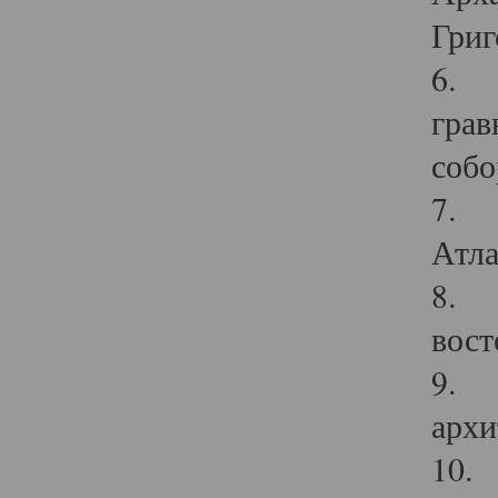
Григ
6. П
грав
собо
7. Г
Атла
8. С
вост
9. С
архи
10. 