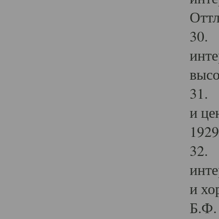
Оттл
30. 
инте
высо
31. 
и це
1929 
32. 
инте
и хо
Б.Ф. 