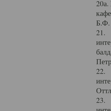
20а.
кафе
Б.Ф. 
21. 
инте
балд
Петр
22. 
инте
Оттл
23. 
инте