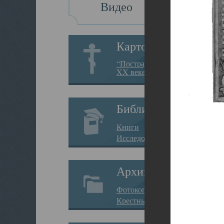
Видео
Картотека
“Пострадавшие за веру в
XX веке на Севере”
Библиотека
Книги
Исследования
Архив
Фотокопии дел
Крестные ходы