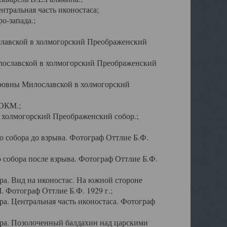
тральная часть иконостаса;
о-запада.;
славской в холмогорский Преображенский
лославской в холмогорский Преображенский
оровны Милославской в холмогорский
АОКМ.;
в холмогорский Преображенский собор.;
 собора до взрыва. Фотограф Оттлие Б.Ф.
 собора после взрыва. Фотограф Оттлие Б.Ф.
а. Вид на иконостас. На южной стороне
. Фотограф Оттлие Б.Ф. 1929 г.;
а. Центральная часть иконостаса. Фотограф
ра. Позолоченный балдахин над царскими