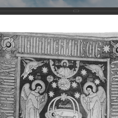
Виртуа
Новомученико
Земли А
Сайт создан по благосло
и Холмо
Наследники
Галерея
Главная
Галерея
Храмы-мученики Архангельска
Свято-Тро