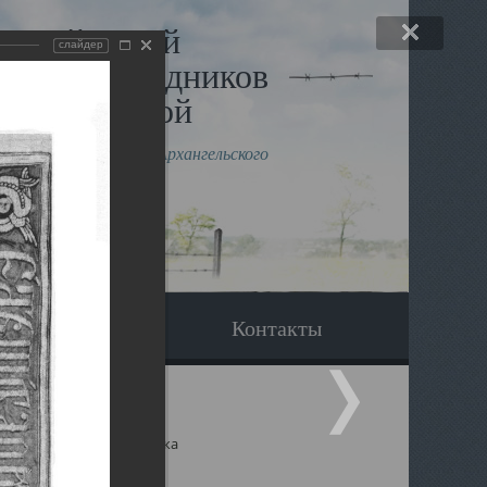
льный музей
слайдер
в и исповедников
рхангельской
влению митрополита Архангельского
горского Даниила
Вопрос-ответ
Контакты
ицкий собор Архангельска