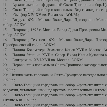
11. Архангельский кафедральный Свято-Троицкий собор. Цен
12. Свято-Троицкий собор и колокольня. Вид с запада и север
13. Омофор XIV-XV вв. Византия. АОКМ.;
14. Воздух. 1692 г. Москва. Вклад Дарьи Прохоровны Мило
собор. АОКМ.;
15. Покровец. 1692 г. Москва. Вклад Дарьи Прохоровны Ми
собор. АОКМ.;
16. Покровец. Се ягнец. 1692 г. Москва. Вклад Дарьи Прох
Преображенский собор. АОКМ.;
17. Палица. Богоматерь. Знамение. Конец XVII в. Москва. 
18. Палица. Успение. XVII в. Север. Вклад Ивана Кузвлева 
19. Епитрахиль. XVI-XVII вв. Москва. АОКМ;
20. Первый этаж колокольни Свято-Троицкого кафедрального
1929 г.;
20а. Нижняя часть колокольни Свято-Троицкого кафедрального
1929 г.;
21. Свято-Троицкий кафедральный собор. Фрагмент интерьер
балдахин, установленный над крестом, поставленным Петром I
22. Свято-Троицкий кафедральный собор. Фрагмент интерьер
Оттлие Б.Ф. 1929 г.;
23. Свято-Троицкий кафедральный собор. Фрагмент интерье