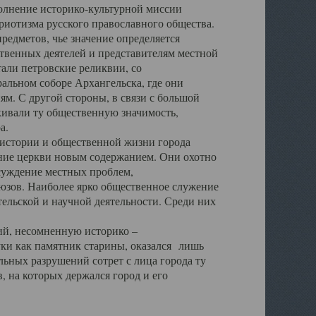
полнение историко-культурной миссии
триотизма русского православного общества.
редметов, чье значение определяется
твенных деятелей и представителям местной
тали петровские реликвии, со
альном соборе Архангельска, где они
м. С другой стороны, в связи с большой
кивали ту общественную значимость,
а.
тории и общественной жизни города
ение церкви новым содержанием. Они охотно
бсуждение местных проблем,
юзов. Наиболее ярко общественное служение
ельской и научной деятельности. Среди них
й, несомненную историко –
ауки как памятник старины, оказался лишь
ьных разрушений сотрет с лица города ту
 на которых держался город и его