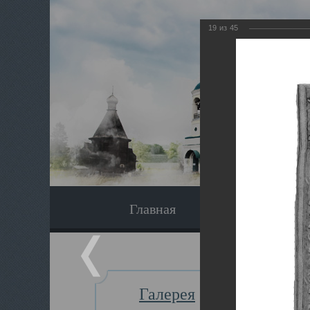
19
из
45
Главная
Экскурсия
Галерея