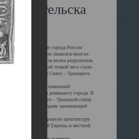
 Архангельска
 чем другие губернские города России
 в результате которых он лишился многих
у Архангельску ударила волна разрушения,
 20 –х годов. Отправной точкой чего стало
нсамбля кафедрального Свято – Троицкого
а, величественный каменный
ю и градостроительную доминанту города. В
оть до разрушения Свято – Троицкий собор
ний Архангельска, по праву занимающий
ртине Архангельска.
 себе яркую и своеобразную архитектуру
ниями России, Западной Европы и местной
вали его кафедральное значение,