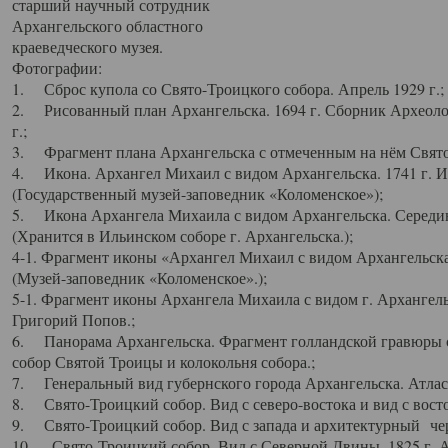
старший научный сотрудник
Архангельского областного
краеведческого музея.
Фотографии:
1. Сброс купола со Свято-Троицкого собора. Апрель 1929 г.;
2. Рисованный план Архангельска. 1694 г. Сборник Археолог
г.;
3. Фрагмент плана Архангельска с отмеченным на нём Свято
4. Икона. Архангел Михаил с видом Архангельска. 1741 г. 
(Государственный музей-заповедник «Коломенское»);
5. Икона Архангела Михаила с видом Архангельска. Середин
(Хранится в Ильинском соборе г. Архангельска.);
4-1. Фрагмент иконы «Архангел Михаил с видом Архангельска
(Музей-заповедник «Коломенское».);
5-1. Фрагмент иконы Архангела Михаила с видом г. Архангель
Григорий Попов.;
6. Панорама Архангельска. Фрагмент голландской гравюры с
собор Святой Троицы и колокольня собора.;
7. Генеральный вид губернского города Архангельска. Атлас 
8. Свято-Троицкий собор. Вид с северо-востока и вид с восто
9. Свято-Троицкий собор. Вид с запада и архитектурный чер
10. Свято-Троицкий собор. Вид с Северной Двины. 1825 г. А