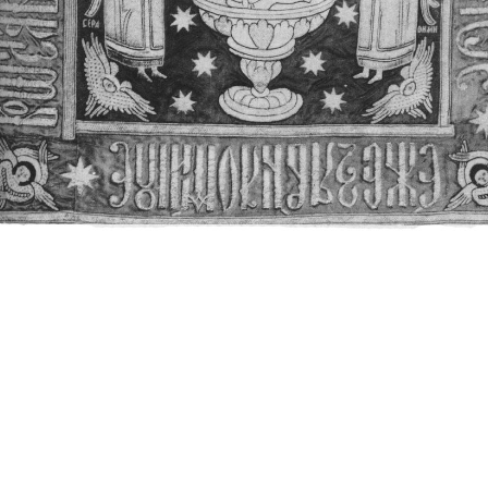
Свято-Троицкий собор
Свято-Троицкий собор Архангельска
23.12.2015
Сегодня мы можем говорить, что Архангельск в большей мере,
пострадал от целенаправленных систематических разрушений,
выдающихся памятников архитектуры. Больше всего по старом
вызванная борьбой с религией, набравшая особую силу в конце
разрушение православного центра архангельской губернии - а
собора Архангельска.
Возникнув в начале XVIII века в центре Архангельск
двухэтажный Троицкий собор, сразу превратился в зрительну
XVIII веке по масштабам ему не было равных на Севере. Впл
оставался самым высоким и значительным из городских строе
второе место, после гостиных дворов, в градостроительной ка
Один из самых больших и светлых соборов России воплотил в
портового города с отраженными в ней архитектурными тече
архангелогородской школы церковного зодчества.
Масштабность, благолепие и богатство собора, вполне оправды