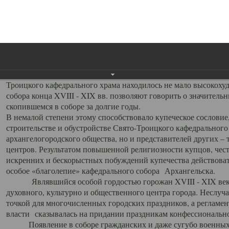
заслуженно выделяя из многочисленных культовых построек 
иконостас украшенный колоннами ионического стиля, с един
царскими вратами, изящным фронтоном и множеством резных,
собой поистине художественную ценность. В совокупности же
шитьем, многочисленными предметами церковной утвари интер
неповторимый красочный ансамбль декоративного убранства с
поражающий воображение своих посетителей. В соборной ризн
Троицкого кафедрального храма находилось не мало высокох
собора конца XVIII - XIX вв. позволяют говорить о значител
скопившемся в соборе за долгие годы.
В немалой степени этому способствовало купеческое сословие
строительстве и обустройстве Свято-Троицкого кафедрального 
архангелогородского общества, но и представителей других –
центров. Результатом повышенной религиозности купцов, чес
искренних и бескорыстных побуждений купечества действовать 
особое «благолепие» кафедрального собора Архангельска.
Являвшийся особой гордостью горожан XVIII - XIX века
духовного, культурно и общественного центра города. Неслуч
точкой для многочисленных городских праздников, а регламен
власти сказывалась на придании праздникам конфессионально
Появление в соборе гражданских и даже сугубо военных 