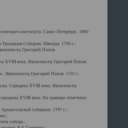
ического института. Санкт-Петербург, 1880
-Троицким Собором. Швеция. 1750 г.;
Иконописец Григорий Попов.
а XVIII века. Иконописец Григорий Попов.
». Иконописец Григорий Попов. 1741 г.
ска. Середина XVIII века. Иконописец
ередины XVIII века. На гравюре отмечены:
Архангельской губернии. 1797 г.;
ка.;
тёж собора.;
кварель В.Е.Галямина.;