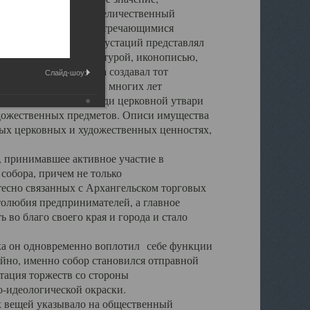
города. Обширный и величественный
ственными нигде не встречающимися
 символических инкрустаций представлял
 с живописью, скульптурой, иконописью,
ьер Троицкого храма создавал тот
Слайд-шоу:
обора, на протяжении многих лет
ице, библиотеке, среди церковной утвари
удожественных предметов. Описи имущества
ьных церковных и художественных ценностях,
, принимавшее активное участие в
собора, причем не только
 тесно связанных с Архангельском торговых
толюбия предпринимателей, а главное
во благо своего края и города и стало
 он одновременно воплотил себе функции
айно, именно собор становился отправной
тация торжеств со стороны
-идеологической окраски.
вещей указывало на общественный