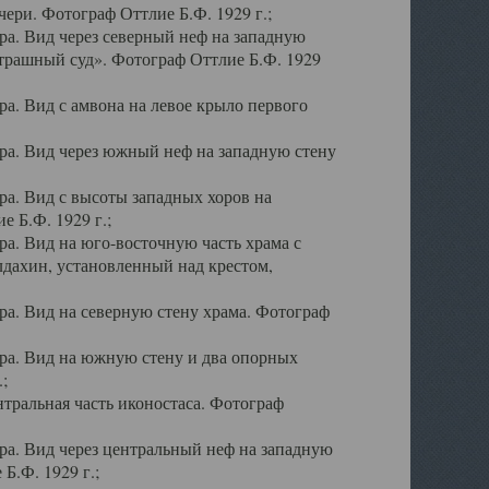
ери. Фотограф Оттлие Б.Ф. 1929 г.;
а. Вид через северный неф на западную
трашный суд». Фотограф Оттлие Б.Ф. 1929
. Вид с амвона на левое крыло первого
а. Вид через южный неф на западную стену
а. Вид с высоты западных хоров на
 Б.Ф. 1929 г.;
а. Вид на юго-восточную часть храма с
дахин, установленный над крестом,
а. Вид на северную стену храма. Фотограф
ра. Вид на южную стену и два опорных
;
тральная часть иконостаса. Фотограф
а. Вид через центральный неф на западную
Б.Ф. 1929 г.;