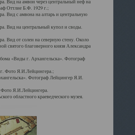
а. Вид на амвон через центральный неф на
аф Оттлие Б.Ф. 1929 г.;
. Вид с амвона на алтарь и центральную
а. Вид на центральный купол и своды.
. Вид от солеи на северную стену. Около
ой святого благоверного князя Александра
бома «Виды г. Архангельска». Фотограф
г. Фото Я.И.Лейцингера.;
рхангельска». Фотограф Лейцингер Я.И.
. Фото Я.И.Лейцингера.
кого областного краеведческого музея.