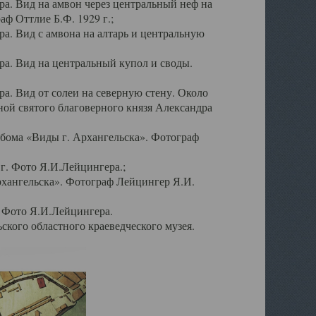
а. Вид на амвон через центральный неф на
аф Оттлие Б.Ф. 1929 г.;
. Вид с амвона на алтарь и центральную
а. Вид на центральный купол и своды.
. Вид от солеи на северную стену. Около
ой святого благоверного князя Александра
бома «Виды г. Архангельска». Фотограф
г. Фото Я.И.Лейцингера.;
рхангельска». Фотограф Лейцингер Я.И.
. Фото Я.И.Лейцингера.
кого областного краеведческого музея.