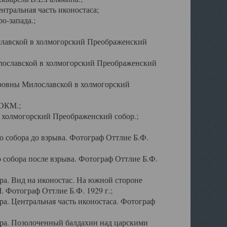
тральная часть иконостаса;
о-запада.;
славской в холмогорский Преображенский
лославской в холмогорский Преображенский
оровны Милославской в холмогорский
АОКМ.;
в холмогорский Преображенский собор.;
 собора до взрыва. Фотограф Оттлие Б.Ф.
 собора после взрыва. Фотограф Оттлие Б.Ф.
а. Вид на иконостас. На южной стороне
. Фотограф Оттлие Б.Ф. 1929 г.;
а. Центральная часть иконостаса. Фотограф
ра. Позолоченный балдахин над царскими