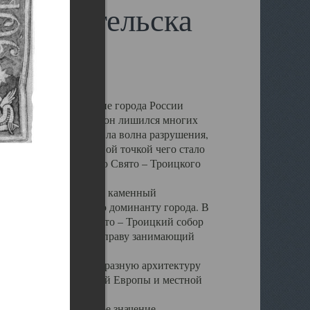
 Архангельска
 чем другие губернские города России
 в результате которых он лишился многих
у Архангельску ударила волна разрушения,
 20 –х годов. Отправной точкой чего стало
нсамбля кафедрального Свято – Троицкого
а, величественный каменный
ю и градостроительную доминанту города. В
оть до разрушения Свято – Троицкий собор
ний Архангельска, по праву занимающий
ртине Архангельска.
 себе яркую и своеобразную архитектуру
ниями России, Западной Европы и местной
вали его кафедральное значение,