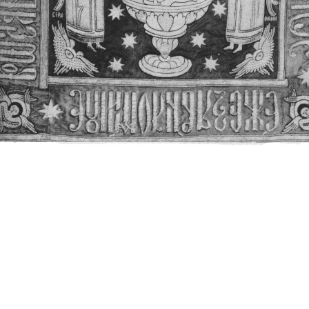
Свято-Троицкий собор
Свято-Троицкий собор Архангельска
23.12.2015
Сегодня мы можем говорить, что Архангельск в большей мере,
пострадал от целенаправленных систематических разрушений,
выдающихся памятников архитектуры. Больше всего по старом
вызванная борьбой с религией, набравшая особую силу в конце
разрушение православного центра архангельской губернии - а
собора Архангельска.
Возникнув в начале XVIII века в центре Архангельск
двухэтажный Троицкий собор, сразу превратился в зрительну
XVIII веке по масштабам ему не было равных на Севере. Впл
оставался самым высоким и значительным из городских строе
второе место, после гостиных дворов, в градостроительной ка
Один из самых больших и светлых соборов России воплотил в
портового города с отраженными в ней архитектурными тече
архангелогородской школы церковного зодчества.
Масштабность, благолепие и богатство собора, вполне оправды