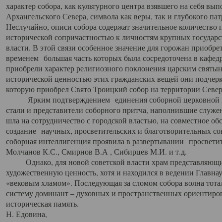
характер собора, как культурного центра взявшего на себя вы
Архангельского Севера, символа как веры, так и глубокого па
Неслучайно, описи собора содержат значительное количество п
исторической сопричастностью к личностям крупных государс
власти. В этой связи особенное значение для горожан приобре
временем большая часть которых была сосредоточена в кафедр
приобрели характер религиозного поклонения царским святыня
исторической ценностью этих гражданских вещей они подчер
которую приобрел Свято Троицкий собор на территории Север
Ярким подтверждением единения соборной церковной ис
стали и представители соборного притча, наполнившие служ
шла на сотрудничество с городской властью, на совместное о
создание научных, просветительских и благотворительных со
соборная интеллигенция проявила в развертывании просветит
Молчанов К.С., Смирнов В.А , Сибирцев М.И. и т.д.
Однако, для новой советской власти храм представляющи
художественную ценность, хотя и находился в ведении Главн
«вековым хламом». Последующая за сломом собора волна тотал
систему доминант – духовных и пространственных ориентиров,
историческая память.
Н. Едовина,