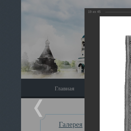
19
из
45
Главная
Экскурсия
Галерея