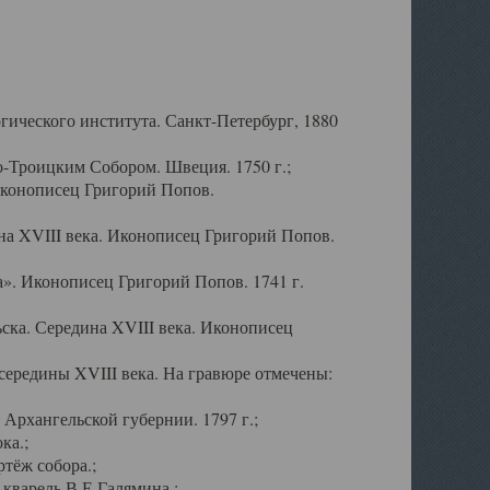
ического института. Санкт-Петербург, 1880
-Троицким Собором. Швеция. 1750 г.;
Иконописец Григорий Попов.
а XVIII века. Иконописец Григорий Попов.
». Иконописец Григорий Попов. 1741 г.
ска. Середина XVIII века. Иконописец
ередины XVIII века. На гравюре отмечены:
Архангельской губернии. 1797 г.;
ка.;
тёж собора.;
кварель В.Е.Галямина.;