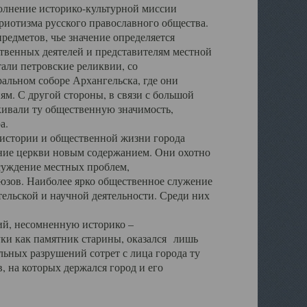
полнение историко-культурной миссии
триотизма русского православного общества.
редметов, чье значение определяется
твенных деятелей и представителям местной
тали петровские реликвии, со
альном соборе Архангельска, где они
м. С другой стороны, в связи с большой
кивали ту общественную значимость,
а.
тории и общественной жизни города
ение церкви новым содержанием. Они охотно
бсуждение местных проблем,
юзов. Наиболее ярко общественное служение
ельской и научной деятельности. Среди них
й, несомненную историко –
ауки как памятник старины, оказался лишь
ьных разрушений сотрет с лица города ту
 на которых держался город и его