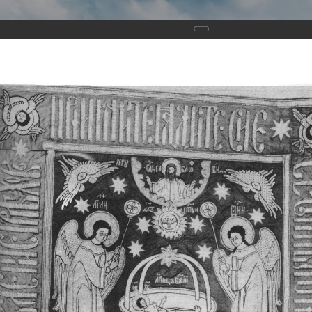
Виртуа
Новомученико
Земли А
Сайт создан по благосло
и Холмо
Наследники
Галерея
Главная
Галерея
Храмы-мученики Архангельска
Свято-Тро