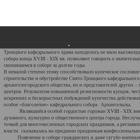
заслуженно выделяя из многочисленных культовых построек 
иконостас украшенный колоннами ионического стиля, с един
царскими вратами, изящным фронтоном и множеством резных,
собой поистине художественную ценность. В совокупности же
шитьем, многочисленными предметами церковной утвари интер
неповторимый красочный ансамбль декоративного убранства с
поражающий воображение своих посетителей. В соборной ризн
Троицкого кафедрального храма находилось не мало высокох
собора конца XVIII - XIX вв. позволяют говорить о значител
скопившемся в соборе за долгие годы.
В немалой степени этому способствовало купеческое сословие
строительстве и обустройстве Свято-Троицкого кафедрального 
архангелогородского общества, но и представителей других –
центров. Результатом повышенной религиозности купцов, чес
искренних и бескорыстных побуждений купечества действовать 
особое «благолепие» кафедрального собора Архангельска.
Являвшийся особой гордостью горожан XVIII - XIX века
духовного, культурно и общественного центра города. Неслуч
точкой для многочисленных городских праздников, а регламен
власти сказывалась на придании праздникам конфессионально
Появление в соборе гражданских и даже сугубо военных 