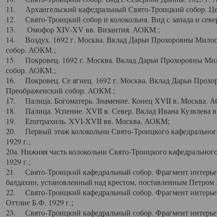
11. Архангельский кафедральный Свято-Троицкий собор. Цен
12. Свято-Троицкий собор и колокольня. Вид с запада и север
13. Омофор XIV-XV вв. Византия. АОКМ.;
14. Воздух. 1692 г. Москва. Вклад Дарьи Прохоровны Мило
собор. АОКМ.;
15. Покровец. 1692 г. Москва. Вклад Дарьи Прохоровны Ми
собор. АОКМ.;
16. Покровец. Се ягнец. 1692 г. Москва. Вклад Дарьи Прох
Преображенский собор. АОКМ.;
17. Палица. Богоматерь. Знамение. Конец XVII в. Москва. 
18. Палица. Успение. XVII в. Север. Вклад Ивана Кузвлева 
19. Епитрахиль. XVI-XVII вв. Москва. АОКМ;
20. Первый этаж колокольни Свято-Троицкого кафедрального
1929 г.;
20а. Нижняя часть колокольни Свято-Троицкого кафедрального
1929 г.;
21. Свято-Троицкий кафедральный собор. Фрагмент интерьер
балдахин, установленный над крестом, поставленным Петром I
22. Свято-Троицкий кафедральный собор. Фрагмент интерьер
Оттлие Б.Ф. 1929 г.;
23. Свято-Троицкий кафедральный собор. Фрагмент интерье