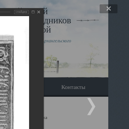
льный музей
слайдер
в и исповедников
рхангельской
влению митрополита Архангельского
горского Даниила
Вопрос-ответ
Контакты
ицкий собор Архангельска