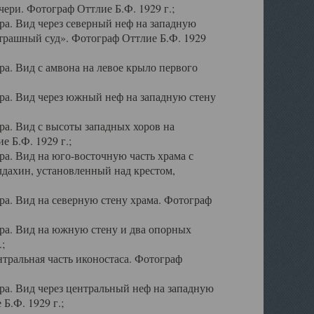
ери. Фотограф Оттлие Б.Ф. 1929 г.;
а. Вид через северный неф на западную
трашный суд». Фотограф Оттлие Б.Ф. 1929
. Вид с амвона на левое крыло первого
а. Вид через южный неф на западную стену
а. Вид с высоты западных хоров на
 Б.Ф. 1929 г.;
а. Вид на юго-восточную часть храма с
дахин, установленный над крестом,
а. Вид на северную стену храма. Фотограф
ра. Вид на южную стену и два опорных
;
тральная часть иконостаса. Фотограф
а. Вид через центральный неф на западную
Б.Ф. 1929 г.;