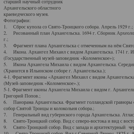
старший научный сотрудник
Архангельского областного
краеведческого музея.
Фотографии:
1. Сброс купола со Свято-Троицкого собора. Апрель 1929 г.;
2. Рисованный план Архангельска. 1694 г. Сборник Археолог
г.;
3. Фрагмент плана Архангельска с отмеченным на нём Свято
4. Икона. Архангел Михаил с видом Архангельска. 1741 г. 
(Государственный музей-заповедник «Коломенское»);
5. Икона Архангела Михаила с видом Архангельска. Середин
(Хранится в Ильинском соборе г. Архангельска.);
4-1. Фрагмент иконы «Архангел Михаил с видом Архангельска
(Музей-заповедник «Коломенское».);
5-1. Фрагмент иконы Архангела Михаила с видом г. Архангель
Григорий Попов.;
6. Панорама Архангельска. Фрагмент голландской гравюры с
собор Святой Троицы и колокольня собора.;
7. Генеральный вид губернского города Архангельска. Атлас 
8. Свято-Троицкий собор. Вид с северо-востока и вид с восто
9. Свято-Троицкий собор. Вид с запада и архитектурный чер
10. Свято-Троицкий собор. Вид с Северной Двины. 1825 г. А