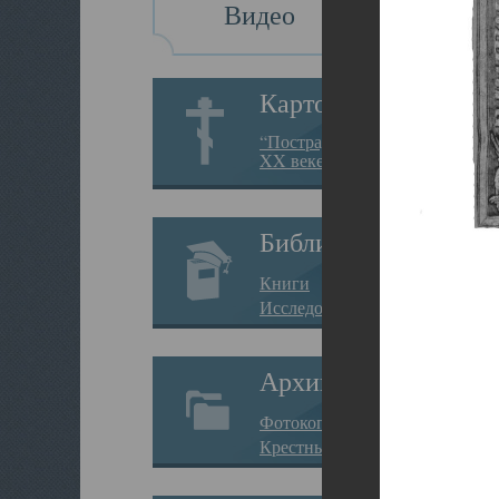
Видео
Картотека
“Пострадавшие за веру в
XX веке на Севере”
Библиотека
Книги
Исследования
Архив
Фотокопии дел
Крестные ходы