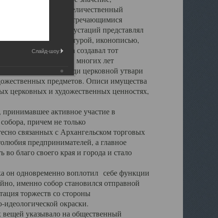
города. Обширный и величественный
ственными нигде не встречающимися
 символических инкрустаций представлял
 с живописью, скульптурой, иконописью,
ьер Троицкого храма создавал тот
Слайд-шоу:
обора, на протяжении многих лет
ице, библиотеке, среди церковной утвари
удожественных предметов. Описи имущества
ьных церковных и художественных ценностях,
, принимавшее активное участие в
собора, причем не только
 тесно связанных с Архангельском торговых
толюбия предпринимателей, а главное
во благо своего края и города и стало
 он одновременно воплотил себе функции
айно, именно собор становился отправной
тация торжеств со стороны
-идеологической окраски.
вещей указывало на общественный