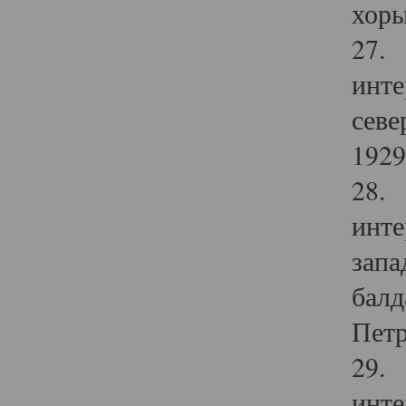
хоры
27. 
инте
севе
1929 
28. 
инте
запа
балд
Петр
29. 
инте