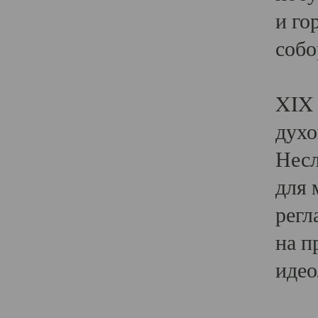
и го
собо
Явл
XIX 
духо
Несл
для 
регл
на п
идео
Поя