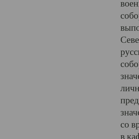
воен
собо
выпо
Севе
русс
собо
знач
личн
пред
знач
со в
в ка