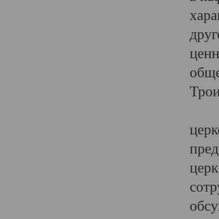
хара
друг
ценн
обще
Трои
Ярк
церк
пред
церк
сотр
обсу