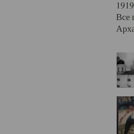
1919
Все 
Арха