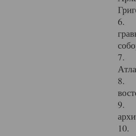
Григ
6. П
грав
собо
7. Г
Атла
8. С
вост
9. С
архи
10. 