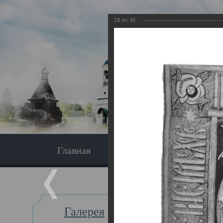
19
из
45
Главная
Экскурсия
Главная
Галерея