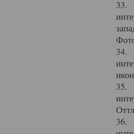
33. 
инте
запа
Фото
34. 
инте
икон
35. 
инте
Оттл
36. 
инте