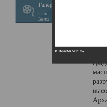
Галерея
годо
Фото
прав
Видео
кафе
Воз
Арха
Трои
16. Покровец. Се Агнец.
град
масш
разр
высо
Арха