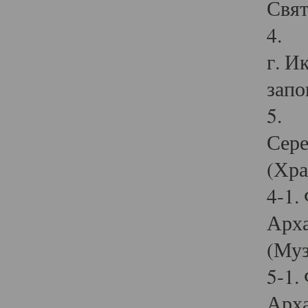
Свят
4. И
г. И
запо
5. И
Сере
(Хра
4-1.
Арха
(Муз
5-1.
Арха