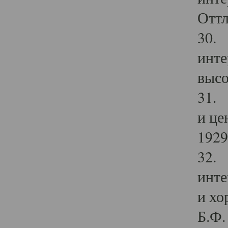
Оттл
30. 
инте
высо
31. 
и це
1929 
32. 
инте
и хо
Б.Ф. 