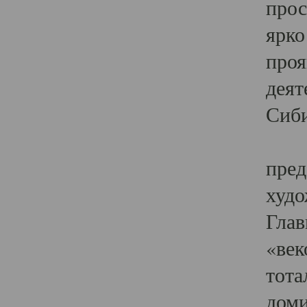
прос
ярко
проя
деят
Сиби
Одн
пред
худо
Глав
«век
тота
доми