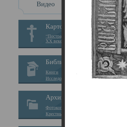
Видео
Св
Картотека
Свя
“Пострадавшие за веру в
XX веке на Севере”
23.12.
Сего
Библиотека
мере
Книги
целе
Исследования
резу
Архив
памя
Фотокопии дел
Арха
Крестные ходы
борь