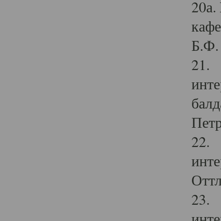
20а.
кафе
Б.Ф. 
21. 
инте
балд
Петр
22. 
инте
Оттл
23. 
инте