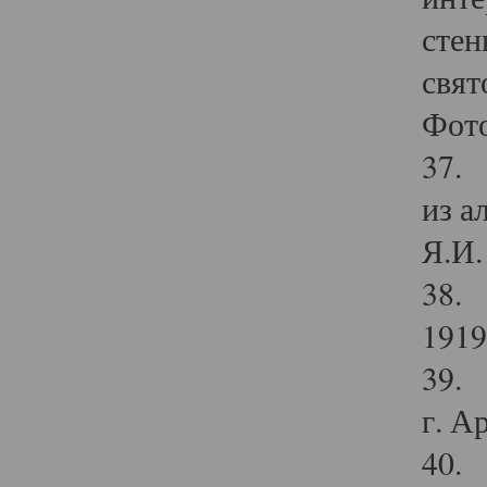
стен
свят
Фото
37. 
из а
Я.И. 
38. 
1919
39. 
г. А
40. 