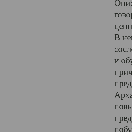
Опис
гово
ценн
В не
сосл
и об
прич
пред
Арха
повы
пред
побу