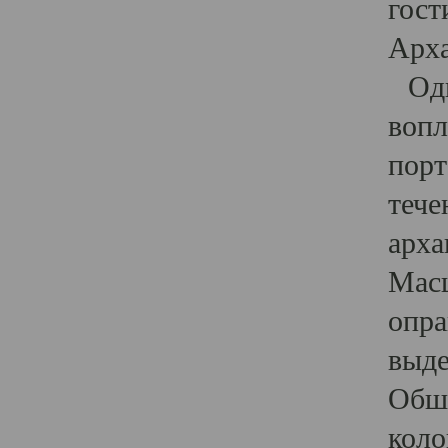
гост
Арха
Один
вопл
порт
тече
арха
Масш
опра
выде
Обши
коло