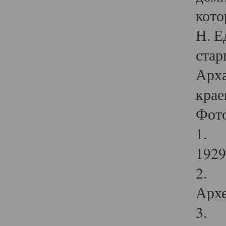
кото
Н. Е
стар
Арха
крае
Фот
1. С
1929 
2. Р
Архе
3. Ф