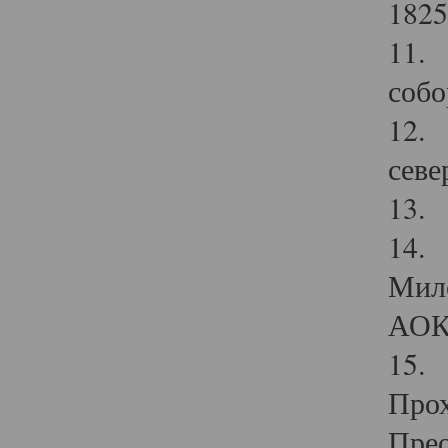
1825
11.
собо
12. 
севе
13.
14. 
Мило
АОК
15. 
Прох
Прео