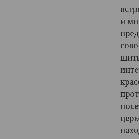
встр
и мн
пред
сово
шить
инте
крас
прот
посе
церк
нахо