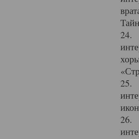
врат
Тайн
24. 
инте
хоры
«Стр
25. 
инте
икон
26. 
инте