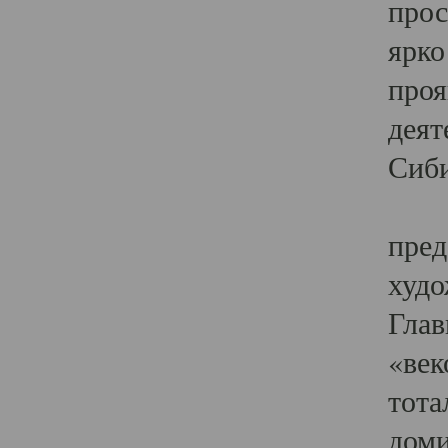
прос
ярко
проя
деят
Сиби
Одн
пред
худо
Глав
«век
тота
доми