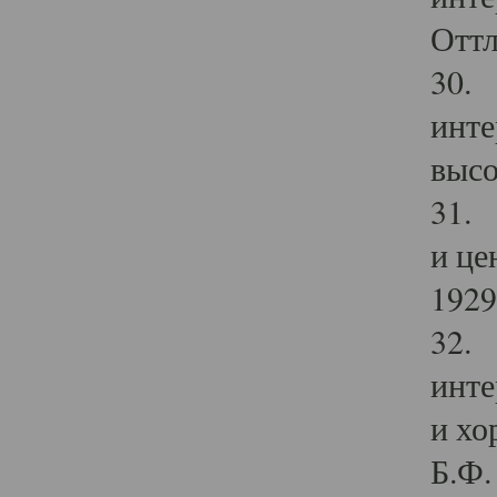
Оттл
30. 
инте
высо
31. 
и це
1929 
32. 
инте
и хо
Б.Ф. 