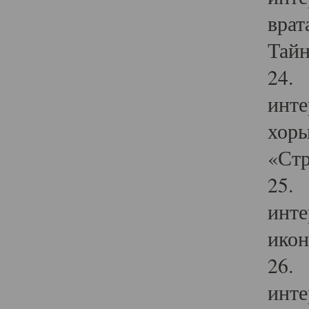
врат
Тайн
24. 
инте
хоры
«Стр
25. 
инте
икон
26. 
инте