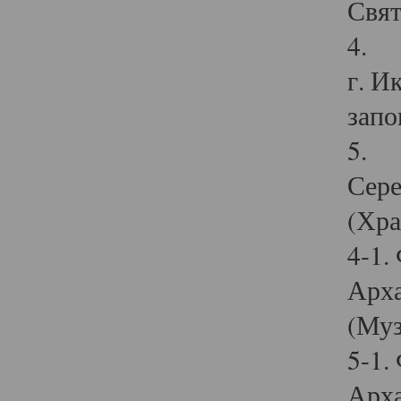
Свят
4. И
г. И
запо
5. И
Сере
(Хра
4-1.
Арха
(Муз
5-1.
Арха