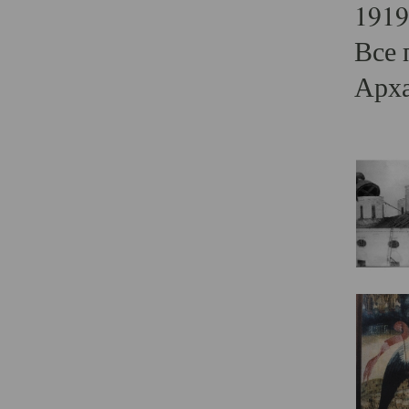
1919
Все 
Арха