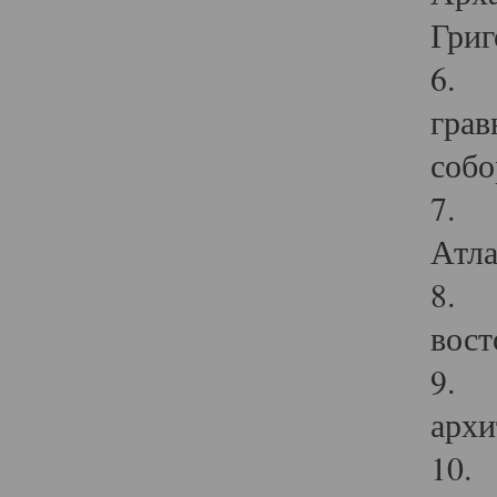
Григ
6. П
грав
собо
7. Г
Атла
8. С
вост
9. С
архи
10. 