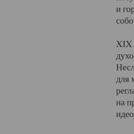
и го
собо
Явл
XIX 
духо
Несл
для 
регл
на п
идео
Поя