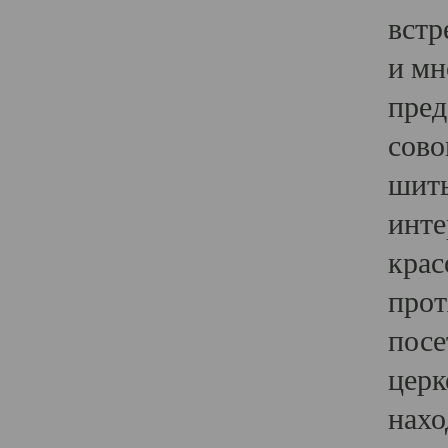
встр
и мн
пред
сово
шить
инте
крас
прот
посе
церк
нахо