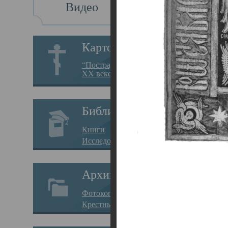
Видео
Св
Картотека
Свя
“Пострадавшие за веру в
XX веке на Севере”
23.12.
Сего
Библиотека
мере
Книги
целе
Исследования
резу
Архив
памя
Фотокопии дел
Арха
Крестные ходы
борь