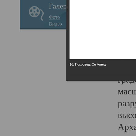
Галерея
годо
Фото
прав
Видео
кафе
Воз
Арха
Трои
16. Покровец. Се Агнец.
град
масш
разр
высо
Арха