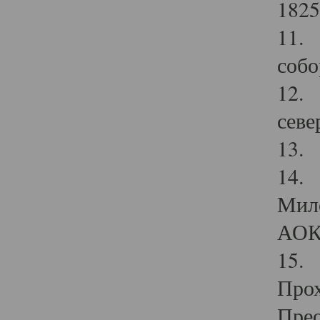
1825
11.
собо
12. 
севе
13.
14. 
Мило
АОК
15. 
Прох
Прео