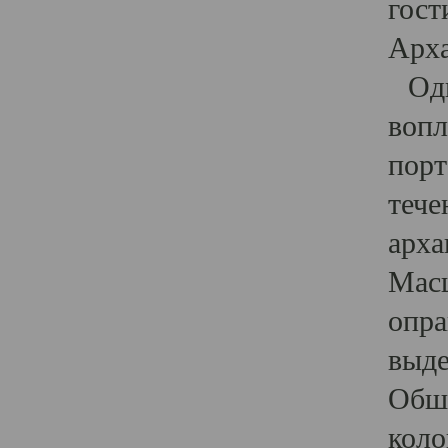
гост
Арха
Один
вопл
порт
тече
арха
Масш
опра
выде
Обши
коло