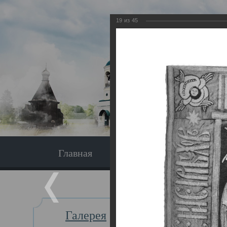
19
из
45
Главная
Экскурсия
Главная
Галерея