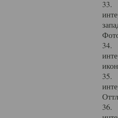
33. 
инте
запа
Фото
34. 
инте
икон
35. 
инте
Оттл
36. 
инте