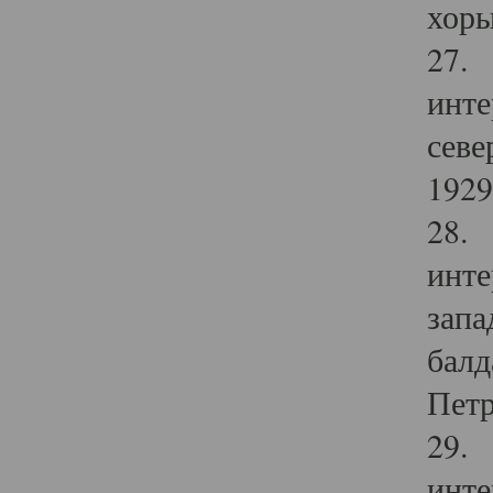
хоры
27. 
инте
севе
1929 
28. 
инте
запа
балд
Петр
29. 
инте