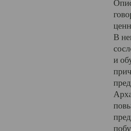
Опис
гово
ценн
В не
сосл
и об
прич
пред
Арха
повы
пред
побу