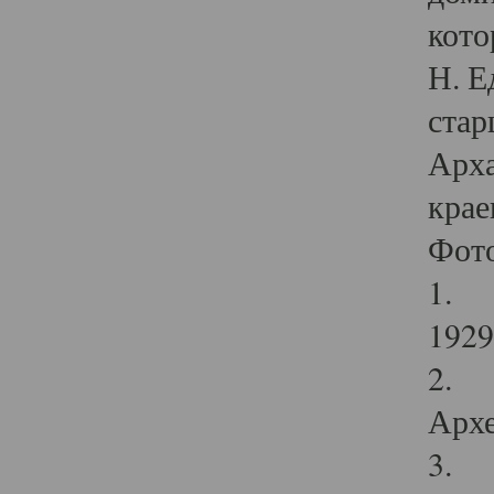
кото
Н. Е
стар
Арха
крае
Фот
1. С
1929 
2. Р
Архе
3. Ф