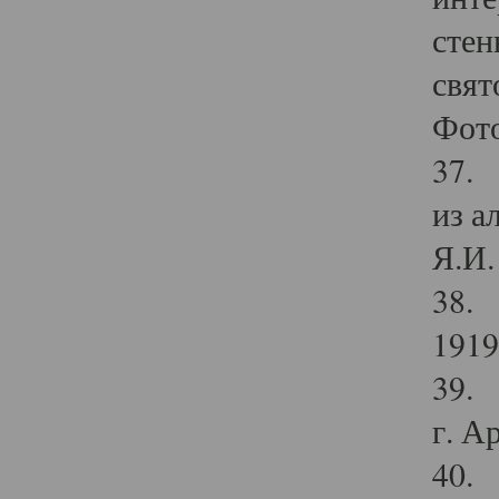
стен
свят
Фото
37. 
из а
Я.И. 
38. 
1919
39. 
г. А
40. 