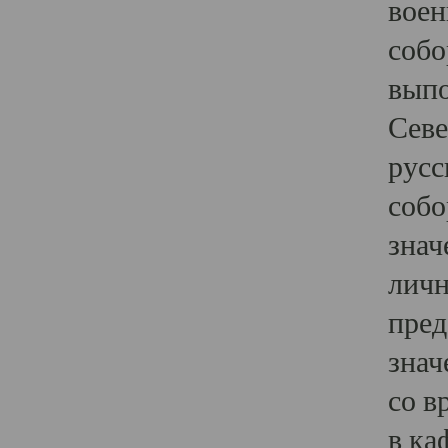
воен
собо
выпо
Севе
русс
собо
знач
личн
пред
знач
со в
в ка