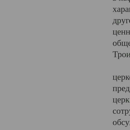
хара
друг
ценн
обще
Трои
Ярк
церк
пред
церк
сотр
обсу