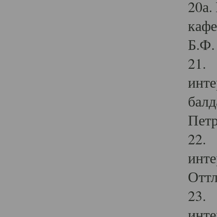
20а.
кафе
Б.Ф. 
21. 
инте
балд
Петр
22. 
инте
Оттл
23. 
инте