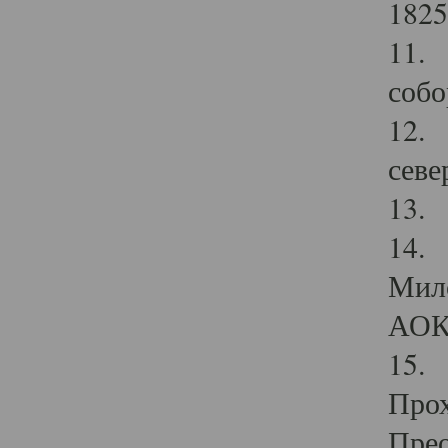
1825
11.
собо
12. 
севе
13.
14. 
Мило
АОК
15. 
Прох
Прео