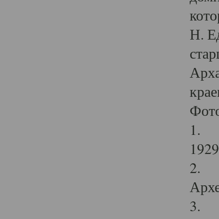
кото
Н. Е
стар
Арха
крае
Фот
1. С
1929 
2. Р
Архе
3. Ф