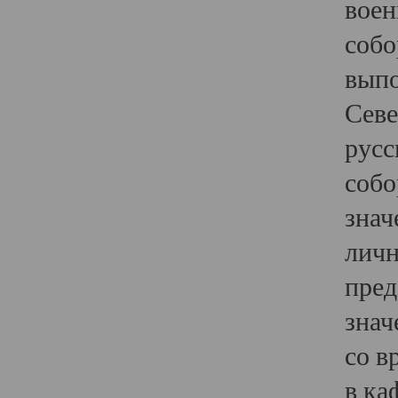
воен
собо
выпо
Севе
русс
собо
знач
личн
пред
знач
со в
в ка