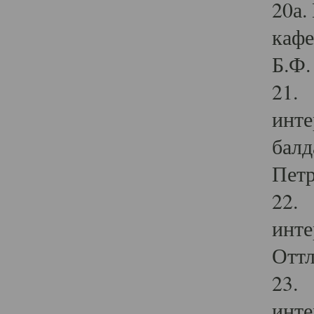
20а.
кафе
Б.Ф. 
21. 
инте
балд
Петр
22. 
инте
Оттл
23. 
инте