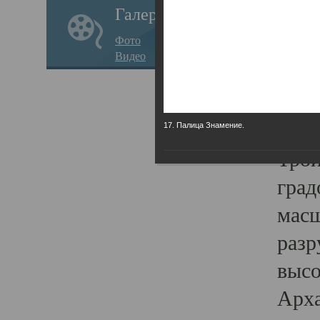
Галерея
годо
Фото
прав
Видео
кафе
Воз
Арха
17. Палица Знамение.
Трои
град
масш
разр
высо
Арха