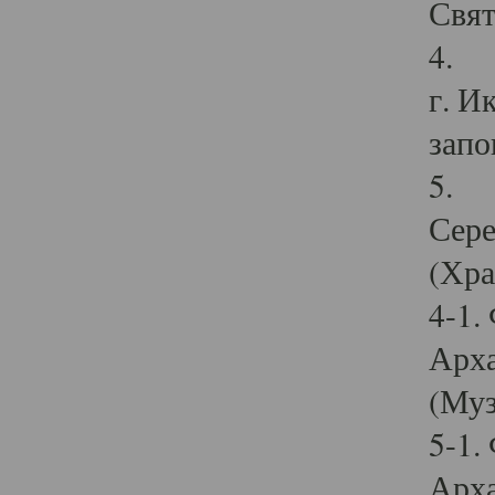
Свят
4. И
г. И
запо
5. И
Сере
(Хра
4-1.
Арха
(Муз
5-1.
Арха