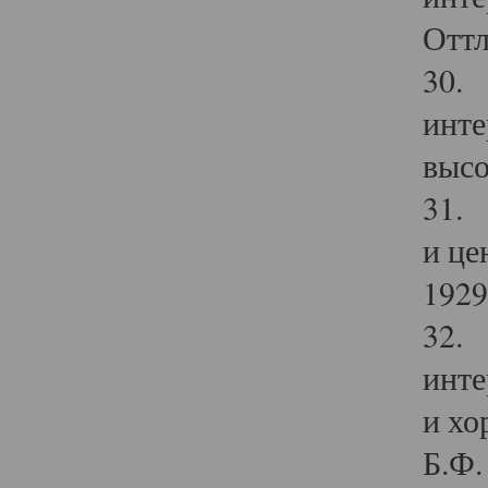
Оттл
30. 
инте
высо
31. 
и це
1929 
32. 
инте
и хо
Б.Ф. 