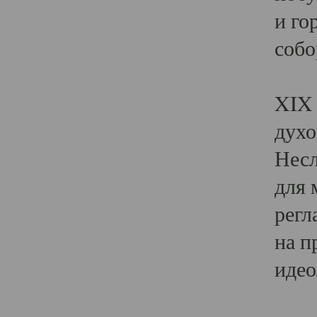
и го
собо
Явл
XIX 
духо
Несл
для 
регл
на п
идео
Поя