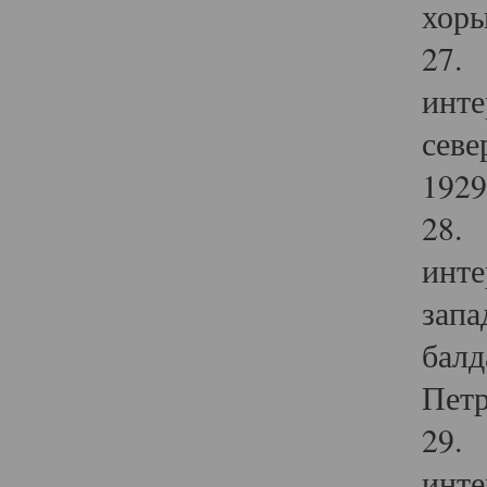
хоры
27. 
инте
севе
1929 
28. 
инте
запа
балд
Петр
29. 
инте