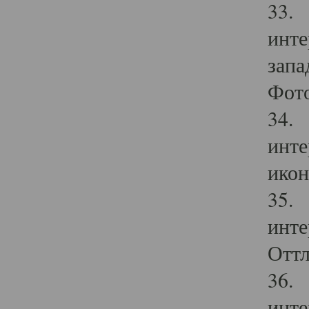
33. 
инте
запа
Фото
34. 
инте
икон
35. 
инте
Оттл
36. 
инте