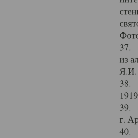
стен
свят
Фото
37. 
из а
Я.И. 
38. 
1919
39. 
г. А
40. 