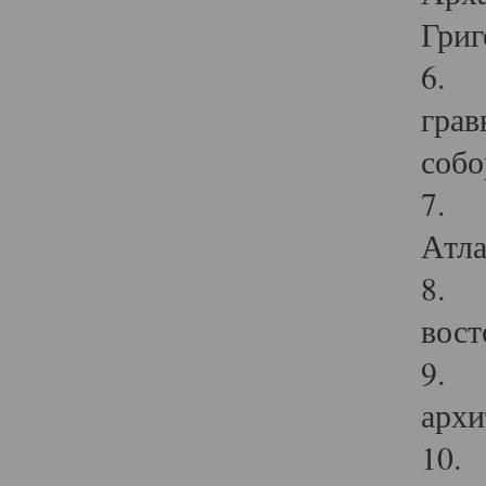
Григ
6. П
грав
собо
7. Г
Атла
8. С
вост
9. С
архи
10. 