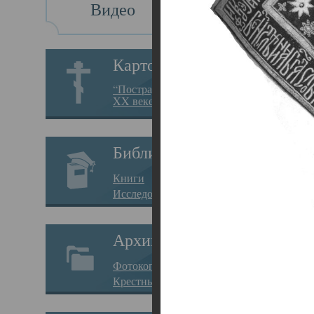
Видео
Св
Картотека
Свя
“Пострадавшие за веру в
XX веке на Севере”
23.12.
Сего
Библиотека
мере
Книги
целе
Исследования
резу
Архив
памя
Фотокопии дел
Арха
Крестные ходы
борь