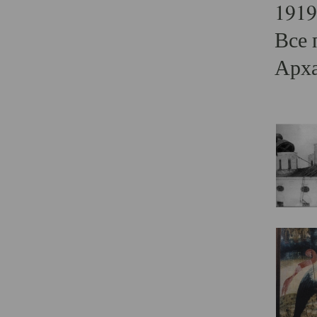
1919
Все 
Арха