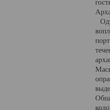
гост
Арха
Один
вопл
порт
тече
арха
Масш
опра
выде
Обши
коло