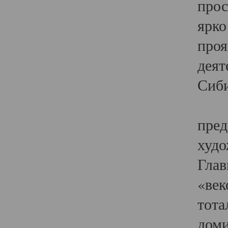
прос
ярко
проя
деят
Сиби
Одн
пред
худо
Глав
«век
тота
доми