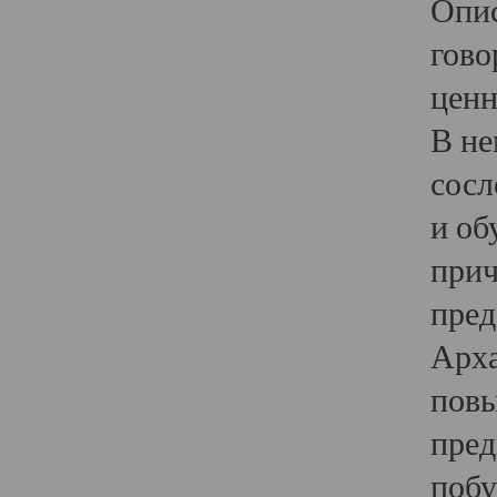
Опис
гово
ценн
В не
сосл
и об
прич
пред
Арха
повы
пред
побу