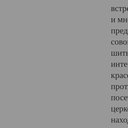
встр
и мн
пред
сово
шить
инте
крас
прот
посе
церк
нахо