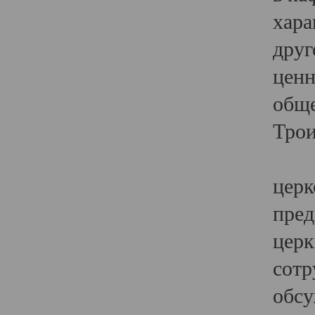
хара
друг
ценн
обще
Трои
Ярк
церк
пред
церк
сотр
обсу