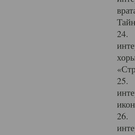
врат
Тайн
24. 
инте
хоры
«Стр
25. 
инте
икон
26. 
инте