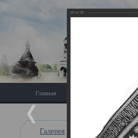
20
из
45
Главная
Экскурсия
Главная
Галерея