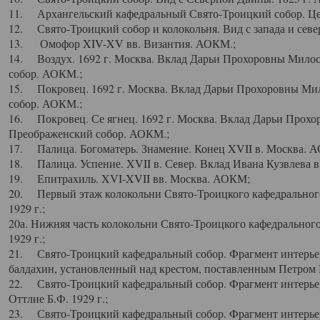
11. Архангельский кафедральный Свято-Троицкий собор. Цен
12. Свято-Троицкий собор и колокольня. Вид с запада и север
13. Омофор XIV-XV вв. Византия. АОКМ.;
14. Воздух. 1692 г. Москва. Вклад Дарьи Прохоровны Мило
собор. АОКМ.;
15. Покровец. 1692 г. Москва. Вклад Дарьи Прохоровны Ми
собор. АОКМ.;
16. Покровец. Се ягнец. 1692 г. Москва. Вклад Дарьи Прох
Преображенский собор. АОКМ.;
17. Палица. Богоматерь. Знамение. Конец XVII в. Москва. 
18. Палица. Успение. XVII в. Север. Вклад Ивана Кузвлева 
19. Епитрахиль. XVI-XVII вв. Москва. АОКМ;
20. Первый этаж колокольни Свято-Троицкого кафедрального
1929 г.;
20а. Нижняя часть колокольни Свято-Троицкого кафедрального
1929 г.;
21. Свято-Троицкий кафедральный собор. Фрагмент интерьер
балдахин, установленный над крестом, поставленным Петром I
22. Свято-Троицкий кафедральный собор. Фрагмент интерьер
Оттлие Б.Ф. 1929 г.;
23. Свято-Троицкий кафедральный собор. Фрагмент интерье