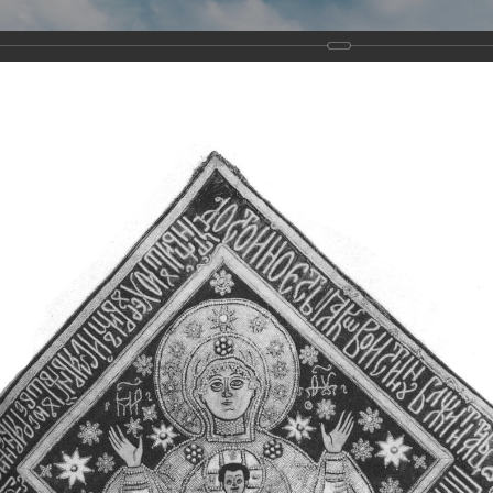
Виртуа
Новомученико
Земли А
Сайт создан по благосло
и Холмо
Наследники
Галерея
Главная
Галерея
Храмы-мученики Архангельска
Свято-Тро