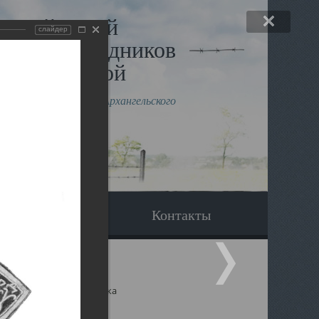
льный музей
слайдер
в и исповедников
рхангельской
влению митрополита Архангельского
горского Даниила
Вопрос-ответ
Контакты
ицкий собор Архангельска