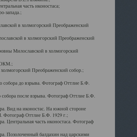
тральная часть иконостаса;
о-запада.;
славской в холмогорский Преображенский
лославской в холмогорский Преображенский
оровны Милославской в холмогорский
АОКМ.;
в холмогорский Преображенский собор.;
 собора до взрыва. Фотограф Оттлие Б.Ф.
 собора после взрыва. Фотограф Оттлие Б.Ф.
а. Вид на иконостас. На южной стороне
. Фотограф Оттлие Б.Ф. 1929 г.;
а. Центральная часть иконостаса. Фотограф
ра. Позолоченный балдахин над царскими