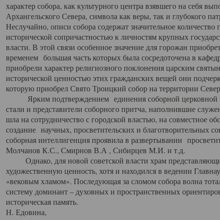
характер собора, как культурного центра взявшего на себя вы
Архангельского Севера, символа как веры, так и глубокого па
Неслучайно, описи собора содержат значительное количество п
исторической сопричастностью к личностям крупных государс
власти. В этой связи особенное значение для горожан приобре
временем большая часть которых была сосредоточена в кафедр
приобрели характер религиозного поклонения царским святыня
исторической ценностью этих гражданских вещей они подчер
которую приобрел Свято Троицкий собор на территории Север
Ярким подтверждением единения соборной церковной ис
стали и представители соборного притча, наполнившие служ
шла на сотрудничество с городской властью, на совместное о
создание научных, просветительских и благотворительных со
соборная интеллигенция проявила в развертывании просветит
Молчанов К.С., Смирнов В.А , Сибирцев М.И. и т.д.
Однако, для новой советской власти храм представляющи
художественную ценность, хотя и находился в ведении Главн
«вековым хламом». Последующая за сломом собора волна тотал
систему доминант – духовных и пространственных ориентиров,
историческая память.
Н. Едовина,