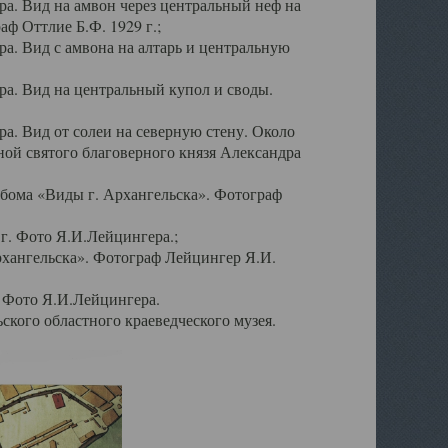
а. Вид на амвон через центральный неф на
аф Оттлие Б.Ф. 1929 г.;
. Вид с амвона на алтарь и центральную
а. Вид на центральный купол и своды.
. Вид от солеи на северную стену. Около
ой святого благоверного князя Александра
бома «Виды г. Архангельска». Фотограф
г. Фото Я.И.Лейцингера.;
рхангельска». Фотограф Лейцингер Я.И.
. Фото Я.И.Лейцингера.
кого областного краеведческого музея.