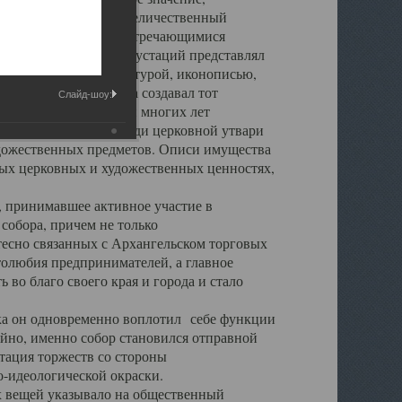
города. Обширный и величественный
ственными нигде не встречающимися
 символических инкрустаций представлял
 с живописью, скульптурой, иконописью,
ьер Троицкого храма создавал тот
Слайд-шоу:
обора, на протяжении многих лет
ице, библиотеке, среди церковной утвари
удожественных предметов. Описи имущества
ьных церковных и художественных ценностях,
, принимавшее активное участие в
собора, причем не только
 тесно связанных с Архангельском торговых
толюбия предпринимателей, а главное
во благо своего края и города и стало
 он одновременно воплотил себе функции
айно, именно собор становился отправной
тация торжеств со стороны
-идеологической окраски.
вещей указывало на общественный