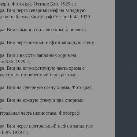
ери. Фотограф Оттлие Б.Ф. 1929 г.;
а. Вид через северный неф на западную
трашный суд». Фотограф Оттлие Б.Ф. 1929
. Вид с амвона на левое крыло первого
а. Вид через южный неф на западную стену
а. Вид с высоты западных хоров на
 Б.Ф. 1929 г.;
а. Вид на юго-восточную часть храма с
дахин, установленный над крестом,
а. Вид на северную стену храма. Фотограф
ра. Вид на южную стену и два опорных
;
тральная часть иконостаса. Фотограф
а. Вид через центральный неф на западную
Б.Ф. 1929 г.;