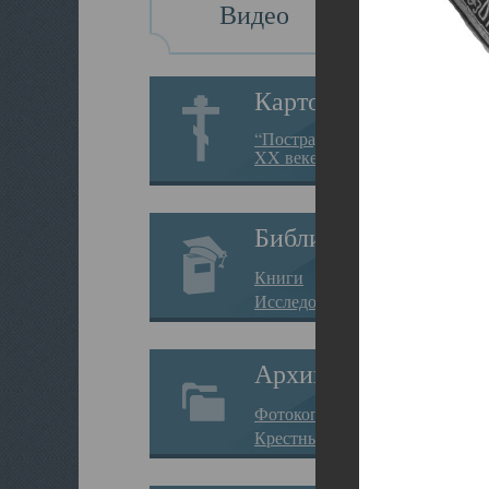
Видео
Картотека
“Пострадавшие за веру в
XX веке на Севере”
Библиотека
Книги
Исследования
Архив
Фотокопии дел
Крестные ходы