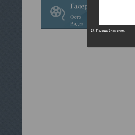
Галерея
Фото
Видео
17. Палица Знамение.