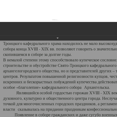
заслуженно выделяя из многочисленных культовых построек 
иконостас украшенный колоннами ионического стиля, с един
царскими вратами, изящным фронтоном и множеством резных,
собой поистине художественную ценность. В совокупности же
шитьем, многочисленными предметами церковной утвари интер
неповторимый красочный ансамбль декоративного убранства с
поражающий воображение своих посетителей. В соборной ризн
Троицкого кафедрального храма находилось не мало высокох
собора конца XVIII - XIX вв. позволяют говорить о значител
скопившемся в соборе за долгие годы.
В немалой степени этому способствовало купеческое сословие
строительстве и обустройстве Свято-Троицкого кафедрального 
архангелогородского общества, но и представителей других –
центров. Результатом повышенной религиозности купцов, чес
искренних и бескорыстных побуждений купечества действовать 
особое «благолепие» кафедрального собора Архангельска.
Являвшийся особой гордостью горожан XVIII - XIX века
духовного, культурно и общественного центра города. Неслуч
точкой для многочисленных городских праздников, а регламен
власти сказывалась на придании праздникам конфессионально
Появление в соборе гражданских и даже сугубо военных 