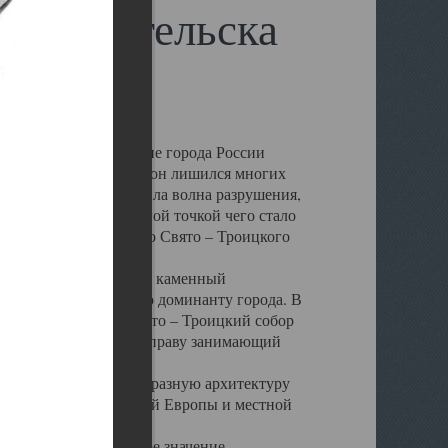
 Архангельска
 чем другие губернские города России
 в результате которых он лишился многих
у Архангельску ударила волна разрушения,
 20 –х годов. Отправной точкой чего стало
нсамбля кафедрального Свято – Троицкого
а, величественный каменный
ю и градостроительную доминанту города. В
оть до разрушения Свято – Троицкий собор
ний Архангельска, по праву занимающий
ртине Архангельска.
 себе яркую и своеобразную архитектуру
ниями России, Западной Европы и местной
вали его кафедральное значение,