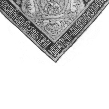
Свято-Троицкий собор
Свято-Троицкий собор Архангельска
23.12.2015
Сегодня мы можем говорить, что Архангельск в большей мере,
пострадал от целенаправленных систематических разрушений,
выдающихся памятников архитектуры. Больше всего по старом
вызванная борьбой с религией, набравшая особую силу в конце
разрушение православного центра архангельской губернии - а
собора Архангельска.
Возникнув в начале XVIII века в центре Архангельск
двухэтажный Троицкий собор, сразу превратился в зрительну
XVIII веке по масштабам ему не было равных на Севере. Впл
оставался самым высоким и значительным из городских строе
второе место, после гостиных дворов, в градостроительной ка
Один из самых больших и светлых соборов России воплотил в
портового города с отраженными в ней архитектурными тече
архангелогородской школы церковного зодчества.
Масштабность, благолепие и богатство собора, вполне оправды