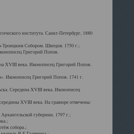
ического института. Санкт-Петербург, 1880
-Троицким Собором. Швеция. 1750 г.;
Иконописец Григорий Попов.
а XVIII века. Иконописец Григорий Попов.
». Иконописец Григорий Попов. 1741 г.
ска. Середина XVIII века. Иконописец
ередины XVIII века. На гравюре отмечены:
Архангельской губернии. 1797 г.;
ка.;
тёж собора.;
кварель В.Е.Галямина.;