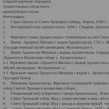
старший научный сотрудник
Архангельского областного
краеведческого музея.
Фотографии:
1. Сброс купола со Свято-Троицкого собора. Апрель 1929 г.;
2. Рисованный план Архангельска. 1694 г. Сборник Археолог
г.;
3. Фрагмент плана Архангельска с отмеченным на нём Свято
4. Икона. Архангел Михаил с видом Архангельска. 1741 г. 
(Государственный музей-заповедник «Коломенское»);
5. Икона Архангела Михаила с видом Архангельска. Середин
(Хранится в Ильинском соборе г. Архангельска.);
4-1. Фрагмент иконы «Архангел Михаил с видом Архангельска
(Музей-заповедник «Коломенское».);
5-1. Фрагмент иконы Архангела Михаила с видом г. Архангель
Григорий Попов.;
6. Панорама Архангельска. Фрагмент голландской гравюры с
собор Святой Троицы и колокольня собора.;
7. Генеральный вид губернского города Архангельска. Атлас 
8. Свято-Троицкий собор. Вид с северо-востока и вид с восто
9. Свято-Троицкий собор. Вид с запада и архитектурный чер
10. Свято-Троицкий собор. Вид с Северной Двины. 1825 г. А