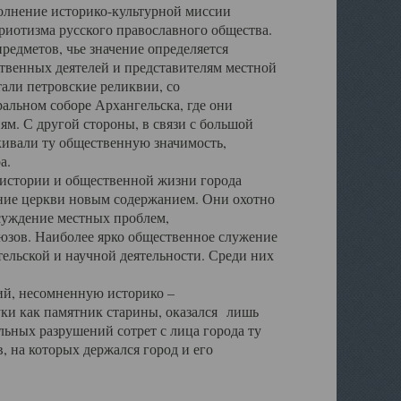
полнение историко-культурной миссии
триотизма русского православного общества.
редметов, чье значение определяется
твенных деятелей и представителям местной
тали петровские реликвии, со
альном соборе Архангельска, где они
м. С другой стороны, в связи с большой
кивали ту общественную значимость,
а.
тории и общественной жизни города
ение церкви новым содержанием. Они охотно
бсуждение местных проблем,
юзов. Наиболее ярко общественное служение
ельской и научной деятельности. Среди них
й, несомненную историко –
ауки как памятник старины, оказался лишь
ьных разрушений сотрет с лица города ту
 на которых держался город и его