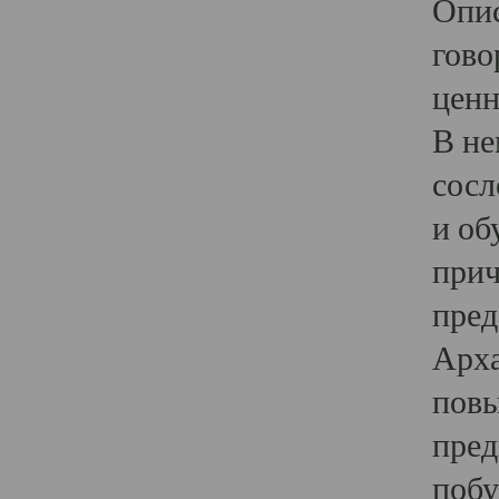
Опис
гово
ценн
В не
сосл
и об
прич
пред
Арха
повы
пред
побу