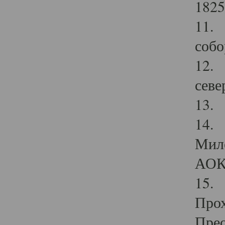
1825
11.
собо
12. 
севе
13.
14. 
Мило
АОК
15. 
Прох
Прео