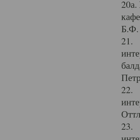
20а.
кафе
Б.Ф. 
21. 
инте
балд
Петр
22. 
инте
Оттл
23. 
инте