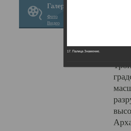
Галерея
годо
Фото
прав
Видео
кафе
Воз
Арха
17. Палица Знамение.
Трои
град
масш
разр
высо
Арха