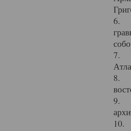
Григ
6. П
грав
собо
7. Г
Атла
8. С
вост
9. С
архи
10. 