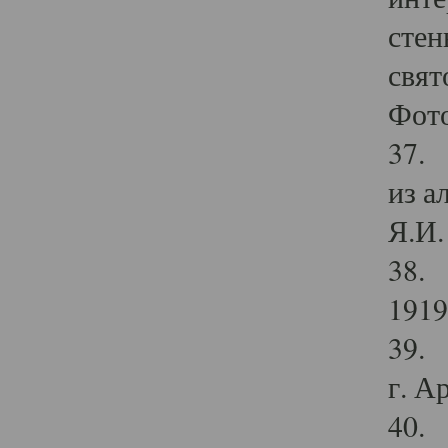
стен
свят
Фото
37. 
из а
Я.И. 
38. 
1919
39. 
г. А
40. 