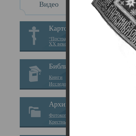
Видео
Св
Картотека
Свя
“Пострадавшие за веру в
XX веке на Севере”
23.12.
Сего
Библиотека
мере
Книги
целе
Исследования
резу
Архив
памя
Фотокопии дел
Арха
Крестные ходы
борь