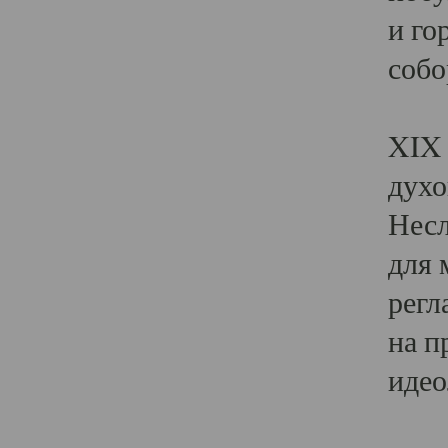
и го
собо
Явл
XIX 
духо
Несл
для 
регл
на п
идео
Поя