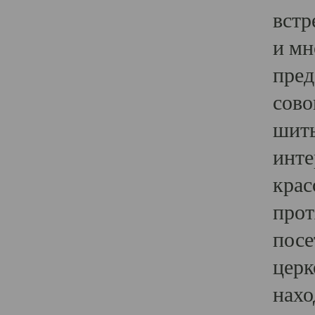
встр
и мн
пред
сово
шить
инте
крас
прот
посе
церк
нахо