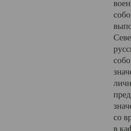
воен
собо
выпо
Севе
русс
собо
знач
личн
пред
знач
со в
в ка