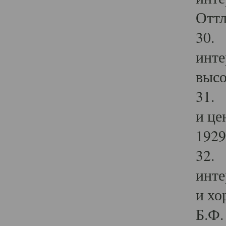
Оттл
30. 
инте
высо
31. 
и це
1929 
32. 
инте
и хо
Б.Ф. 