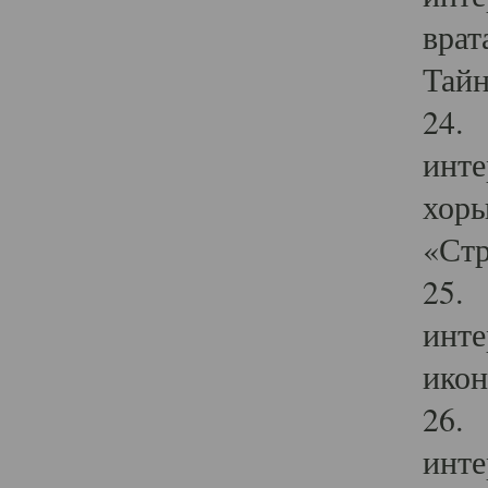
врат
Тайн
24. 
инте
хоры
«Стр
25. 
инте
икон
26. 
инте