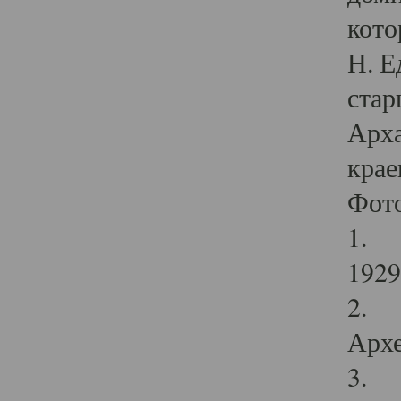
кото
Н. Е
стар
Арха
крае
Фот
1. С
1929 
2. Р
Архе
3. Ф