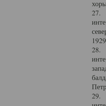
хоры
27. 
инте
севе
1929 
28. 
инте
запа
балд
Петр
29. 
инте