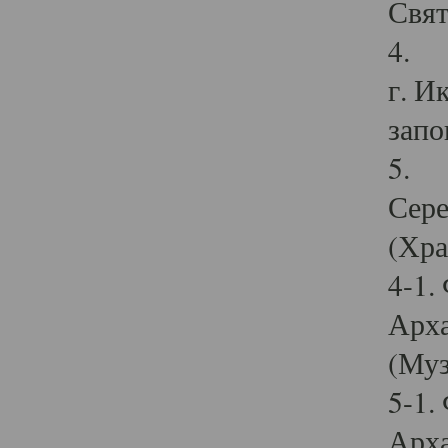
Свят
4. И
г. И
запо
5. И
Сере
(Хра
4-1.
Арха
(Муз
5-1.
Арха