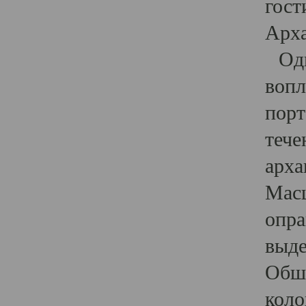
гост
Арха
Один
вопл
порт
тече
арха
Масш
опра
выде
Обши
коло