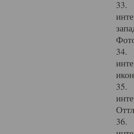
33. 
инте
запа
Фото
34. 
инте
икон
35. 
инте
Оттл
36. 
инте