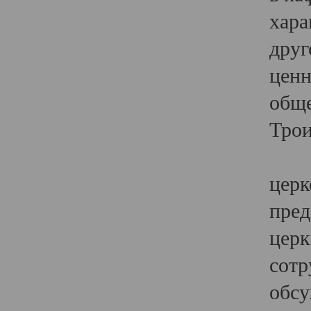
хара
друг
ценн
обще
Трои
Ярк
церк
пред
церк
сотр
обсу