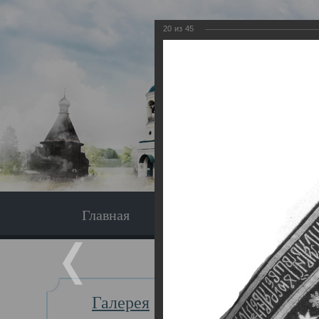
20
из
45
Главная
Экскурсия
Главная
Галерея