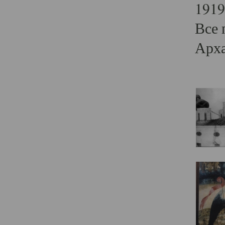
1919
Все 
Арха