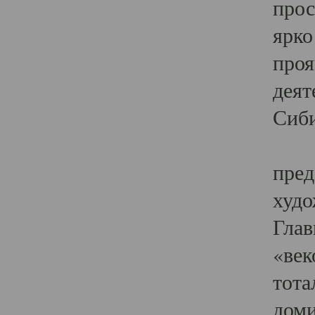
прос
ярко
проя
деят
Сиби
Одн
пред
худо
Глав
«век
тота
доми