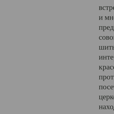
встр
и мн
пред
сово
шить
инте
крас
прот
посе
церк
нахо