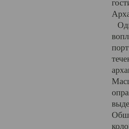
гост
Арха
Один
вопл
порт
тече
арха
Масш
опра
выде
Обши
коло