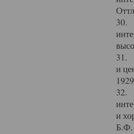
Оттл
30. 
инте
высо
31. 
и це
1929 
32. 
инте
и хо
Б.Ф. 