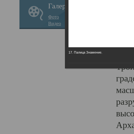
Галерея
годо
Фото
прав
Видео
кафе
Воз
Арха
17. Палица Знамение.
Трои
град
масш
разр
высо
Арха