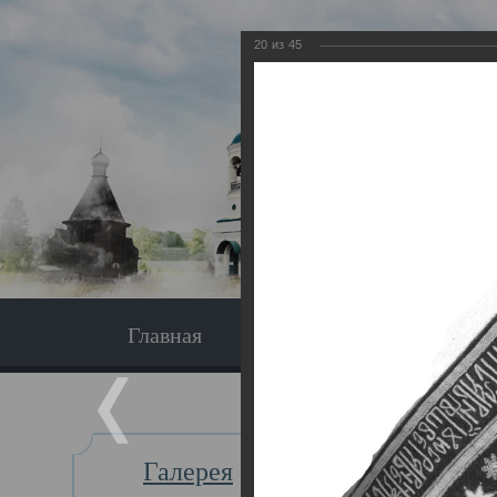
20
из
45
Главная
Экскурсия
Главная
Галерея