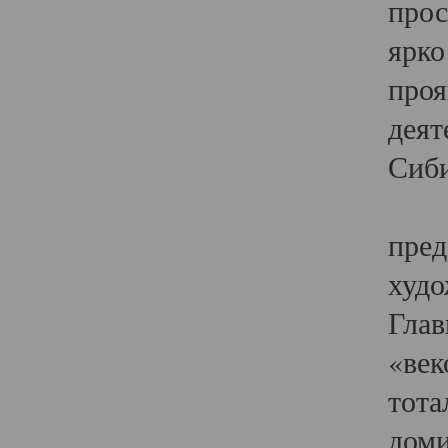
прос
ярко
проя
деят
Сиби
Одн
пред
худо
Глав
«век
тота
доми