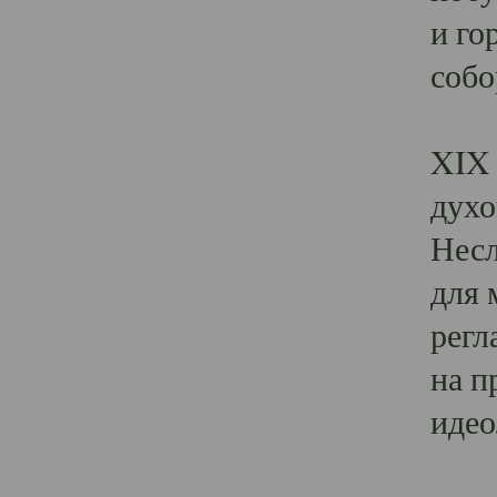
и го
собо
Явл
XIX 
духо
Несл
для 
регл
на п
идео
Поя