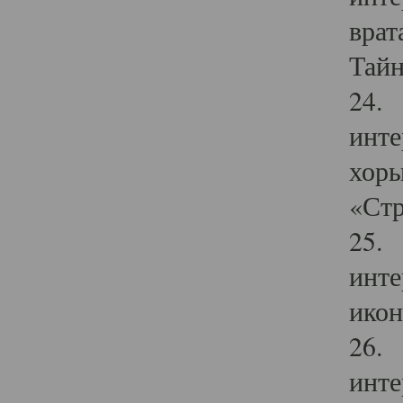
врат
Тайн
24. 
инте
хоры
«Стр
25. 
инте
икон
26. 
инте