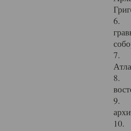
Григ
6. П
грав
собо
7. Г
Атла
8. С
вост
9. С
архи
10. 