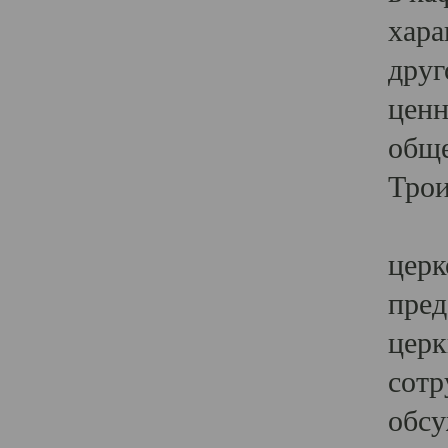
хара
друг
ценн
обще
Трои
Ярк
церк
пред
церк
сотр
обсу