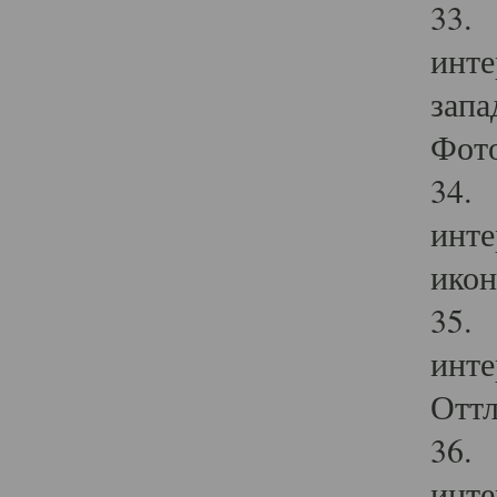
33. 
инте
запа
Фото
34. 
инте
икон
35. 
инте
Оттл
36. 
инте