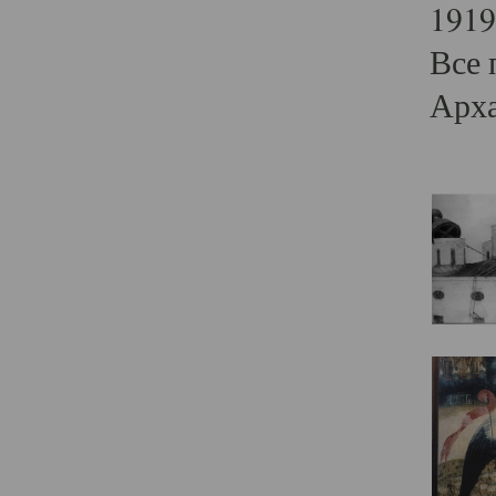
1919
Все 
Арха