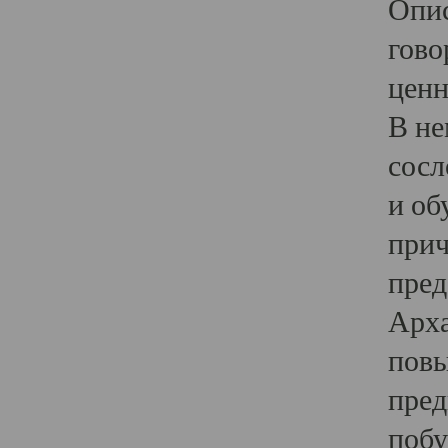
Опис
гово
ценн
В не
сосл
и об
прич
пред
Арха
повы
пред
побу