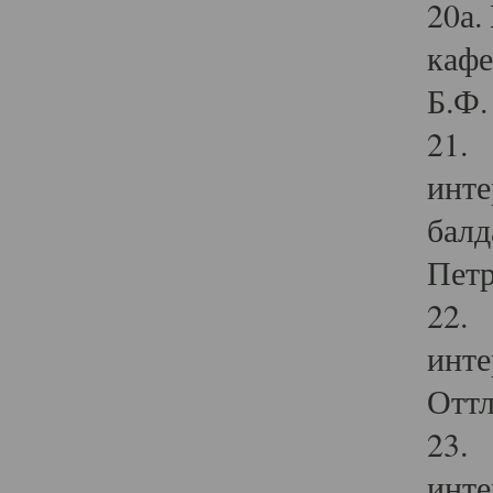
20а.
кафе
Б.Ф. 
21. 
инте
балд
Петр
22. 
инте
Оттл
23. 
инте