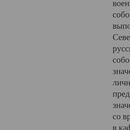
воен
собо
выпо
Севе
русс
собо
знач
личн
пред
знач
со в
в ка