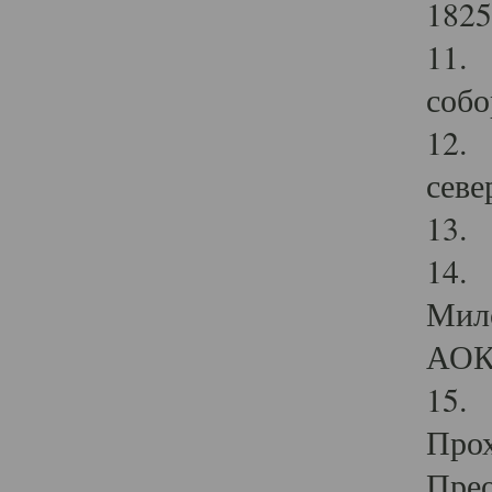
1825
11.
собо
12. 
севе
13.
14. 
Мило
АОК
15. 
Прох
Прео