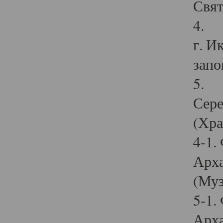
Свят
4. И
г. И
запо
5. И
Сере
(Хра
4-1.
Арха
(Муз
5-1.
Арха