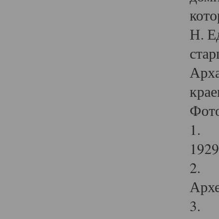
кото
Н. Е
стар
Арха
крае
Фот
1. С
1929 
2. Р
Архе
3. Ф