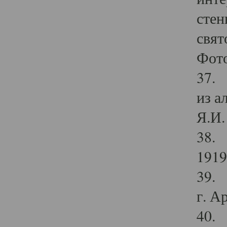
стен
свят
Фото
37. 
из а
Я.И. 
38. 
1919
39. 
г. А
40. 