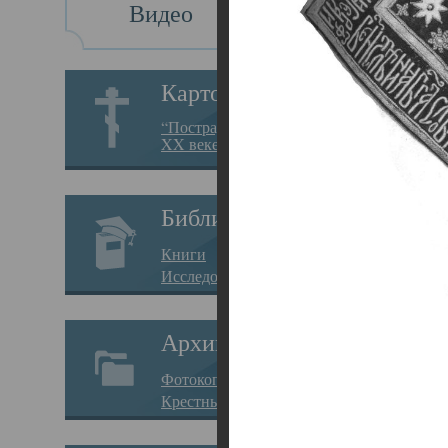
Видео
Св
Картотека
Свя
“Пострадавшие за веру в
XX веке на Севере”
23.12.
Сего
Библиотека
мере
Книги
целе
Исследования
резу
Архив
памя
Фотокопии дел
Арха
Крестные ходы
борь