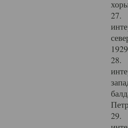
хоры
27. 
инте
севе
1929 
28. 
инте
запа
балд
Петр
29. 
инте