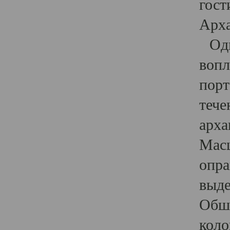
гост
Арха
Один
вопл
порт
тече
арха
Масш
опра
выде
Обши
коло