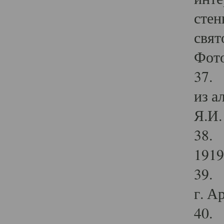
стен
свят
Фото
37. 
из а
Я.И. 
38. 
1919
39. 
г. А
40. 