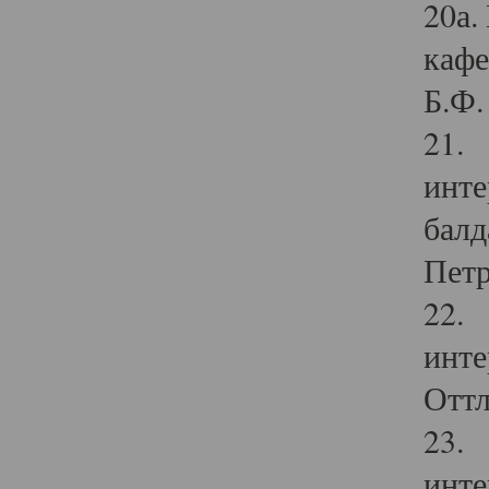
20а.
кафе
Б.Ф. 
21. 
инте
балд
Петр
22. 
инте
Оттл
23. 
инте