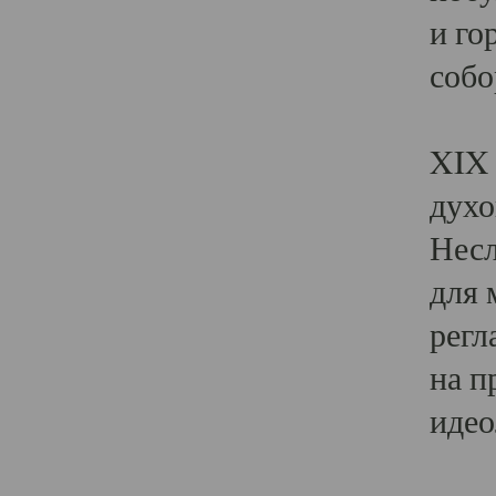
и го
собо
Явл
XIX 
духо
Несл
для 
регл
на п
идео
Поя