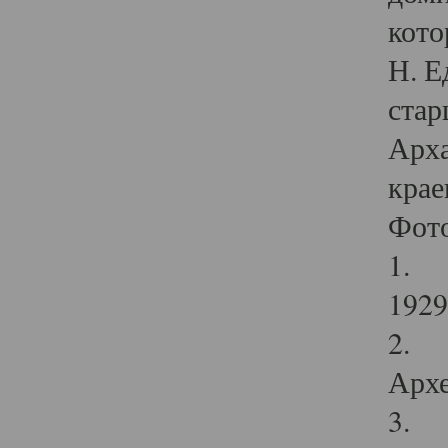
кото
Н. Е
стар
Арха
крае
Фот
1. С
1929 
2. Р
Архе
3. Ф