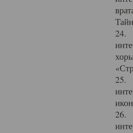
врат
Тайн
24. 
инте
хоры
«Стр
25. 
инте
икон
26. 
инте