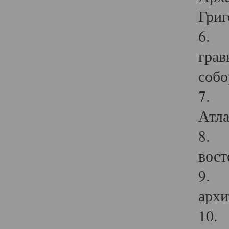
Григ
6. П
грав
собо
7. Г
Атла
8. С
вост
9. С
архи
10. 