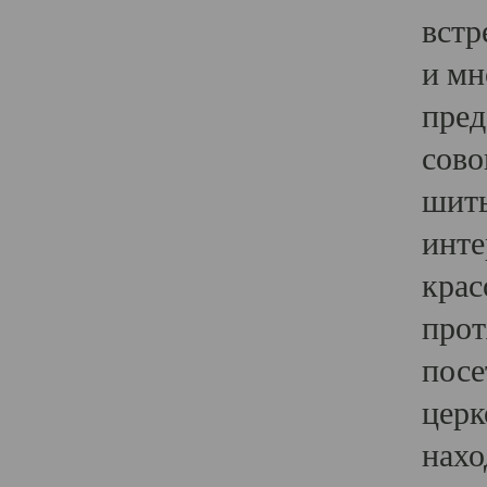
встр
и мн
пред
сово
шить
инте
крас
прот
посе
церк
нахо