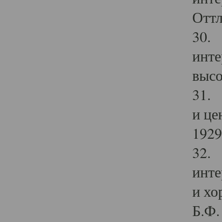
Оттл
30. 
инте
высо
31. 
и це
1929 
32. 
инте
и хо
Б.Ф. 