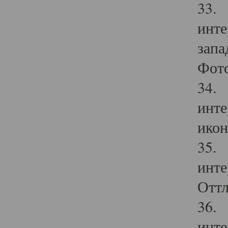
33. 
инте
запа
Фото
34. 
инте
икон
35. 
инте
Оттл
36. 
инте