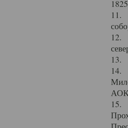
1825
11.
собо
12. 
севе
13.
14. 
Мило
АОК
15. 
Прох
Прео