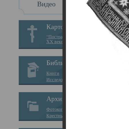
Видео
Св
Картотека
Свя
“Пострадавшие за веру в
XX веке на Севере”
23.12.
Сего
Библиотека
мере
Книги
целе
Исследования
резу
Архив
памя
Фотокопии дел
Арха
Крестные ходы
борь