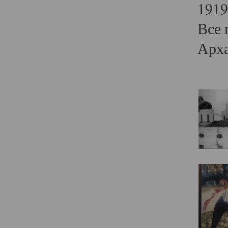
1919
Все 
Арха