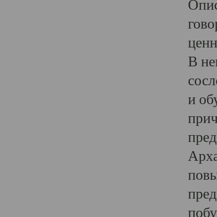
Опис
гово
ценн
В не
сосл
и об
прич
пред
Арха
повы
пред
побу