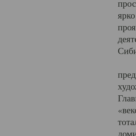
прос
ярко
проя
деят
Сиби
Одн
пред
худо
Глав
«век
тота
доми