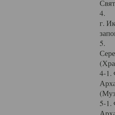
Свят
4. И
г. И
запо
5. И
Сере
(Хра
4-1.
Арха
(Муз
5-1.
Арха