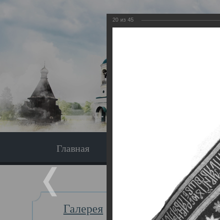
20
из
45
Главная
Экскурсия
Главная
Галерея