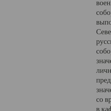
воен
собо
выпо
Севе
русс
собо
знач
личн
пред
знач
со в
в ка