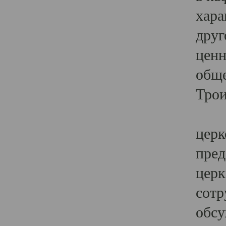
хара
друг
ценн
обще
Трои
Ярк
церк
пред
церк
сотр
обсу