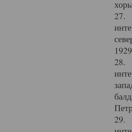
хоры
27. 
инте
севе
1929 
28. 
инте
запа
балд
Петр
29. 
инте