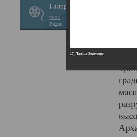
Галерея
годо
Фото
прав
Видео
кафе
Воз
Арха
17. Палица Знамение.
Трои
град
масш
разр
высо
Арха