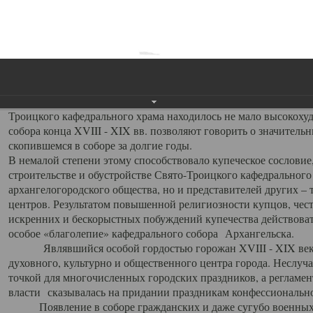
заслуженно выделяя из многочисленных культовых построек 
иконостас украшенный колоннами ионического стиля, с един
царскими вратами, изящным фронтоном и множеством резных,
собой поистине художественную ценность. В совокупности же
шитьем, многочисленными предметами церковной утвари интер
неповторимый красочный ансамбль декоративного убранства с
поражающий воображение своих посетителей. В соборной ризн
Троицкого кафедрального храма находилось не мало высокох
собора конца XVIII - XIX вв. позволяют говорить о значител
скопившемся в соборе за долгие годы.
В немалой степени этому способствовало купеческое сословие
строительстве и обустройстве Свято-Троицкого кафедрального 
архангелогородского общества, но и представителей других –
центров. Результатом повышенной религиозности купцов, чес
искренних и бескорыстных побуждений купечества действовать 
особое «благолепие» кафедрального собора Архангельска.
Являвшийся особой гордостью горожан XVIII - XIX века
духовного, культурно и общественного центра города. Неслуч
точкой для многочисленных городских праздников, а регламен
власти сказывалась на придании праздникам конфессионально
Появление в соборе гражданских и даже сугубо военных 