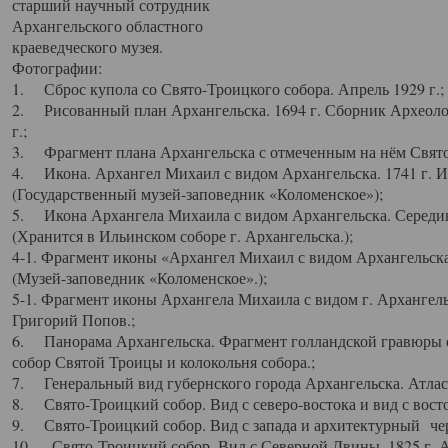
старший научный сотрудник
Архангельского областного
краеведческого музея.
Фотографии:
1. Сброс купола со Свято-Троицкого собора. Апрель 1929 г.;
2. Рисованный план Архангельска. 1694 г. Сборник Археолог
г.;
3. Фрагмент плана Архангельска с отмеченным на нём Свято
4. Икона. Архангел Михаил с видом Архангельска. 1741 г. 
(Государственный музей-заповедник «Коломенское»);
5. Икона Архангела Михаила с видом Архангельска. Середин
(Хранится в Ильинском соборе г. Архангельска.);
4-1. Фрагмент иконы «Архангел Михаил с видом Архангельска
(Музей-заповедник «Коломенское».);
5-1. Фрагмент иконы Архангела Михаила с видом г. Архангель
Григорий Попов.;
6. Панорама Архангельска. Фрагмент голландской гравюры с
собор Святой Троицы и колокольня собора.;
7. Генеральный вид губернского города Архангельска. Атлас 
8. Свято-Троицкий собор. Вид с северо-востока и вид с восто
9. Свято-Троицкий собор. Вид с запада и архитектурный чер
10. Свято-Троицкий собор. Вид с Северной Двины. 1825 г. А