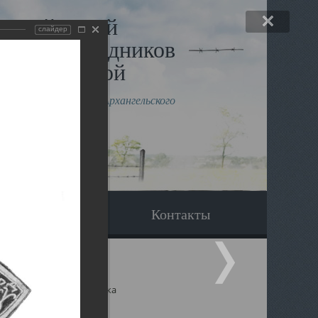
льный музей
слайдер
в и исповедников
рхангельской
влению митрополита Архангельского
горского Даниила
Вопрос-ответ
Контакты
ицкий собор Архангельска