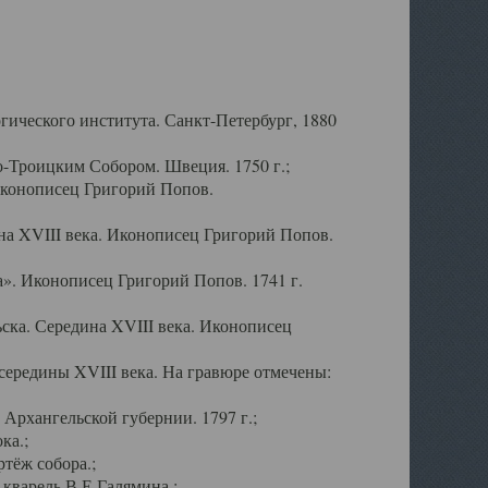
ического института. Санкт-Петербург, 1880
-Троицким Собором. Швеция. 1750 г.;
Иконописец Григорий Попов.
а XVIII века. Иконописец Григорий Попов.
». Иконописец Григорий Попов. 1741 г.
ска. Середина XVIII века. Иконописец
ередины XVIII века. На гравюре отмечены:
Архангельской губернии. 1797 г.;
ка.;
тёж собора.;
кварель В.Е.Галямина.;