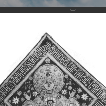
Виртуа
Новомученико
Земли А
Сайт создан по благосло
и Холмо
Наследники
Галерея
Главная
Галерея
Храмы-мученики Архангельска
Свято-Тро