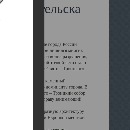
 Архангельска
 чем другие губернские города России
 в результате которых он лишился многих
у Архангельску ударила волна разрушения,
 20 –х годов. Отправной точкой чего стало
нсамбля кафедрального Свято – Троицкого
а, величественный каменный
ю и градостроительную доминанту города. В
оть до разрушения Свято – Троицкий собор
ний Архангельска, по праву занимающий
ртине Архангельска.
 себе яркую и своеобразную архитектуру
ниями России, Западной Европы и местной
вали его кафедральное значение,