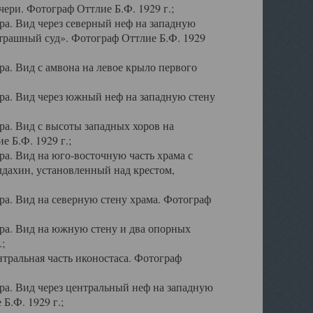
ери. Фотограф Оттлие Б.Ф. 1929 г.;
а. Вид через северный неф на западную
трашный суд». Фотограф Оттлие Б.Ф. 1929
. Вид с амвона на левое крыло первого
а. Вид через южный неф на западную стену
а. Вид с высоты западных хоров на
 Б.Ф. 1929 г.;
а. Вид на юго-восточную часть храма с
дахин, установленный над крестом,
а. Вид на северную стену храма. Фотограф
ра. Вид на южную стену и два опорных
;
тральная часть иконостаса. Фотограф
а. Вид через центральный неф на западную
Б.Ф. 1929 г.;