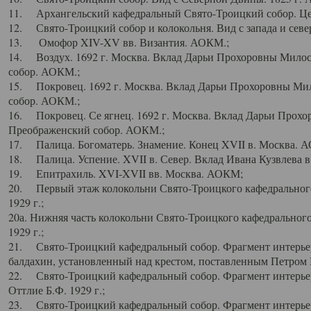
11. Архангельский кафедральный Свято-Троицкий собор. Цен
12. Свято-Троицкий собор и колокольня. Вид с запада и север
13. Омофор XIV-XV вв. Византия. АОКМ.;
14. Воздух. 1692 г. Москва. Вклад Дарьи Прохоровны Мило
собор. АОКМ.;
15. Покровец. 1692 г. Москва. Вклад Дарьи Прохоровны Ми
собор. АОКМ.;
16. Покровец. Се ягнец. 1692 г. Москва. Вклад Дарьи Прох
Преображенский собор. АОКМ.;
17. Палица. Богоматерь. Знамение. Конец XVII в. Москва. 
18. Палица. Успение. XVII в. Север. Вклад Ивана Кузвлева 
19. Епитрахиль. XVI-XVII вв. Москва. АОКМ;
20. Первый этаж колокольни Свято-Троицкого кафедрального
1929 г.;
20а. Нижняя часть колокольни Свято-Троицкого кафедрального
1929 г.;
21. Свято-Троицкий кафедральный собор. Фрагмент интерьер
балдахин, установленный над крестом, поставленным Петром I
22. Свято-Троицкий кафедральный собор. Фрагмент интерьер
Оттлие Б.Ф. 1929 г.;
23. Свято-Троицкий кафедральный собор. Фрагмент интерье