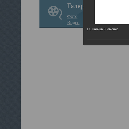
Галерея
Фото
Видео
17. Палица Знамение.