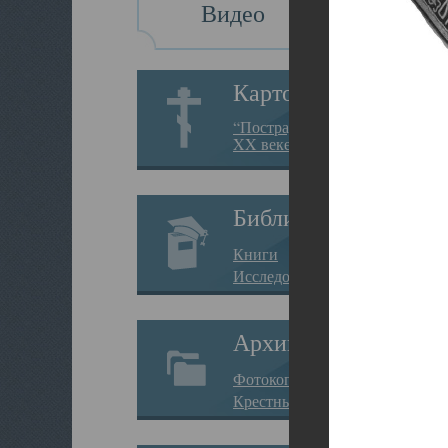
Видео
Картотека
“Пострадавшие за веру в
XX веке на Севере”
Библиотека
Книги
Исследования
Архив
Фотокопии дел
Крестные ходы