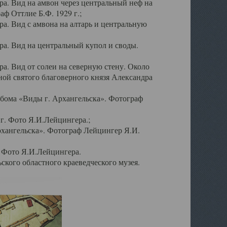
а. Вид на амвон через центральный неф на
аф Оттлие Б.Ф. 1929 г.;
. Вид с амвона на алтарь и центральную
а. Вид на центральный купол и своды.
. Вид от солеи на северную стену. Около
ой святого благоверного князя Александра
бома «Виды г. Архангельска». Фотограф
г. Фото Я.И.Лейцингера.;
рхангельска». Фотограф Лейцингер Я.И.
. Фото Я.И.Лейцингера.
кого областного краеведческого музея.