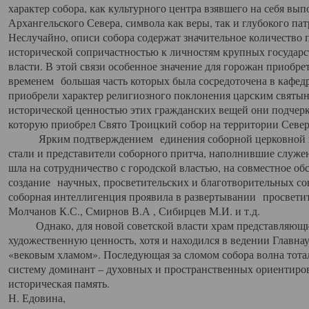
характер собора, как культурного центра взявшего на себя вы
Архангельского Севера, символа как веры, так и глубокого па
Неслучайно, описи собора содержат значительное количество п
исторической сопричастностью к личностям крупных государс
власти. В этой связи особенное значение для горожан приобре
временем большая часть которых была сосредоточена в кафедр
приобрели характер религиозного поклонения царским святыня
исторической ценностью этих гражданских вещей они подчер
которую приобрел Свято Троицкий собор на территории Север
Ярким подтверждением единения соборной церковной ис
стали и представители соборного притча, наполнившие служ
шла на сотрудничество с городской властью, на совместное о
создание научных, просветительских и благотворительных со
соборная интеллигенция проявила в развертывании просветит
Молчанов К.С., Смирнов В.А , Сибирцев М.И. и т.д.
Однако, для новой советской власти храм представляющи
художественную ценность, хотя и находился в ведении Главн
«вековым хламом». Последующая за сломом собора волна тотал
систему доминант – духовных и пространственных ориентиров,
историческая память.
Н. Едовина,