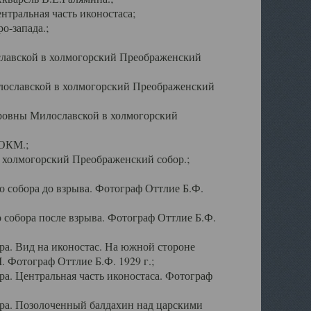
тральная часть иконостаса;
о-запада.;
славской в холмогорский Преображенский
лославской в холмогорский Преображенский
оровны Милославской в холмогорский
АОКМ.;
в холмогорский Преображенский собор.;
 собора до взрыва. Фотограф Оттлие Б.Ф.
 собора после взрыва. Фотограф Оттлие Б.Ф.
а. Вид на иконостас. На южной стороне
. Фотограф Оттлие Б.Ф. 1929 г.;
а. Центральная часть иконостаса. Фотограф
ра. Позолоченный балдахин над царскими