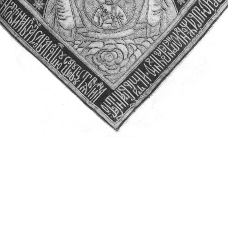
Свято-Троицкий собор
Свято-Троицкий собор Архангельска
23.12.2015
Сегодня мы можем говорить, что Архангельск в большей мере,
пострадал от целенаправленных систематических разрушений,
выдающихся памятников архитектуры. Больше всего по старом
вызванная борьбой с религией, набравшая особую силу в конце
разрушение православного центра архангельской губернии - а
собора Архангельска.
Возникнув в начале XVIII века в центре Архангельск
двухэтажный Троицкий собор, сразу превратился в зрительну
XVIII веке по масштабам ему не было равных на Севере. Впл
оставался самым высоким и значительным из городских строе
второе место, после гостиных дворов, в градостроительной ка
Один из самых больших и светлых соборов России воплотил в
портового города с отраженными в ней архитектурными тече
архангелогородской школы церковного зодчества.
Масштабность, благолепие и богатство собора, вполне оправды