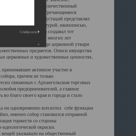
города. Обширный и величественный
ственными нигде не встречающимися
 символических инкрустаций представлял
 с живописью, скульптурой, иконописью,
ьер Троицкого храма создавал тот
Слайд-шоу:
обора, на протяжении многих лет
ице, библиотеке, среди церковной утвари
удожественных предметов. Описи имущества
ьных церковных и художественных ценностях,
, принимавшее активное участие в
собора, причем не только
 тесно связанных с Архангельском торговых
толюбия предпринимателей, а главное
во благо своего края и города и стало
 он одновременно воплотил себе функции
айно, именно собор становился отправной
тация торжеств со стороны
-идеологической окраски.
вещей указывало на общественный