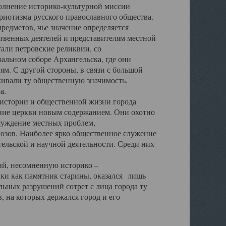
полнение историко-культурной миссии
триотизма русского православного общества.
редметов, чье значение определяется
твенных деятелей и представителям местной
тали петровские реликвии, со
альном соборе Архангельска, где они
м. С другой стороны, в связи с большой
кивали ту общественную значимость,
а.
тории и общественной жизни города
ение церкви новым содержанием. Они охотно
бсуждение местных проблем,
юзов. Наиболее ярко общественное служение
ельской и научной деятельности. Среди них
й, несомненную историко –
ауки как памятник старины, оказался лишь
ьных разрушений сотрет с лица города ту
 на которых держался город и его