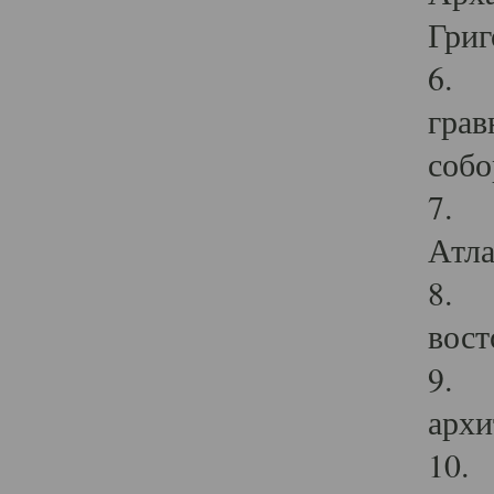
Григ
6. П
грав
собо
7. Г
Атла
8. С
вост
9. С
архи
10. 