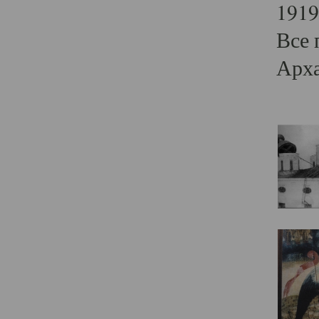
1919
Все 
Арха