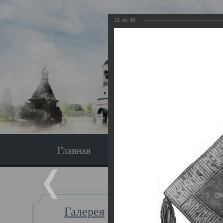
21
из
45
Главная
Экскурсия
Главная
Галерея