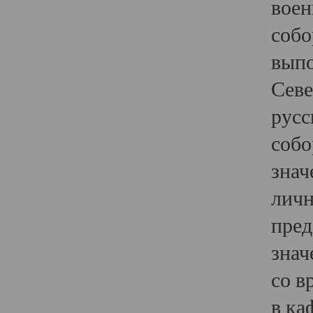
воен
собо
выпо
Севе
русс
собо
знач
личн
пред
знач
со в
в ка