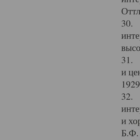
Оттл
30. 
инте
высо
31. 
и це
1929 
32. 
инте
и хо
Б.Ф. 