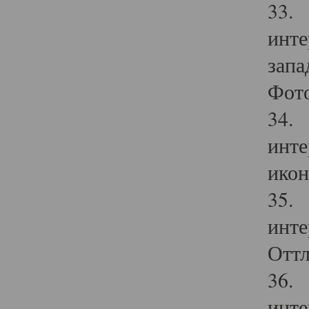
33. 
инте
запа
Фото
34. 
инте
икон
35. 
инте
Оттл
36. 
инте