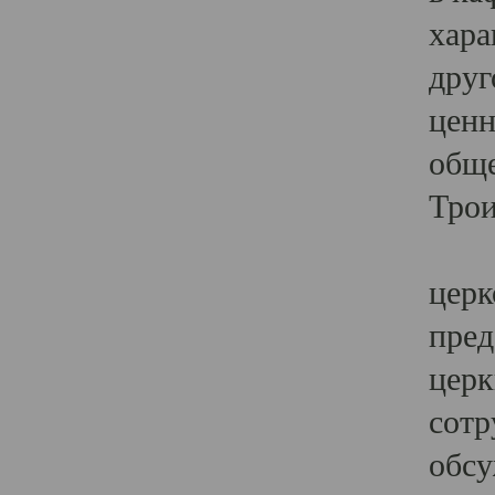
хара
друг
ценн
обще
Трои
Ярк
церк
пред
церк
сотр
обсу