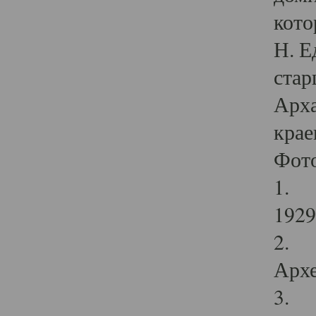
кото
Н. Е
стар
Арха
крае
Фот
1. С
1929 
2. Р
Архе
3. Ф