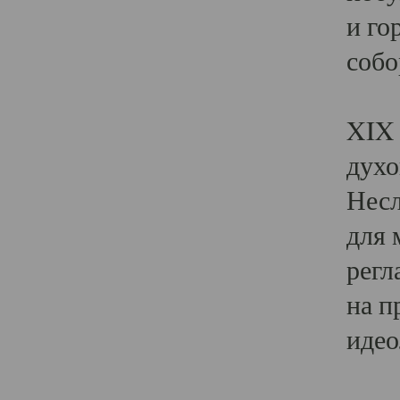
и го
собо
Явл
XIX 
духо
Несл
для 
регл
на п
идео
Поя