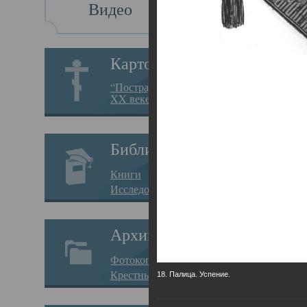
Видео
Св
Картотека
Свя
“Пострадавшие за веру в
XX веке на Севере”
23.12.
Сего
Библиотека
мере
Книги
целе
Исследования
резу
Архив
памя
Фотокопии дел
Арха
Крестные ходы
18. Палица. Успение.
борь