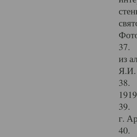
стен
свят
Фото
37. 
из а
Я.И. 
38. 
1919
39. 
г. А
40. 