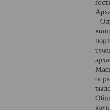
гост
Арха
Один
вопл
порт
тече
арха
Масш
опра
выде
Обши
коло