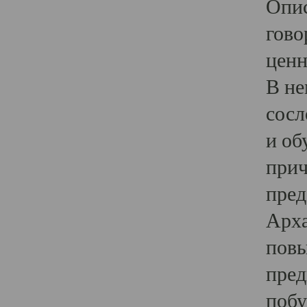
Опис
гово
ценн
В не
сосл
и об
прич
пред
Арха
повы
пред
побу