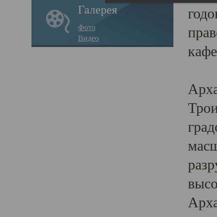
Галерея
годо
Фото
прав
Видео
кафе
Воз
Арха
Трои
град
масш
разр
высо
Арха