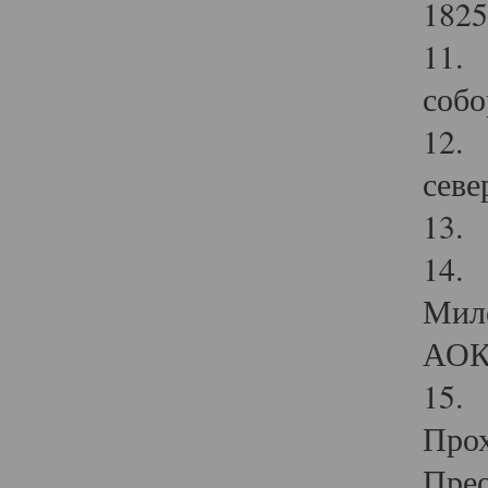
1825
11.
собо
12. 
севе
13.
14. 
Мило
АОК
15. 
Прох
Прео