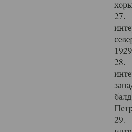
хоры
27. 
инте
севе
1929 
28. 
инте
запа
балд
Петр
29. 
инте