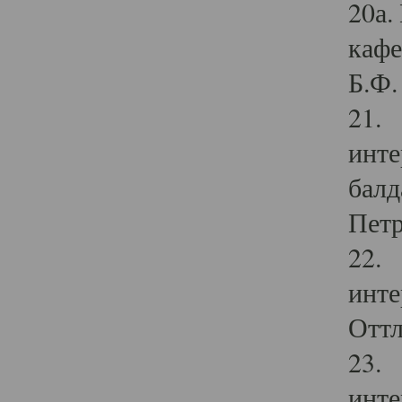
20а.
кафе
Б.Ф. 
21. 
инте
балд
Петр
22. 
инте
Оттл
23. 
инте