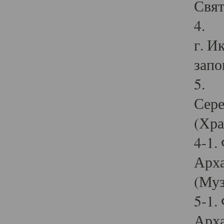
Свят
4. И
г. И
запо
5. И
Сере
(Хра
4-1.
Арха
(Муз
5-1.
Арха