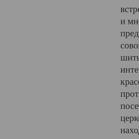
встр
и мн
пред
сово
шить
инте
крас
прот
посе
церк
нахо