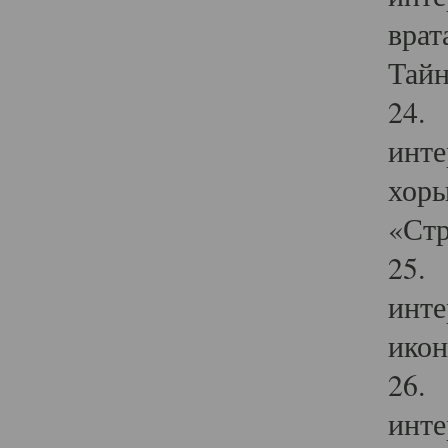
врат
Тайн
24. 
инте
хоры
«Стр
25. 
инте
икон
26. 
инте