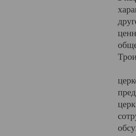
хара
друг
ценн
обще
Трои
Ярк
церк
пред
церк
сотр
обсу