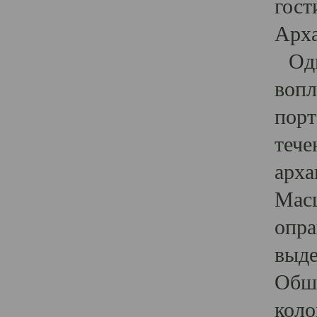
гост
Арха
Один
вопл
порт
тече
арха
Масш
опра
выде
Обши
коло