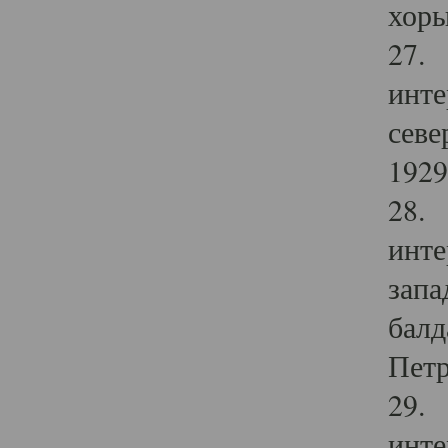
хоры
27. 
инте
севе
1929 
28. 
инте
запа
балд
Петр
29. 
инте