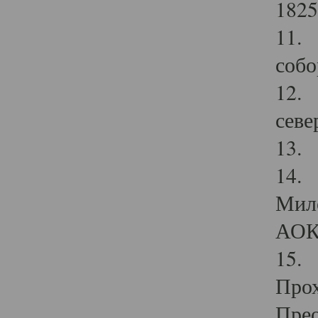
1825
11.
собо
12. 
севе
13.
14. 
Мило
АОК
15. 
Прох
Прео