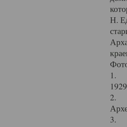
кото
Н. Е
стар
Арха
крае
Фот
1. С
1929 
2. Р
Архе
3. Ф