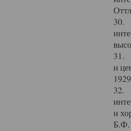
Оттл
30. 
инте
высо
31. 
и це
1929 
32. 
инте
и хо
Б.Ф. 