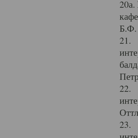
20а.
кафе
Б.Ф. 
21. 
инте
балд
Петр
22. 
инте
Оттл
23. 
инте