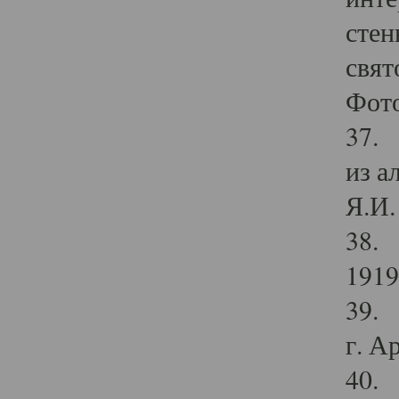
стен
свят
Фото
37. 
из а
Я.И. 
38. 
1919
39. 
г. А
40. 