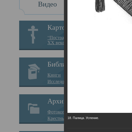
Видео
Св
Картотека
Свя
“Пострадавшие за веру в
XX веке на Севере”
23.12.
Сего
Библиотека
мере
Книги
целе
Исследования
резу
Архив
памя
Фотокопии дел
Арха
Крестные ходы
18. Палица. Успение.
борь