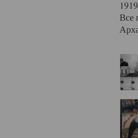
1919
Все 
Арха