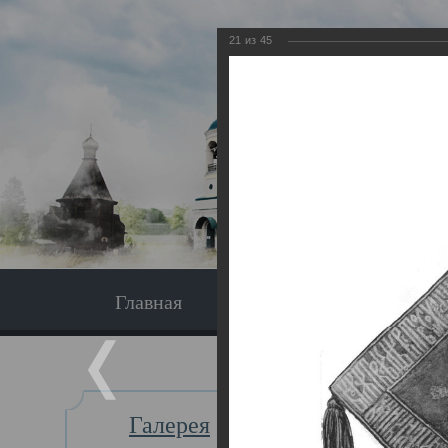
21
из
45
Главная
Экскурсия
Главная
Галерея