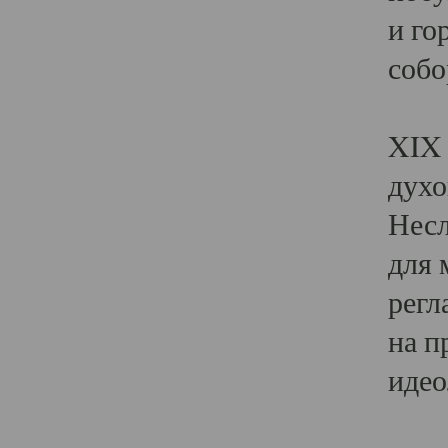
и го
собо
Явл
XIX 
духо
Несл
для 
регл
на п
идео
Поя