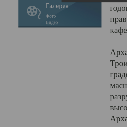
Галерея
годо
Фото
прав
Видео
кафе
Воз
Арха
Трои
град
масш
разр
высо
Арха