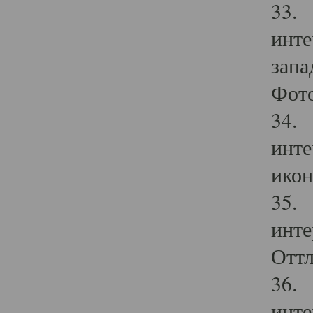
33. 
инте
запа
Фото
34. 
инте
икон
35. 
инте
Оттл
36. 
инте