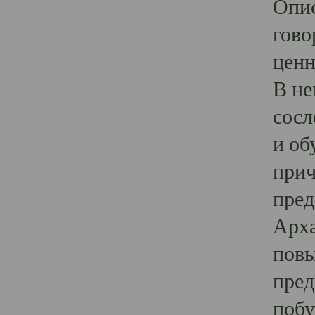
Опис
гово
ценн
В не
сосл
и об
прич
пред
Арха
повы
пред
побу