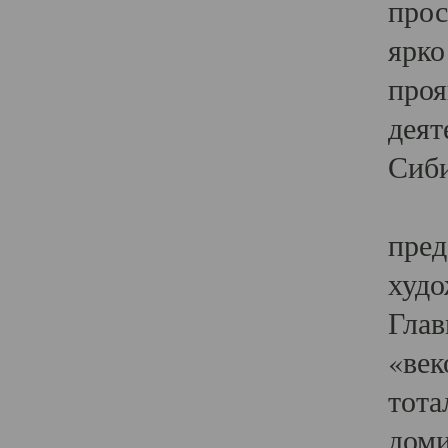
прос
ярко
проя
деят
Сиби
Одн
пред
худо
Глав
«век
тота
доми