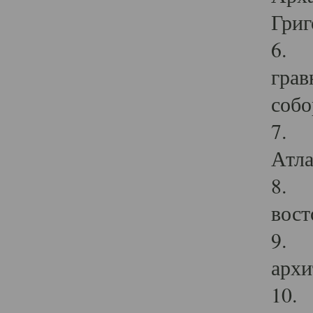
Григ
6. П
грав
собо
7. Г
Атла
8. С
вост
9. С
архи
10. 