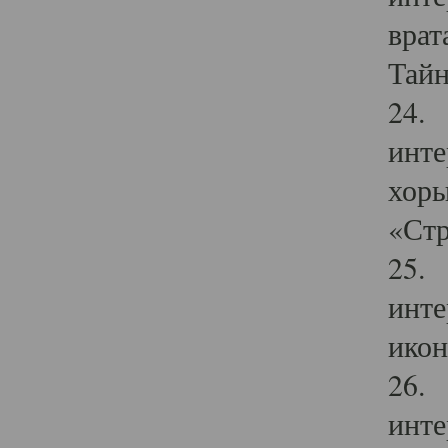
врат
Тайн
24. 
инте
хоры
«Стр
25. 
инте
икон
26. 
инте