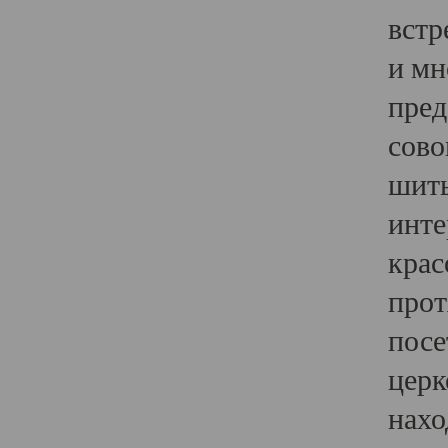
встр
и мн
пред
сово
шить
инте
крас
прот
посе
церк
нахо