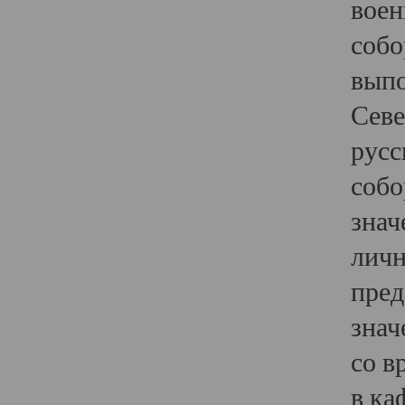
воен
собо
выпо
Севе
русс
собо
знач
личн
пред
знач
со в
в ка