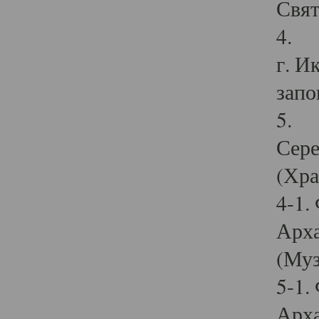
Свят
4. И
г. И
запо
5. И
Сере
(Хра
4-1.
Арха
(Муз
5-1.
Арха