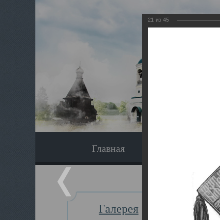
21
из
45
Главная
Экскурсия
Галерея