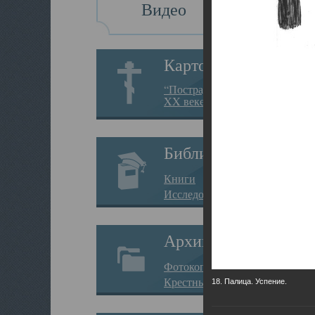
Видео
Картотека
“Пострадавшие за веру в
XX веке на Севере”
Библиотека
Книги
Исследования
Архив
Фотокопии дел
Крестные ходы
18. Палица. Успение.