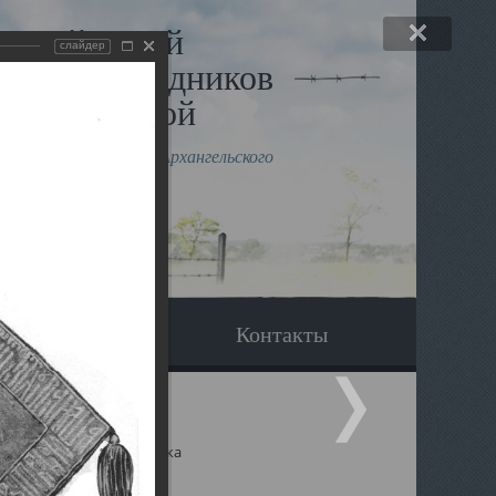
льный музей
слайдер
в и исповедников
рхангельской
влению митрополита Архангельского
горского Даниила
Вопрос-ответ
Контакты
ицкий собор Архангельска