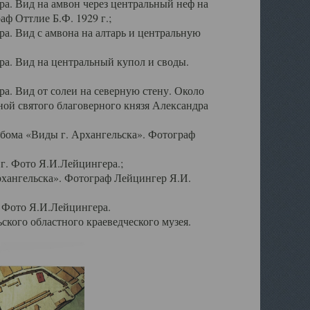
а. Вид на амвон через центральный неф на
аф Оттлие Б.Ф. 1929 г.;
. Вид с амвона на алтарь и центральную
а. Вид на центральный купол и своды.
. Вид от солеи на северную стену. Около
ой святого благоверного князя Александра
бома «Виды г. Архангельска». Фотограф
г. Фото Я.И.Лейцингера.;
рхангельска». Фотограф Лейцингер Я.И.
. Фото Я.И.Лейцингера.
кого областного краеведческого музея.