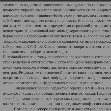
заслуженно выделяя из многочисленных культовых построек 
иконостас украшенный колоннами ионического стиля, с един
царскими вратами, изящным фронтоном и множеством резных,
собой поистине художественную ценность. В совокупности же
шитьем, многочисленными предметами церковной утвари интер
неповторимый красочный ансамбль декоративного убранства с
поражающий воображение своих посетителей. В соборной ризн
Троицкого кафедрального храма находилось не мало высокох
собора конца XVIII - XIX вв. позволяют говорить о значител
скопившемся в соборе за долгие годы.
В немалой степени этому способствовало купеческое сословие
строительстве и обустройстве Свято-Троицкого кафедрального 
архангелогородского общества, но и представителей других –
центров. Результатом повышенной религиозности купцов, чес
искренних и бескорыстных побуждений купечества действовать 
особое «благолепие» кафедрального собора Архангельска.
Являвшийся особой гордостью горожан XVIII - XIX века
духовного, культурно и общественного центра города. Неслуч
точкой для многочисленных городских праздников, а регламен
власти сказывалась на придании праздникам конфессионально
Появление в соборе гражданских и даже сугубо военных 