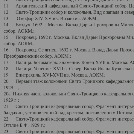
11. Архангельский кафедральный Свято-Троицкий собор. Цен
12. Свято-Троицкий собор и колокольня. Вид с запада и север
13. Омофор XIV-XV вв. Византия. АОКМ.;
14. Воздух. 1692 г. Москва. Вклад Дарьи Прохоровны Мило
собор. АОКМ.;
15. Покровец. 1692 г. Москва. Вклад Дарьи Прохоровны Ми
собор. АОКМ.;
16. Покровец. Се ягнец. 1692 г. Москва. Вклад Дарьи Прох
Преображенский собор. АОКМ.;
17. Палица. Богоматерь. Знамение. Конец XVII в. Москва. 
18. Палица. Успение. XVII в. Север. Вклад Ивана Кузвлева 
19. Епитрахиль. XVI-XVII вв. Москва. АОКМ;
20. Первый этаж колокольни Свято-Троицкого кафедрального
1929 г.;
20а. Нижняя часть колокольни Свято-Троицкого кафедрального
1929 г.;
21. Свято-Троицкий кафедральный собор. Фрагмент интерьер
балдахин, установленный над крестом, поставленным Петром I
22. Свято-Троицкий кафедральный собор. Фрагмент интерьер
Оттлие Б.Ф. 1929 г.;
23. Свято-Троицкий кафедральный собор. Фрагмент интерье