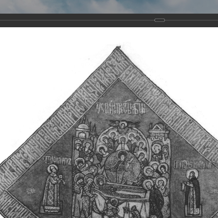
Виртуа
Новомученико
Земли А
Сайт создан по благосло
и Холмо
Наследники
Галерея
Главная
Галерея
Храмы-мученики Архангельска
Свято-Тро