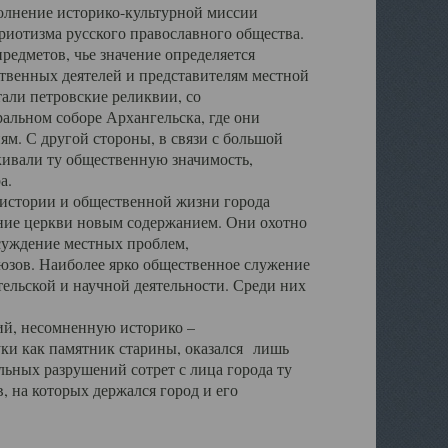
полнение историко-культурной миссии
триотизма русского православного общества.
редметов, чье значение определяется
твенных деятелей и представителям местной
тали петровские реликвии, со
альном соборе Архангельска, где они
м. С другой стороны, в связи с большой
кивали ту общественную значимость,
а.
тории и общественной жизни города
ение церкви новым содержанием. Они охотно
бсуждение местных проблем,
юзов. Наиболее ярко общественное служение
ельской и научной деятельности. Среди них
й, несомненную историко –
ауки как памятник старины, оказался лишь
ьных разрушений сотрет с лица города ту
 на которых держался город и его