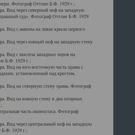
ери. Фотограф Оттлие Б.Ф. 1929 г.;
а. Вид через северный неф на западную
трашный суд». Фотограф Оттлие Б.Ф. 1929
. Вид с амвона на левое крыло первого
а. Вид через южный неф на западную стену
а. Вид с высоты западных хоров на
 Б.Ф. 1929 г.;
а. Вид на юго-восточную часть храма с
дахин, установленный над крестом,
а. Вид на северную стену храма. Фотограф
ра. Вид на южную стену и два опорных
;
тральная часть иконостаса. Фотограф
а. Вид через центральный неф на западную
Б.Ф. 1929 г.;