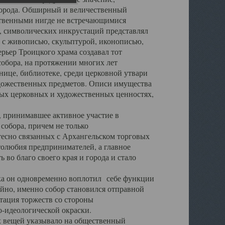
города. Обширный и величественный
ственными нигде не встречающимися
 символических инкрустаций представлял
 с живописью, скульптурой, иконописью,
ьер Троицкого храма создавал тот
обора, на протяжении многих лет
ице, библиотеке, среди церковной утвари
удожественных предметов. Описи имущества
ьных церковных и художественных ценностях,
, принимавшее активное участие в
собора, причем не только
 тесно связанных с Архангельском торговых
толюбия предпринимателей, а главное
во благо своего края и города и стало
 он одновременно воплотил себе функции
айно, именно собор становился отправной
тация торжеств со стороны
-идеологической окраски.
вещей указывало на общественный