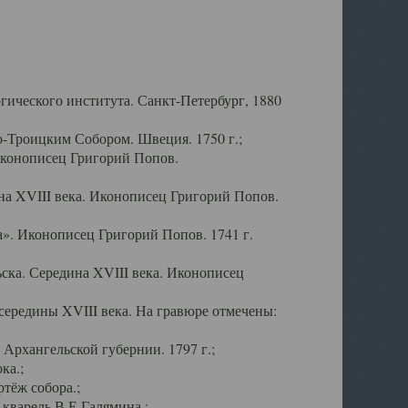
ического института. Санкт-Петербург, 1880
-Троицким Собором. Швеция. 1750 г.;
Иконописец Григорий Попов.
а XVIII века. Иконописец Григорий Попов.
». Иконописец Григорий Попов. 1741 г.
ска. Середина XVIII века. Иконописец
ередины XVIII века. На гравюре отмечены:
Архангельской губернии. 1797 г.;
ка.;
тёж собора.;
кварель В.Е.Галямина.;