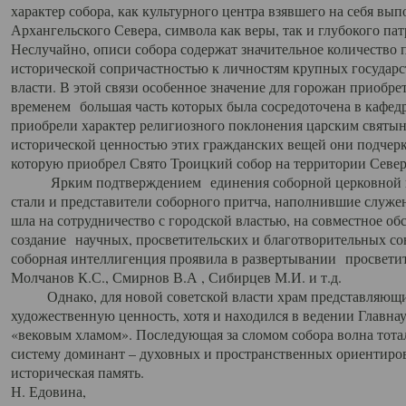
характер собора, как культурного центра взявшего на себя вы
Архангельского Севера, символа как веры, так и глубокого па
Неслучайно, описи собора содержат значительное количество п
исторической сопричастностью к личностям крупных государс
власти. В этой связи особенное значение для горожан приобре
временем большая часть которых была сосредоточена в кафедр
приобрели характер религиозного поклонения царским святыня
исторической ценностью этих гражданских вещей они подчер
которую приобрел Свято Троицкий собор на территории Север
Ярким подтверждением единения соборной церковной ис
стали и представители соборного притча, наполнившие служ
шла на сотрудничество с городской властью, на совместное о
создание научных, просветительских и благотворительных со
соборная интеллигенция проявила в развертывании просветит
Молчанов К.С., Смирнов В.А , Сибирцев М.И. и т.д.
Однако, для новой советской власти храм представляющи
художественную ценность, хотя и находился в ведении Главн
«вековым хламом». Последующая за сломом собора волна тотал
систему доминант – духовных и пространственных ориентиров,
историческая память.
Н. Едовина,