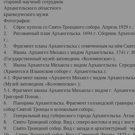
старший научный сотрудник
Архангельского областного
краеведческого музея.
Фотографии:
1. Сброс купола со Свято-Троицкого собора. Апрель 1929 г.;
2. Рисованный план Архангельска. 1694 г. Сборник Археолог
г.;
3. Фрагмент плана Архангельска с отмеченным на нём Свято
4. Икона. Архангел Михаил с видом Архангельска. 1741 г. 
(Государственный музей-заповедник «Коломенское»);
5. Икона Архангела Михаила с видом Архангельска. Середин
(Хранится в Ильинском соборе г. Архангельска.);
4-1. Фрагмент иконы «Архангел Михаил с видом Архангельска
(Музей-заповедник «Коломенское».);
5-1. Фрагмент иконы Архангела Михаила с видом г. Архангель
Григорий Попов.;
6. Панорама Архангельска. Фрагмент голландской гравюры с
собор Святой Троицы и колокольня собора.;
7. Генеральный вид губернского города Архангельска. Атлас 
8. Свято-Троицкий собор. Вид с северо-востока и вид с восто
9. Свято-Троицкий собор. Вид с запада и архитектурный чер
10. Свято-Троицкий собор. Вид с Северной Двины. 1825 г. А