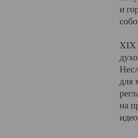
и го
собо
Явл
XIX 
духо
Несл
для 
регл
на п
идео
Поя