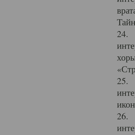
врат
Тайн
24. 
инте
хоры
«Стр
25. 
инте
икон
26. 
инте