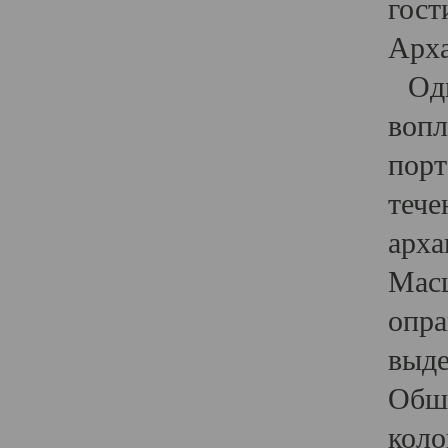
гост
Арха
Один
вопл
порт
тече
арха
Масш
опра
выде
Обши
коло