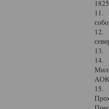
1825
11.
собо
12. 
севе
13.
14. 
Мило
АОК
15. 
Прох
Прео