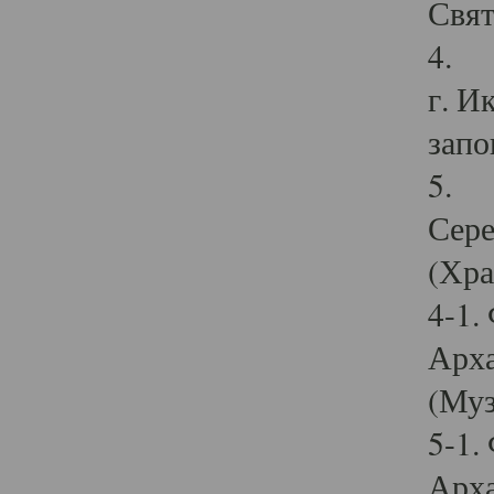
Свят
4. И
г. И
запо
5. И
Сере
(Хра
4-1.
Арха
(Муз
5-1.
Арха