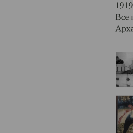
1919
Все 
Арха