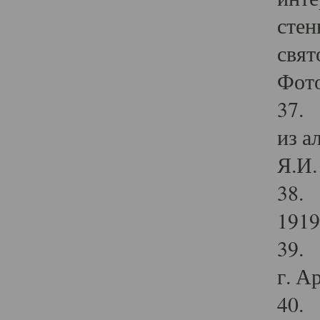
стен
свят
Фото
37. 
из а
Я.И. 
38. 
1919
39. 
г. А
40. 