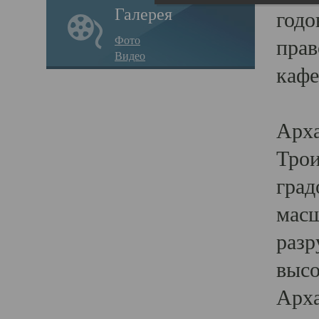
Галерея
годо
Фото
прав
Видео
кафе
Воз
Арха
Трои
град
масш
разр
высо
Арха