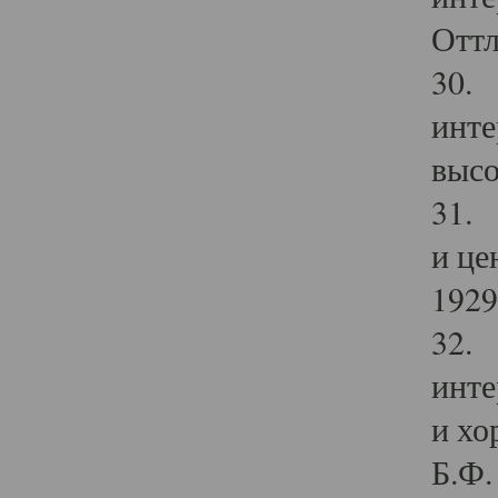
Оттл
30. 
инте
высо
31. 
и це
1929 
32. 
инте
и хо
Б.Ф. 