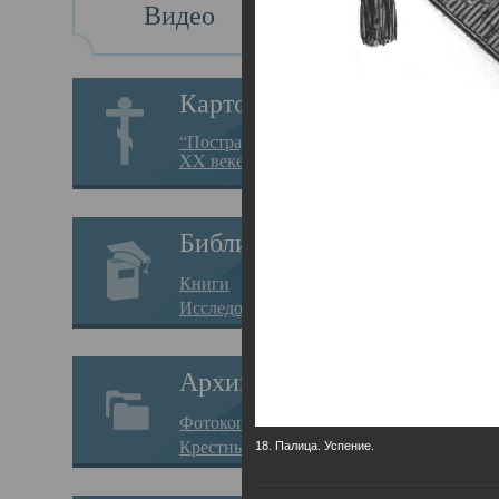
Видео
Св
Картотека
Свя
“Пострадавшие за веру в
XX веке на Севере”
23.12.
Сего
Библиотека
мере
Книги
целе
Исследования
резу
Архив
памя
Фотокопии дел
Арха
Крестные ходы
18. Палица. Успение.
борь