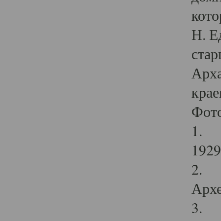
кото
Н. Е
стар
Арха
крае
Фот
1. С
1929 
2. Р
Архе
3. Ф