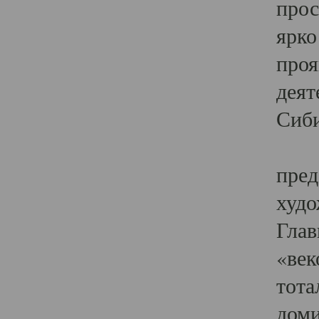
прос
ярко
проя
деят
Сиби
Одн
пред
худо
Глав
«век
тота
доми