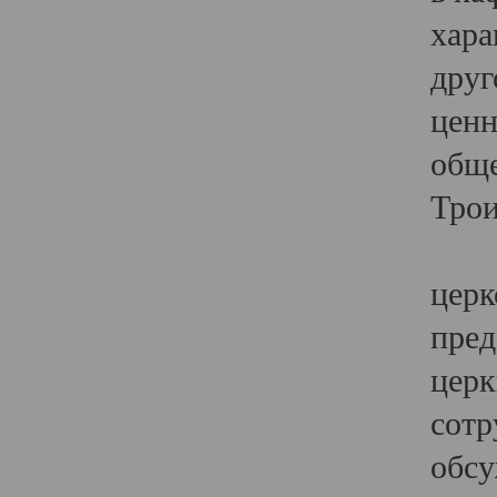
хара
друг
ценн
обще
Трои
Ярк
церк
пред
церк
сотр
обсу