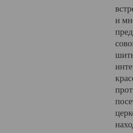
встр
и мн
пред
сово
шить
инте
крас
прот
посе
церк
нахо