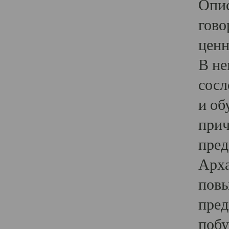
Опис
гово
ценн
В не
сосл
и об
прич
пред
Арха
повы
пред
побу