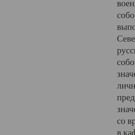
воен
собо
выпо
Севе
русс
собо
знач
личн
пред
знач
со в
в ка