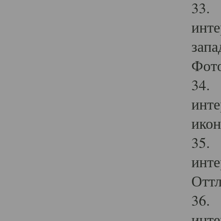
33. 
инте
запа
Фото
34. 
инте
икон
35. 
инте
Оттл
36. 
инте