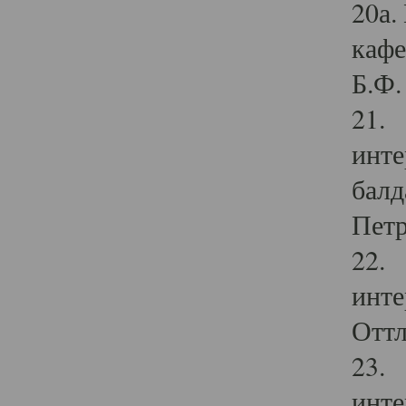
20а.
кафе
Б.Ф. 
21. 
инте
балд
Петр
22. 
инте
Оттл
23. 
инте