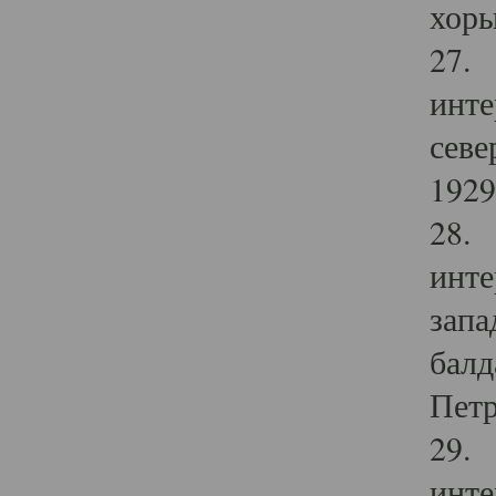
хоры
27. 
инте
севе
1929 
28. 
инте
запа
балд
Петр
29. 
инте