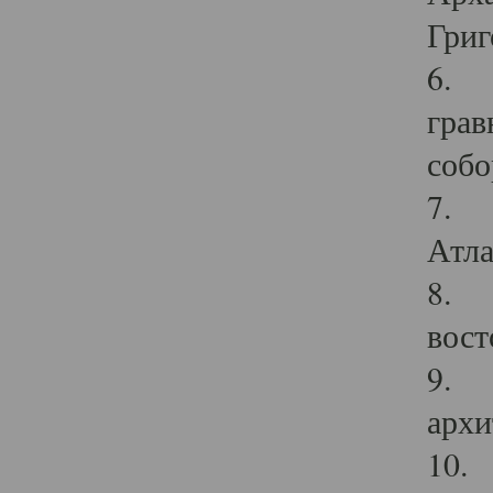
Григ
6. П
грав
собо
7. Г
Атла
8. С
вост
9. С
архи
10. 