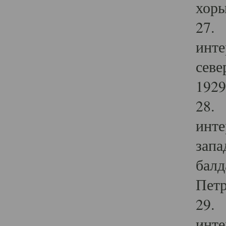
хоры
27. 
инте
севе
1929 
28. 
инте
запа
балд
Петр
29. 
инте