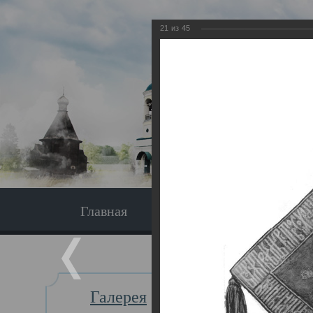
21
из
45
Главная
Экскурсия
Главная
Галерея