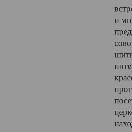
встр
и мн
пред
сово
шить
инте
крас
прот
посе
церк
нахо