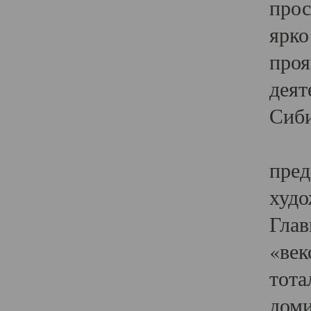
прос
ярко
проя
деят
Сиби
Одн
пред
худо
Глав
«век
тота
доми