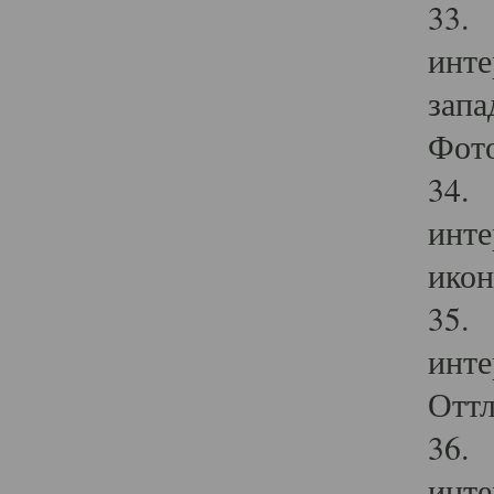
33. 
инте
запа
Фото
34. 
инте
икон
35. 
инте
Оттл
36. 
инте