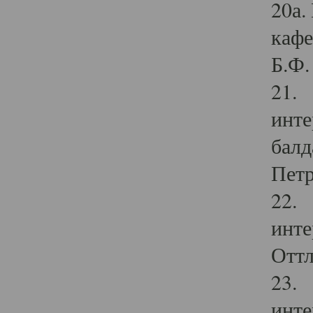
20а.
кафе
Б.Ф. 
21. 
инте
балд
Петр
22. 
инте
Оттл
23. 
инте