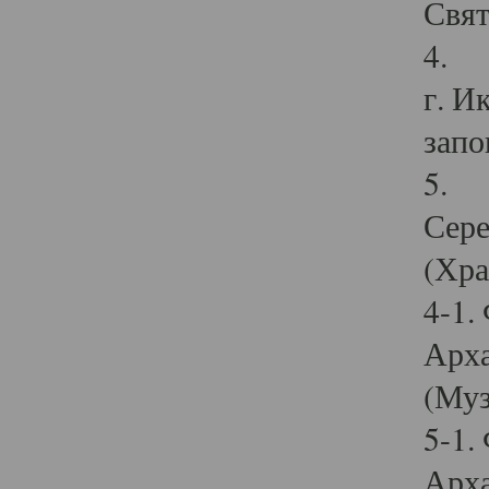
Свят
4. И
г. И
запо
5. И
Сере
(Хра
4-1.
Арха
(Муз
5-1.
Арха