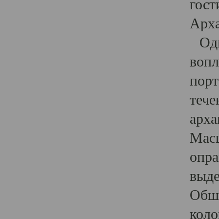
гост
Арха
Один
вопл
порт
тече
арха
Масш
опра
выде
Обши
коло