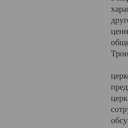
хара
друг
ценн
обще
Трои
Ярк
церк
пред
церк
сотр
обсу