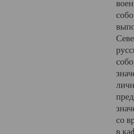
воен
собо
выпо
Севе
русс
собо
знач
личн
пред
знач
со в
в ка