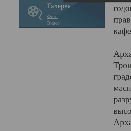
Галерея
годо
Фото
прав
Видео
кафе
Воз
Арха
Трои
град
масш
разр
высо
Арха