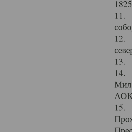
1825
11.
собо
12. 
севе
13.
14. 
Мило
АОК
15. 
Прох
Прео