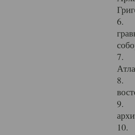
Григ
6. П
грав
собо
7. Г
Атла
8. С
вост
9. С
архи
10. 