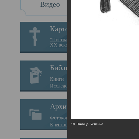
Видео
Св
Картотека
Свя
“Пострадавшие за веру в
XX веке на Севере”
23.12.
Сего
Библиотека
мере
Книги
целе
Исследования
резу
Архив
памя
Фотокопии дел
Арха
Крестные ходы
18. Палица. Успение.
борь