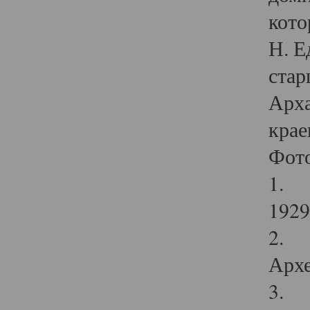
кото
Н. Е
стар
Арха
крае
Фот
1. С
1929 
2. Р
Архе
3. Ф