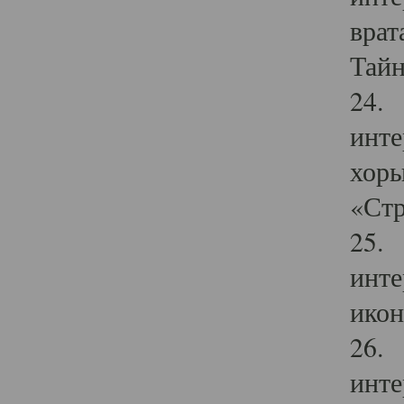
врат
Тайн
24. 
инте
хоры
«Стр
25. 
инте
икон
26. 
инте