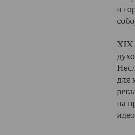
и го
собо
Явл
XIX 
духо
Несл
для 
регл
на п
идео
Поя