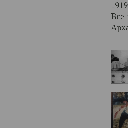
1919
Все 
Арха