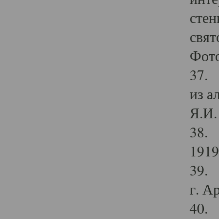
стен
свят
Фото
37. 
из а
Я.И. 
38. 
1919
39. 
г. А
40. 