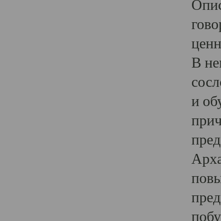
Опис
гово
ценн
В не
сосл
и об
прич
пред
Арха
повы
пред
побу