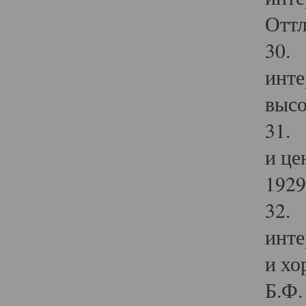
Оттл
30. 
инте
высо
31. 
и це
1929 
32. 
инте
и хо
Б.Ф. 