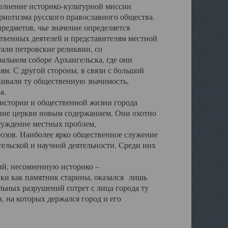
полнение историко-культурной миссии
триотизма русского православного общества.
редметов, чье значение определяется
твенных деятелей и представителям местной
тали петровские реликвии, со
альном соборе Архангельска, где они
м. С другой стороны, в связи с большой
кивали ту общественную значимость,
а.
тории и общественной жизни города
ение церкви новым содержанием. Они охотно
бсуждение местных проблем,
юзов. Наиболее ярко общественное служение
ельской и научной деятельности. Среди них
й, несомненную историко –
ауки как памятник старины, оказался лишь
ьных разрушений сотрет с лица города ту
 на которых держался город и его