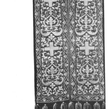
Свято-Троицкий собор
Свято-Троицкий собор Архангельска
23.12.2015
Сегодня мы можем говорить, что Архангельск в большей мере,
пострадал от целенаправленных систематических разрушений,
выдающихся памятников архитектуры. Больше всего по старом
вызванная борьбой с религией, набравшая особую силу в конце
разрушение православного центра архангельской губернии - а
собора Архангельска.
Возникнув в начале XVIII века в центре Архангельск
двухэтажный Троицкий собор, сразу превратился в зрительну
XVIII веке по масштабам ему не было равных на Севере. Впл
оставался самым высоким и значительным из городских строе
второе место, после гостиных дворов, в градостроительной ка
Один из самых больших и светлых соборов России воплотил в
портового города с отраженными в ней архитектурными тече
архангелогородской школы церковного зодчества.
Масштабность, благолепие и богатство собора, вполне оправды