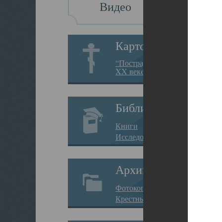
Видео
Картотека
“Пострадавшие за веру в
XX веке на Севере”
Библиотека
Книги
Исследования
Архив
Фотокопии дел
Крестные ходы