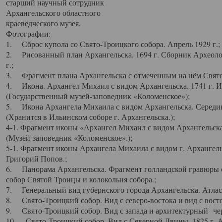
старший научный сотрудник
Архангельского областного
краеведческого музея.
Фотографии:
1. Сброс купола со Свято-Троицкого собора. Апрель 1929 г.;
2. Рисованный план Архангельска. 1694 г. Сборник Археолог
г.;
3. Фрагмент плана Архангельска с отмеченным на нём Свято
4. Икона. Архангел Михаил с видом Архангельска. 1741 г. 
(Государственный музей-заповедник «Коломенское»);
5. Икона Архангела Михаила с видом Архангельска. Середин
(Хранится в Ильинском соборе г. Архангельска.);
4-1. Фрагмент иконы «Архангел Михаил с видом Архангельска
(Музей-заповедник «Коломенское».);
5-1. Фрагмент иконы Архангела Михаила с видом г. Архангель
Григорий Попов.;
6. Панорама Архангельска. Фрагмент голландской гравюры с
собор Святой Троицы и колокольня собора.;
7. Генеральный вид губернского города Архангельска. Атлас 
8. Свято-Троицкий собор. Вид с северо-востока и вид с восто
9. Свято-Троицкий собор. Вид с запада и архитектурный чер
10. Свято-Троицкий собор. Вид с Северной Двины. 1825 г. А