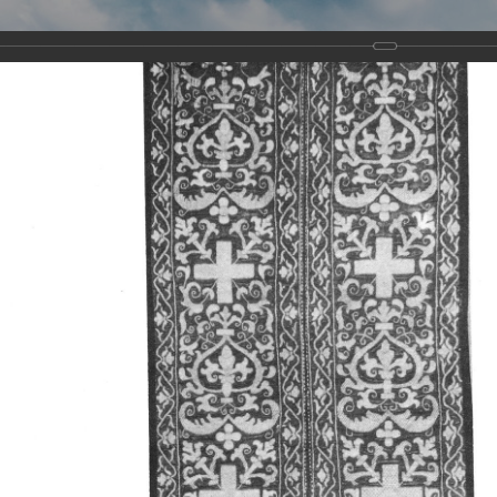
Виртуа
Новомученико
Земли А
Сайт создан по благосло
и Холмо
Наследники
Галерея
Главная
Галерея
Храмы-мученики Архангельска
Свято-Тро