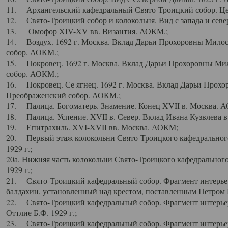
11. Архангельский кафедральный Свято-Троицкий собор. Цен
12. Свято-Троицкий собор и колокольня. Вид с запада и север
13. Омофор XIV-XV вв. Византия. АОКМ.;
14. Воздух. 1692 г. Москва. Вклад Дарьи Прохоровны Мило
собор. АОКМ.;
15. Покровец. 1692 г. Москва. Вклад Дарьи Прохоровны Ми
собор. АОКМ.;
16. Покровец. Се ягнец. 1692 г. Москва. Вклад Дарьи Прох
Преображенский собор. АОКМ.;
17. Палица. Богоматерь. Знамение. Конец XVII в. Москва. 
18. Палица. Успение. XVII в. Север. Вклад Ивана Кузвлева 
19. Епитрахиль. XVI-XVII вв. Москва. АОКМ;
20. Первый этаж колокольни Свято-Троицкого кафедрального
1929 г.;
20а. Нижняя часть колокольни Свято-Троицкого кафедрального
1929 г.;
21. Свято-Троицкий кафедральный собор. Фрагмент интерьер
балдахин, установленный над крестом, поставленным Петром I
22. Свято-Троицкий кафедральный собор. Фрагмент интерьер
Оттлие Б.Ф. 1929 г.;
23. Свято-Троицкий кафедральный собор. Фрагмент интерье