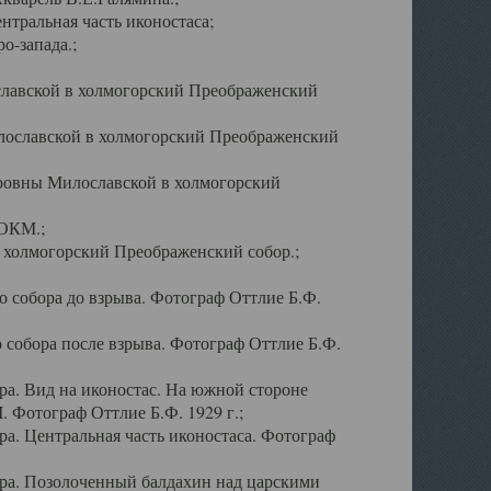
тральная часть иконостаса;
о-запада.;
славской в холмогорский Преображенский
лославской в холмогорский Преображенский
оровны Милославской в холмогорский
АОКМ.;
в холмогорский Преображенский собор.;
 собора до взрыва. Фотограф Оттлие Б.Ф.
 собора после взрыва. Фотограф Оттлие Б.Ф.
а. Вид на иконостас. На южной стороне
. Фотограф Оттлие Б.Ф. 1929 г.;
а. Центральная часть иконостаса. Фотограф
ра. Позолоченный балдахин над царскими