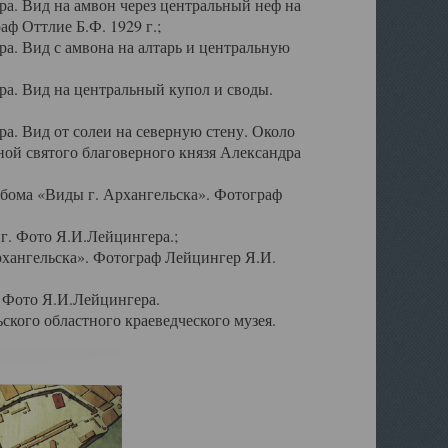
а. Вид на амвон через центральный неф на
аф Оттлие Б.Ф. 1929 г.;
. Вид с амвона на алтарь и центральную
а. Вид на центральный купол и своды.
. Вид от солеи на северную стену. Около
ой святого благоверного князя Александра
бома «Виды г. Архангельска». Фотограф
г. Фото Я.И.Лейцингера.;
рхангельска». Фотограф Лейцингер Я.И.
. Фото Я.И.Лейцингера.
кого областного краеведческого музея.