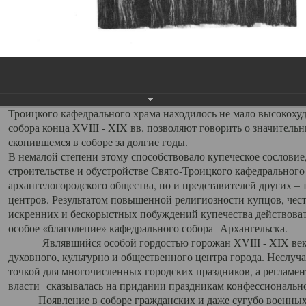
заслуженно выделяя из многочисленных культовых построек 
иконостас украшенный колоннами ионического стиля, с един
царскими вратами, изящным фронтоном и множеством резных,
собой поистине художественную ценность. В совокупности же
шитьем, многочисленными предметами церковной утвари интер
неповторимый красочный ансамбль декоративного убранства с
поражающий воображение своих посетителей. В соборной ризн
Троицкого кафедрального храма находилось не мало высокох
собора конца XVIII - XIX вв. позволяют говорить о значител
скопившемся в соборе за долгие годы.
В немалой степени этому способствовало купеческое сословие
строительстве и обустройстве Свято-Троицкого кафедрального 
архангелогородского общества, но и представителей других –
центров. Результатом повышенной религиозности купцов, чес
искренних и бескорыстных побуждений купечества действовать 
особое «благолепие» кафедрального собора Архангельска.
Являвшийся особой гордостью горожан XVIII - XIX века
духовного, культурно и общественного центра города. Неслуч
точкой для многочисленных городских праздников, а регламен
власти сказывалась на придании праздникам конфессионально
Появление в соборе гражданских и даже сугубо военных 