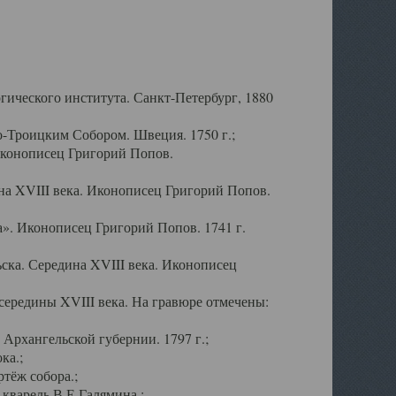
ического института. Санкт-Петербург, 1880
-Троицким Собором. Швеция. 1750 г.;
Иконописец Григорий Попов.
а XVIII века. Иконописец Григорий Попов.
». Иконописец Григорий Попов. 1741 г.
ска. Середина XVIII века. Иконописец
ередины XVIII века. На гравюре отмечены:
Архангельской губернии. 1797 г.;
ка.;
тёж собора.;
кварель В.Е.Галямина.;