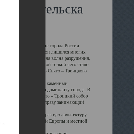
 Архангельска
 чем другие губернские города России
 в результате которых он лишился многих
у Архангельску ударила волна разрушения,
 20 –х годов. Отправной точкой чего стало
нсамбля кафедрального Свято – Троицкого
а, величественный каменный
ю и градостроительную доминанту города. В
оть до разрушения Свято – Троицкий собор
ний Архангельска, по праву занимающий
ртине Архангельска.
 себе яркую и своеобразную архитектуру
ниями России, Западной Европы и местной
вали его кафедральное значение,