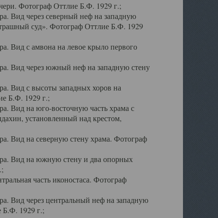
ери. Фотограф Оттлие Б.Ф. 1929 г.;
а. Вид через северный неф на западную
трашный суд». Фотограф Оттлие Б.Ф. 1929
. Вид с амвона на левое крыло первого
а. Вид через южный неф на западную стену
а. Вид с высоты западных хоров на
 Б.Ф. 1929 г.;
а. Вид на юго-восточную часть храма с
дахин, установленный над крестом,
а. Вид на северную стену храма. Фотограф
ра. Вид на южную стену и два опорных
;
тральная часть иконостаса. Фотограф
а. Вид через центральный неф на западную
Б.Ф. 1929 г.;