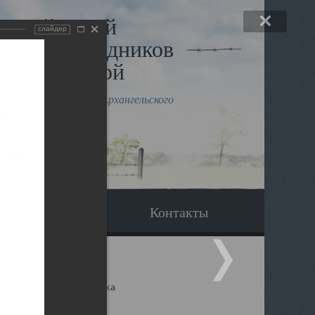
льный музей
слайдер
в и исповедников
рхангельской
влению митрополита Архангельского
горского Даниила
Вопрос-ответ
Контакты
ицкий собор Архангельска