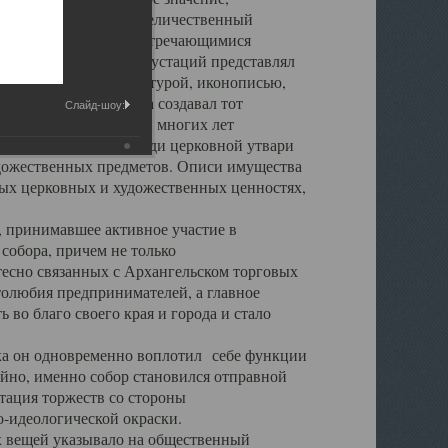
города. Обширный и величественный
ственными нигде не встречающимися
 символических инкрустаций представлял
 с живописью, скульптурой, иконописью,
ьер Троицкого храма создавал тот
Слайд-шоу:
обора, на протяжении многих лет
ице, библиотеке, среди церковной утвари
удожественных предметов. Описи имущества
ьных церковных и художественных ценностях,
, принимавшее активное участие в
собора, причем не только
 тесно связанных с Архангельском торговых
толюбия предпринимателей, а главное
во благо своего края и города и стало
 он одновременно воплотил себе функции
айно, именно собор становился отправной
тация торжеств со стороны
-идеологической окраски.
вещей указывало на общественный