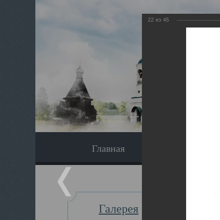
22
из
45
Главная
Экскурсия
Галерея