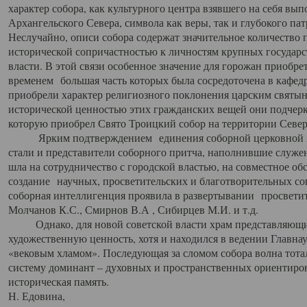
характер собора, как культурного центра взявшего на себя вы
Архангельского Севера, символа как веры, так и глубокого па
Неслучайно, описи собора содержат значительное количество п
исторической сопричастностью к личностям крупных государс
власти. В этой связи особенное значение для горожан приобре
временем большая часть которых была сосредоточена в кафедр
приобрели характер религиозного поклонения царским святыня
исторической ценностью этих гражданских вещей они подчер
которую приобрел Свято Троицкий собор на территории Север
Ярким подтверждением единения соборной церковной ис
стали и представители соборного притча, наполнившие служ
шла на сотрудничество с городской властью, на совместное о
создание научных, просветительских и благотворительных со
соборная интеллигенция проявила в развертывании просветит
Молчанов К.С., Смирнов В.А , Сибирцев М.И. и т.д.
Однако, для новой советской власти храм представляющи
художественную ценность, хотя и находился в ведении Главн
«вековым хламом». Последующая за сломом собора волна тотал
систему доминант – духовных и пространственных ориентиров,
историческая память.
Н. Едовина,