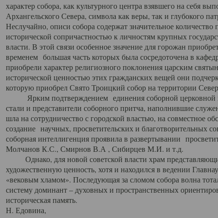
характер собора, как культурного центра взявшего на себя вы
Архангельского Севера, символа как веры, так и глубокого па
Неслучайно, описи собора содержат значительное количество п
исторической сопричастностью к личностям крупных государс
власти. В этой связи особенное значение для горожан приобре
временем большая часть которых была сосредоточена в кафедр
приобрели характер религиозного поклонения царским святыня
исторической ценностью этих гражданских вещей они подчер
которую приобрел Свято Троицкий собор на территории Север
Ярким подтверждением единения соборной церковной ис
стали и представители соборного притча, наполнившие служ
шла на сотрудничество с городской властью, на совместное о
создание научных, просветительских и благотворительных со
соборная интеллигенция проявила в развертывании просветит
Молчанов К.С., Смирнов В.А , Сибирцев М.И. и т.д.
Однако, для новой советской власти храм представляющи
художественную ценность, хотя и находился в ведении Главн
«вековым хламом». Последующая за сломом собора волна тотал
систему доминант – духовных и пространственных ориентиров,
историческая память.
Н. Едовина,