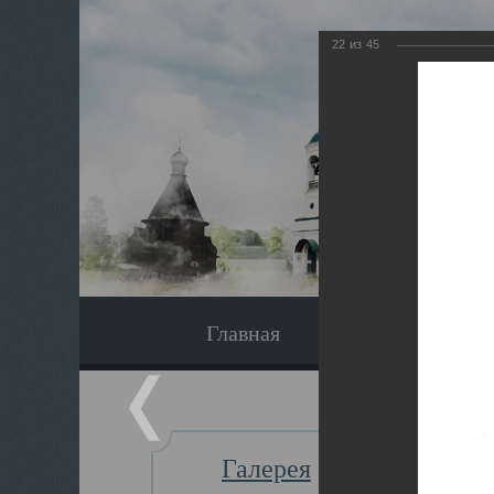
22
из
45
Главная
Экскурсия
Галерея