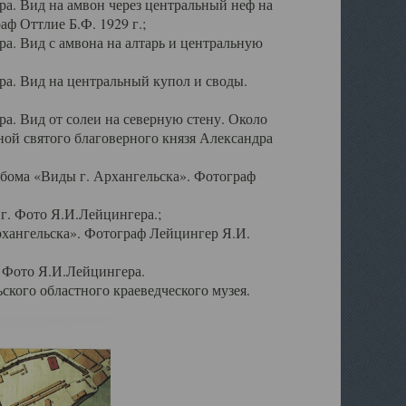
а. Вид на амвон через центральный неф на
аф Оттлие Б.Ф. 1929 г.;
. Вид с амвона на алтарь и центральную
а. Вид на центральный купол и своды.
. Вид от солеи на северную стену. Около
ой святого благоверного князя Александра
бома «Виды г. Архангельска». Фотограф
г. Фото Я.И.Лейцингера.;
рхангельска». Фотограф Лейцингер Я.И.
. Фото Я.И.Лейцингера.
кого областного краеведческого музея.