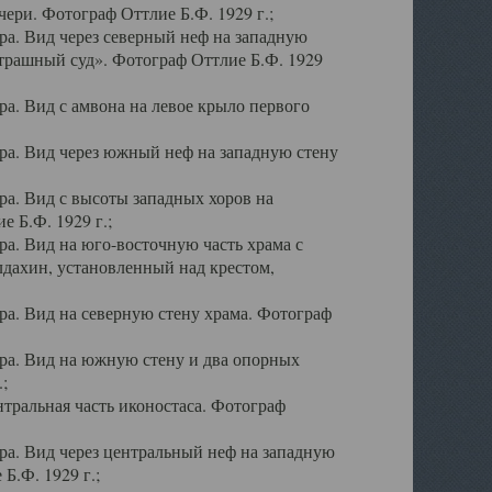
ери. Фотограф Оттлие Б.Ф. 1929 г.;
а. Вид через северный неф на западную
трашный суд». Фотограф Оттлие Б.Ф. 1929
. Вид с амвона на левое крыло первого
а. Вид через южный неф на западную стену
а. Вид с высоты западных хоров на
 Б.Ф. 1929 г.;
а. Вид на юго-восточную часть храма с
дахин, установленный над крестом,
а. Вид на северную стену храма. Фотограф
ра. Вид на южную стену и два опорных
;
тральная часть иконостаса. Фотограф
а. Вид через центральный неф на западную
Б.Ф. 1929 г.;