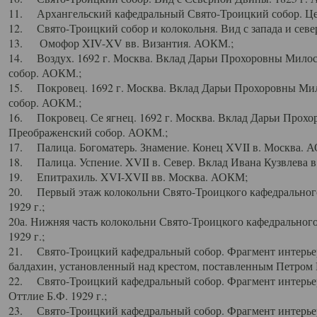
11. Архангельский кафедральный Свято-Троицкий собор. Цен
12. Свято-Троицкий собор и колокольня. Вид с запада и север
13. Омофор XIV-XV вв. Византия. АОКМ.;
14. Воздух. 1692 г. Москва. Вклад Дарьи Прохоровны Мило
собор. АОКМ.;
15. Покровец. 1692 г. Москва. Вклад Дарьи Прохоровны Ми
собор. АОКМ.;
16. Покровец. Се ягнец. 1692 г. Москва. Вклад Дарьи Прох
Преображенский собор. АОКМ.;
17. Палица. Богоматерь. Знамение. Конец XVII в. Москва. 
18. Палица. Успение. XVII в. Север. Вклад Ивана Кузвлева 
19. Епитрахиль. XVI-XVII вв. Москва. АОКМ;
20. Первый этаж колокольни Свято-Троицкого кафедрального
1929 г.;
20а. Нижняя часть колокольни Свято-Троицкого кафедрального
1929 г.;
21. Свято-Троицкий кафедральный собор. Фрагмент интерьер
балдахин, установленный над крестом, поставленным Петром I
22. Свято-Троицкий кафедральный собор. Фрагмент интерьер
Оттлие Б.Ф. 1929 г.;
23. Свято-Троицкий кафедральный собор. Фрагмент интерье