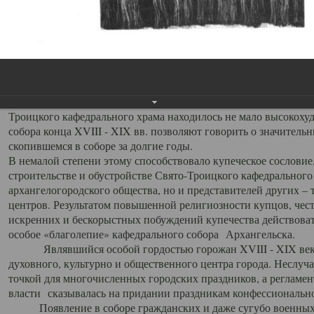
заслуженно выделяя из многочисленных культовых построек 
иконостас украшенный колоннами ионического стиля, с един
царскими вратами, изящным фронтоном и множеством резных,
собой поистине художественную ценность. В совокупности же
шитьем, многочисленными предметами церковной утвари интер
неповторимый красочный ансамбль декоративного убранства с
поражающий воображение своих посетителей. В соборной ризн
Троицкого кафедрального храма находилось не мало высокох
собора конца XVIII - XIX вв. позволяют говорить о значител
скопившемся в соборе за долгие годы.
В немалой степени этому способствовало купеческое сословие
строительстве и обустройстве Свято-Троицкого кафедрального 
архангелогородского общества, но и представителей других –
центров. Результатом повышенной религиозности купцов, чес
искренних и бескорыстных побуждений купечества действовать 
особое «благолепие» кафедрального собора Архангельска.
Являвшийся особой гордостью горожан XVIII - XIX века
духовного, культурно и общественного центра города. Неслуч
точкой для многочисленных городских праздников, а регламен
власти сказывалась на придании праздникам конфессионально
Появление в соборе гражданских и даже сугубо военных 