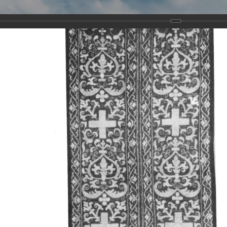
Виртуа
Новомученико
Земли А
Сайт создан по благосло
и Холмо
Наследники
Галерея
Главная
Галерея
Храмы-мученики Архангельска
Свято-Тро