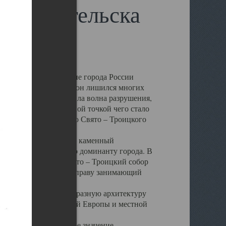
 Архангельска
 чем другие губернские города России
 в результате которых он лишился многих
у Архангельску ударила волна разрушения,
 20 –х годов. Отправной точкой чего стало
нсамбля кафедрального Свято – Троицкого
а, величественный каменный
ю и градостроительную доминанту города. В
оть до разрушения Свято – Троицкий собор
ний Архангельска, по праву занимающий
ртине Архангельска.
 себе яркую и своеобразную архитектуру
ниями России, Западной Европы и местной
вали его кафедральное значение,