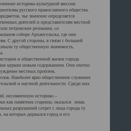
полнение историко-культурной миссии
триотизма русского православного общества.
редметов, чье значение определяется
твенных деятелей и представителям местной
тали петровские реликвии, со
альном соборе Архангельска, где они
м. С другой стороны, в связи с большой
кивали ту общественную значимость,
а.
тории и общественной жизни города
ение церкви новым содержанием. Они охотно
бсуждение местных проблем,
юзов. Наиболее ярко общественное служение
ельской и научной деятельности. Среди них
й, несомненную историко –
ауки как памятник старины, оказался лишь
ьных разрушений сотрет с лица города ту
 на которых держался город и его