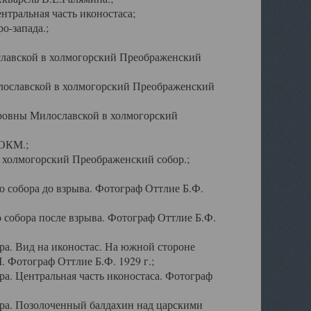
тральная часть иконостаса;
о-запада.;
славской в холмогорский Преображенский
лославской в холмогорский Преображенский
оровны Милославской в холмогорский
АОКМ.;
в холмогорский Преображенский собор.;
 собора до взрыва. Фотограф Оттлие Б.Ф.
 собора после взрыва. Фотограф Оттлие Б.Ф.
а. Вид на иконостас. На южной стороне
. Фотограф Оттлие Б.Ф. 1929 г.;
а. Центральная часть иконостаса. Фотограф
ра. Позолоченный балдахин над царскими