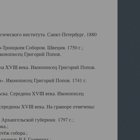
ического института. Санкт-Петербург, 1880
-Троицким Собором. Швеция. 1750 г.;
Иконописец Григорий Попов.
а XVIII века. Иконописец Григорий Попов.
». Иконописец Григорий Попов. 1741 г.
ска. Середина XVIII века. Иконописец
ередины XVIII века. На гравюре отмечены:
Архангельской губернии. 1797 г.;
ка.;
тёж собора.;
кварель В.Е.Галямина.;