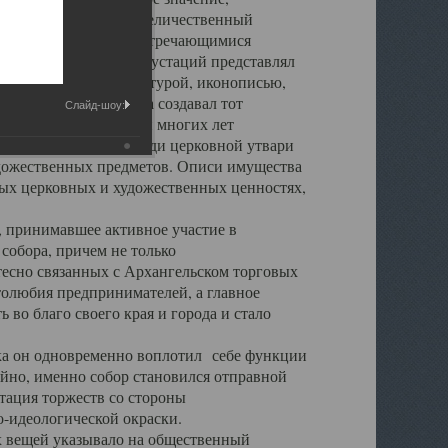
города. Обширный и величественный
ственными нигде не встречающимися
 символических инкрустаций представлял
 с живописью, скульптурой, иконописью,
ьер Троицкого храма создавал тот
Слайд-шоу:
обора, на протяжении многих лет
ице, библиотеке, среди церковной утвари
удожественных предметов. Описи имущества
ьных церковных и художественных ценностях,
, принимавшее активное участие в
собора, причем не только
 тесно связанных с Архангельском торговых
толюбия предпринимателей, а главное
во благо своего края и города и стало
 он одновременно воплотил себе функции
айно, именно собор становился отправной
тация торжеств со стороны
-идеологической окраски.
вещей указывало на общественный