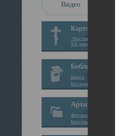
Видео
Картотека
“Пострадавшие за веру в
XX веке на Севере”
Библиотека
Книги
Исследования
Архив
Фотокопии дел
Крестные ходы