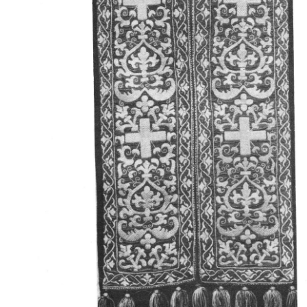
Свято-Троицкий собор
Свято-Троицкий собор Архангельска
23.12.2015
Сегодня мы можем говорить, что Архангельск в большей мере,
пострадал от целенаправленных систематических разрушений,
выдающихся памятников архитектуры. Больше всего по старом
вызванная борьбой с религией, набравшая особую силу в конце
разрушение православного центра архангельской губернии - а
собора Архангельска.
Возникнув в начале XVIII века в центре Архангельск
двухэтажный Троицкий собор, сразу превратился в зрительну
XVIII веке по масштабам ему не было равных на Севере. Впл
оставался самым высоким и значительным из городских строе
второе место, после гостиных дворов, в градостроительной ка
Один из самых больших и светлых соборов России воплотил в
портового города с отраженными в ней архитектурными тече
архангелогородской школы церковного зодчества.
Масштабность, благолепие и богатство собора, вполне оправды