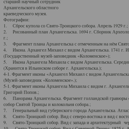
старший научный сотрудник
Архангельского областного
краеведческого музея.
Фотографии:
1. Сброс купола со Свято-Троицкого собора. Апрель 1929 г.;
2. Рисованный план Архангельска. 1694 г. Сборник Археолог
г.;
3. Фрагмент плана Архангельска с отмеченным на нём Свято
4. Икона. Архангел Михаил с видом Архангельска. 1741 г. 
(Государственный музей-заповедник «Коломенское»);
5. Икона Архангела Михаила с видом Архангельска. Середин
(Хранится в Ильинском соборе г. Архангельска.);
4-1. Фрагмент иконы «Архангел Михаил с видом Архангельска
(Музей-заповедник «Коломенское».);
5-1. Фрагмент иконы Архангела Михаила с видом г. Архангель
Григорий Попов.;
6. Панорама Архангельска. Фрагмент голландской гравюры с
собор Святой Троицы и колокольня собора.;
7. Генеральный вид губернского города Архангельска. Атлас 
8. Свято-Троицкий собор. Вид с северо-востока и вид с восто
9. Свято-Троицкий собор. Вид с запада и архитектурный чер
10. Свято-Троицкий собор. Вид с Северной Двины. 1825 г. А