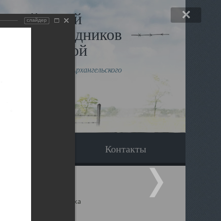
льный музей
слайдер
в и исповедников
рхангельской
влению митрополита Архангельского
горского Даниила
Вопрос-ответ
Контакты
ицкий собор Архангельска