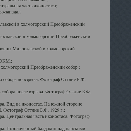
тральная часть иконостаса;
о-запада.;
славской в холмогорский Преображенский
лославской в холмогорский Преображенский
оровны Милославской в холмогорский
АОКМ.;
в холмогорский Преображенский собор.;
 собора до взрыва. Фотограф Оттлие Б.Ф.
 собора после взрыва. Фотограф Оттлие Б.Ф.
а. Вид на иконостас. На южной стороне
. Фотограф Оттлие Б.Ф. 1929 г.;
а. Центральная часть иконостаса. Фотограф
ра. Позолоченный балдахин над царскими