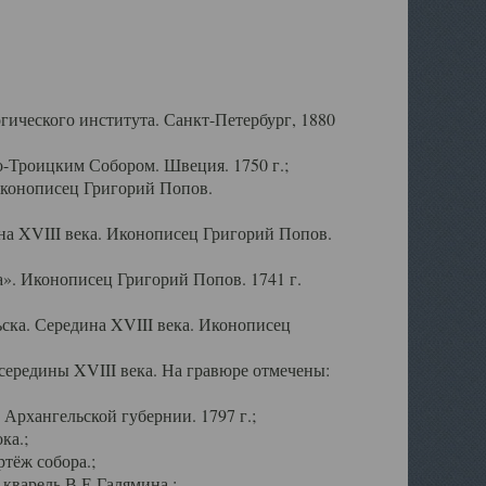
ического института. Санкт-Петербург, 1880
-Троицким Собором. Швеция. 1750 г.;
Иконописец Григорий Попов.
а XVIII века. Иконописец Григорий Попов.
». Иконописец Григорий Попов. 1741 г.
ска. Середина XVIII века. Иконописец
ередины XVIII века. На гравюре отмечены:
Архангельской губернии. 1797 г.;
ка.;
тёж собора.;
кварель В.Е.Галямина.;