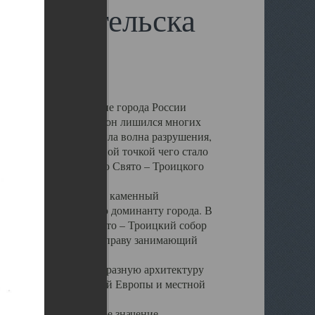
 Архангельска
 чем другие губернские города России
 в результате которых он лишился многих
у Архангельску ударила волна разрушения,
 20 –х годов. Отправной точкой чего стало
нсамбля кафедрального Свято – Троицкого
а, величественный каменный
ю и градостроительную доминанту города. В
оть до разрушения Свято – Троицкий собор
ний Архангельска, по праву занимающий
ртине Архангельска.
 себе яркую и своеобразную архитектуру
ниями России, Западной Европы и местной
вали его кафедральное значение,