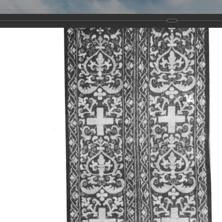
Виртуа
Новомученико
Земли А
Сайт создан по благосло
и Холмо
Наследники
Галерея
Главная
Галерея
Храмы-мученики Архангельска
Свято-Тро