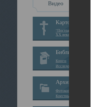
Видео
Картотека
“Пострадавшие за веру в
XX веке на Севере”
Библиотека
Книги
Исследования
Архив
Фотокопии дел
Крестные ходы