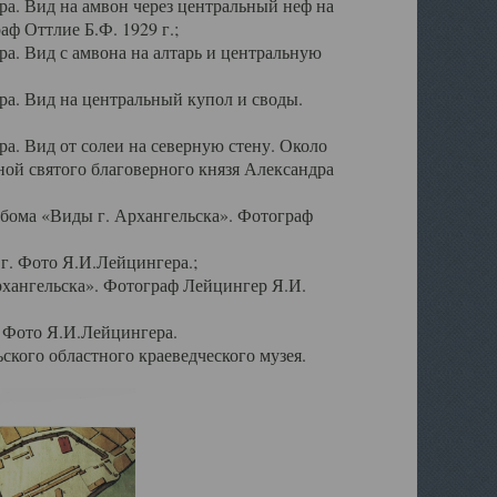
а. Вид на амвон через центральный неф на
аф Оттлие Б.Ф. 1929 г.;
. Вид с амвона на алтарь и центральную
а. Вид на центральный купол и своды.
. Вид от солеи на северную стену. Около
ой святого благоверного князя Александра
бома «Виды г. Архангельска». Фотограф
г. Фото Я.И.Лейцингера.;
рхангельска». Фотограф Лейцингер Я.И.
. Фото Я.И.Лейцингера.
кого областного краеведческого музея.