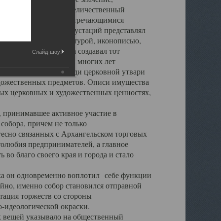
города. Обширный и величественный
ственными нигде не встречающимися
 символических инкрустаций представлял
 с живописью, скульптурой, иконописью,
ьер Троицкого храма создавал тот
Слайд-шоу:
обора, на протяжении многих лет
ице, библиотеке, среди церковной утвари
удожественных предметов. Описи имущества
ьных церковных и художественных ценностях,
, принимавшее активное участие в
собора, причем не только
 тесно связанных с Архангельском торговых
толюбия предпринимателей, а главное
во благо своего края и города и стало
 он одновременно воплотил себе функции
айно, именно собор становился отправной
тация торжеств со стороны
-идеологической окраски.
вещей указывало на общественный