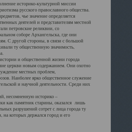
полнение историко-культурной миссии
триотизма русского православного общества.
редметов, чье значение определяется
твенных деятелей и представителям местной
тали петровские реликвии, со
альном соборе Архангельска, где они
м. С другой стороны, в связи с большой
кивали ту общественную значимость,
а.
тории и общественной жизни города
ение церкви новым содержанием. Они охотно
бсуждение местных проблем,
юзов. Наиболее ярко общественное служение
ельской и научной деятельности. Среди них
й, несомненную историко –
ауки как памятник старины, оказался лишь
ьных разрушений сотрет с лица города ту
 на которых держался город и его