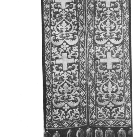
Свято-Троицкий собор
Свято-Троицкий собор Архангельска
23.12.2015
Сегодня мы можем говорить, что Архангельск в большей мере,
пострадал от целенаправленных систематических разрушений,
выдающихся памятников архитектуры. Больше всего по старом
вызванная борьбой с религией, набравшая особую силу в конце
разрушение православного центра архангельской губернии - а
собора Архангельска.
Возникнув в начале XVIII века в центре Архангельск
двухэтажный Троицкий собор, сразу превратился в зрительну
XVIII веке по масштабам ему не было равных на Севере. Впл
оставался самым высоким и значительным из городских строе
второе место, после гостиных дворов, в градостроительной ка
Один из самых больших и светлых соборов России воплотил в
портового города с отраженными в ней архитектурными тече
архангелогородской школы церковного зодчества.
Масштабность, благолепие и богатство собора, вполне оправды