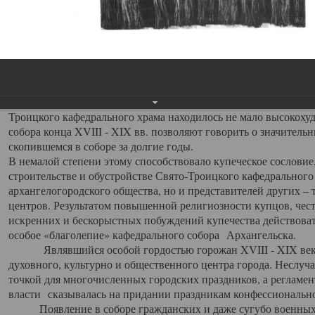
заслуженно выделяя из многочисленных культовых построек 
иконостас украшенный колоннами ионического стиля, с един
царскими вратами, изящным фронтоном и множеством резных,
собой поистине художественную ценность. В совокупности же
шитьем, многочисленными предметами церковной утвари интер
неповторимый красочный ансамбль декоративного убранства с
поражающий воображение своих посетителей. В соборной ризн
Троицкого кафедрального храма находилось не мало высокох
собора конца XVIII - XIX вв. позволяют говорить о значител
скопившемся в соборе за долгие годы.
В немалой степени этому способствовало купеческое сословие
строительстве и обустройстве Свято-Троицкого кафедрального 
архангелогородского общества, но и представителей других –
центров. Результатом повышенной религиозности купцов, чес
искренних и бескорыстных побуждений купечества действовать 
особое «благолепие» кафедрального собора Архангельска.
Являвшийся особой гордостью горожан XVIII - XIX века
духовного, культурно и общественного центра города. Неслуч
точкой для многочисленных городских праздников, а регламен
власти сказывалась на придании праздникам конфессионально
Появление в соборе гражданских и даже сугубо военных 