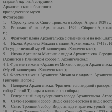
старший научный сотрудник
Архангельского областного
краеведческого музея.
Фотографии:
1. Сброс купола со Свято-Троицкого собора. Апрель 1929 г.;
2. Рисованный план Архангельска. 1694 г. Сборник Археолог
г.;
3. Фрагмент плана Архангельска с отмеченным на нём Свято
4. Икона. Архангел Михаил с видом Архангельска. 1741 г. 
(Государственный музей-заповедник «Коломенское»);
5. Икона Архангела Михаила с видом Архангельска. Середин
(Хранится в Ильинском соборе г. Архангельска.);
4-1. Фрагмент иконы «Архангел Михаил с видом Архангельска
(Музей-заповедник «Коломенское».);
5-1. Фрагмент иконы Архангела Михаила с видом г. Архангель
Григорий Попов.;
6. Панорама Архангельска. Фрагмент голландской гравюры с
собор Святой Троицы и колокольня собора.;
7. Генеральный вид губернского города Архангельска. Атлас 
8. Свято-Троицкий собор. Вид с северо-востока и вид с восто
9. Свято-Троицкий собор. Вид с запада и архитектурный чер
10. Свято-Троицкий собор. Вид с Северной Двины. 1825 г. А