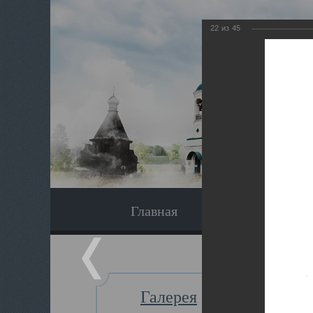
22
из
45
Главная
Экскурсия
Галерея