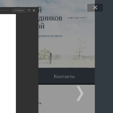
льный музей
слайдер
в и исповедников
рхангельской
влению митрополита Архангельского
горского Даниила
Вопрос-ответ
Контакты
ицкий собор Архангельска