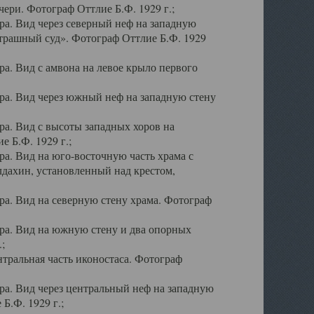
ери. Фотограф Оттлие Б.Ф. 1929 г.;
а. Вид через северный неф на западную
трашный суд». Фотограф Оттлие Б.Ф. 1929
. Вид с амвона на левое крыло первого
а. Вид через южный неф на западную стену
а. Вид с высоты западных хоров на
 Б.Ф. 1929 г.;
а. Вид на юго-восточную часть храма с
дахин, установленный над крестом,
а. Вид на северную стену храма. Фотограф
ра. Вид на южную стену и два опорных
;
тральная часть иконостаса. Фотограф
а. Вид через центральный неф на западную
Б.Ф. 1929 г.;