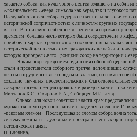
характер собора, как культурного центра взявшего на себя вы
Архангельского Севера, символа как веры, так и глубокого па
Неслучайно, описи собора содержат значительное количество п
исторической сопричастностью к личностям крупных государс
власти. В этой связи особенное значение для горожан приобре
временем большая часть которых была сосредоточена в кафедр
приобрели характер религиозного поклонения царским святыня
исторической ценностью этих гражданских вещей они подчер
которую приобрел Свято Троицкий собор на территории Север
Ярким подтверждением единения соборной церковной ис
стали и представители соборного притча, наполнившие служ
шла на сотрудничество с городской властью, на совместное о
создание научных, просветительских и благотворительных со
соборная интеллигенция проявила в развертывании просветит
Молчанов К.С., Смирнов В.А , Сибирцев М.И. и т.д.
Однако, для новой советской власти храм представляющи
художественную ценность, хотя и находился в ведении Главн
«вековым хламом». Последующая за сломом собора волна тотал
систему доминант – духовных и пространственных ориентиров,
историческая память.
Н. Едовина,