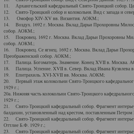
11. Архангельский кафедральный Свято-Троицкий собор. Цен
12. Свято-Троицкий собор и колокольня. Вид с запада и север
13. Омофор XIV-XV вв. Византия. АОКМ.;
14. Воздух. 1692 г. Москва. Вклад Дарьи Прохоровны Мило
собор. АОКМ.;
15. Покровец. 1692 г. Москва. Вклад Дарьи Прохоровны Ми
собор. АОКМ.;
16. Покровец. Се ягнец. 1692 г. Москва. Вклад Дарьи Прох
Преображенский собор. АОКМ.;
17. Палица. Богоматерь. Знамение. Конец XVII в. Москва. 
18. Палица. Успение. XVII в. Север. Вклад Ивана Кузвлева 
19. Епитрахиль. XVI-XVII вв. Москва. АОКМ;
20. Первый этаж колокольни Свято-Троицкого кафедрального
1929 г.;
20а. Нижняя часть колокольни Свято-Троицкого кафедрального
1929 г.;
21. Свято-Троицкий кафедральный собор. Фрагмент интерьер
балдахин, установленный над крестом, поставленным Петром I
22. Свято-Троицкий кафедральный собор. Фрагмент интерьер
Оттлие Б.Ф. 1929 г.;
23. Свято-Троицкий кафедральный собор. Фрагмент интерье