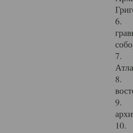
Григ
6. П
грав
собо
7. Г
Атла
8. С
вост
9. С
архи
10. 