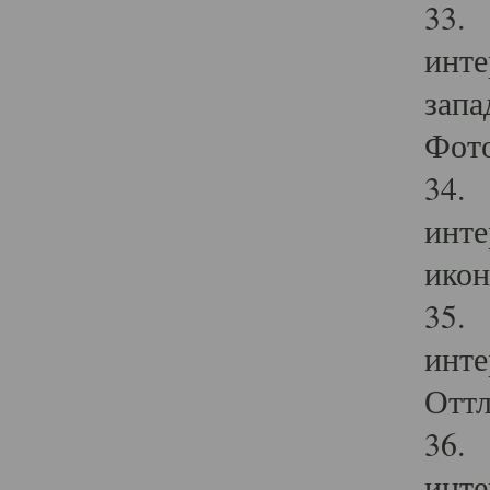
33. 
инте
запа
Фото
34. 
инте
икон
35. 
инте
Оттл
36. 
инте