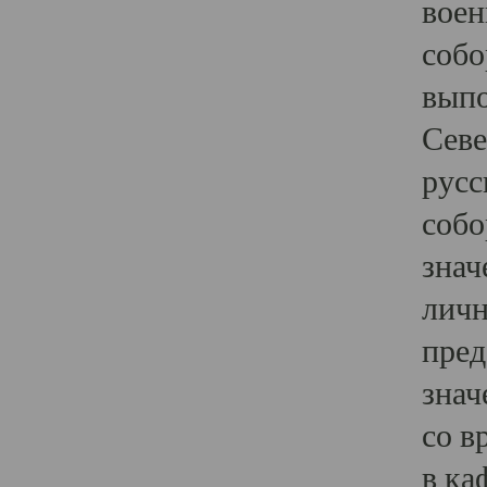
воен
собо
выпо
Севе
русс
собо
знач
личн
пред
знач
со в
в ка