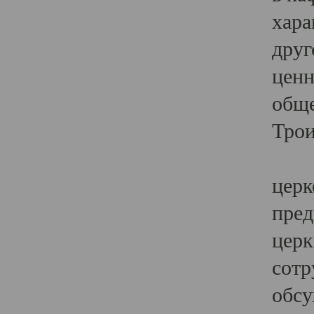
хара
друг
ценн
обще
Трои
Ярк
церк
пред
церк
сотр
обсу