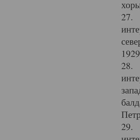
хоры
27. 
инте
севе
1929 
28. 
инте
запа
балд
Петр
29. 
инте