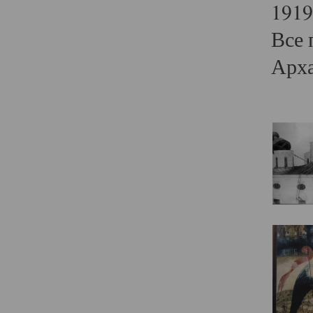
1919
Все 
Арха