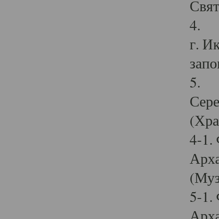
Свят
4. И
г. И
запо
5. И
Сере
(Хра
4-1.
Арха
(Муз
5-1.
Арха