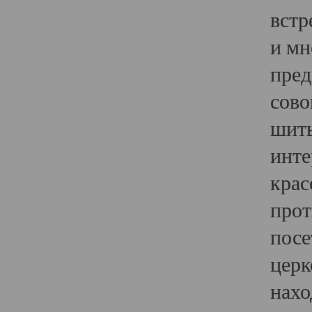
встр
и мн
пред
сово
шить
инте
крас
прот
посе
церк
нахо