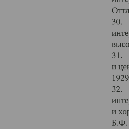
Оттл
30. 
инте
высо
31. 
и це
1929 
32. 
инте
и хо
Б.Ф. 