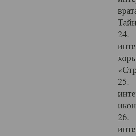
врат
Тайн
24. 
инте
хоры
«Стр
25. 
инте
икон
26. 
инте