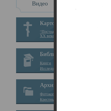
Видео
Св
Картотека
Свя
“Пострадавшие за веру в
XX веке на Севере”
23.12.
Сего
Библиотека
мере
Книги
целе
Исследования
резу
Архив
памя
Фотокопии дел
Арха
Крестные ходы
борь