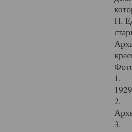
кото
Н. Е
стар
Арха
крае
Фот
1. С
1929 
2. Р
Архе
3. Ф