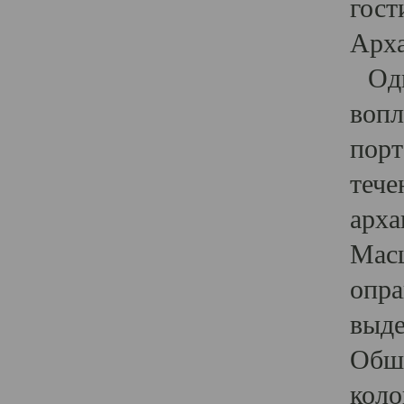
гост
Арха
Один
вопл
порт
тече
арха
Масш
опра
выде
Обши
коло