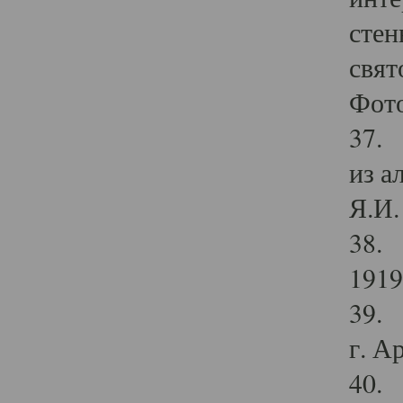
стен
свят
Фото
37. 
из а
Я.И. 
38. 
1919
39. 
г. А
40. 