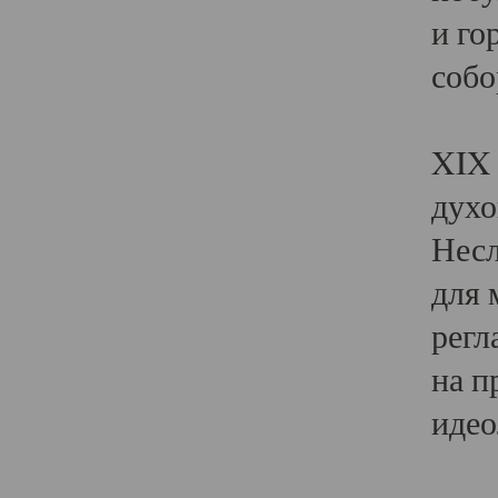
и го
собо
Явл
XIX 
духо
Несл
для 
регл
на п
идео
Поя