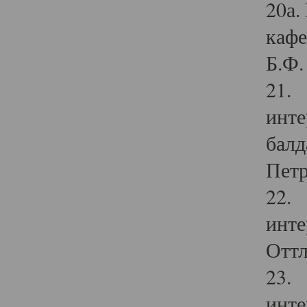
20а.
кафе
Б.Ф. 
21. 
инте
балд
Петр
22. 
инте
Оттл
23. 
инте