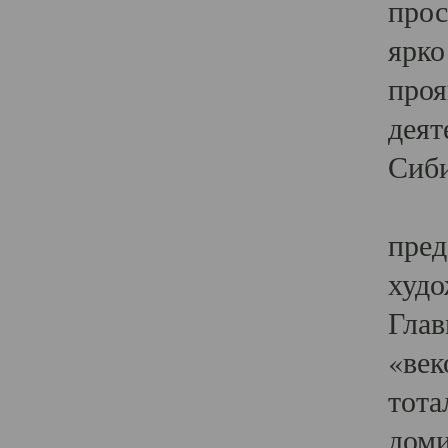
прос
ярко
проя
деят
Сиби
Одн
пред
худо
Глав
«век
тота
доми