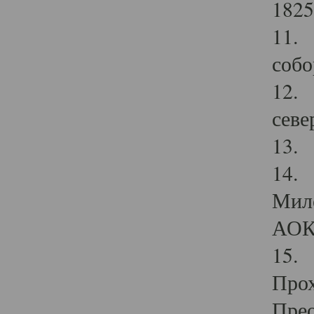
1825
11.
собо
12. 
севе
13.
14. 
Мило
АОК
15. 
Прох
Прео