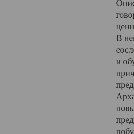
Опис
гово
ценн
В не
сосл
и об
прич
пред
Арха
повы
пред
побу