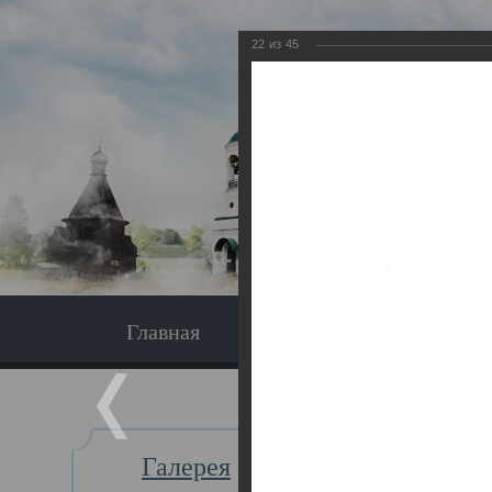
22
из
45
Главная
Экскурсия
Главная
Галерея