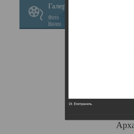
Галерея
годо
Фото
прав
Видео
кафе
Воз
Арха
Трои
град
масш
разр
19. Епитрахиль.
высо
Арха