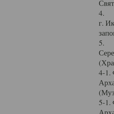
Свят
4. И
г. И
запо
5. И
Сере
(Хра
4-1.
Арха
(Муз
5-1.
Арха