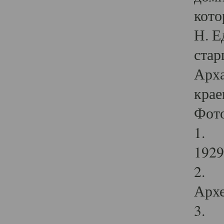
кото
Н. Е
стар
Арха
крае
Фот
1. С
1929 
2. Р
Архе
3. Ф