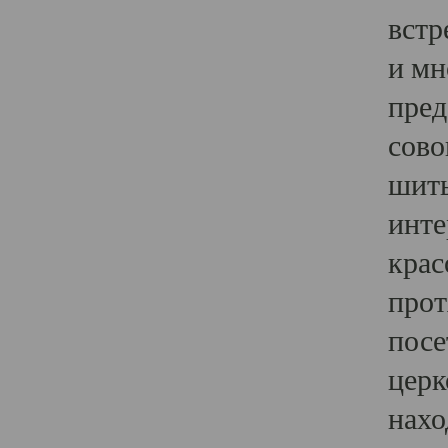
встр
и мн
пред
сово
шить
инте
крас
прот
посе
церк
нахо