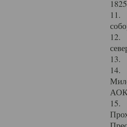
1825
11.
собо
12. 
севе
13.
14. 
Мило
АОК
15. 
Прох
Прео