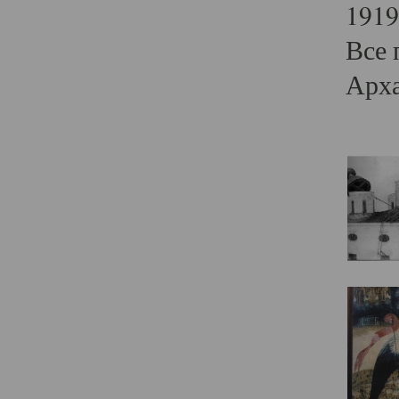
1919
Все 
Арха