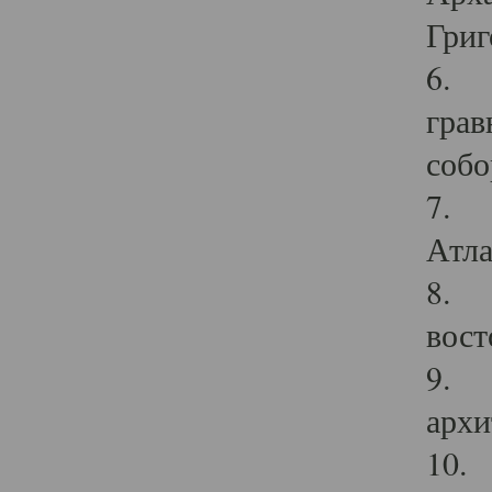
Григ
6. П
грав
собо
7. Г
Атла
8. С
вост
9. С
архи
10. 