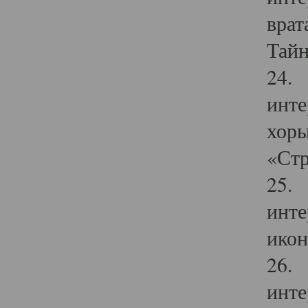
врат
Тайн
24. 
инте
хоры
«Стр
25. 
инте
икон
26. 
инте