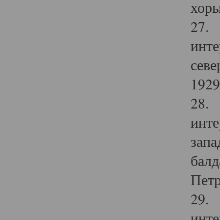
хоры
27. 
инте
севе
1929 
28. 
инте
запа
балд
Петр
29. 
инте