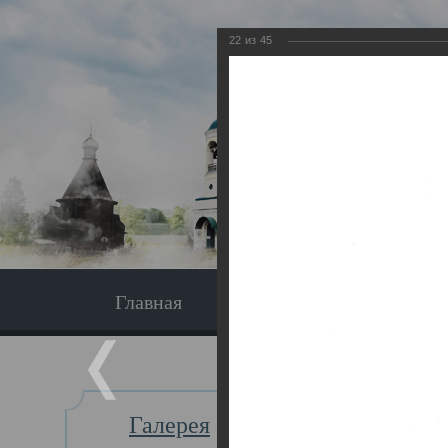
22
из
45
Главная
Экскурсия
Главная
Галерея