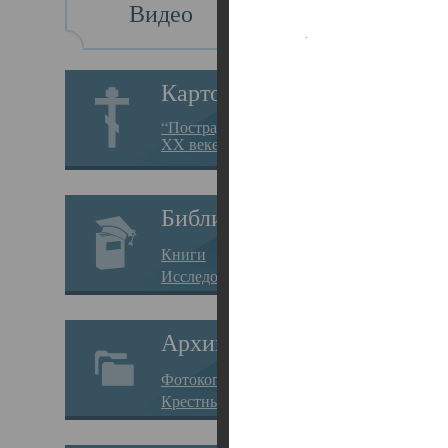
Видео
Св
Картотека
Свя
“Пострадавшие за веру в
XX веке на Севере”
23.12.
Сего
Библиотека
мере
Книги
целе
Исследования
резу
Архив
памя
Фотокопии дел
Арха
Крестные ходы
борь