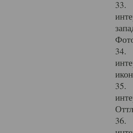
33. 
инте
запа
Фото
34. 
инте
икон
35. 
инте
Оттл
36. 
инте