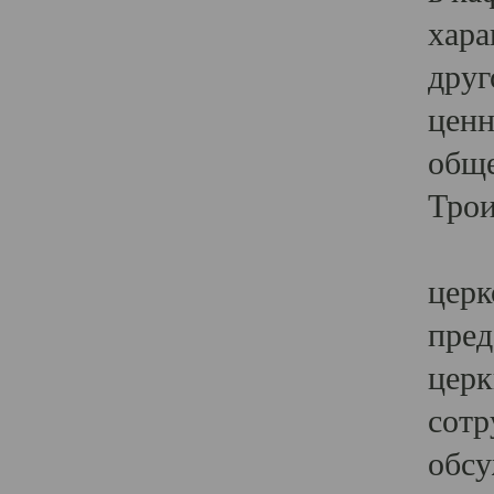
хара
друг
ценн
обще
Трои
Ярк
церк
пред
церк
сотр
обсу