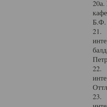
20а.
кафе
Б.Ф. 
21. 
инте
балд
Петр
22. 
инте
Оттл
23. 
инте