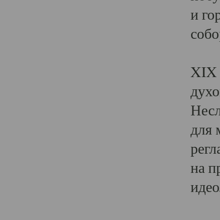
и го
собо
Явл
XIX 
духо
Несл
для 
регл
на п
идео
Поя