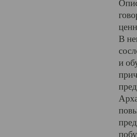
Опис
гово
ценн
В не
сосл
и об
прич
пред
Арха
повы
пред
побу