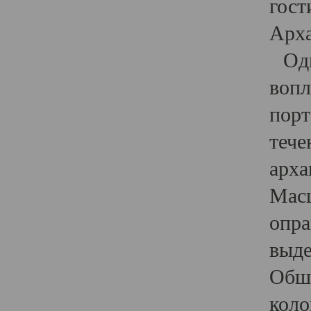
гост
Арха
Один
вопл
порт
тече
арха
Масш
опра
выде
Обши
коло