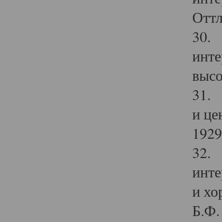
Оттл
30. 
инте
высо
31. 
и це
1929 
32. 
инте
и хо
Б.Ф. 