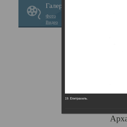
Галерея
годо
Фото
прав
Видео
кафе
Воз
Арха
Трои
град
масш
разр
19. Епитрахиль.
высо
Арха