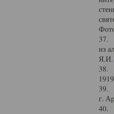
стен
свят
Фото
37. 
из а
Я.И. 
38. 
1919
39. 
г. А
40. 