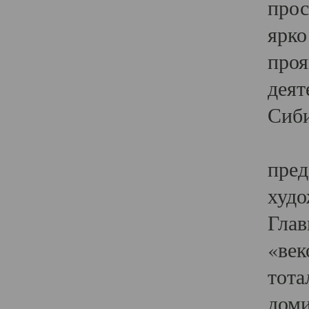
прос
ярко
проя
деят
Сиби
Одн
пред
худо
Глав
«век
тота
доми