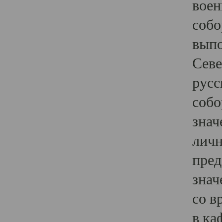
воен
собо
выпо
Севе
русс
собо
знач
личн
пред
знач
со в
в ка