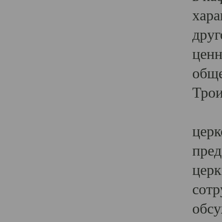
хара
друг
ценн
обще
Трои
Ярк
церк
пред
церк
сотр
обсу