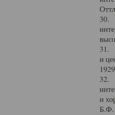
Оттл
30. 
инте
высо
31. 
и це
1929 
32. 
инте
и хо
Б.Ф. 