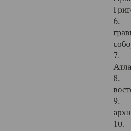
Григ
6. П
грав
собо
7. Г
Атла
8. С
вост
9. С
архи
10. 