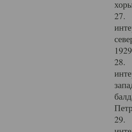
хоры
27. 
инте
севе
1929 
28. 
инте
запа
балд
Петр
29. 
инте