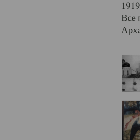
1919
Все 
Арха