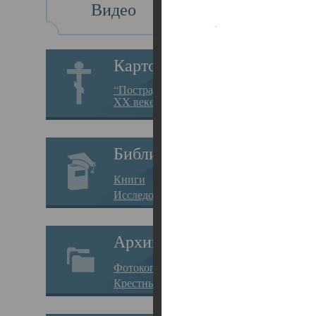
Видео
Св
Картотека
Свя
“Пострадавшие за веру в
XX веке на Севере”
23.12.
Сего
Библиотека
мере
Книги
целе
Исследования
резу
Архив
памя
Фотокопии дел
Арха
Крестные ходы
борь