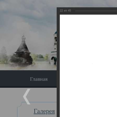
22
из
45
Главная
Экскурсия
Главная
Галерея