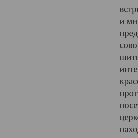
встр
и мн
пред
сово
шить
инте
крас
прот
посе
церк
нахо