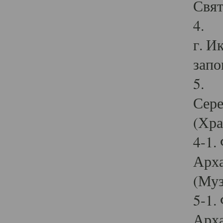
Свят
4. И
г. И
запо
5. И
Сере
(Хра
4-1.
Арха
(Муз
5-1.
Арха