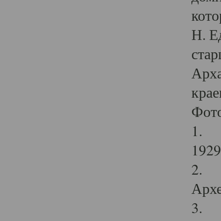
кото
Н. Е
стар
Арха
крае
Фот
1. С
1929 
2. Р
Архе
3. Ф