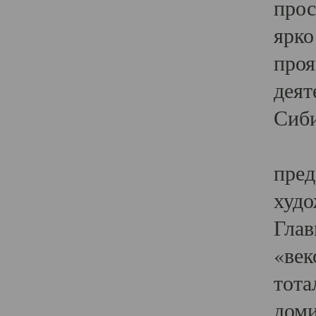
прос
ярко
проя
деят
Сиби
Одн
пред
худо
Глав
«век
тота
доми