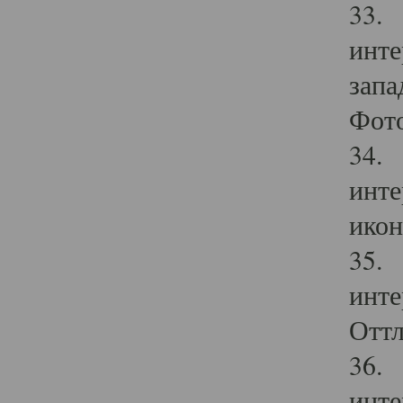
33. 
инте
запа
Фото
34. 
инте
икон
35. 
инте
Оттл
36. 
инте