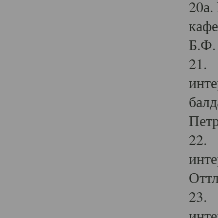
20а.
кафе
Б.Ф. 
21. 
инте
балд
Петр
22. 
инте
Оттл
23. 
инте