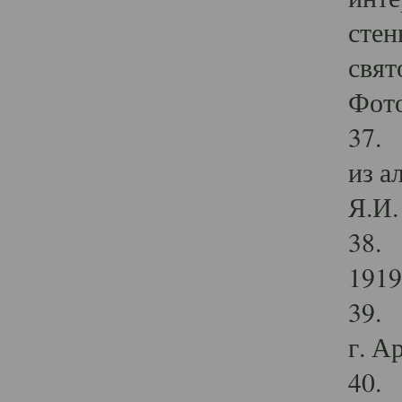
стен
свят
Фото
37. 
из а
Я.И. 
38. 
1919
39. 
г. А
40. 