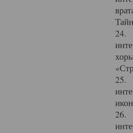
врат
Тайн
24. 
инте
хоры
«Стр
25. 
инте
икон
26. 
инте