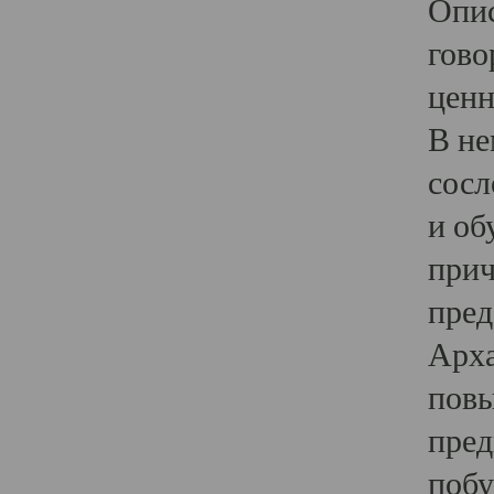
Опис
гово
ценн
В не
сосл
и об
прич
пред
Арха
повы
пред
побу