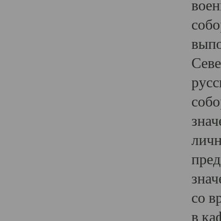
воен
собо
выпо
Севе
русс
собо
знач
личн
пред
знач
со в
в ка