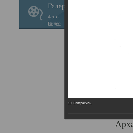
Галерея
годо
Фото
прав
Видео
кафе
Воз
Арха
Трои
град
масш
разр
19. Епитрахиль.
высо
Арха