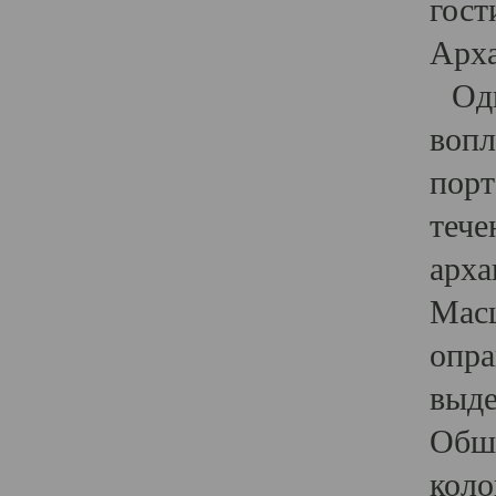
гост
Арха
Один
вопл
порт
тече
арха
Масш
опра
выде
Обши
коло