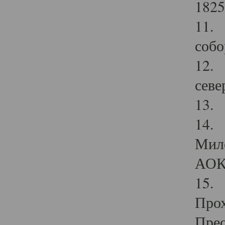
1825
11.
собо
12. 
севе
13.
14. 
Мило
АОК
15. 
Прох
Прео