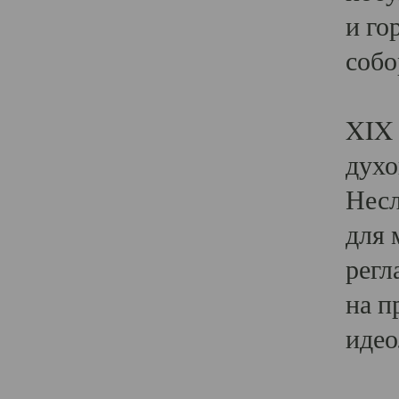
и го
собо
Явл
XIX 
духо
Несл
для 
регл
на п
идео
Поя