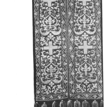
Свято-Троицкий собор
Свято-Троицкий собор Архангельска
23.12.2015
Сегодня мы можем говорить, что Архангельск в большей мере,
пострадал от целенаправленных систематических разрушений,
выдающихся памятников архитектуры. Больше всего по старом
вызванная борьбой с религией, набравшая особую силу в конце
разрушение православного центра архангельской губернии - а
собора Архангельска.
Возникнув в начале XVIII века в центре Архангельск
двухэтажный Троицкий собор, сразу превратился в зрительну
XVIII веке по масштабам ему не было равных на Севере. Впл
оставался самым высоким и значительным из городских строе
второе место, после гостиных дворов, в градостроительной ка
Один из самых больших и светлых соборов России воплотил в
портового города с отраженными в ней архитектурными тече
архангелогородской школы церковного зодчества.
Масштабность, благолепие и богатство собора, вполне оправды