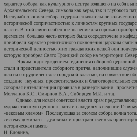
характер собора, как культурного центра взявшего на себя вы
Архангельского Севера, символа как веры, так и глубокого па
Неслучайно, описи собора содержат значительное количество п
исторической сопричастностью к личностям крупных государс
власти. В этой связи особенное значение для горожан приобре
временем большая часть которых была сосредоточена в кафедр
приобрели характер религиозного поклонения царским святыня
исторической ценностью этих гражданских вещей они подчер
которую приобрел Свято Троицкий собор на территории Север
Ярким подтверждением единения соборной церковной ис
стали и представители соборного притча, наполнившие служ
шла на сотрудничество с городской властью, на совместное о
создание научных, просветительских и благотворительных со
соборная интеллигенция проявила в развертывании просветит
Молчанов К.С., Смирнов В.А , Сибирцев М.И. и т.д.
Однако, для новой советской власти храм представляющи
художественную ценность, хотя и находился в ведении Главн
«вековым хламом». Последующая за сломом собора волна тотал
систему доминант – духовных и пространственных ориентиров,
историческая память.
Н. Едовина,