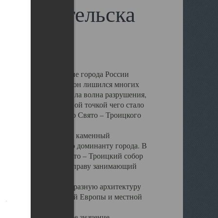
 Архангельска
 чем другие губернские города России
 в результате которых он лишился многих
у Архангельску ударила волна разрушения,
 20 –х годов. Отправной точкой чего стало
нсамбля кафедрального Свято – Троицкого
а, величественный каменный
ю и градостроительную доминанту города. В
оть до разрушения Свято – Троицкий собор
ний Архангельска, по праву занимающий
ртине Архангельска.
 себе яркую и своеобразную архитектуру
ниями России, Западной Европы и местной
вали его кафедральное значение,