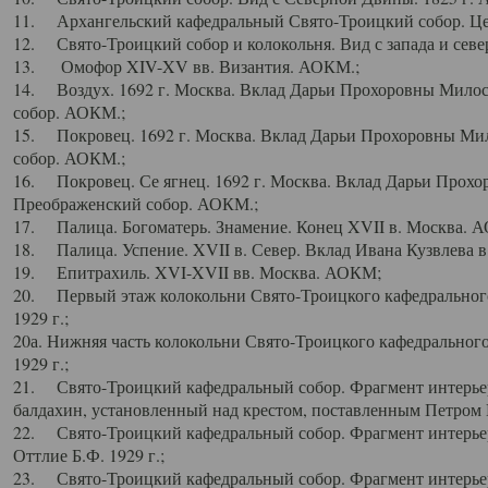
11. Архангельский кафедральный Свято-Троицкий собор. Цен
12. Свято-Троицкий собор и колокольня. Вид с запада и север
13. Омофор XIV-XV вв. Византия. АОКМ.;
14. Воздух. 1692 г. Москва. Вклад Дарьи Прохоровны Мило
собор. АОКМ.;
15. Покровец. 1692 г. Москва. Вклад Дарьи Прохоровны Ми
собор. АОКМ.;
16. Покровец. Се ягнец. 1692 г. Москва. Вклад Дарьи Прох
Преображенский собор. АОКМ.;
17. Палица. Богоматерь. Знамение. Конец XVII в. Москва. 
18. Палица. Успение. XVII в. Север. Вклад Ивана Кузвлева 
19. Епитрахиль. XVI-XVII вв. Москва. АОКМ;
20. Первый этаж колокольни Свято-Троицкого кафедрального
1929 г.;
20а. Нижняя часть колокольни Свято-Троицкого кафедрального
1929 г.;
21. Свято-Троицкий кафедральный собор. Фрагмент интерьер
балдахин, установленный над крестом, поставленным Петром I
22. Свято-Троицкий кафедральный собор. Фрагмент интерьер
Оттлие Б.Ф. 1929 г.;
23. Свято-Троицкий кафедральный собор. Фрагмент интерье