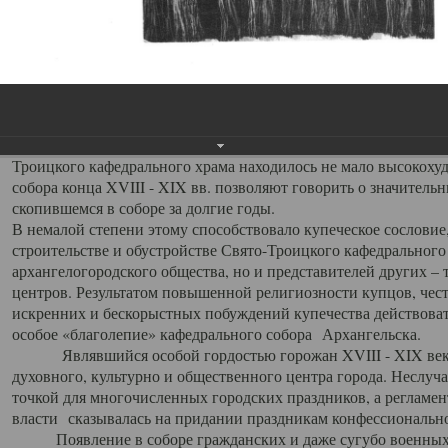
заслуженно выделяя из многочисленных культовых построек 
иконостас украшенный колоннами ионического стиля, с един
царскими вратами, изящным фронтоном и множеством резных,
собой поистине художественную ценность. В совокупности же
шитьем, многочисленными предметами церковной утвари интер
неповторимый красочный ансамбль декоративного убранства с
поражающий воображение своих посетителей. В соборной ризн
Троицкого кафедрального храма находилось не мало высокох
собора конца XVIII - XIX вв. позволяют говорить о значител
скопившемся в соборе за долгие годы.
В немалой степени этому способствовало купеческое сословие
строительстве и обустройстве Свято-Троицкого кафедрального 
архангелогородского общества, но и представителей других –
центров. Результатом повышенной религиозности купцов, чес
искренних и бескорыстных побуждений купечества действовать 
особое «благолепие» кафедрального собора Архангельска.
Являвшийся особой гордостью горожан XVIII - XIX века
духовного, культурно и общественного центра города. Неслуч
точкой для многочисленных городских праздников, а регламен
власти сказывалась на придании праздникам конфессионально
Появление в соборе гражданских и даже сугубо военных 