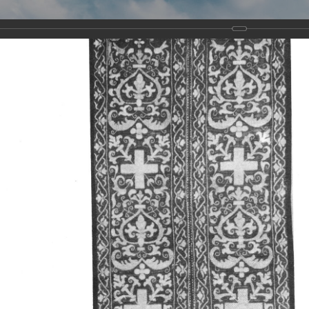
Виртуа
Новомученико
Земли А
Сайт создан по благосло
и Холмо
Наследники
Галерея
Главная
Галерея
Храмы-мученики Архангельска
Свято-Тро