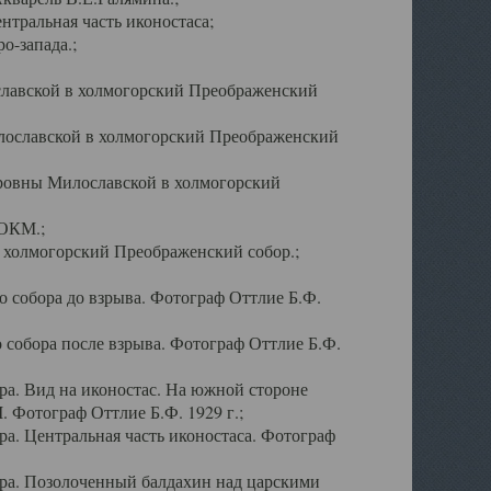
тральная часть иконостаса;
о-запада.;
славской в холмогорский Преображенский
лославской в холмогорский Преображенский
оровны Милославской в холмогорский
АОКМ.;
в холмогорский Преображенский собор.;
 собора до взрыва. Фотограф Оттлие Б.Ф.
 собора после взрыва. Фотограф Оттлие Б.Ф.
а. Вид на иконостас. На южной стороне
. Фотограф Оттлие Б.Ф. 1929 г.;
а. Центральная часть иконостаса. Фотограф
ра. Позолоченный балдахин над царскими