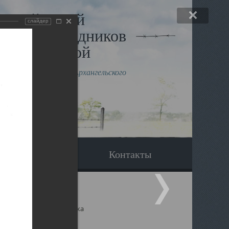
льный музей
слайдер
в и исповедников
рхангельской
влению митрополита Архангельского
горского Даниила
Вопрос-ответ
Контакты
ицкий собор Архангельска