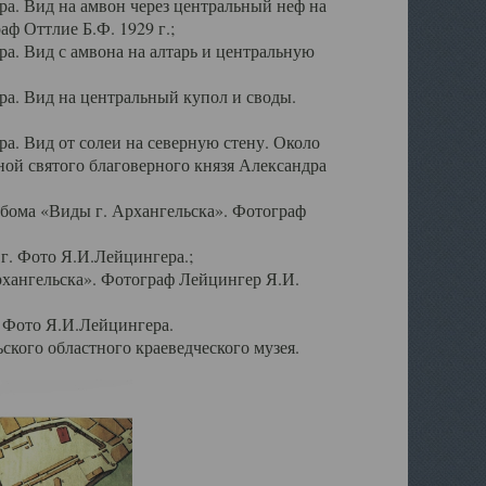
а. Вид на амвон через центральный неф на
аф Оттлие Б.Ф. 1929 г.;
. Вид с амвона на алтарь и центральную
а. Вид на центральный купол и своды.
. Вид от солеи на северную стену. Около
ой святого благоверного князя Александра
бома «Виды г. Архангельска». Фотограф
г. Фото Я.И.Лейцингера.;
рхангельска». Фотограф Лейцингер Я.И.
. Фото Я.И.Лейцингера.
кого областного краеведческого музея.