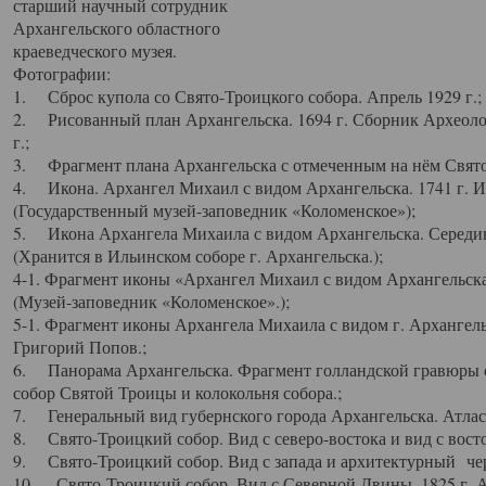
старший научный сотрудник
Архангельского областного
краеведческого музея.
Фотографии:
1. Сброс купола со Свято-Троицкого собора. Апрель 1929 г.;
2. Рисованный план Архангельска. 1694 г. Сборник Археолог
г.;
3. Фрагмент плана Архангельска с отмеченным на нём Свято
4. Икона. Архангел Михаил с видом Архангельска. 1741 г. 
(Государственный музей-заповедник «Коломенское»);
5. Икона Архангела Михаила с видом Архангельска. Середин
(Хранится в Ильинском соборе г. Архангельска.);
4-1. Фрагмент иконы «Архангел Михаил с видом Архангельска
(Музей-заповедник «Коломенское».);
5-1. Фрагмент иконы Архангела Михаила с видом г. Архангель
Григорий Попов.;
6. Панорама Архангельска. Фрагмент голландской гравюры с
собор Святой Троицы и колокольня собора.;
7. Генеральный вид губернского города Архангельска. Атлас 
8. Свято-Троицкий собор. Вид с северо-востока и вид с восто
9. Свято-Троицкий собор. Вид с запада и архитектурный чер
10. Свято-Троицкий собор. Вид с Северной Двины. 1825 г. А