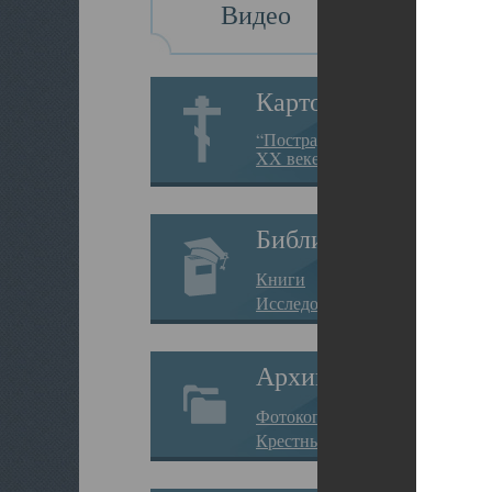
Видео
Картотека
“Пострадавшие за веру в
XX веке на Севере”
Библиотека
Книги
Исследования
Архив
Фотокопии дел
Крестные ходы