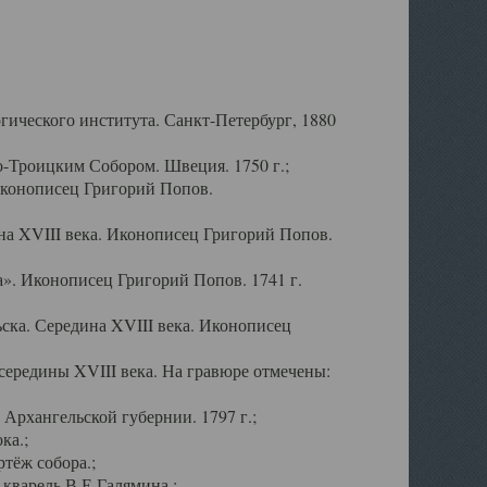
ического института. Санкт-Петербург, 1880
-Троицким Собором. Швеция. 1750 г.;
Иконописец Григорий Попов.
а XVIII века. Иконописец Григорий Попов.
». Иконописец Григорий Попов. 1741 г.
ска. Середина XVIII века. Иконописец
ередины XVIII века. На гравюре отмечены:
Архангельской губернии. 1797 г.;
ка.;
тёж собора.;
кварель В.Е.Галямина.;