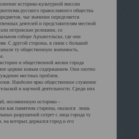
полнение историко-культурной миссии
триотизма русского православного общества.
редметов, чье значение определяется
твенных деятелей и представителям местной
тали петровские реликвии, со
альном соборе Архангельска, где они
м. С другой стороны, в связи с большой
кивали ту общественную значимость,
а.
тории и общественной жизни города
ение церкви новым содержанием. Они охотно
бсуждение местных проблем,
юзов. Наиболее ярко общественное служение
ельской и научной деятельности. Среди них
й, несомненную историко –
ауки как памятник старины, оказался лишь
ьных разрушений сотрет с лица города ту
 на которых держался город и его