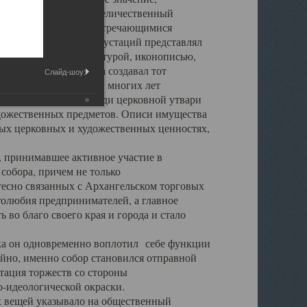
города. Обширный и величественный
ственными нигде не встречающимися
 символических инкрустаций представлял
 с живописью, скульптурой, иконописью,
ьер Троицкого храма создавал тот
Слайд-шоу:
обора, на протяжении многих лет
ице, библиотеке, среди церковной утвари
удожественных предметов. Описи имущества
ьных церковных и художественных ценностях,
, принимавшее активное участие в
собора, причем не только
 тесно связанных с Архангельском торговых
толюбия предпринимателей, а главное
во благо своего края и города и стало
 он одновременно воплотил себе функции
айно, именно собор становился отправной
тация торжеств со стороны
-идеологической окраски.
вещей указывало на общественный