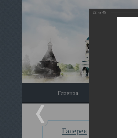
22
из
45
Главная
Экскурсия
Галерея