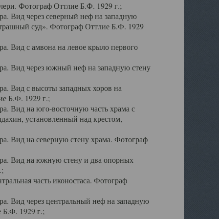
ери. Фотограф Оттлие Б.Ф. 1929 г.;
а. Вид через северный неф на западную
трашный суд». Фотограф Оттлие Б.Ф. 1929
. Вид с амвона на левое крыло первого
а. Вид через южный неф на западную стену
а. Вид с высоты западных хоров на
 Б.Ф. 1929 г.;
а. Вид на юго-восточную часть храма с
дахин, установленный над крестом,
а. Вид на северную стену храма. Фотограф
ра. Вид на южную стену и два опорных
;
тральная часть иконостаса. Фотограф
а. Вид через центральный неф на западную
Б.Ф. 1929 г.;