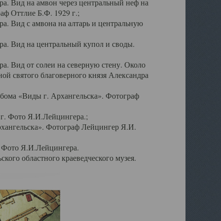
а. Вид на амвон через центральный неф на
аф Оттлие Б.Ф. 1929 г.;
. Вид с амвона на алтарь и центральную
а. Вид на центральный купол и своды.
. Вид от солеи на северную стену. Около
ой святого благоверного князя Александра
бома «Виды г. Архангельска». Фотограф
г. Фото Я.И.Лейцингера.;
рхангельска». Фотограф Лейцингер Я.И.
. Фото Я.И.Лейцингера.
кого областного краеведческого музея.