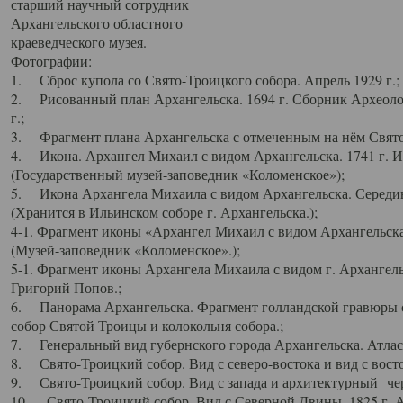
старший научный сотрудник
Архангельского областного
краеведческого музея.
Фотографии:
1. Сброс купола со Свято-Троицкого собора. Апрель 1929 г.;
2. Рисованный план Архангельска. 1694 г. Сборник Археолог
г.;
3. Фрагмент плана Архангельска с отмеченным на нём Свято
4. Икона. Архангел Михаил с видом Архангельска. 1741 г. 
(Государственный музей-заповедник «Коломенское»);
5. Икона Архангела Михаила с видом Архангельска. Середин
(Хранится в Ильинском соборе г. Архангельска.);
4-1. Фрагмент иконы «Архангел Михаил с видом Архангельска
(Музей-заповедник «Коломенское».);
5-1. Фрагмент иконы Архангела Михаила с видом г. Архангель
Григорий Попов.;
6. Панорама Архангельска. Фрагмент голландской гравюры с
собор Святой Троицы и колокольня собора.;
7. Генеральный вид губернского города Архангельска. Атлас 
8. Свято-Троицкий собор. Вид с северо-востока и вид с восто
9. Свято-Троицкий собор. Вид с запада и архитектурный чер
10. Свято-Троицкий собор. Вид с Северной Двины. 1825 г. А