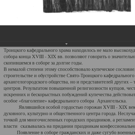
заслуженно выделяя из многочисленных культовых построек 
иконостас украшенный колоннами ионического стиля, с един
царскими вратами, изящным фронтоном и множеством резных,
собой поистине художественную ценность. В совокупности же
шитьем, многочисленными предметами церковной утвари интер
неповторимый красочный ансамбль декоративного убранства с
поражающий воображение своих посетителей. В соборной ризн
Троицкого кафедрального храма находилось не мало высокох
собора конца XVIII - XIX вв. позволяют говорить о значител
скопившемся в соборе за долгие годы.
В немалой степени этому способствовало купеческое сословие
строительстве и обустройстве Свято-Троицкого кафедрального 
архангелогородского общества, но и представителей других –
центров. Результатом повышенной религиозности купцов, чес
искренних и бескорыстных побуждений купечества действовать 
особое «благолепие» кафедрального собора Архангельска.
Являвшийся особой гордостью горожан XVIII - XIX века
духовного, культурно и общественного центра города. Неслуч
точкой для многочисленных городских праздников, а регламен
власти сказывалась на придании праздникам конфессионально
Появление в соборе гражданских и даже сугубо военных 