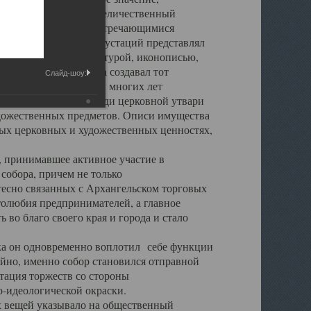
города. Обширный и величественный
ственными нигде не встречающимися
 символических инкрустаций представлял
 с живописью, скульптурой, иконописью,
ьер Троицкого храма создавал тот
Слайд-шоу:
обора, на протяжении многих лет
ице, библиотеке, среди церковной утвари
удожественных предметов. Описи имущества
ьных церковных и художественных ценностях,
, принимавшее активное участие в
собора, причем не только
 тесно связанных с Архангельском торговых
толюбия предпринимателей, а главное
во благо своего края и города и стало
 он одновременно воплотил себе функции
айно, именно собор становился отправной
тация торжеств со стороны
-идеологической окраски.
вещей указывало на общественный