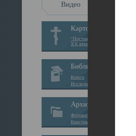
Видео
Картотека
“Пострадавшие за веру в
XX веке на Севере”
Библиотека
Книги
Исследования
Архив
Фотокопии дел
Крестные ходы