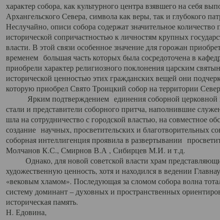
характер собора, как культурного центра взявшего на себя вы
Архангельского Севера, символа как веры, так и глубокого па
Неслучайно, описи собора содержат значительное количество п
исторической сопричастностью к личностям крупных государс
власти. В этой связи особенное значение для горожан приобре
временем большая часть которых была сосредоточена в кафедр
приобрели характер религиозного поклонения царским святыня
исторической ценностью этих гражданских вещей они подчер
которую приобрел Свято Троицкий собор на территории Север
Ярким подтверждением единения соборной церковной ис
стали и представители соборного притча, наполнившие служ
шла на сотрудничество с городской властью, на совместное о
создание научных, просветительских и благотворительных со
соборная интеллигенция проявила в развертывании просветит
Молчанов К.С., Смирнов В.А , Сибирцев М.И. и т.д.
Однако, для новой советской власти храм представляющи
художественную ценность, хотя и находился в ведении Главн
«вековым хламом». Последующая за сломом собора волна тотал
систему доминант – духовных и пространственных ориентиров,
историческая память.
Н. Едовина,