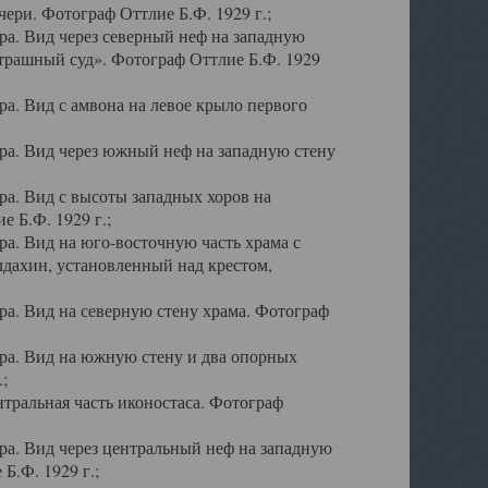
ери. Фотограф Оттлие Б.Ф. 1929 г.;
а. Вид через северный неф на западную
трашный суд». Фотограф Оттлие Б.Ф. 1929
. Вид с амвона на левое крыло первого
а. Вид через южный неф на западную стену
а. Вид с высоты западных хоров на
 Б.Ф. 1929 г.;
а. Вид на юго-восточную часть храма с
дахин, установленный над крестом,
а. Вид на северную стену храма. Фотограф
ра. Вид на южную стену и два опорных
;
тральная часть иконостаса. Фотограф
а. Вид через центральный неф на западную
Б.Ф. 1929 г.;