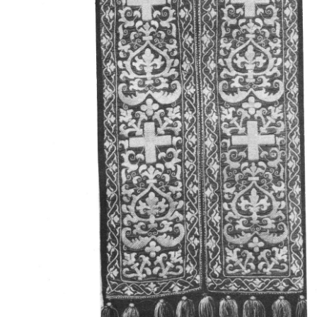
Свято-Троицкий собор
Свято-Троицкий собор Архангельска
23.12.2015
Сегодня мы можем говорить, что Архангельск в большей мере,
пострадал от целенаправленных систематических разрушений,
выдающихся памятников архитектуры. Больше всего по старом
вызванная борьбой с религией, набравшая особую силу в конце
разрушение православного центра архангельской губернии - а
собора Архангельска.
Возникнув в начале XVIII века в центре Архангельск
двухэтажный Троицкий собор, сразу превратился в зрительну
XVIII веке по масштабам ему не было равных на Севере. Впл
оставался самым высоким и значительным из городских строе
второе место, после гостиных дворов, в градостроительной ка
Один из самых больших и светлых соборов России воплотил в
портового города с отраженными в ней архитектурными тече
архангелогородской школы церковного зодчества.
Масштабность, благолепие и богатство собора, вполне оправды