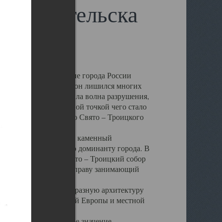
 Архангельска
 чем другие губернские города России
 в результате которых он лишился многих
у Архангельску ударила волна разрушения,
 20 –х годов. Отправной точкой чего стало
нсамбля кафедрального Свято – Троицкого
а, величественный каменный
ю и градостроительную доминанту города. В
оть до разрушения Свято – Троицкий собор
ний Архангельска, по праву занимающий
ртине Архангельска.
 себе яркую и своеобразную архитектуру
ниями России, Западной Европы и местной
вали его кафедральное значение,