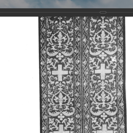
Виртуа
Новомученико
Земли А
Сайт создан по благосло
и Холмо
Наследники
Галерея
Главная
Галерея
Храмы-мученики Архангельска
Свято-Тро