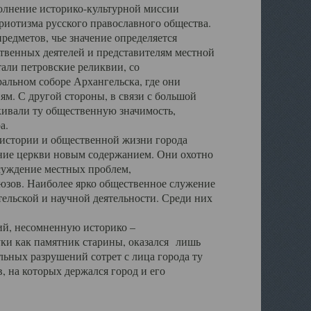
полнение историко-культурной миссии
триотизма русского православного общества.
редметов, чье значение определяется
твенных деятелей и представителям местной
тали петровские реликвии, со
альном соборе Архангельска, где они
м. С другой стороны, в связи с большой
кивали ту общественную значимость,
а.
тории и общественной жизни города
ение церкви новым содержанием. Они охотно
бсуждение местных проблем,
юзов. Наиболее ярко общественное служение
ельской и научной деятельности. Среди них
й, несомненную историко –
ауки как памятник старины, оказался лишь
ьных разрушений сотрет с лица города ту
 на которых держался город и его