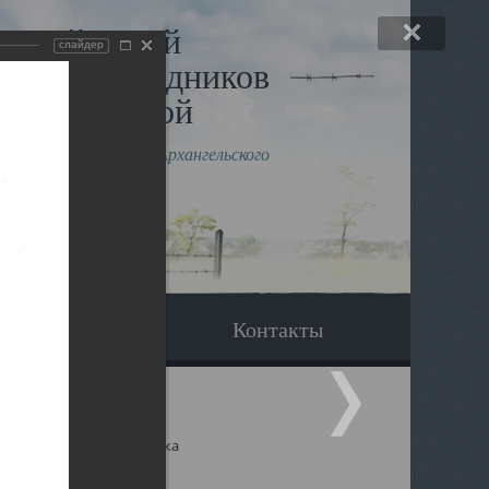
льный музей
слайдер
в и исповедников
рхангельской
влению митрополита Архангельского
горского Даниила
Вопрос-ответ
Контакты
ицкий собор Архангельска