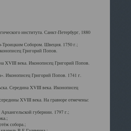
ического института. Санкт-Петербург, 1880
-Троицким Собором. Швеция. 1750 г.;
Иконописец Григорий Попов.
а XVIII века. Иконописец Григорий Попов.
». Иконописец Григорий Попов. 1741 г.
ска. Середина XVIII века. Иконописец
ередины XVIII века. На гравюре отмечены:
Архангельской губернии. 1797 г.;
ка.;
тёж собора.;
кварель В.Е.Галямина.;