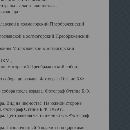
тральная часть иконостаса;
о-запада.;
славской в холмогорский Преображенский
лославской в холмогорский Преображенский
оровны Милославской в холмогорский
АОКМ.;
в холмогорский Преображенский собор.;
 собора до взрыва. Фотограф Оттлие Б.Ф.
 собора после взрыва. Фотограф Оттлие Б.Ф.
а. Вид на иконостас. На южной стороне
. Фотограф Оттлие Б.Ф. 1929 г.;
а. Центральная часть иконостаса. Фотограф
ра. Позолоченный балдахин над царскими