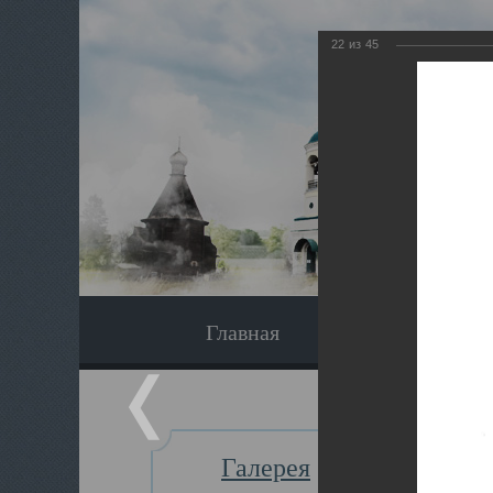
22
из
45
Главная
Экскурсия
Галерея