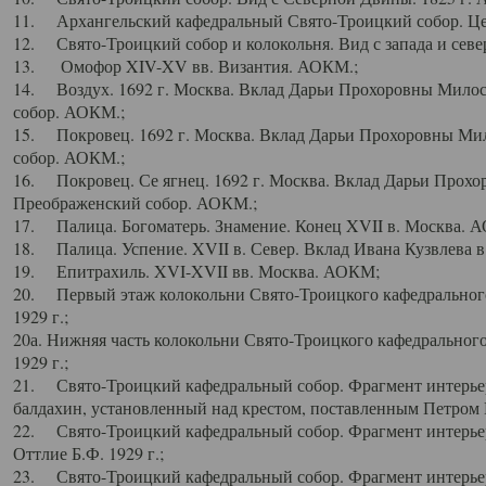
11. Архангельский кафедральный Свято-Троицкий собор. Цен
12. Свято-Троицкий собор и колокольня. Вид с запада и север
13. Омофор XIV-XV вв. Византия. АОКМ.;
14. Воздух. 1692 г. Москва. Вклад Дарьи Прохоровны Мило
собор. АОКМ.;
15. Покровец. 1692 г. Москва. Вклад Дарьи Прохоровны Ми
собор. АОКМ.;
16. Покровец. Се ягнец. 1692 г. Москва. Вклад Дарьи Прох
Преображенский собор. АОКМ.;
17. Палица. Богоматерь. Знамение. Конец XVII в. Москва. 
18. Палица. Успение. XVII в. Север. Вклад Ивана Кузвлева 
19. Епитрахиль. XVI-XVII вв. Москва. АОКМ;
20. Первый этаж колокольни Свято-Троицкого кафедрального
1929 г.;
20а. Нижняя часть колокольни Свято-Троицкого кафедрального
1929 г.;
21. Свято-Троицкий кафедральный собор. Фрагмент интерьер
балдахин, установленный над крестом, поставленным Петром I
22. Свято-Троицкий кафедральный собор. Фрагмент интерьер
Оттлие Б.Ф. 1929 г.;
23. Свято-Троицкий кафедральный собор. Фрагмент интерье