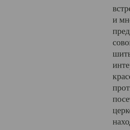
встр
и мн
пред
сово
шить
инте
крас
прот
посе
церк
нахо