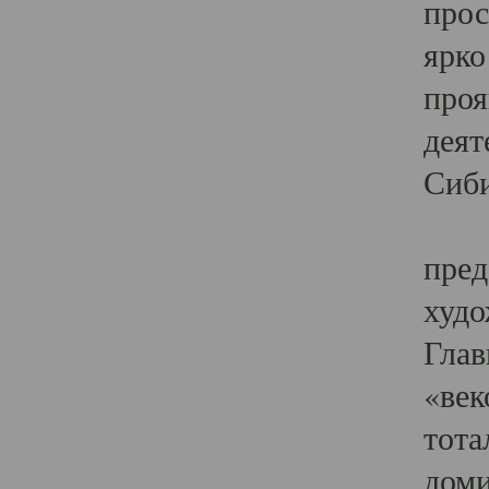
прос
ярко
проя
деят
Сиби
Одн
пред
худо
Глав
«век
тота
доми