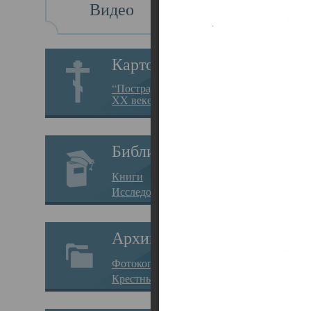
Видео
Св
Картотека
Свя
“Пострадавшие за веру в
XX веке на Севере”
23.12.
Сего
Библиотека
мере
Книги
целе
Исследования
резу
Архив
памя
Фотокопии дел
Арха
Крестные ходы
борь