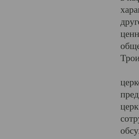
хара
друг
ценн
обще
Трои
Ярк
церк
пред
церк
сотр
обсу