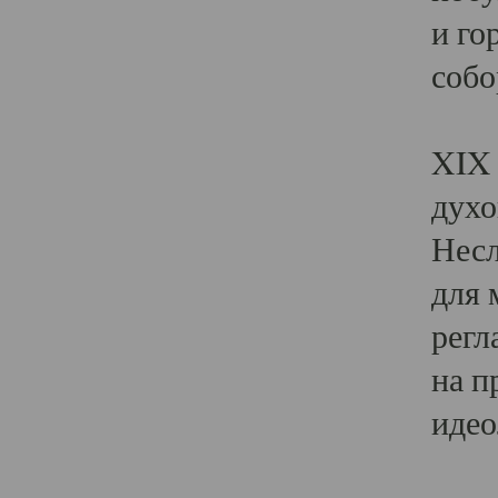
и го
собо
Явл
XIX 
духо
Несл
для 
регл
на п
идео
Поя