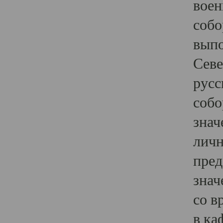
воен
собо
выпо
Севе
русс
собо
знач
личн
пред
знач
со в
в ка