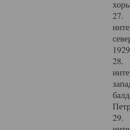
хоры
27. 
инте
севе
1929 
28. 
инте
запа
балд
Петр
29. 
инте