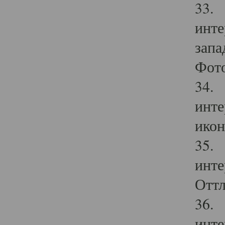
33. 
инте
запа
Фото
34. 
инте
икон
35. 
инте
Оттл
36. 
инте