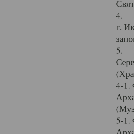
Свят
4. И
г. И
запо
5. И
Сере
(Хра
4-1.
Арха
(Муз
5-1.
Арха