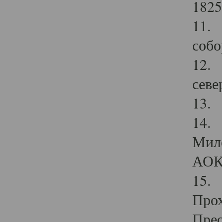
1825
11.
собо
12. 
севе
13.
14. 
Мило
АОК
15. 
Прох
Прео