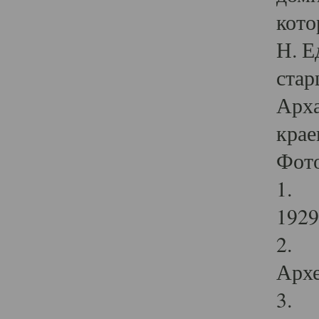
кото
Н. Е
стар
Арха
крае
Фот
1. С
1929 
2. Р
Архе
3. Ф