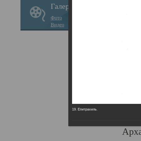
Галерея
годо
Фото
прав
Видео
кафе
Воз
Арха
Трои
град
масш
разр
19. Епитрахиль.
высо
Арха