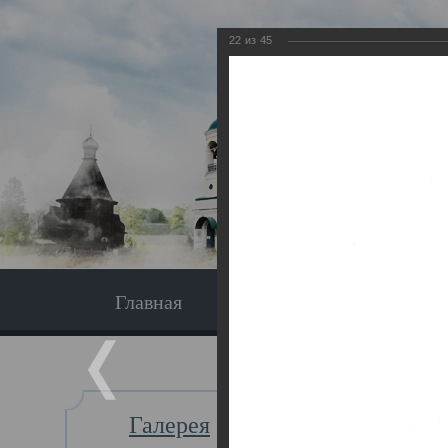
22
из
45
Главная
Экскурсия
Главная
Галерея