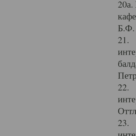
20а.
кафе
Б.Ф. 
21. 
инте
балд
Петр
22. 
инте
Оттл
23. 
инте