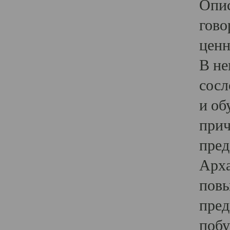
Опис
гово
ценн
В не
сосл
и об
прич
пред
Арха
повы
пред
побу