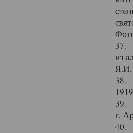
стен
свят
Фото
37. 
из а
Я.И. 
38. 
1919
39. 
г. А
40. 