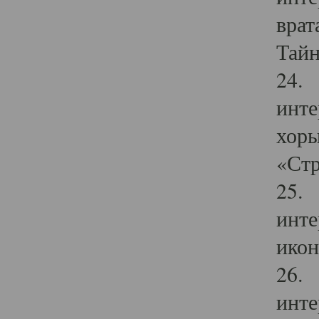
врат
Тайн
24. 
инте
хоры
«Стр
25. 
инте
икон
26. 
инте