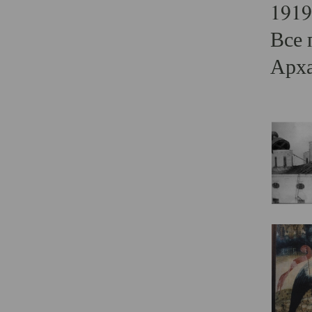
1919
Все 
Арха