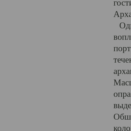
гост
Арха
Один
вопл
порт
тече
арха
Масш
опра
выде
Обши
коло