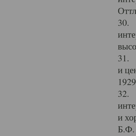
Оттл
30. 
инте
высо
31. 
и це
1929 
32. 
инте
и хо
Б.Ф. 