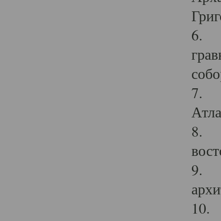
Григ
6. П
грав
собо
7. Г
Атла
8. С
вост
9. С
архи
10. 