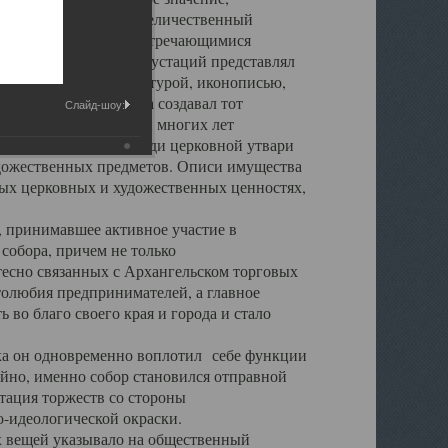
города. Обширный и величественный
ственными нигде не встречающимися
 символических инкрустаций представлял
 с живописью, скульптурой, иконописью,
ьер Троицкого храма создавал тот
Слайд-шоу:
обора, на протяжении многих лет
ице, библиотеке, среди церковной утвари
удожественных предметов. Описи имущества
ьных церковных и художественных ценностях,
, принимавшее активное участие в
собора, причем не только
 тесно связанных с Архангельском торговых
толюбия предпринимателей, а главное
во благо своего края и города и стало
 он одновременно воплотил себе функции
айно, именно собор становился отправной
тация торжеств со стороны
-идеологической окраски.
вещей указывало на общественный