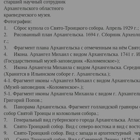
старший научный сотрудник
Архангельского областного
краеведческого музея.
Фотографии:
1. Сброс купола со Свято-Троицкого собора. Апрель 1929 г.;
2. Рисованный план Архангельска. 1694 г. Сборник Археолог
г.;
3. Фрагмент плана Архангельска с отмеченным на нём Свято
4. Икона. Архангел Михаил с видом Архангельска. 1741 г. 
(Государственный музей-заповедник «Коломенское»);
5. Икона Архангела Михаила с видом Архангельска. Середин
(Хранится в Ильинском соборе г. Архангельска.);
4-1. Фрагмент иконы «Архангел Михаил с видом Архангельска
(Музей-заповедник «Коломенское».);
5-1. Фрагмент иконы Архангела Михаила с видом г. Архангель
Григорий Попов.;
6. Панорама Архангельска. Фрагмент голландской гравюры с
собор Святой Троицы и колокольня собора.;
7. Генеральный вид губернского города Архангельска. Атлас 
8. Свято-Троицкий собор. Вид с северо-востока и вид с восто
9. Свято-Троицкий собор. Вид с запада и архитектурный чер
10. Свято-Троицкий собор. Вид с Северной Двины. 1825 г. А