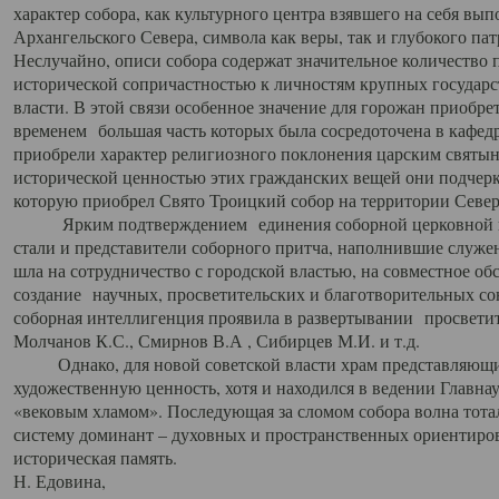
характер собора, как культурного центра взявшего на себя вы
Архангельского Севера, символа как веры, так и глубокого па
Неслучайно, описи собора содержат значительное количество п
исторической сопричастностью к личностям крупных государс
власти. В этой связи особенное значение для горожан приобре
временем большая часть которых была сосредоточена в кафедр
приобрели характер религиозного поклонения царским святыня
исторической ценностью этих гражданских вещей они подчер
которую приобрел Свято Троицкий собор на территории Север
Ярким подтверждением единения соборной церковной ис
стали и представители соборного притча, наполнившие служ
шла на сотрудничество с городской властью, на совместное о
создание научных, просветительских и благотворительных со
соборная интеллигенция проявила в развертывании просветит
Молчанов К.С., Смирнов В.А , Сибирцев М.И. и т.д.
Однако, для новой советской власти храм представляющи
художественную ценность, хотя и находился в ведении Главн
«вековым хламом». Последующая за сломом собора волна тотал
систему доминант – духовных и пространственных ориентиров,
историческая память.
Н. Едовина,