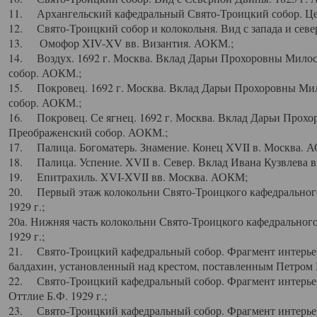
11. Архангельский кафедральный Свято-Троицкий собор. Цен
12. Свято-Троицкий собор и колокольня. Вид с запада и север
13. Омофор XIV-XV вв. Византия. АОКМ.;
14. Воздух. 1692 г. Москва. Вклад Дарьи Прохоровны Мило
собор. АОКМ.;
15. Покровец. 1692 г. Москва. Вклад Дарьи Прохоровны Ми
собор. АОКМ.;
16. Покровец. Се ягнец. 1692 г. Москва. Вклад Дарьи Прох
Преображенский собор. АОКМ.;
17. Палица. Богоматерь. Знамение. Конец XVII в. Москва. 
18. Палица. Успение. XVII в. Север. Вклад Ивана Кузвлева 
19. Епитрахиль. XVI-XVII вв. Москва. АОКМ;
20. Первый этаж колокольни Свято-Троицкого кафедрального
1929 г.;
20а. Нижняя часть колокольни Свято-Троицкого кафедрального
1929 г.;
21. Свято-Троицкий кафедральный собор. Фрагмент интерьер
балдахин, установленный над крестом, поставленным Петром I
22. Свято-Троицкий кафедральный собор. Фрагмент интерьер
Оттлие Б.Ф. 1929 г.;
23. Свято-Троицкий кафедральный собор. Фрагмент интерье