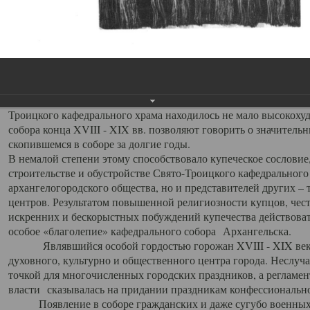
заслуженно выделяя из многочисленных культовых построек 
иконостас украшенный колоннами ионического стиля, с един
царскими вратами, изящным фронтоном и множеством резных,
собой поистине художественную ценность. В совокупности же
шитьем, многочисленными предметами церковной утвари интер
неповторимый красочный ансамбль декоративного убранства с
поражающий воображение своих посетителей. В соборной ризн
Троицкого кафедрального храма находилось не мало высокох
собора конца XVIII - XIX вв. позволяют говорить о значител
скопившемся в соборе за долгие годы.
В немалой степени этому способствовало купеческое сословие
строительстве и обустройстве Свято-Троицкого кафедрального 
архангелогородского общества, но и представителей других –
центров. Результатом повышенной религиозности купцов, чес
искренних и бескорыстных побуждений купечества действовать 
особое «благолепие» кафедрального собора Архангельска.
Являвшийся особой гордостью горожан XVIII - XIX века
духовного, культурно и общественного центра города. Неслуч
точкой для многочисленных городских праздников, а регламен
власти сказывалась на придании праздникам конфессионально
Появление в соборе гражданских и даже сугубо военных 