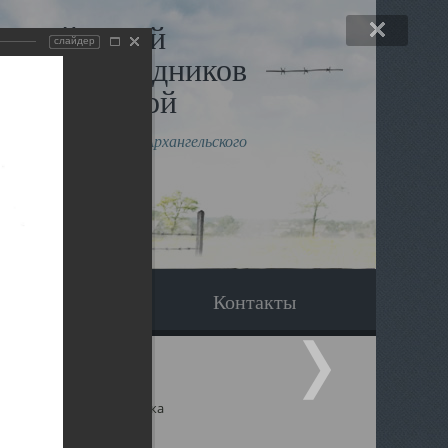
льный музей
слайдер
в и исповедников
рхангельской
влению митрополита Архангельского
горского Даниила
Вопрос-ответ
Контакты
ицкий собор Архангельска