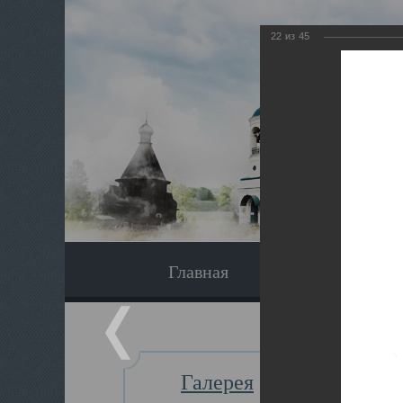
22
из
45
Главная
Экскурсия
Галерея