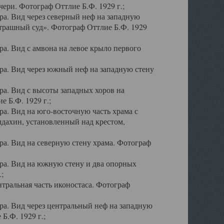
ери. Фотограф Оттлие Б.Ф. 1929 г.;
а. Вид через северный неф на западную
трашный суд». Фотограф Оттлие Б.Ф. 1929
. Вид с амвона на левое крыло первого
а. Вид через южный неф на западную стену
а. Вид с высоты западных хоров на
 Б.Ф. 1929 г.;
а. Вид на юго-восточную часть храма с
дахин, установленный над крестом,
а. Вид на северную стену храма. Фотограф
ра. Вид на южную стену и два опорных
;
тральная часть иконостаса. Фотограф
а. Вид через центральный неф на западную
Б.Ф. 1929 г.;