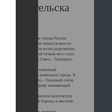
 Архангельска
 чем другие губернские города России
 в результате которых он лишился многих
у Архангельску ударила волна разрушения,
 20 –х годов. Отправной точкой чего стало
нсамбля кафедрального Свято – Троицкого
а, величественный каменный
ю и градостроительную доминанту города. В
оть до разрушения Свято – Троицкий собор
ний Архангельска, по праву занимающий
ртине Архангельска.
 себе яркую и своеобразную архитектуру
ниями России, Западной Европы и местной
вали его кафедральное значение,