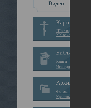
Видео
Картотека
“Пострадавшие за веру в
XX веке на Севере”
Библиотека
Книги
Исследования
Архив
Фотокопии дел
Крестные ходы