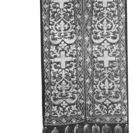
Свято-Троицкий собор
Свято-Троицкий собор Архангельска
23.12.2015
Сегодня мы можем говорить, что Архангельск в большей мере,
пострадал от целенаправленных систематических разрушений,
выдающихся памятников архитектуры. Больше всего по старом
вызванная борьбой с религией, набравшая особую силу в конце
разрушение православного центра архангельской губернии - а
собора Архангельска.
Возникнув в начале XVIII века в центре Архангельск
двухэтажный Троицкий собор, сразу превратился в зрительну
XVIII веке по масштабам ему не было равных на Севере. Впл
оставался самым высоким и значительным из городских строе
второе место, после гостиных дворов, в градостроительной ка
Один из самых больших и светлых соборов России воплотил в
портового города с отраженными в ней архитектурными тече
архангелогородской школы церковного зодчества.
Масштабность, благолепие и богатство собора, вполне оправды