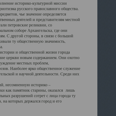
полнение историко-культурной миссии
триотизма русского православного общества.
редметов, чье значение определяется
твенных деятелей и представителям местной
тали петровские реликвии, со
альном соборе Архангельска, где они
м. С другой стороны, в связи с большой
кивали ту общественную значимость,
а.
тории и общественной жизни города
ение церкви новым содержанием. Они охотно
бсуждение местных проблем,
юзов. Наиболее ярко общественное служение
ельской и научной деятельности. Среди них
й, несомненную историко –
ауки как памятник старины, оказался лишь
ьных разрушений сотрет с лица города ту
 на которых держался город и его