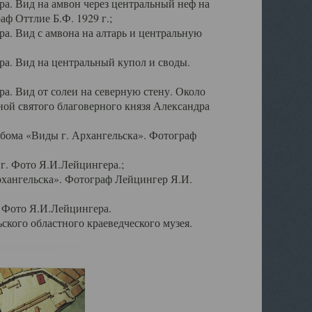
а. Вид на амвон через центральный неф на
аф Оттлие Б.Ф. 1929 г.;
. Вид с амвона на алтарь и центральную
а. Вид на центральный купол и своды.
. Вид от солеи на северную стену. Около
ой святого благоверного князя Александра
бома «Виды г. Архангельска». Фотограф
г. Фото Я.И.Лейцингера.;
рхангельска». Фотограф Лейцингер Я.И.
. Фото Я.И.Лейцингера.
кого областного краеведческого музея.