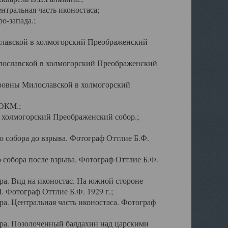
тральная часть иконостаса;
о-запада.;
славской в холмогорский Преображенский
лославской в холмогорский Преображенский
оровны Милославской в холмогорский
АОКМ.;
в холмогорский Преображенский собор.;
 собора до взрыва. Фотограф Оттлие Б.Ф.
 собора после взрыва. Фотограф Оттлие Б.Ф.
а. Вид на иконостас. На южной стороне
. Фотограф Оттлие Б.Ф. 1929 г.;
а. Центральная часть иконостаса. Фотограф
ра. Позолоченный балдахин над царскими