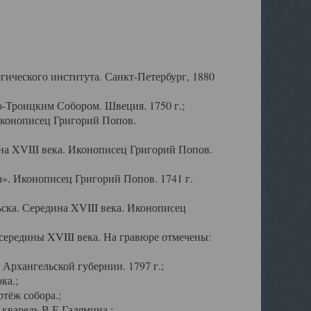
ического института. Санкт-Петербург, 1880
-Троицким Собором. Швеция. 1750 г.;
Иконописец Григорий Попов.
а XVIII века. Иконописец Григорий Попов.
». Иконописец Григорий Попов. 1741 г.
ска. Середина XVIII века. Иконописец
ередины XVIII века. На гравюре отмечены:
Архангельской губернии. 1797 г.;
ка.;
тёж собора.;
кварель В.Е.Галямина.;