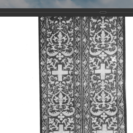
Виртуа
Новомученико
Земли А
Сайт создан по благосло
и Холмо
Наследники
Галерея
Главная
Галерея
Храмы-мученики Архангельска
Свято-Тро