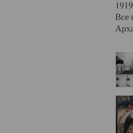
1919
Все 
Арха