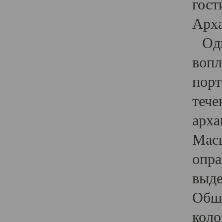
гост
Арха
Один
вопл
порт
тече
арха
Масш
опра
выде
Обши
коло