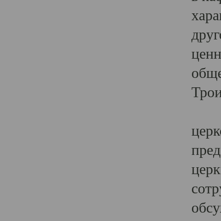
хара
друг
ценн
обще
Трои
Ярк
церк
пред
церк
сотр
обсу