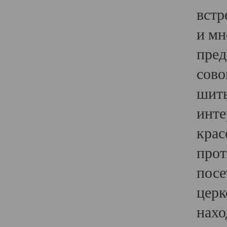
встр
и мн
пред
сово
шить
инте
крас
прот
посе
церк
нахо