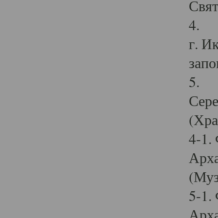
Свят
4. И
г. И
запо
5. И
Сере
(Хра
4-1.
Арха
(Муз
5-1.
Арха