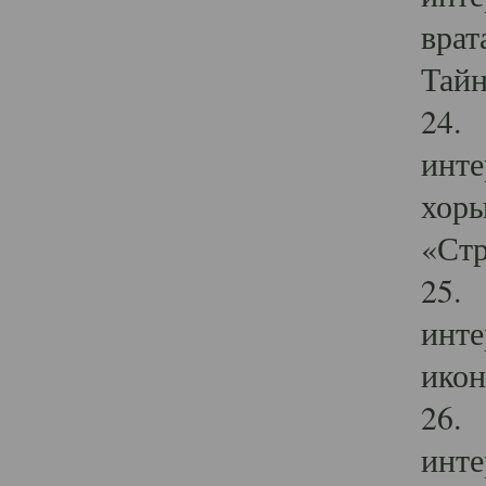
врат
Тайн
24. 
инте
хоры
«Стр
25. 
инте
икон
26. 
инте