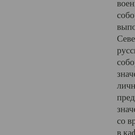
воен
собо
выпо
Севе
русс
собо
знач
личн
пред
знач
со в
в ка