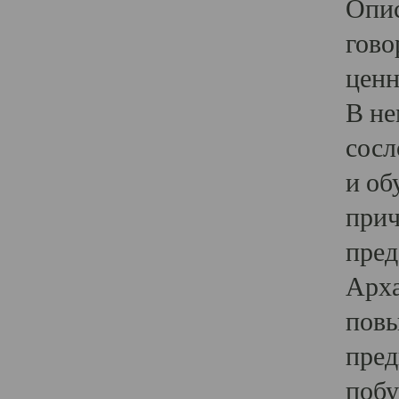
Опис
гово
ценн
В не
сосл
и об
прич
пред
Арха
повы
пред
побу