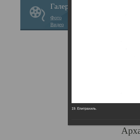
Галерея
годо
Фото
прав
Видео
кафе
Воз
Арха
Трои
град
масш
разр
19. Епитрахиль.
высо
Арха