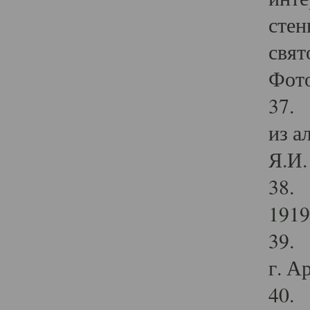
стен
свят
Фото
37. 
из а
Я.И. 
38. 
1919
39. 
г. А
40. 