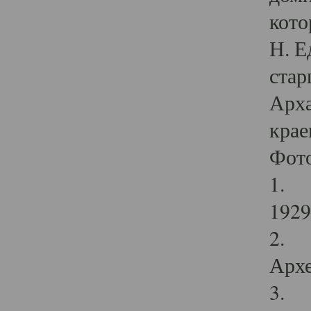
кото
Н. Е
стар
Арха
крае
Фот
1. С
1929 
2. Р
Архе
3. Ф