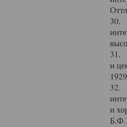
Оттл
30. 
инте
высо
31. 
и це
1929 
32. 
инте
и хо
Б.Ф. 