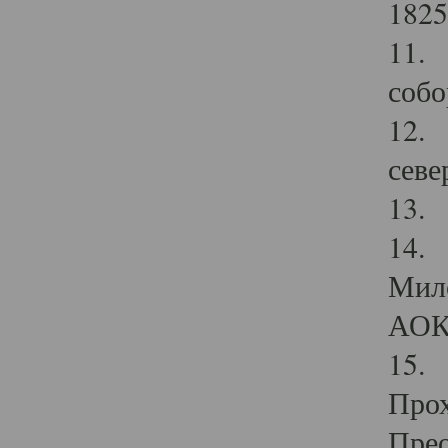
1825
11.
собо
12. 
севе
13.
14. 
Мило
АОК
15. 
Прох
Прео