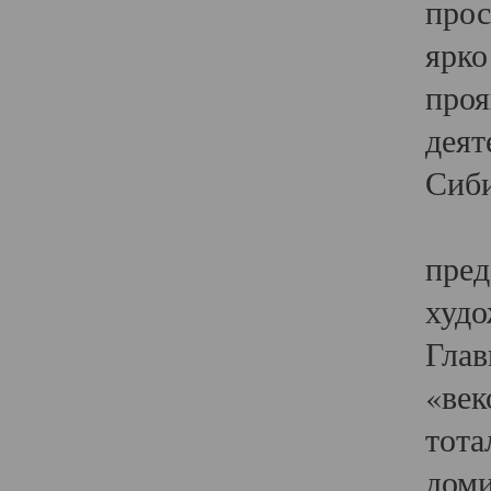
прос
ярко
проя
деят
Сиби
Одн
пред
худо
Глав
«век
тота
доми