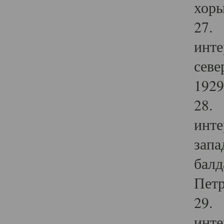
хоры
27. 
инте
севе
1929 
28. 
инте
запа
балд
Петр
29. 
инте