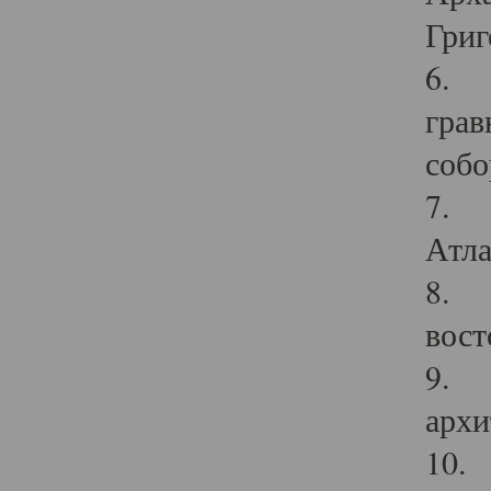
Григ
6. П
грав
собо
7. Г
Атла
8. С
вост
9. С
архи
10. 