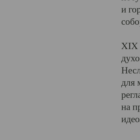
и го
собо
Явл
XIX 
духо
Несл
для 
регл
на п
идео
Поя