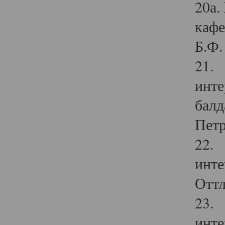
20а.
кафе
Б.Ф. 
21. 
инте
балд
Петр
22. 
инте
Оттл
23. 
инте