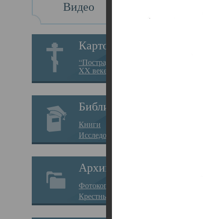
Видео
Св
Картотека
Свя
“Пострадавшие за веру в
XX веке на Севере”
23.12.
Сего
Библиотека
мере
Книги
целе
Исследования
резу
Архив
памя
Фотокопии дел
Арха
Крестные ходы
борь