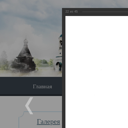
22
из
45
Главная
Экскурсия
Главная
Галерея