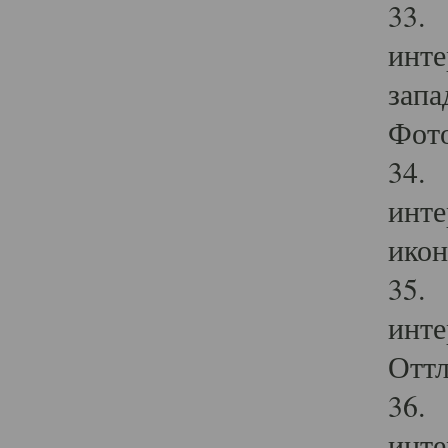
33. 
инте
запа
Фото
34. 
инте
икон
35. 
инте
Оттл
36. 
инте