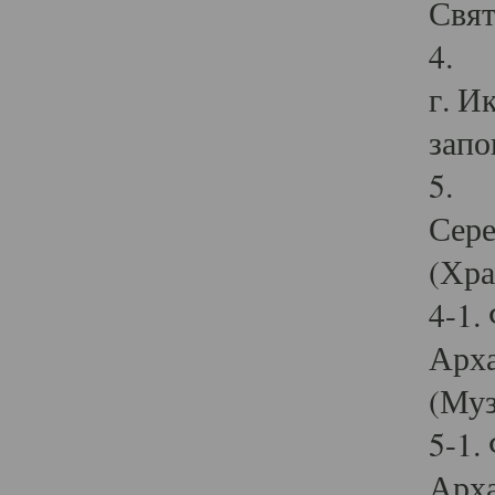
Свят
4. И
г. И
запо
5. И
Сере
(Хра
4-1.
Арха
(Муз
5-1.
Арха