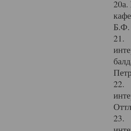
20а.
кафе
Б.Ф. 
21. 
инте
балд
Петр
22. 
инте
Оттл
23. 
инте