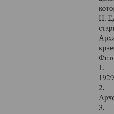
кото
Н. Е
стар
Арха
крае
Фот
1. С
1929 
2. Р
Архе
3. Ф