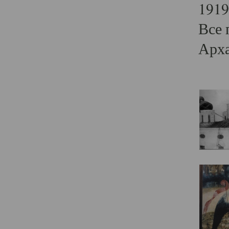
1919
Все 
Арха