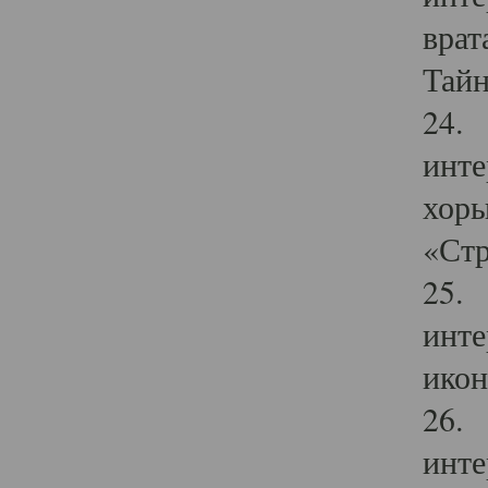
врат
Тайн
24. 
инте
хоры
«Стр
25. 
инте
икон
26. 
инте