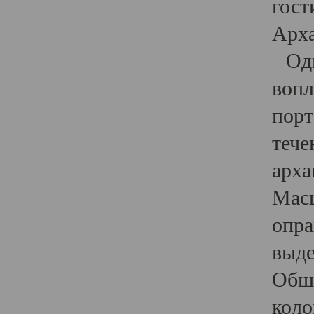
гост
Арха
Один
вопл
порт
тече
арха
Масш
опра
выде
Обши
коло