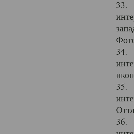
33. 
инте
запа
Фото
34. 
инте
икон
35. 
инте
Оттл
36. 
инте