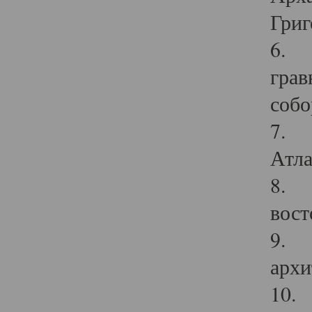
Григ
6. П
грав
собо
7. Г
Атла
8. С
вост
9. С
архи
10. 