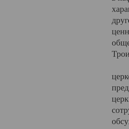
хара
друг
ценн
обще
Трои
Ярк
церк
пред
церк
сотр
обсу