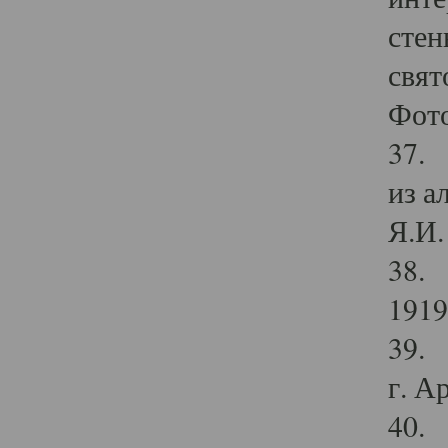
стен
свят
Фото
37. 
из а
Я.И. 
38. 
1919
39. 
г. А
40. 