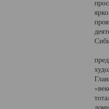
прос
ярко
проя
деят
Сиби
Одн
пред
худо
Глав
«век
тота
доми