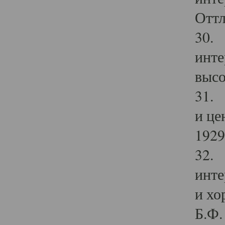
Оттл
30. 
инте
высо
31. 
и це
1929 
32. 
инте
и хо
Б.Ф. 