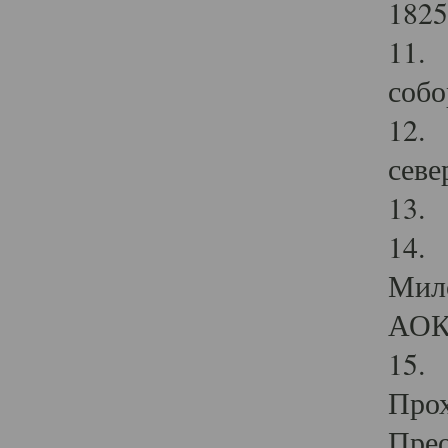
1825
11.
собо
12. 
севе
13.
14. 
Мило
АОК
15. 
Прох
Прео