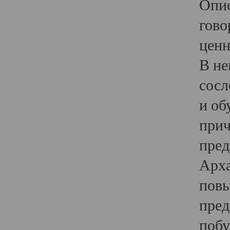
Опис
гово
ценн
В не
сосл
и об
прич
пред
Арха
повы
пред
побу