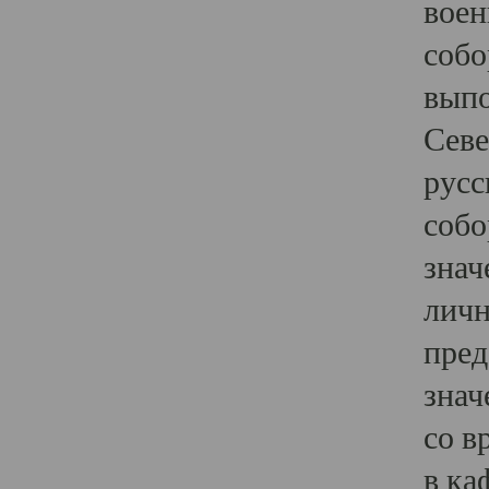
воен
собо
выпо
Севе
русс
собо
знач
личн
пред
знач
со в
в ка