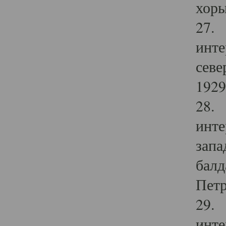
хоры
27. 
инте
севе
1929 
28. 
инте
запа
балд
Петр
29. 
инте