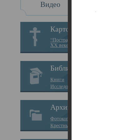
Видео
Св
Картотека
Свя
“Пострадавшие за веру в
XX веке на Севере”
23.12.
Сего
Библиотека
мере
Книги
целе
Исследования
резу
Архив
памя
Фотокопии дел
Арха
Крестные ходы
борь