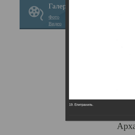
Галерея
годо
Фото
прав
Видео
кафе
Воз
Арха
Трои
град
масш
разр
19. Епитрахиль.
высо
Арха