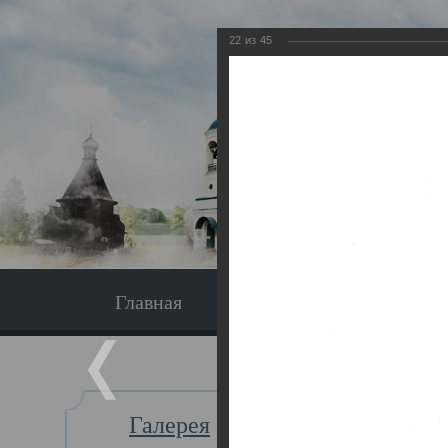
22
из
45
Главная
Экскурсия
Главная
Галерея