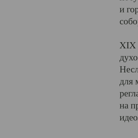
и го
собо
Явл
XIX 
духо
Несл
для 
регл
на п
идео
Поя