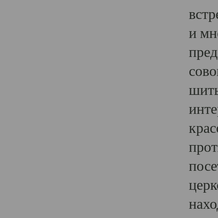
встр
и мн
пред
сово
шить
инте
крас
прот
посе
церк
нахо