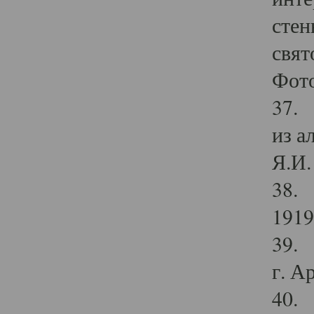
стен
свят
Фото
37. 
из а
Я.И. 
38. 
1919
39. 
г. А
40. 