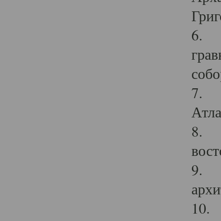
Григ
6. П
грав
собо
7. Г
Атла
8. С
вост
9. С
архи
10. 