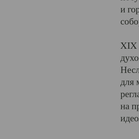
и го
собо
Явл
XIX 
духо
Несл
для 
регл
на п
идео
Поя