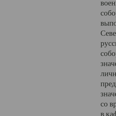
воен
собо
выпо
Севе
русс
собо
знач
личн
пред
знач
со в
в ка