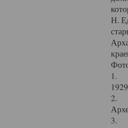
кото
Н. Е
стар
Арха
крае
Фот
1. С
1929 
2. Р
Архе
3. Ф