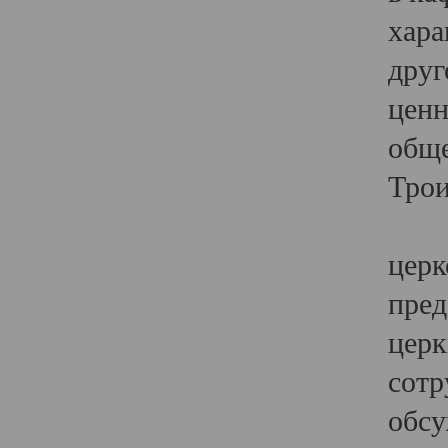
хара
друг
ценн
обще
Трои
Ярк
церк
пред
церк
сотр
обсу