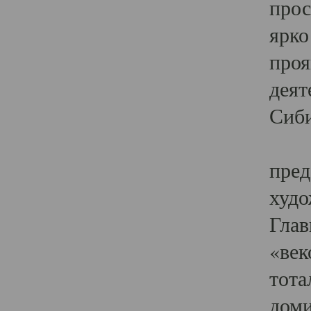
прос
ярко
проя
деят
Сиби
Одн
пред
худо
Глав
«век
тота
доми