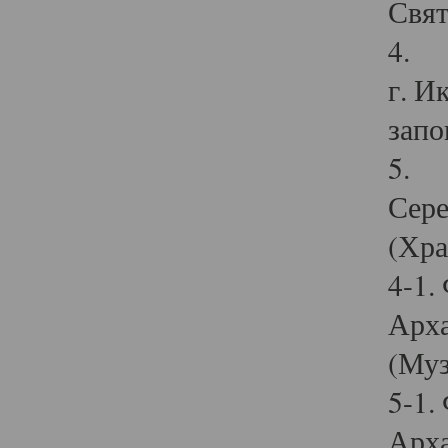
Свят
4. И
г. И
запо
5. И
Сере
(Хра
4-1.
Арха
(Муз
5-1.
Арха