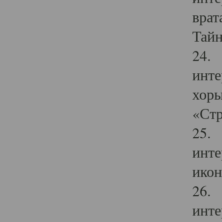
врат
Тайн
24. 
инте
хоры
«Стр
25. 
инте
икон
26. 
инте