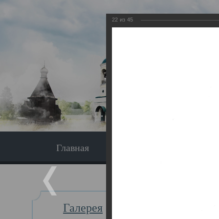
22
из
45
Главная
Экскурсия
Главная
Галерея