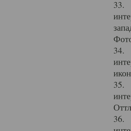
33. 
инте
запа
Фото
34. 
инте
икон
35. 
инте
Оттл
36. 
инте