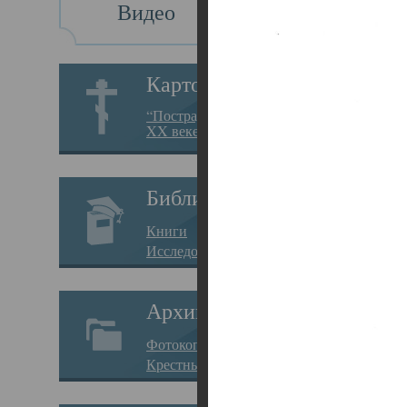
Видео
Св
Картотека
Свя
“Пострадавшие за веру в
XX веке на Севере”
23.12.
Сего
Библиотека
мере
Книги
целе
Исследования
резу
Архив
памя
Фотокопии дел
Арха
Крестные ходы
борь