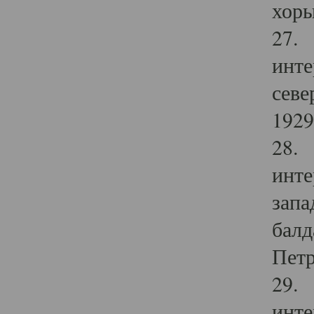
хоры
27. 
инте
севе
1929 
28. 
инте
запа
балд
Петр
29. 
инте