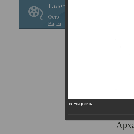
Галерея
годо
Фото
прав
Видео
кафе
Воз
Арха
Трои
град
масш
разр
19. Епитрахиль.
высо
Арха