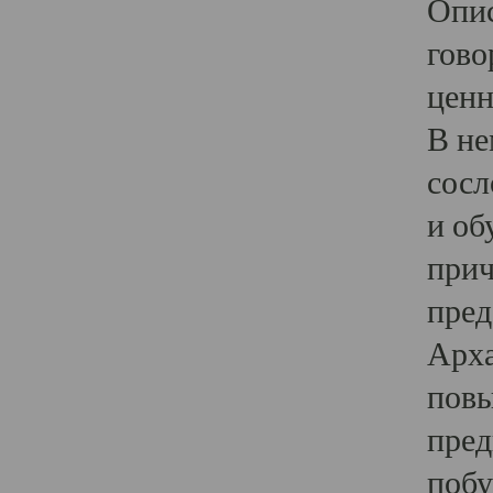
Опис
гово
ценн
В не
сосл
и об
прич
пред
Арха
повы
пред
побу