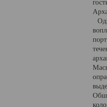
гост
Арха
Один
вопл
порт
тече
арха
Масш
опра
выде
Обши
коло