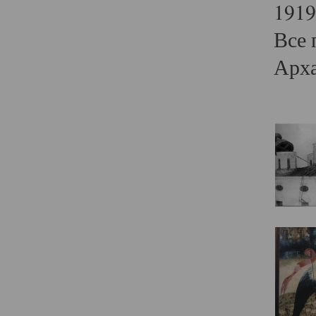
1919
Все 
Арха