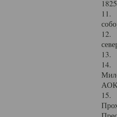
1825
11.
собо
12. 
севе
13.
14. 
Мило
АОК
15. 
Прох
Прео