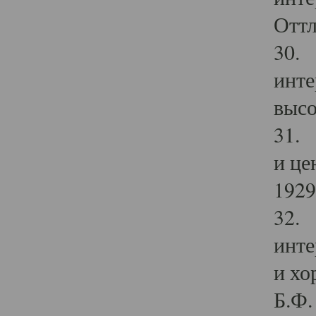
Оттл
30. 
инте
высо
31. 
и це
1929 
32. 
инте
и хо
Б.Ф. 