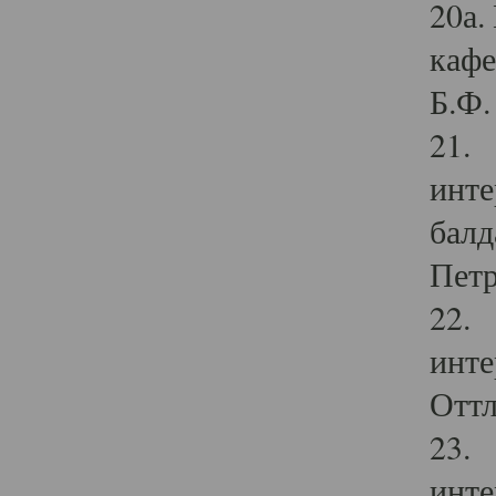
20а.
кафе
Б.Ф. 
21. 
инте
балд
Петр
22. 
инте
Оттл
23. 
инте