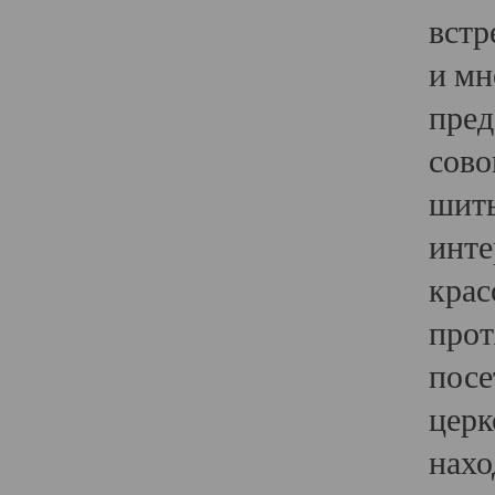
встр
и мн
пред
сово
шить
инте
крас
прот
посе
церк
нахо