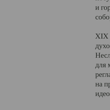
и го
собо
Явл
XIX 
духо
Несл
для 
регл
на п
идео
Поя