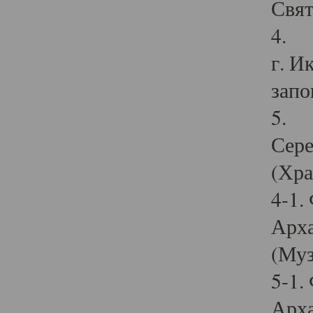
Свят
4. И
г. И
запо
5. И
Сере
(Хра
4-1.
Арха
(Муз
5-1.
Арха