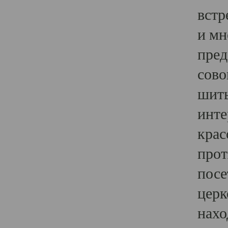
встр
и мн
пред
сово
шить
инте
крас
прот
посе
церк
нахо