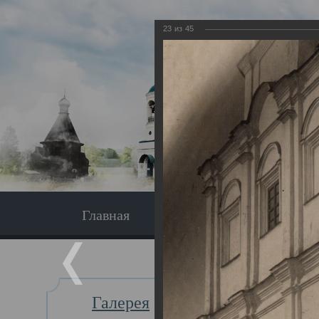
23
из
45
Главная
Экскурсия
Главная
Галерея