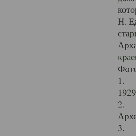
кото
Н. Е
стар
Арха
крае
Фот
1. С
1929 
2. Р
Архе
3. Ф