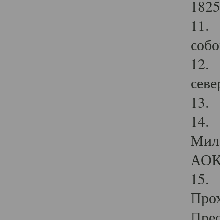
1825
11.
собо
12. 
севе
13.
14. 
Мило
АОК
15. 
Прох
Прео