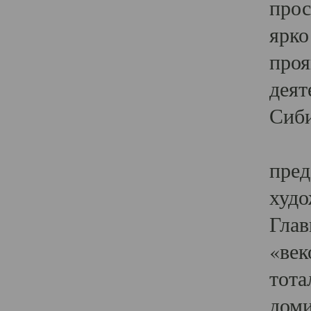
прос
ярко
проя
деят
Сиби
Одн
пред
худо
Глав
«век
тота
доми