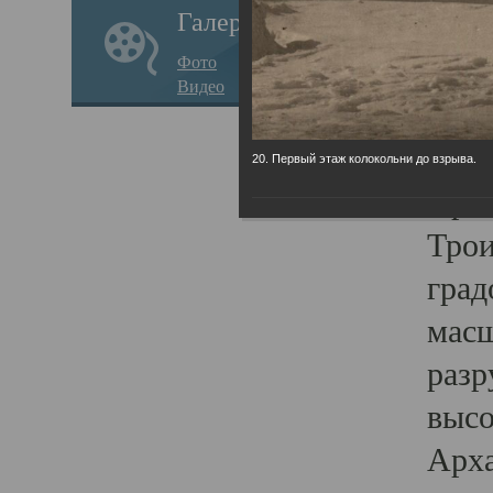
Галерея
годо
Фото
прав
Видео
кафе
Воз
20. Первый этаж колокольни до взрыва.
Арха
Трои
град
масш
разр
высо
Арха