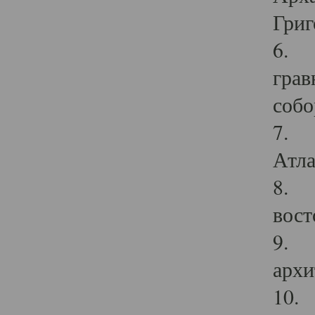
Григ
6. П
грав
собо
7. Г
Атла
8. С
вост
9. С
архи
10. 