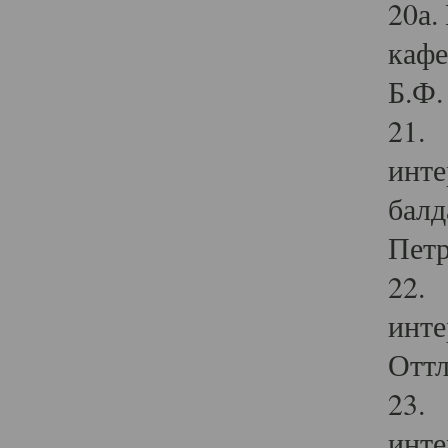
20а.
кафе
Б.Ф. 
21. 
инте
балд
Петр
22. 
инте
Оттл
23. 
инте