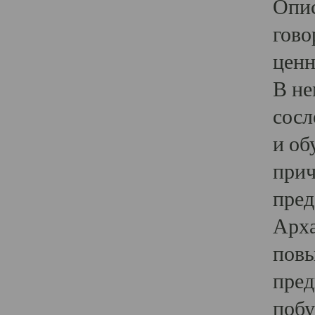
Опис
гово
ценн
В не
сосл
и об
прич
пред
Арха
повы
пред
побу