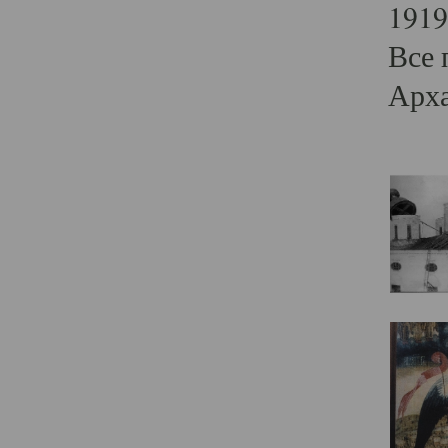
1919
Все 
Арха