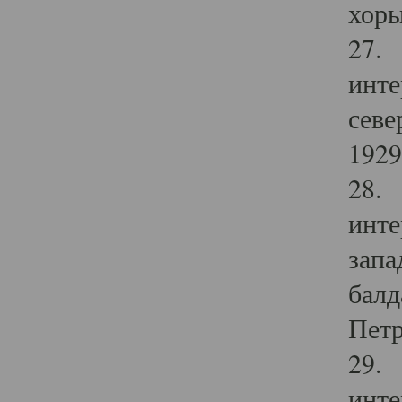
хоры
27. 
инте
севе
1929 
28. 
инте
запа
балд
Петр
29. 
инте