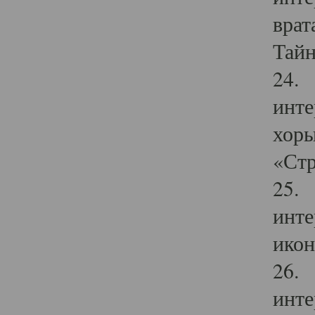
врат
Тайн
24. 
инте
хоры
«Стр
25. 
инте
икон
26. 
инте