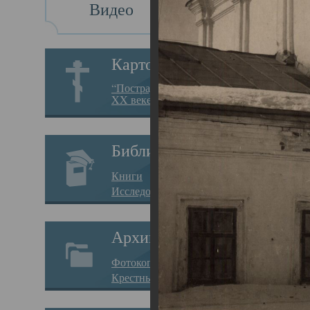
Видео
Св
Картотека
Свя
“Пострадавшие за веру в
XX веке на Севере”
23.12.
Сего
Библиотека
мере
Книги
целе
Исследования
резу
Архив
памя
Фотокопии дел
Арха
Крестные ходы
борь