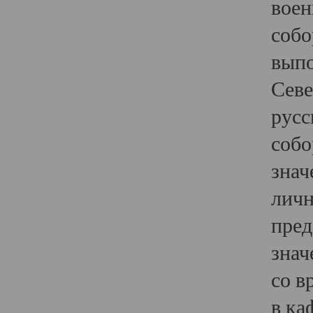
воен
собо
выпо
Севе
русс
собо
знач
личн
пред
знач
со в
в ка