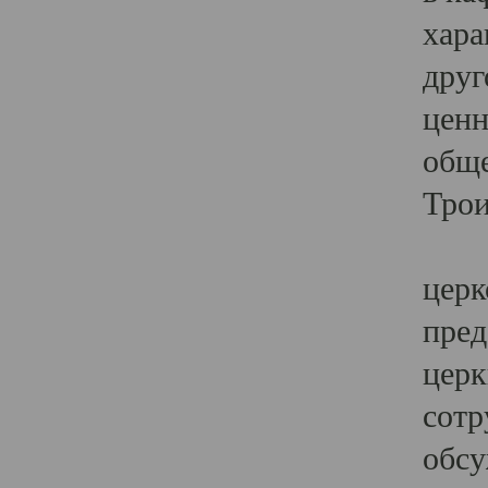
хара
друг
ценн
обще
Трои
Ярк
церк
пред
церк
сотр
обсу