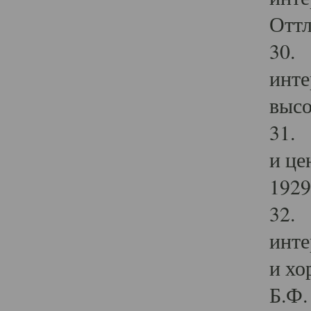
Оттл
30. 
инте
высо
31. 
и це
1929 
32. 
инте
и хо
Б.Ф. 