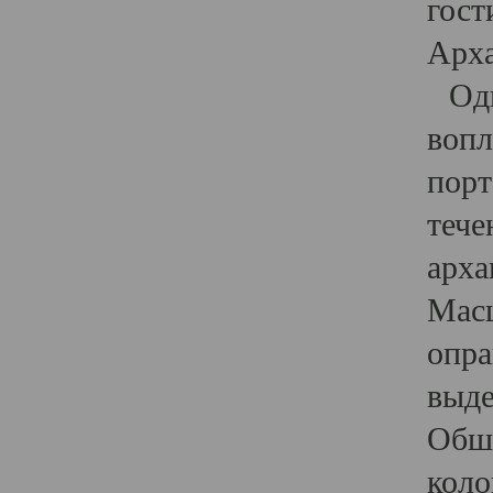
гост
Арха
Один
вопл
порт
тече
арха
Масш
опра
выде
Обши
коло