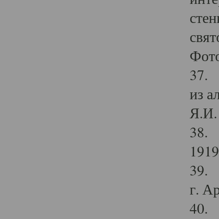
стен
свят
Фото
37. 
из а
Я.И. 
38. 
1919
39. 
г. А
40. 