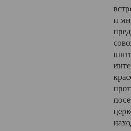
встр
и мн
пред
сово
шить
инте
крас
прот
посе
церк
нахо