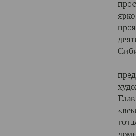
прос
ярко
проя
деят
Сиби
Одн
пред
худо
Глав
«век
тота
доми