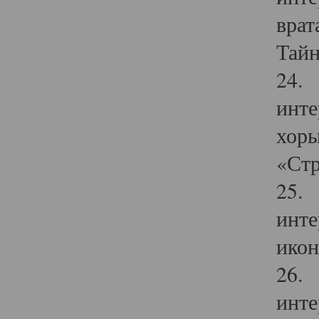
врат
Тайн
24. 
инте
хоры
«Стр
25. 
инте
икон
26. 
инте