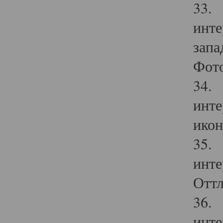
33. 
инте
запа
Фото
34. 
инте
икон
35. 
инте
Оттл
36. 
инте