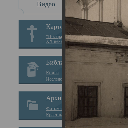
Видео
Св
Картотека
Свя
“Пострадавшие за веру в
XX веке на Севере”
23.12.
Сего
Библиотека
мере
Книги
целе
Исследования
резу
Архив
памя
Фотокопии дел
Арха
Крестные ходы
борь