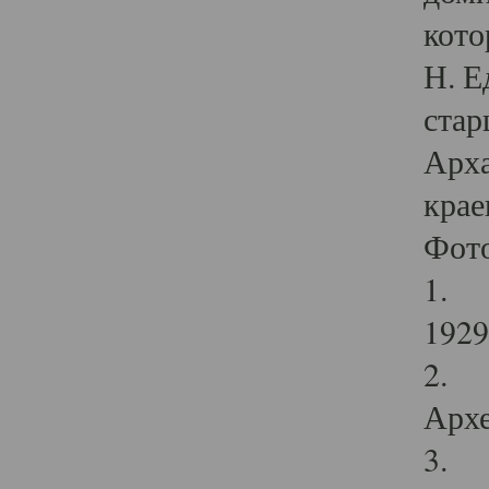
кото
Н. Е
стар
Арха
крае
Фот
1. С
1929 
2. Р
Архе
3. Ф