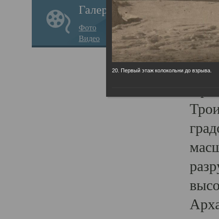
Галерея
годо
Фото
прав
Видео
кафе
Воз
20. Первый этаж колокольни до взрыва.
Арха
Трои
град
масш
разр
высо
Арха