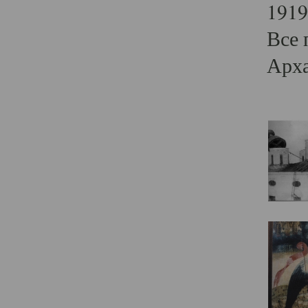
1919
Все 
Арха