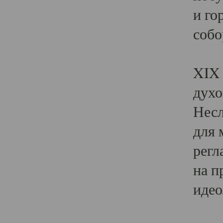
и го
собо
Явл
XIX 
духо
Несл
для 
регл
на п
идео
Поя