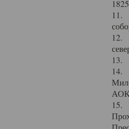
1825
11.
собо
12. 
севе
13.
14. 
Мило
АОК
15. 
Прох
Прео