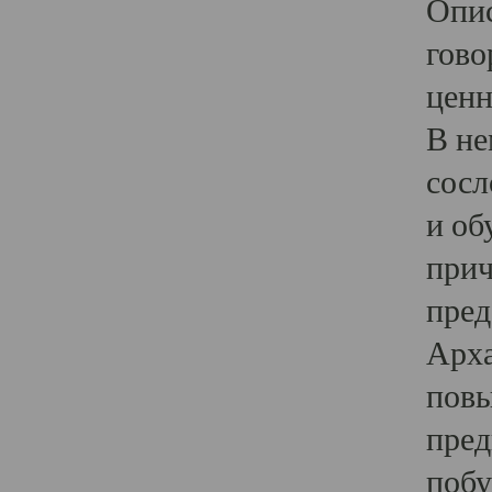
Опис
гово
ценн
В не
сосл
и об
прич
пред
Арха
повы
пред
побу