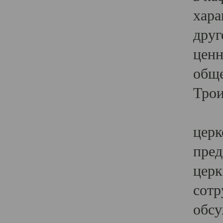
хара
друг
ценн
обще
Трои
Ярк
церк
пред
церк
сотр
обсу