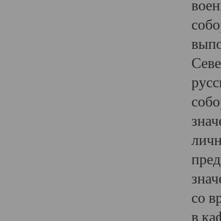
воен
собо
выпо
Севе
русс
собо
знач
личн
пред
знач
со в
в ка