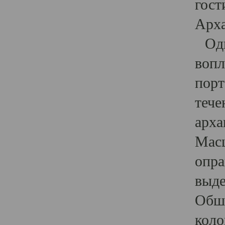
гост
Арха
Один
вопл
порт
тече
арха
Масш
опра
выде
Обши
коло