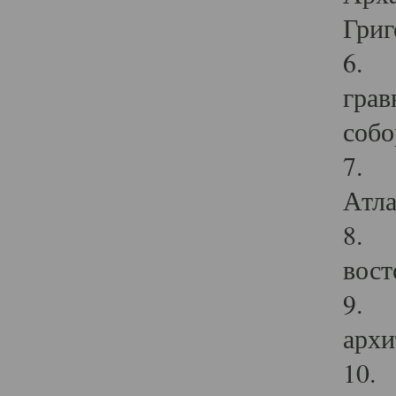
Григ
6. П
грав
собо
7. Г
Атла
8. С
вост
9. С
архи
10. 