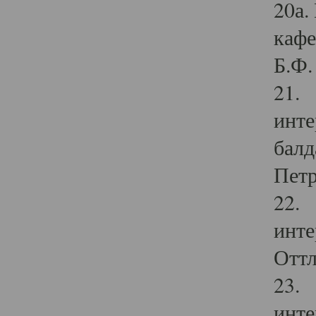
20а.
кафе
Б.Ф. 
21. 
инте
балд
Петр
22. 
инте
Оттл
23. 
инте