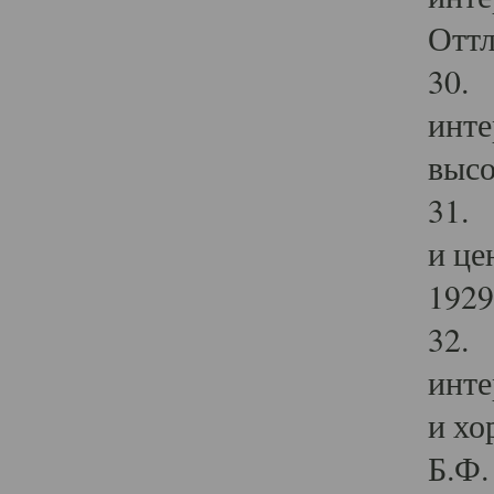
Оттл
30. 
инте
высо
31. 
и це
1929 
32. 
инте
и хо
Б.Ф. 