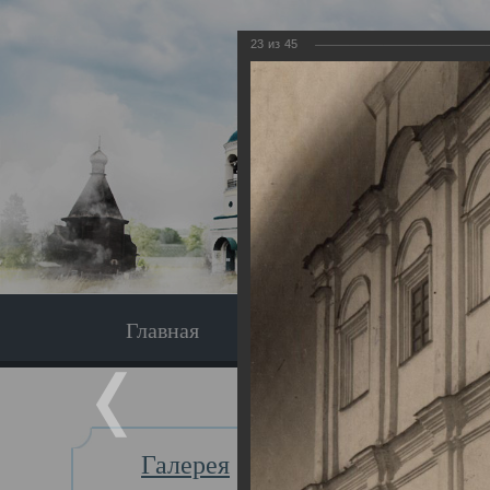
23
из
45
Главная
Экскурсия
Главная
Галерея