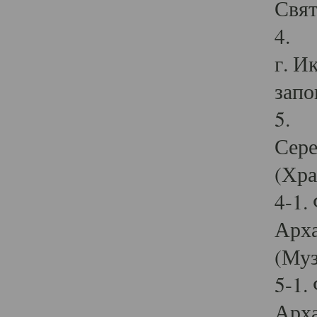
Свят
4. И
г. И
запо
5. И
Сере
(Хра
4-1.
Арха
(Муз
5-1.
Арха