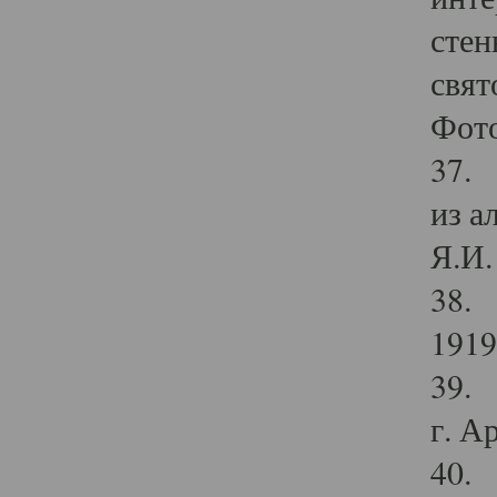
стен
свят
Фото
37. 
из а
Я.И. 
38. 
1919
39. 
г. А
40. 