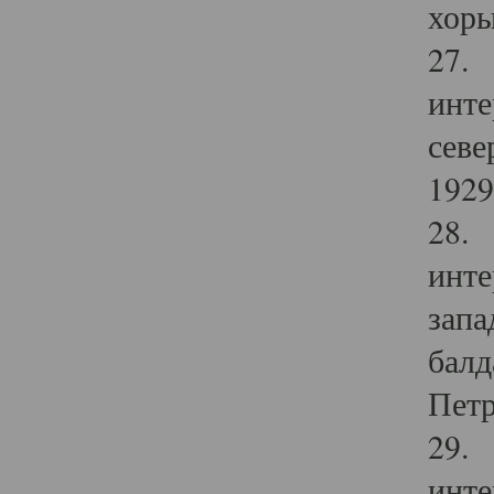
хоры
27. 
инте
севе
1929 
28. 
инте
запа
балд
Петр
29. 
инте