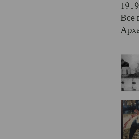
1919
Все 
Арха