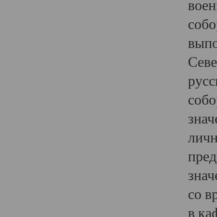
воен
собо
выпо
Севе
русс
собо
знач
личн
пред
знач
со в
в ка