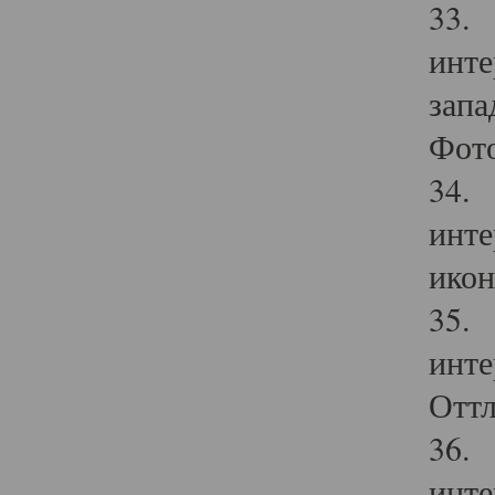
33. 
инте
запа
Фото
34. 
инте
икон
35. 
инте
Оттл
36. 
инте