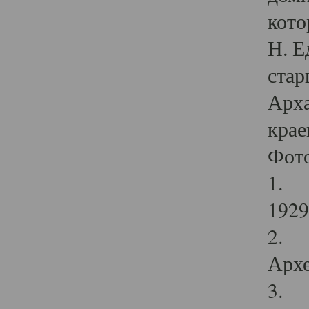
кото
Н. Е
стар
Арха
крае
Фот
1. С
1929 
2. Р
Архе
3. Ф