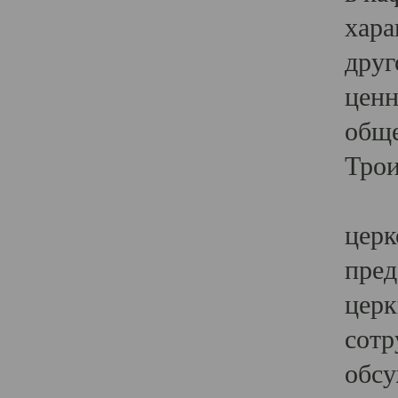
хара
друг
ценн
обще
Трои
Ярк
церк
пред
церк
сотр
обсу