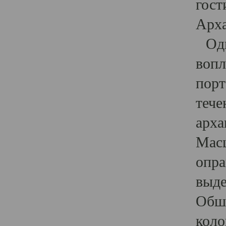
гост
Арха
Один
вопл
порт
тече
арха
Масш
опра
выде
Обши
коло