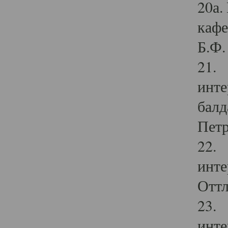
20а.
кафе
Б.Ф. 
21. 
инте
балд
Петр
22. 
инте
Оттл
23. 
инте