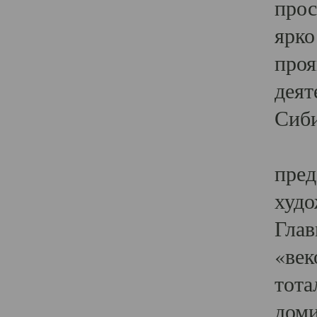
прос
ярко
проя
деят
Сиби
Одн
пред
худо
Глав
«век
тота
доми