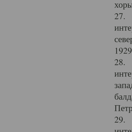
хоры
27. 
инте
севе
1929 
28. 
инте
запа
балд
Петр
29. 
инте