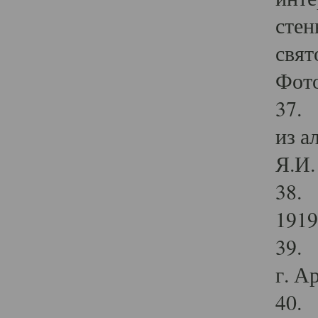
стен
свят
Фото
37. 
из а
Я.И. 
38. 
1919
39. 
г. А
40. 