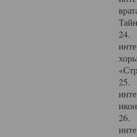
врат
Тайн
24. 
инте
хоры
«Стр
25. 
инте
икон
26. 
инте