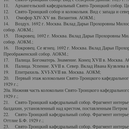
11. Архангельский кафедральный Свято-Троицкий собор. Цен
12. Свято-Троицкий собор и колокольня. Вид с запада и север
13. Омофор XIV-XV вв. Византия. АОКМ.;
14. Воздух. 1692 г. Москва. Вклад Дарьи Прохоровны Мило
собор. АОКМ.;
15. Покровец. 1692 г. Москва. Вклад Дарьи Прохоровны Ми
собор. АОКМ.;
16. Покровец. Се ягнец. 1692 г. Москва. Вклад Дарьи Прох
Преображенский собор. АОКМ.;
17. Палица. Богоматерь. Знамение. Конец XVII в. Москва. 
18. Палица. Успение. XVII в. Север. Вклад Ивана Кузвлева 
19. Епитрахиль. XVI-XVII вв. Москва. АОКМ;
20. Первый этаж колокольни Свято-Троицкого кафедрального
1929 г.;
20а. Нижняя часть колокольни Свято-Троицкого кафедрального
1929 г.;
21. Свято-Троицкий кафедральный собор. Фрагмент интерьер
балдахин, установленный над крестом, поставленным Петром I
22. Свято-Троицкий кафедральный собор. Фрагмент интерьер
Оттлие Б.Ф. 1929 г.;
23. Свято-Троицкий кафедральный собор. Фрагмент интерье