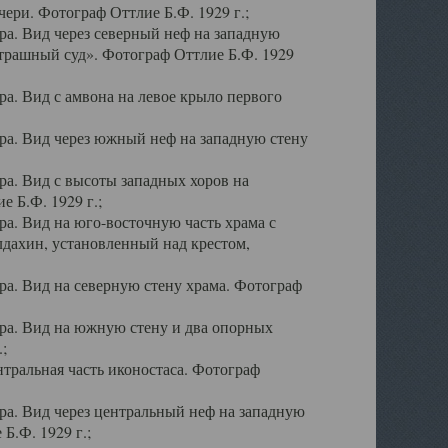
ери. Фотограф Оттлие Б.Ф. 1929 г.;
а. Вид через северный неф на западную
трашный суд». Фотограф Оттлие Б.Ф. 1929
. Вид с амвона на левое крыло первого
а. Вид через южный неф на западную стену
а. Вид с высоты западных хоров на
 Б.Ф. 1929 г.;
а. Вид на юго-восточную часть храма с
дахин, установленный над крестом,
а. Вид на северную стену храма. Фотограф
ра. Вид на южную стену и два опорных
;
тральная часть иконостаса. Фотограф
а. Вид через центральный неф на западную
Б.Ф. 1929 г.;