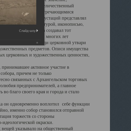
города. Обширный и величественный
ственными нигде не встречающимися
 символических инкрустаций представлял
 с живописью, скульптурой, иконописью,
ьер Троицкого храма создавал тот
Слайд-шоу:
обора, на протяжении многих лет
ице, библиотеке, среди церковной утвари
удожественных предметов. Описи имущества
ьных церковных и художественных ценностях,
, принимавшее активное участие в
собора, причем не только
 тесно связанных с Архангельском торговых
толюбия предпринимателей, а главное
во благо своего края и города и стало
 он одновременно воплотил себе функции
айно, именно собор становился отправной
тация торжеств со стороны
-идеологической окраски.
вещей указывало на общественный