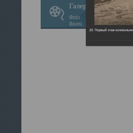
Галерея
Фото
Видео
20. Первый этаж колокольни