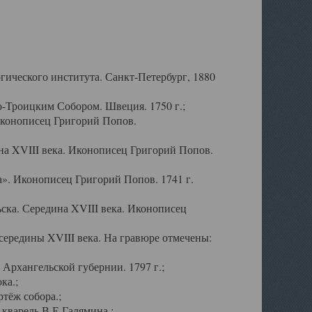
ического института. Санкт-Петербург, 1880
-Троицким Собором. Швеция. 1750 г.;
Иконописец Григорий Попов.
а XVIII века. Иконописец Григорий Попов.
». Иконописец Григорий Попов. 1741 г.
ска. Середина XVIII века. Иконописец
ередины XVIII века. На гравюре отмечены:
Архангельской губернии. 1797 г.;
ка.;
тёж собора.;
кварель В.Е.Галямина.;