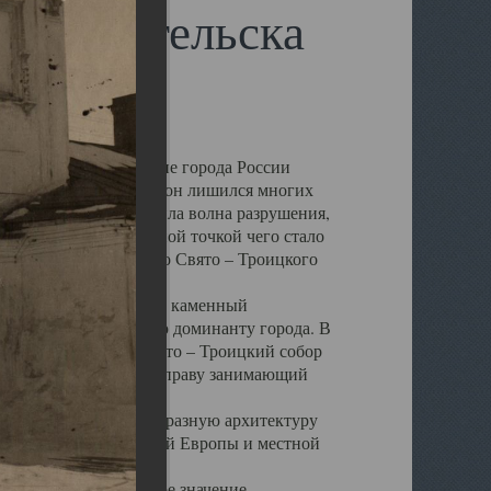
 Архангельска
 чем другие губернские города России
 в результате которых он лишился многих
у Архангельску ударила волна разрушения,
 20 –х годов. Отправной точкой чего стало
нсамбля кафедрального Свято – Троицкого
а, величественный каменный
ю и градостроительную доминанту города. В
оть до разрушения Свято – Троицкий собор
ний Архангельска, по праву занимающий
ртине Архангельска.
 себе яркую и своеобразную архитектуру
ниями России, Западной Европы и местной
вали его кафедральное значение,