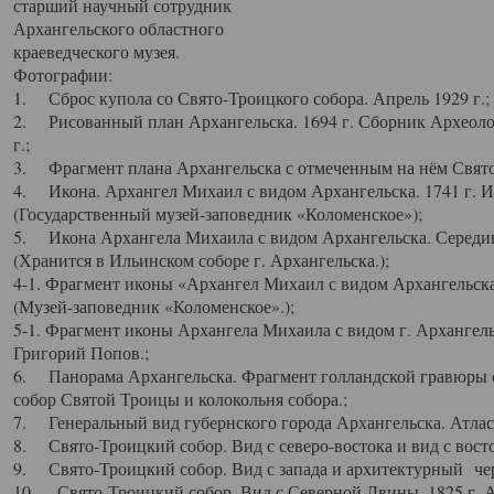
старший научный сотрудник
Архангельского областного
краеведческого музея.
Фотографии:
1. Сброс купола со Свято-Троицкого собора. Апрель 1929 г.;
2. Рисованный план Архангельска. 1694 г. Сборник Археолог
г.;
3. Фрагмент плана Архангельска с отмеченным на нём Свято
4. Икона. Архангел Михаил с видом Архангельска. 1741 г. 
(Государственный музей-заповедник «Коломенское»);
5. Икона Архангела Михаила с видом Архангельска. Середин
(Хранится в Ильинском соборе г. Архангельска.);
4-1. Фрагмент иконы «Архангел Михаил с видом Архангельска
(Музей-заповедник «Коломенское».);
5-1. Фрагмент иконы Архангела Михаила с видом г. Архангель
Григорий Попов.;
6. Панорама Архангельска. Фрагмент голландской гравюры с
собор Святой Троицы и колокольня собора.;
7. Генеральный вид губернского города Архангельска. Атлас 
8. Свято-Троицкий собор. Вид с северо-востока и вид с восто
9. Свято-Троицкий собор. Вид с запада и архитектурный чер
10. Свято-Троицкий собор. Вид с Северной Двины. 1825 г. А