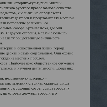
полнение историко-культурной миссии
триотизма русского православного общества.
редметов, чье значение определяется
твенных деятелей и представителям местной
тали петровские реликвии, со
альном соборе Архангельска, где они
м. С другой стороны, в связи с большой
кивали ту общественную значимость,
а.
тории и общественной жизни города
ение церкви новым содержанием. Они охотно
бсуждение местных проблем,
юзов. Наиболее ярко общественное служение
ельской и научной деятельности. Среди них
й, несомненную историко –
ауки как памятник старины, оказался лишь
ьных разрушений сотрет с лица города ту
 на которых держался город и его