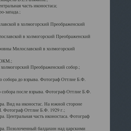
тральная часть иконостаса;
о-запада.;
славской в холмогорский Преображенский
лославской в холмогорский Преображенский
оровны Милославской в холмогорский
АОКМ.;
в холмогорский Преображенский собор.;
 собора до взрыва. Фотограф Оттлие Б.Ф.
 собора после взрыва. Фотограф Оттлие Б.Ф.
а. Вид на иконостас. На южной стороне
. Фотограф Оттлие Б.Ф. 1929 г.;
а. Центральная часть иконостаса. Фотограф
ра. Позолоченный балдахин над царскими