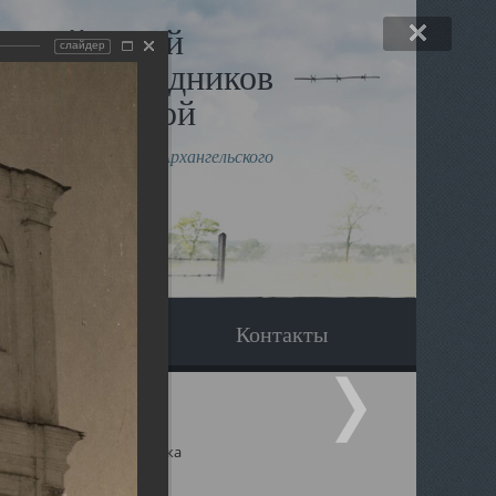
льный музей
слайдер
в и исповедников
рхангельской
влению митрополита Архангельского
горского Даниила
Вопрос-ответ
Контакты
ицкий собор Архангельска