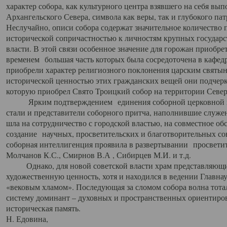
характер собора, как культурного центра взявшего на себя вы
Архангельского Севера, символа как веры, так и глубокого па
Неслучайно, описи собора содержат значительное количество п
исторической сопричастностью к личностям крупных государс
власти. В этой связи особенное значение для горожан приобре
временем большая часть которых была сосредоточена в кафедр
приобрели характер религиозного поклонения царским святыня
исторической ценностью этих гражданских вещей они подчер
которую приобрел Свято Троицкий собор на территории Север
Ярким подтверждением единения соборной церковной ис
стали и представители соборного притча, наполнившие служ
шла на сотрудничество с городской властью, на совместное о
создание научных, просветительских и благотворительных со
соборная интеллигенция проявила в развертывании просветит
Молчанов К.С., Смирнов В.А , Сибирцев М.И. и т.д.
Однако, для новой советской власти храм представляющи
художественную ценность, хотя и находился в ведении Главн
«вековым хламом». Последующая за сломом собора волна тотал
систему доминант – духовных и пространственных ориентиров,
историческая память.
Н. Едовина,