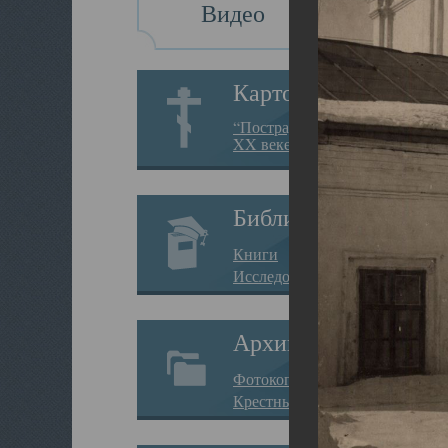
Видео
Картотека
“Пострадавшие за веру в
XX веке на Севере”
Библиотека
Книги
Исследования
Архив
Фотокопии дел
Крестные ходы