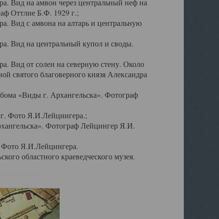
а. Вид на амвон через центральный неф на
аф Оттлие Б.Ф. 1929 г.;
. Вид с амвона на алтарь и центральную
а. Вид на центральный купол и своды.
. Вид от солеи на северную стену. Около
ой святого благоверного князя Александра
бома «Виды г. Архангельска». Фотограф
г. Фото Я.И.Лейцингера.;
рхангельска». Фотограф Лейцингер Я.И.
. Фото Я.И.Лейцингера.
кого областного краеведческого музея.