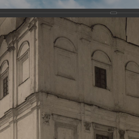
Виртуа
Новомученико
Земли А
Сайт создан по благосло
и Холмо
Наследники
Галерея
Главная
Галерея
Храмы-мученики Архангельска
Свято-Тро