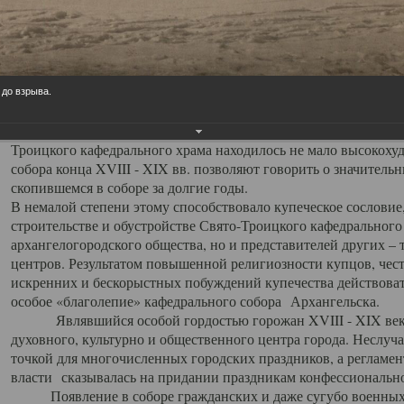
заслуженно выделяя из многочисленных культовых построек 
иконостас украшенный колоннами ионического стиля, с един
царскими вратами, изящным фронтоном и множеством резных,
собой поистине художественную ценность. В совокупности же
шитьем, многочисленными предметами церковной утвари интер
 до взрыва.
неповторимый красочный ансамбль декоративного убранства с
поражающий воображение своих посетителей. В соборной ризн
Троицкого кафедрального храма находилось не мало высокох
собора конца XVIII - XIX вв. позволяют говорить о значител
скопившемся в соборе за долгие годы.
В немалой степени этому способствовало купеческое сословие
строительстве и обустройстве Свято-Троицкого кафедрального 
архангелогородского общества, но и представителей других –
центров. Результатом повышенной религиозности купцов, чес
искренних и бескорыстных побуждений купечества действовать 
особое «благолепие» кафедрального собора Архангельска.
Являвшийся особой гордостью горожан XVIII - XIX века
духовного, культурно и общественного центра города. Неслуч
точкой для многочисленных городских праздников, а регламен
власти сказывалась на придании праздникам конфессионально
Появление в соборе гражданских и даже сугубо военных 