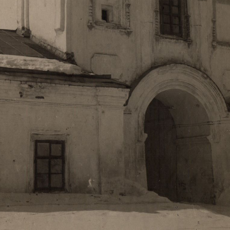
Свято-Троицкий собор
Свято-Троицкий собор Архангельска
23.12.2015
Сегодня мы можем говорить, что Архангельск в большей мере,
пострадал от целенаправленных систематических разрушений,
выдающихся памятников архитектуры. Больше всего по старом
вызванная борьбой с религией, набравшая особую силу в конце
разрушение православного центра архангельской губернии - а
собора Архангельска.
Возникнув в начале XVIII века в центре Архангельск
двухэтажный Троицкий собор, сразу превратился в зрительну
XVIII веке по масштабам ему не было равных на Севере. Впл
оставался самым высоким и значительным из городских строе
второе место, после гостиных дворов, в градостроительной ка
Один из самых больших и светлых соборов России воплотил в
портового города с отраженными в ней архитектурными тече
архангелогородской школы церковного зодчества.
Масштабность, благолепие и богатство собора, вполне оправды