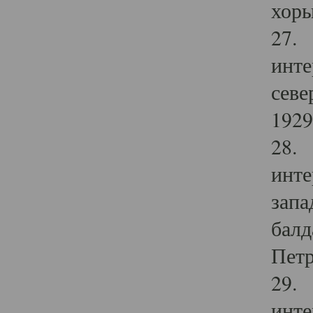
хоры
27. 
инте
севе
1929 
28. 
инте
запа
балд
Петр
29. 
инте