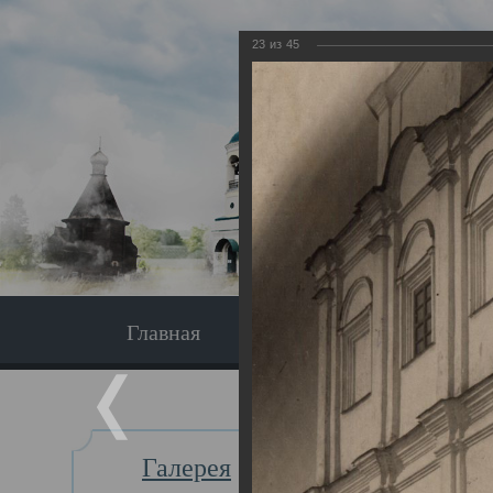
23
из
45
Главная
Экскурсия
Главная
Галерея