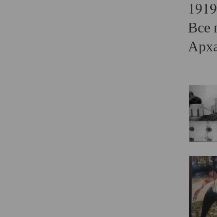
1919
Все 
Арха