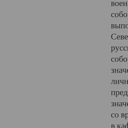
воен
собо
выпо
Севе
русс
собо
знач
личн
пред
знач
со в
в ка