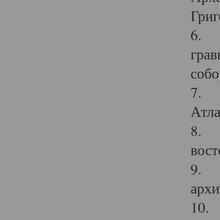
Григ
6. П
грав
собо
7. Г
Атла
8. С
вост
9. С
архи
10. 