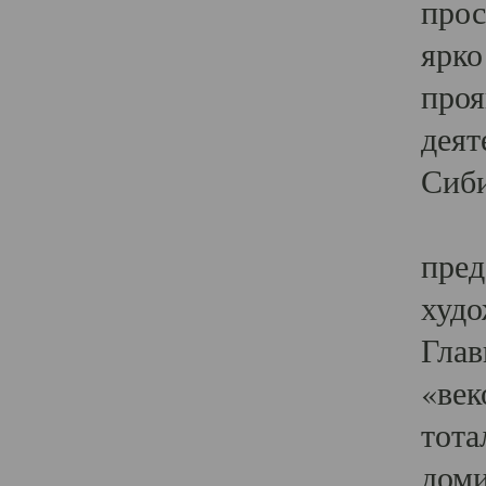
прос
ярко
проя
деят
Сиби
Одн
пред
худо
Глав
«век
тота
доми