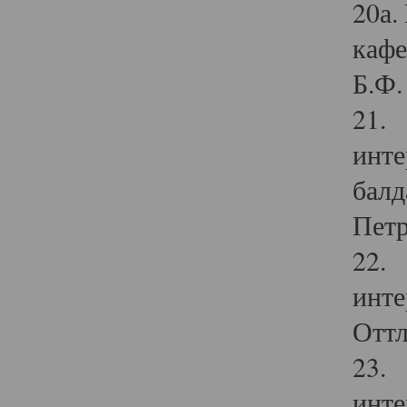
20а.
кафе
Б.Ф. 
21. 
инте
балд
Петр
22. 
инте
Оттл
23. 
инте