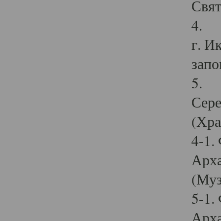
Свят
4. И
г. И
запо
5. И
Сере
(Хра
4-1.
Арха
(Муз
5-1.
Арха