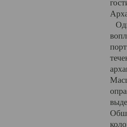
гост
Арха
Один
вопл
порт
тече
арха
Масш
опра
выде
Обши
коло