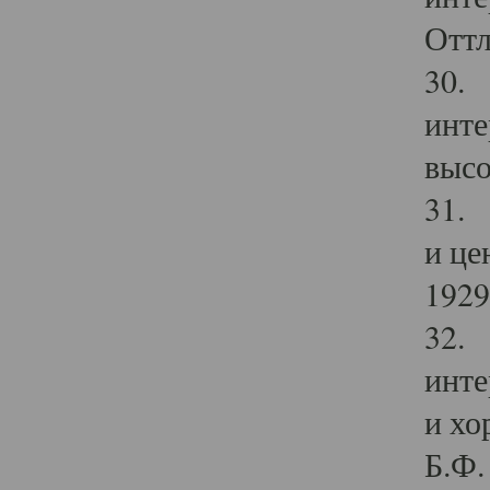
Оттл
30. 
инте
высо
31. 
и це
1929 
32. 
инте
и хо
Б.Ф. 