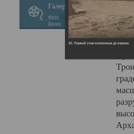
Галерея
годо
Фото
прав
Видео
кафе
Воз
20. Первый этаж колокольни до взрыва.
Арха
Трои
град
масш
разр
высо
Арха