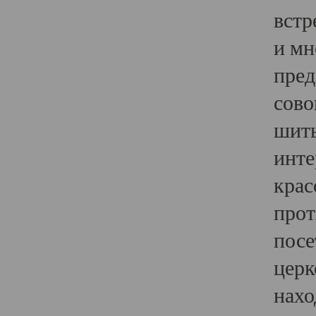
встр
и мн
пред
сово
шить
инте
крас
прот
посе
церк
нахо