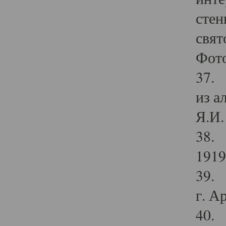
стен
свят
Фото
37. 
из а
Я.И. 
38. 
1919
39. 
г. А
40. 