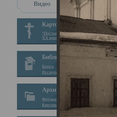
Видео
Св
Картотека
Свя
“Пострадавшие за веру в
XX веке на Севере”
23.12.
Сего
Библиотека
мере
Книги
целе
Исследования
резу
Архив
памя
Фотокопии дел
Арха
Крестные ходы
борь