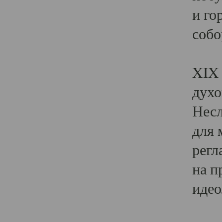
и го
собо
Явл
XIX 
духо
Несл
для 
регл
на п
идео
Поя