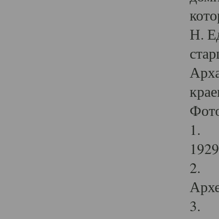
кото
Н. Е
стар
Арха
крае
Фот
1. С
1929 
2. Р
Архе
3. Ф