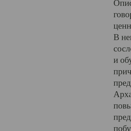
Опис
гово
ценн
В не
сосл
и об
прич
пред
Арха
повы
пред
побу