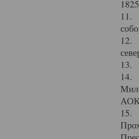
1825
11.
собо
12. 
севе
13.
14. 
Мило
АОК
15. 
Прох
Прео