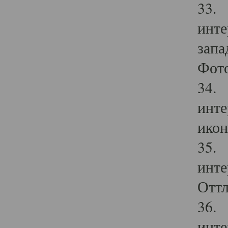
33. 
инте
запа
Фото
34. 
инте
икон
35. 
инте
Оттл
36. 
инте