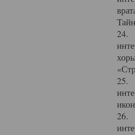
врат
Тайн
24. 
инте
хоры
«Стр
25. 
инте
икон
26. 
инте