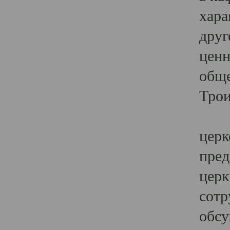
хара
друг
ценн
обще
Трои
Ярк
церк
пред
церк
сотр
обсу