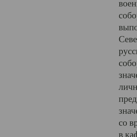
воен
собо
выпо
Севе
русс
собо
знач
личн
пред
знач
со в
в ка