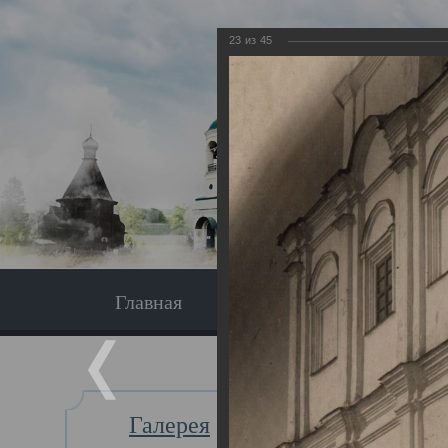
23
из
45
Главная
Экскурсия
Главная
Галерея