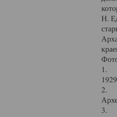
кото
Н. Е
стар
Арха
крае
Фот
1. С
1929 
2. Р
Архе
3. Ф