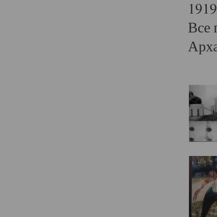
1919
Все 
Арха