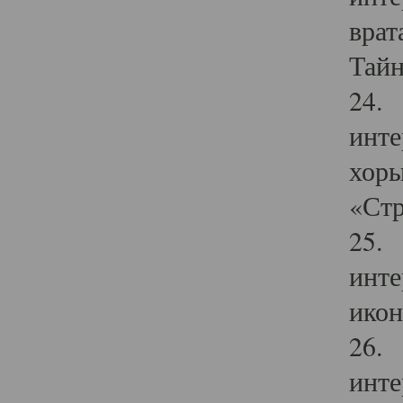
врат
Тайн
24. 
инте
хоры
«Стр
25. 
инте
икон
26. 
инте