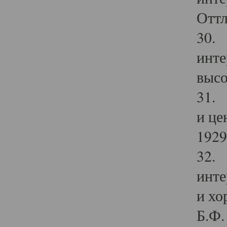
Оттл
30. 
инте
высо
31. 
и це
1929 
32. 
инте
и хо
Б.Ф. 