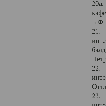
20а.
кафе
Б.Ф. 
21. 
инте
балд
Петр
22. 
инте
Оттл
23. 
инте