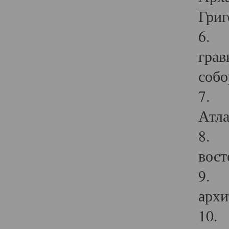
Григ
6. П
грав
собо
7. Г
Атла
8. С
вост
9. С
архи
10. 