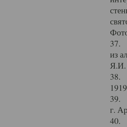
стен
свят
Фото
37. 
из а
Я.И. 
38. 
1919
39. 
г. А
40. 