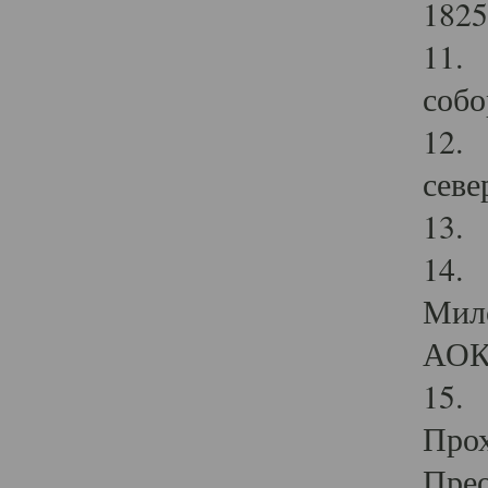
1825
11.
собо
12. 
севе
13.
14. 
Мило
АОК
15. 
Прох
Прео