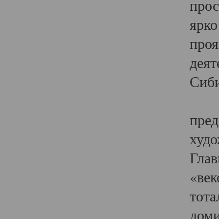
прос
ярко
проя
деят
Сиби
Одн
пред
худо
Глав
«век
тота
доми