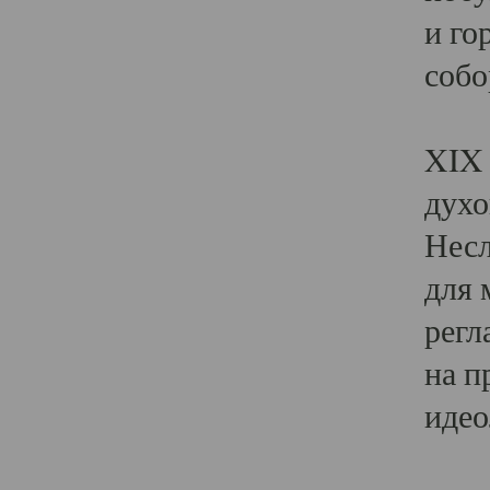
и го
собо
Явл
XIX 
духо
Несл
для 
регл
на п
идео
Поя