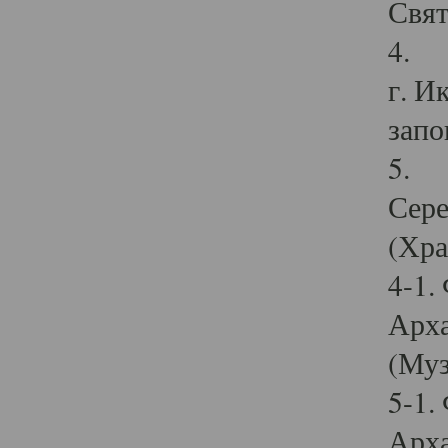
Свят
4. И
г. И
запо
5. И
Сере
(Хра
4-1.
Арха
(Муз
5-1.
Арха