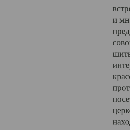
встр
и мн
пред
сово
шить
инте
крас
прот
посе
церк
нахо