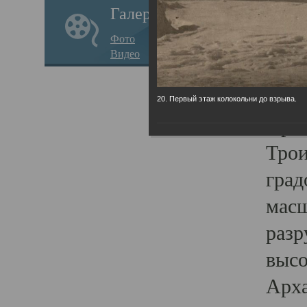
Галерея
годо
Фото
прав
Видео
кафе
Воз
20. Первый этаж колокольни до взрыва.
Арха
Трои
град
масш
разр
высо
Арха