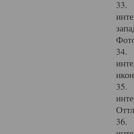
33. 
инте
запа
Фото
34. 
инте
икон
35. 
инте
Оттл
36. 
инте