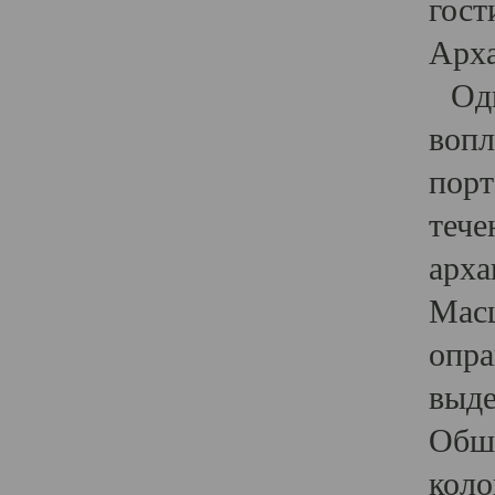
гост
Арха
Один
вопл
порт
тече
арха
Масш
опра
выде
Обши
коло