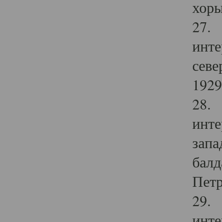
хоры
27. 
инте
севе
1929 
28. 
инте
запа
балд
Петр
29. 
инте