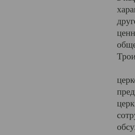
хара
друг
ценн
обще
Трои
Ярк
церк
пред
церк
сотр
обсу