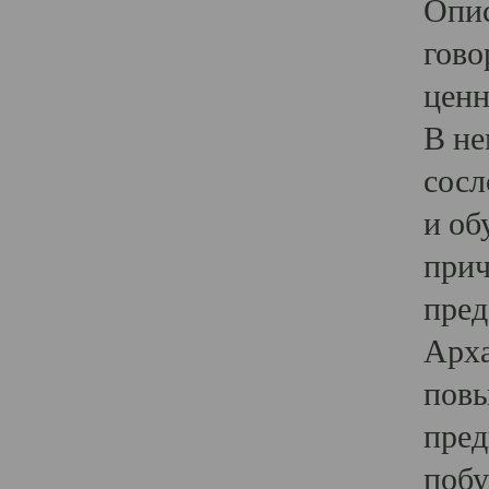
Опис
гово
ценн
В не
сосл
и об
прич
пред
Арха
повы
пред
побу