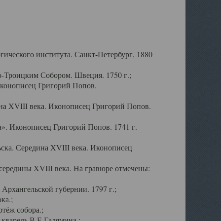
ического института. Санкт-Петербург, 1880
-Троицким Собором. Швеция. 1750 г.;
Иконописец Григорий Попов.
а XVIII века. Иконописец Григорий Попов.
». Иконописец Григорий Попов. 1741 г.
ска. Середина XVIII века. Иконописец
ередины XVIII века. На гравюре отмечены:
Архангельской губернии. 1797 г.;
ка.;
тёж собора.;
кварель В.Е.Галямина.;