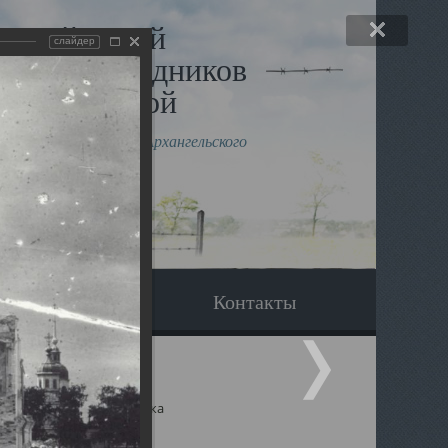
льный музей
слайдер
в и исповедников
рхангельской
влению митрополита Архангельского
горского Даниила
Вопрос-ответ
Контакты
ицкий собор Архангельска