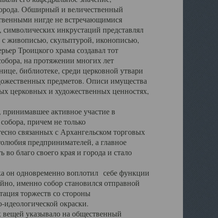
города. Обширный и величественный
ственными нигде не встречающимися
 символических инкрустаций представлял
 с живописью, скульптурой, иконописью,
ьер Троицкого храма создавал тот
обора, на протяжении многих лет
ице, библиотеке, среди церковной утвари
удожественных предметов. Описи имущества
ьных церковных и художественных ценностях,
, принимавшее активное участие в
собора, причем не только
 тесно связанных с Архангельском торговых
толюбия предпринимателей, а главное
во благо своего края и города и стало
 он одновременно воплотил себе функции
айно, именно собор становился отправной
тация торжеств со стороны
-идеологической окраски.
вещей указывало на общественный