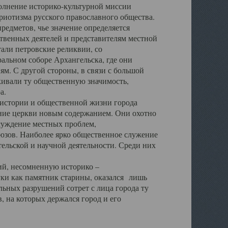
полнение историко-культурной миссии
триотизма русского православного общества.
редметов, чье значение определяется
твенных деятелей и представителям местной
тали петровские реликвии, со
альном соборе Архангельска, где они
м. С другой стороны, в связи с большой
кивали ту общественную значимость,
а.
тории и общественной жизни города
ение церкви новым содержанием. Они охотно
бсуждение местных проблем,
юзов. Наиболее ярко общественное служение
ельской и научной деятельности. Среди них
й, несомненную историко –
ауки как памятник старины, оказался лишь
ьных разрушений сотрет с лица города ту
 на которых держался город и его