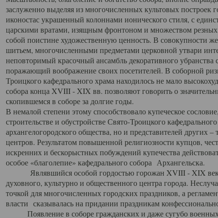
заслуженно выделяя из многочисленных культовых построек 
иконостас украшенный колоннами ионического стиля, с един
царскими вратами, изящным фронтоном и множеством резных,
собой поистине художественную ценность. В совокупности же
шитьем, многочисленными предметами церковной утвари интер
неповторимый красочный ансамбль декоративного убранства с
поражающий воображение своих посетителей. В соборной ризн
Троицкого кафедрального храма находилось не мало высокох
собора конца XVIII - XIX вв. позволяют говорить о значител
скопившемся в соборе за долгие годы.
В немалой степени этому способствовало купеческое сословие
строительстве и обустройстве Свято-Троицкого кафедрального 
архангелогородского общества, но и представителей других –
центров. Результатом повышенной религиозности купцов, чес
искренних и бескорыстных побуждений купечества действовать 
особое «благолепие» кафедрального собора Архангельска.
Являвшийся особой гордостью горожан XVIII - XIX века
духовного, культурно и общественного центра города. Неслуч
точкой для многочисленных городских праздников, а регламен
власти сказывалась на придании праздникам конфессионально
Появление в соборе гражданских и даже сугубо военных 