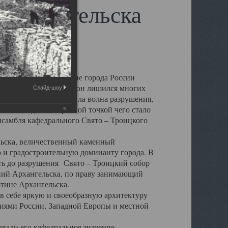
 Архангельска
 чем другие губернские города России
 в результате которых он лишился многих
Слайд-шоу:
у Архангельску ударила волна разрушения,
 20 –х годов. Отправной точкой чего стало
нсамбля кафедрального Свято – Троицкого
а, величественный каменный
ю и градостроительную доминанту города. В
оть до разрушения Свято – Троицкий собор
ний Архангельска, по праву занимающий
ртине Архангельска.
 себе яркую и своеобразную архитектуру
ниями России, Западной Европы и местной
вали его кафедральное значение,