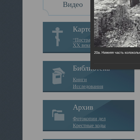
Видео
Картотека
“Пострадавшие за веру в
XX веке на Севере”
20а. Нижняя часть колоколь
Библиотека
Книги
Исследования
Архив
Фотокопии дел
Крестные ходы