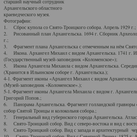
старший научный сотрудник
Архангельского областного
краеведческого музея.
Фотографии:
1. Сброс купола со Свято-Троицкого собора. Апрель 1929 г.;
2. Рисованный план Архангельска. 1694 г. Сборник Археолог
г.;
3. Фрагмент плана Архангельска с отмеченным на нём Свято
4. Икона. Архангел Михаил с видом Архангельска. 1741 г. 
(Государственный музей-заповедник «Коломенское»);
5. Икона Архангела Михаила с видом Архангельска. Середин
(Хранится в Ильинском соборе г. Архангельска.);
4-1. Фрагмент иконы «Архангел Михаил с видом Архангельска
(Музей-заповедник «Коломенское».);
5-1. Фрагмент иконы Архангела Михаила с видом г. Архангель
Григорий Попов.;
6. Панорама Архангельска. Фрагмент голландской гравюры с
собор Святой Троицы и колокольня собора.;
7. Генеральный вид губернского города Архангельска. Атлас 
8. Свято-Троицкий собор. Вид с северо-востока и вид с восто
9. Свято-Троицкий собор. Вид с запада и архитектурный чер
10. Свято-Троицкий собор. Вид с Северной Двины. 1825 г. А