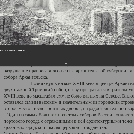
Свято-Троицкий собор
Свято-Троицкий собор Архангельска
23.12.2015
Сегодня мы можем говорить, что Архангельск в большей мере,
ни после взрыва.
пострадал от целенаправленных систематических разрушений,
выдающихся памятников архитектуры. Больше всего по старом
вызванная борьбой с религией, набравшая особую силу в конце
разрушение православного центра архангельской губернии - а
собора Архангельска.
Возникнув в начале XVIII века в центре Архангельск
двухэтажный Троицкий собор, сразу превратился в зрительну
XVIII веке по масштабам ему не было равных на Севере. Впл
оставался самым высоким и значительным из городских строе
второе место, после гостиных дворов, в градостроительной ка
Один из самых больших и светлых соборов России воплотил в
портового города с отраженными в ней архитектурными тече
архангелогородской школы церковного зодчества.
Масштабность, благолепие и богатство собора, вполне оправды