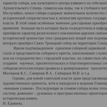
характер собора, как культурного центра взявшего на себя вы
Архангельского Севера, символа как веры, так и глубокого па
Неслучайно, описи собора содержат значительное количество п
исторической сопричастностью к личностям крупных государс
власти. В этой связи особенное значение для горожан приобре
временем большая часть которых была сосредоточена в кафедр
приобрели характер религиозного поклонения царским святыня
исторической ценностью этих гражданских вещей они подчер
которую приобрел Свято Троицкий собор на территории Север
Ярким подтверждением единения соборной церковной ис
стали и представители соборного притча, наполнившие служ
шла на сотрудничество с городской властью, на совместное о
создание научных, просветительских и благотворительных со
соборная интеллигенция проявила в развертывании просветит
Молчанов К.С., Смирнов В.А , Сибирцев М.И. и т.д.
Однако, для новой советской власти храм представляющи
художественную ценность, хотя и находился в ведении Главн
«вековым хламом». Последующая за сломом собора волна тотал
систему доминант – духовных и пространственных ориентиров,
историческая память.
Н. Едовина,