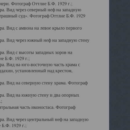
ери. Фотограф Оттлие Б.Ф. 1929 г.;
а. Вид через северный неф на западную
трашный суд». Фотограф Оттлие Б.Ф. 1929
. Вид с амвона на левое крыло первого
а. Вид через южный неф на западную стену
а. Вид с высоты западных хоров на
 Б.Ф. 1929 г.;
а. Вид на юго-восточную часть храма с
дахин, установленный над крестом,
а. Вид на северную стену храма. Фотограф
ра. Вид на южную стену и два опорных
;
тральная часть иконостаса. Фотограф
а. Вид через центральный неф на западную
Б.Ф. 1929 г.;