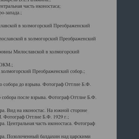
тральная часть иконостаса;
о-запада.;
славской в холмогорский Преображенский
лославской в холмогорский Преображенский
оровны Милославской в холмогорский
АОКМ.;
в холмогорский Преображенский собор.;
 собора до взрыва. Фотограф Оттлие Б.Ф.
 собора после взрыва. Фотограф Оттлие Б.Ф.
а. Вид на иконостас. На южной стороне
. Фотограф Оттлие Б.Ф. 1929 г.;
а. Центральная часть иконостаса. Фотограф
ра. Позолоченный балдахин над царскими