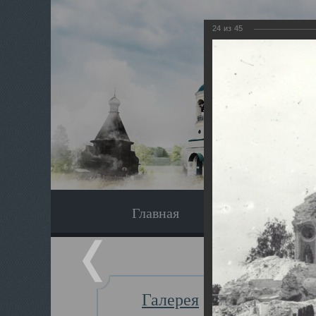
24
из
45
Главная
Экскурсия
Галерея