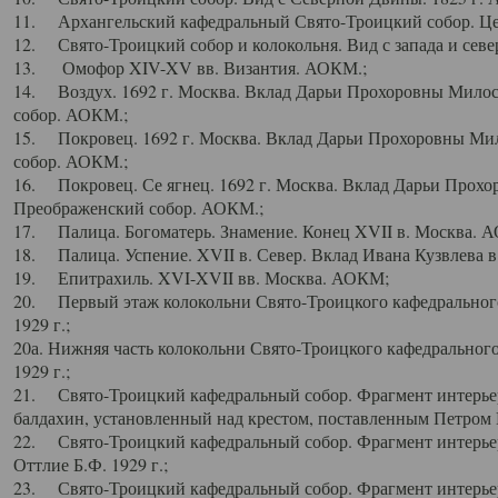
11. Архангельский кафедральный Свято-Троицкий собор. Цен
12. Свято-Троицкий собор и колокольня. Вид с запада и север
13. Омофор XIV-XV вв. Византия. АОКМ.;
14. Воздух. 1692 г. Москва. Вклад Дарьи Прохоровны Мило
собор. АОКМ.;
15. Покровец. 1692 г. Москва. Вклад Дарьи Прохоровны Ми
собор. АОКМ.;
16. Покровец. Се ягнец. 1692 г. Москва. Вклад Дарьи Прох
Преображенский собор. АОКМ.;
17. Палица. Богоматерь. Знамение. Конец XVII в. Москва. 
18. Палица. Успение. XVII в. Север. Вклад Ивана Кузвлева 
19. Епитрахиль. XVI-XVII вв. Москва. АОКМ;
20. Первый этаж колокольни Свято-Троицкого кафедрального
1929 г.;
20а. Нижняя часть колокольни Свято-Троицкого кафедрального
1929 г.;
21. Свято-Троицкий кафедральный собор. Фрагмент интерьер
балдахин, установленный над крестом, поставленным Петром I
22. Свято-Троицкий кафедральный собор. Фрагмент интерьер
Оттлие Б.Ф. 1929 г.;
23. Свято-Троицкий кафедральный собор. Фрагмент интерье