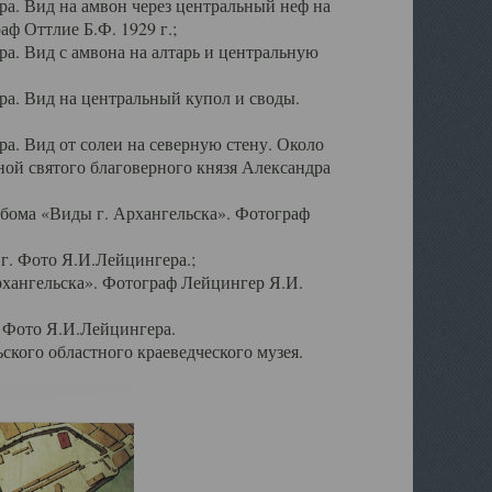
а. Вид на амвон через центральный неф на
аф Оттлие Б.Ф. 1929 г.;
. Вид с амвона на алтарь и центральную
а. Вид на центральный купол и своды.
. Вид от солеи на северную стену. Около
ой святого благоверного князя Александра
бома «Виды г. Архангельска». Фотограф
г. Фото Я.И.Лейцингера.;
рхангельска». Фотограф Лейцингер Я.И.
. Фото Я.И.Лейцингера.
кого областного краеведческого музея.