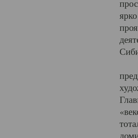
прос
ярко
проя
деят
Сиби
Одн
пред
худо
Глав
«век
тота
доми