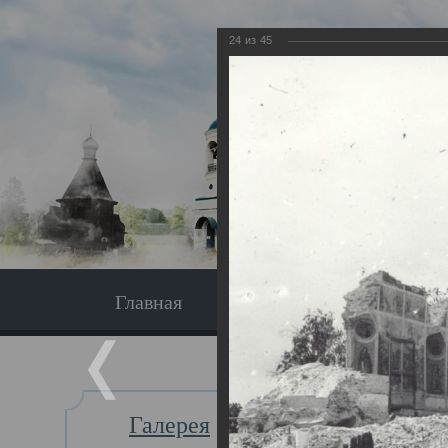
24
из
45
Главная
Экскурсия
Главная
Галерея