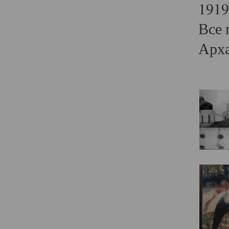
1919
Все 
Арха