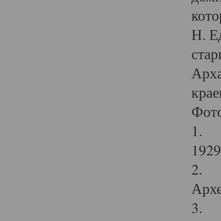
кото
Н. Е
стар
Арха
крае
Фот
1. С
1929 
2. Р
Архе
3. Ф