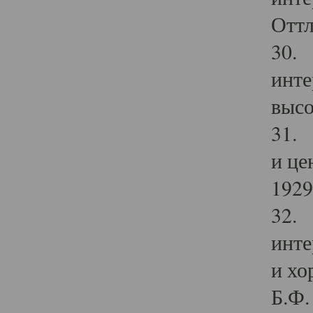
Оттл
30. 
инте
высо
31. 
и це
1929 
32. 
инте
и хо
Б.Ф. 