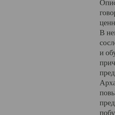
Опис
гово
ценн
В не
сосл
и об
прич
пред
Арха
повы
пред
побу