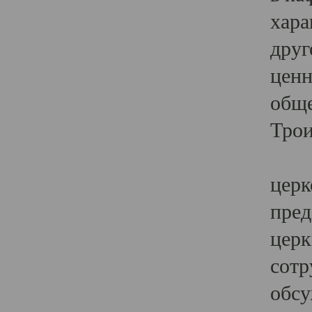
хара
друг
ценн
обще
Трои
Ярк
церк
пред
церк
сотр
обсу