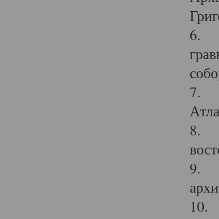
Григ
6. П
грав
собо
7. Г
Атла
8. С
вост
9. С
архи
10. 