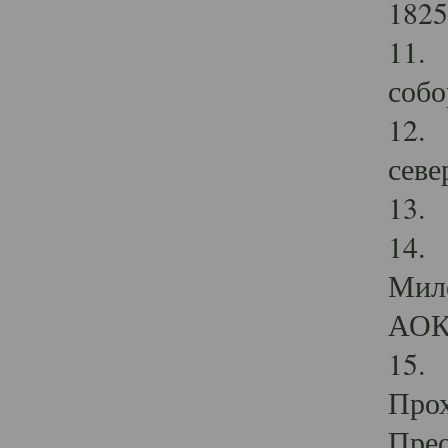
1825
11.
собо
12. 
севе
13.
14. 
Мило
АОК
15. 
Прох
Прео