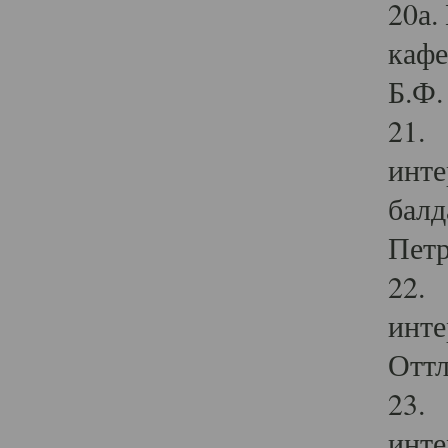
20а.
кафе
Б.Ф. 
21. 
инте
балд
Петр
22. 
инте
Оттл
23. 
инте