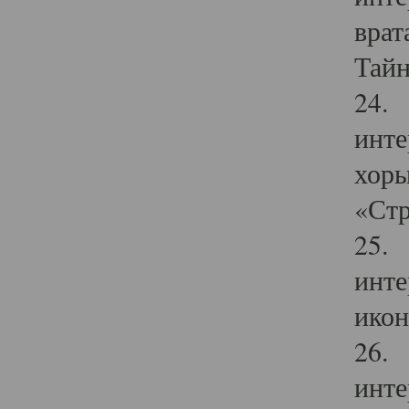
врат
Тайн
24. 
инте
хоры
«Стр
25. 
инте
икон
26. 
инте