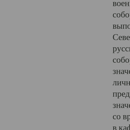
воен
собо
выпо
Севе
русс
собо
знач
личн
пред
знач
со в
в ка