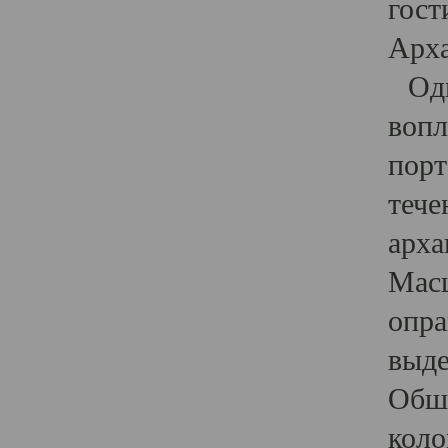
гост
Арха
Один
вопл
порт
тече
арха
Масш
опра
выде
Обши
коло