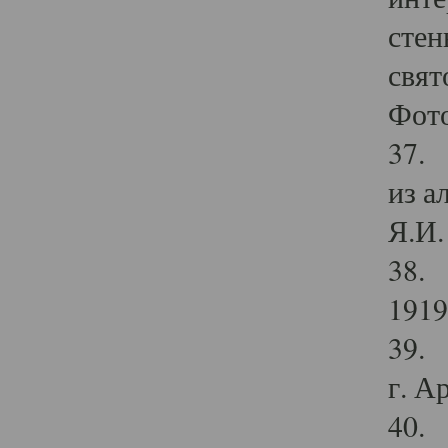
стен
свят
Фото
37. 
из а
Я.И. 
38. 
1919
39. 
г. А
40. 