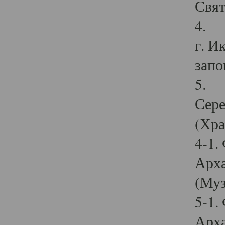
Свят
4. И
г. И
запо
5. И
Сере
(Хра
4-1.
Арха
(Муз
5-1.
Арха