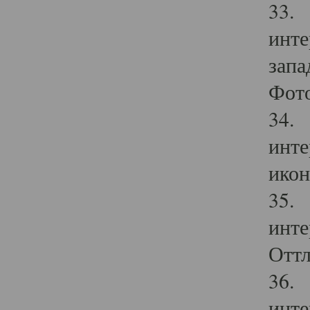
33. 
инте
запа
Фото
34. 
инте
икон
35. 
инте
Оттл
36. 
инте