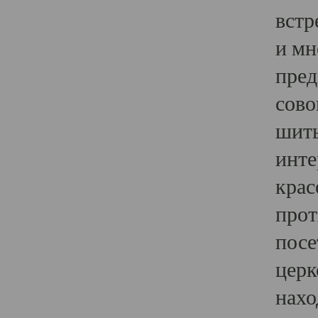
встр
и мн
пред
сово
шить
инте
крас
прот
посе
церк
нахо