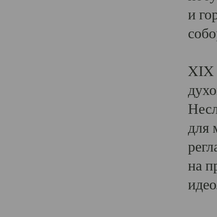
и го
собо
Явл
XIX 
духо
Несл
для 
регл
на п
идео
Поя