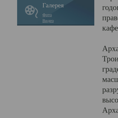
Галерея
годо
Фото
прав
Видео
кафе
Воз
Арха
Трои
град
масш
разр
высо
Арха