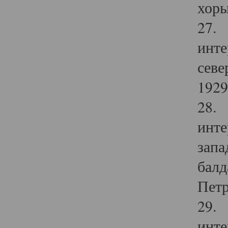
хоры
27. 
инте
севе
1929 
28. 
инте
запа
балд
Петр
29. 
инте