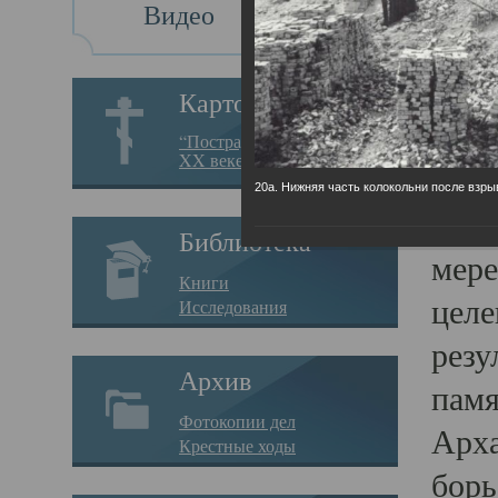
Видео
Св
Картотека
Свя
“Пострадавшие за веру в
XX веке на Севере”
23.12.
20а. Нижняя часть колокольни после взры
Сего
Библиотека
мере
Книги
целе
Исследования
резу
Архив
памя
Фотокопии дел
Арха
Крестные ходы
борь