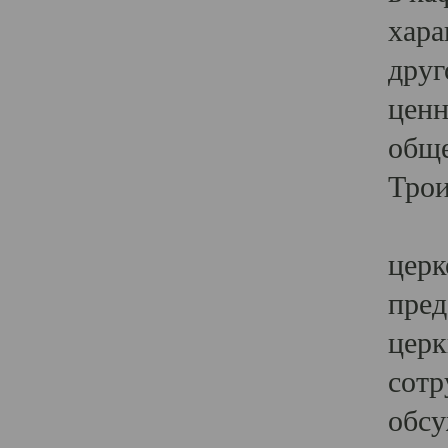
хара
друг
ценн
обще
Трои
Ярк
церк
пред
церк
сотр
обсу