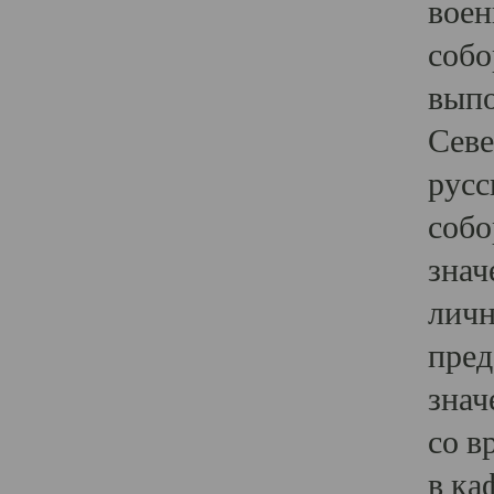
воен
собо
выпо
Севе
русс
собо
знач
личн
пред
знач
со в
в ка