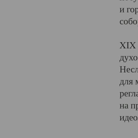
и го
собо
Явл
XIX 
духо
Несл
для 
регл
на п
идео
Поя