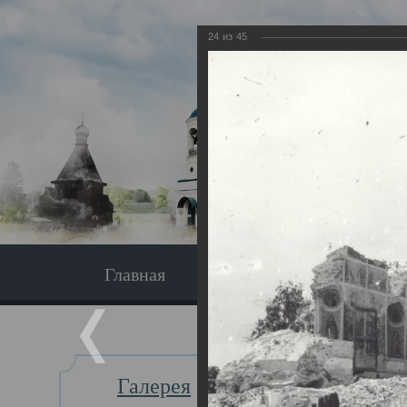
24
из
45
Главная
Экскурсия
Главная
Галерея