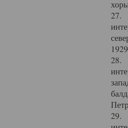
хоры
27. 
инте
севе
1929 
28. 
инте
запа
балд
Петр
29. 
инте