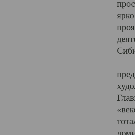
прос
ярко
проя
деят
Сиби
Одн
пред
худо
Глав
«век
тота
доми