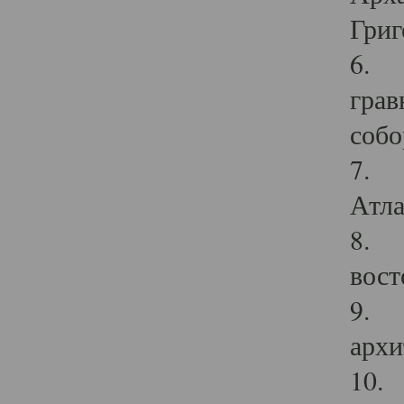
Григ
6. П
грав
собо
7. Г
Атла
8. С
вост
9. С
архи
10. 