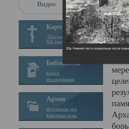
Видео
Св
Картотека
Свя
“Пострадавшие за веру в
XX веке на Севере”
23.12.
20а. Нижняя часть колокольни после взры
Сего
Библиотека
мере
Книги
целе
Исследования
резу
Архив
памя
Фотокопии дел
Арха
Крестные ходы
борь