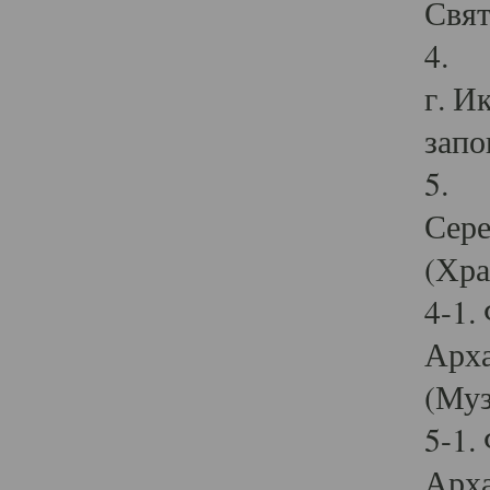
Свят
4. И
г. И
запо
5. И
Сере
(Хра
4-1.
Арха
(Муз
5-1.
Арха