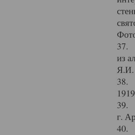
стен
свят
Фото
37. 
из а
Я.И. 
38. 
1919
39. 
г. А
40. 