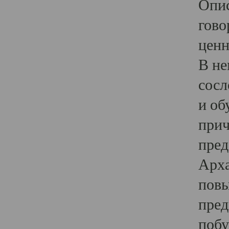
Опис
гово
ценн
В не
сосл
и об
прич
пред
Арха
повы
пред
побу