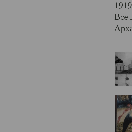
1919
Все 
Арха