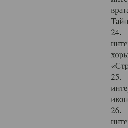
врат
Тайн
24. 
инте
хоры
«Стр
25. 
инте
икон
26. 
инте