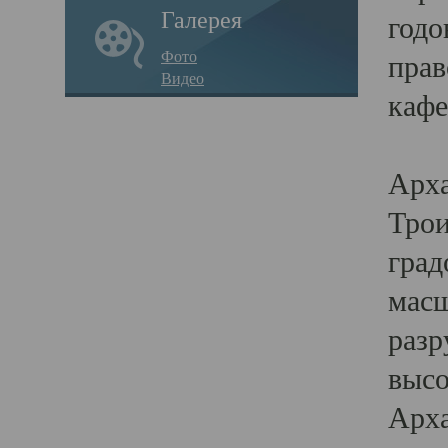
Галерея
годо
Фото
прав
Видео
кафе
Воз
Арха
Трои
град
масш
разр
высо
Арха