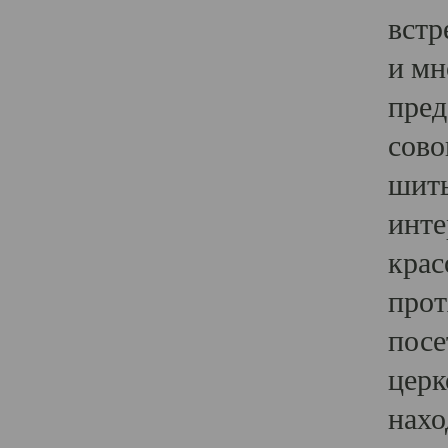
встр
и мн
пред
сово
шить
инте
крас
прот
посе
церк
нахо