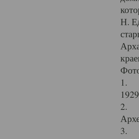
кото
Н. Е
стар
Арха
крае
Фот
1. С
1929 
2. Р
Архе
3. Ф