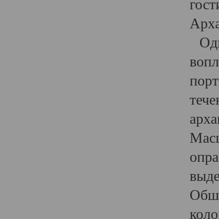
гост
Арха
Один
вопл
порт
тече
арха
Масш
опра
выде
Обши
коло