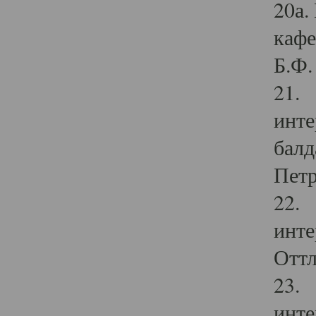
20а.
кафе
Б.Ф. 
21. 
инте
балд
Петр
22. 
инте
Оттл
23. 
инте