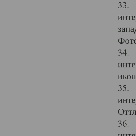
33. 
инте
запа
Фото
34. 
инте
икон
35. 
инте
Оттл
36. 
инте