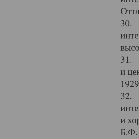
Оттл
30. 
инте
высо
31. 
и це
1929 
32. 
инте
и хо
Б.Ф. 