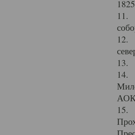
1825
11.
собо
12. 
севе
13.
14. 
Мило
АОК
15. 
Прох
Прео