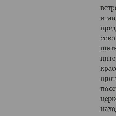
встр
и мн
пред
сово
шить
инте
крас
прот
посе
церк
нахо