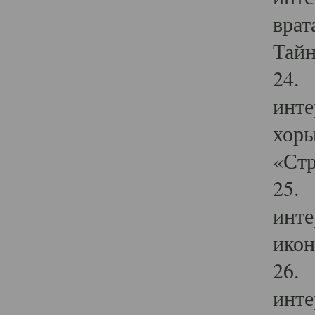
врат
Тайн
24. 
инте
хоры
«Стр
25. 
инте
икон
26. 
инте