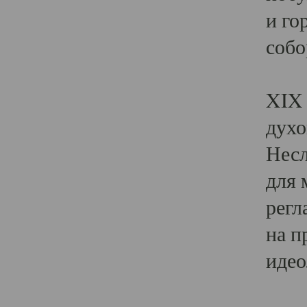
и го
собо
Явл
XIX 
духо
Несл
для 
регл
на п
идео
Поя