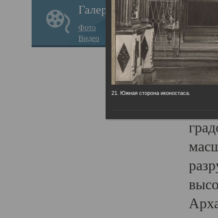
Галерея
годо
Фото
прав
Видео
кафе
Воз
Арха
21. Южная сторона иконостаса.
Трои
град
масш
разр
высо
Арха