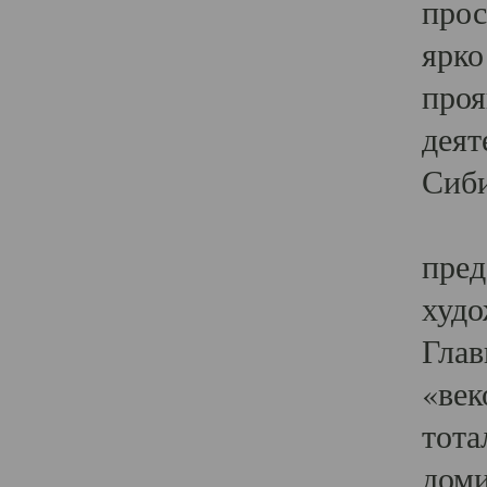
прос
ярко
проя
деят
Сиби
Одн
пред
худо
Глав
«век
тота
доми