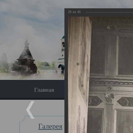
25
из
45
Главная
Экскурсия
Главная
Галерея