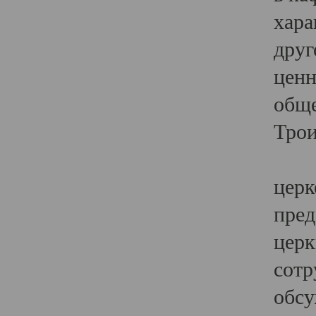
хара
друг
ценн
обще
Трои
Ярк
церк
пред
церк
сотр
обсу