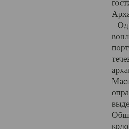
гост
Арха
Один
вопл
порт
тече
арха
Масш
опра
выде
Обши
коло