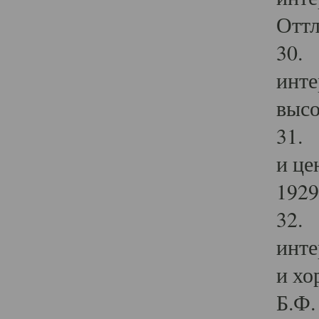
Оттл
30. 
инте
высо
31. 
и це
1929 
32. 
инте
и хо
Б.Ф. 