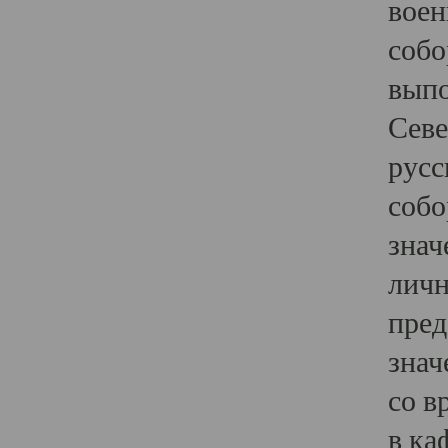
воен
собо
выпо
Севе
русс
собо
знач
личн
пред
знач
со в
в ка