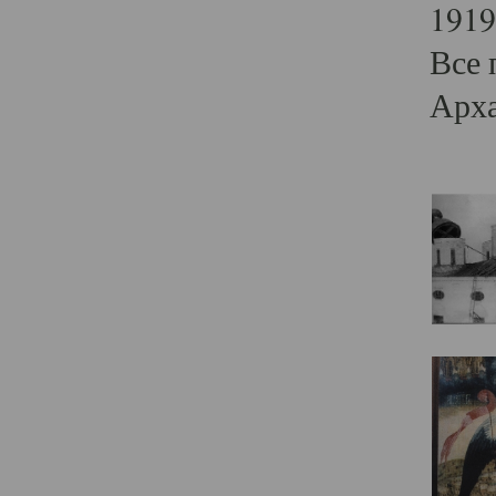
1919
Все 
Арха