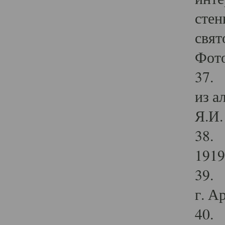
стен
свят
Фото
37. 
из а
Я.И. 
38. 
1919
39. 
г. А
40. 