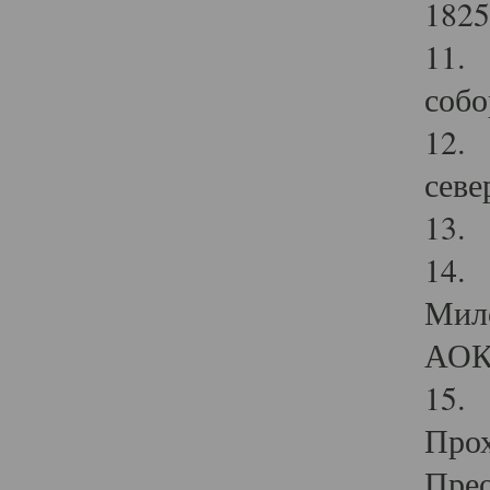
1825
11.
собо
12. 
севе
13.
14. 
Мило
АОК
15. 
Прох
Прео