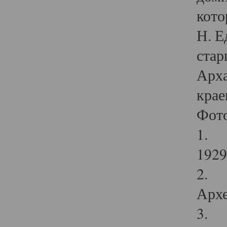
кото
Н. Е
стар
Арха
крае
Фот
1. С
1929 
2. Р
Архе
3. Ф