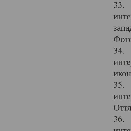
33. 
инте
запа
Фото
34. 
инте
икон
35. 
инте
Оттл
36. 
инте