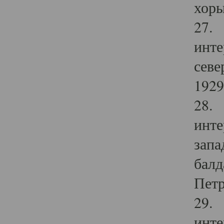
хоры
27. 
инте
севе
1929 
28. 
инте
запа
балд
Петр
29. 
инте