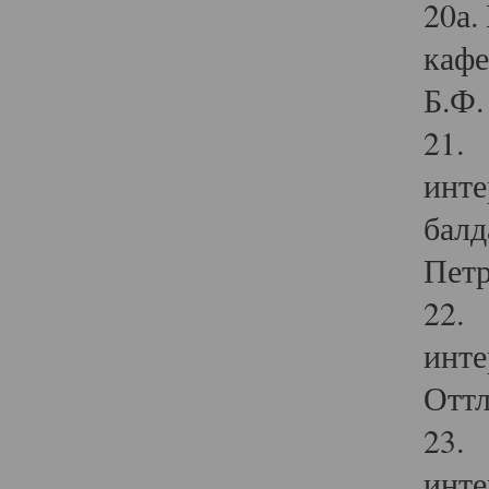
20а.
кафе
Б.Ф. 
21. 
инте
балд
Петр
22. 
инте
Оттл
23. 
инте