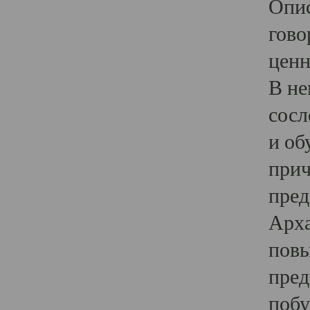
Опис
гово
ценн
В не
сосл
и об
прич
пред
Арха
повы
пред
побу