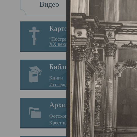
Видео
Св
Картотека
Свя
“Пострадавшие за веру в
XX веке на Севере”
23.12.
Сего
Библиотека
мере
Книги
целе
Исследования
резу
Архив
памя
Фотокопии дел
Арха
Крестные ходы
борь