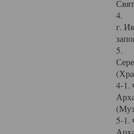
Свят
4. И
г. И
запо
5. И
Сере
(Хра
4-1.
Арха
(Муз
5-1.
Арха