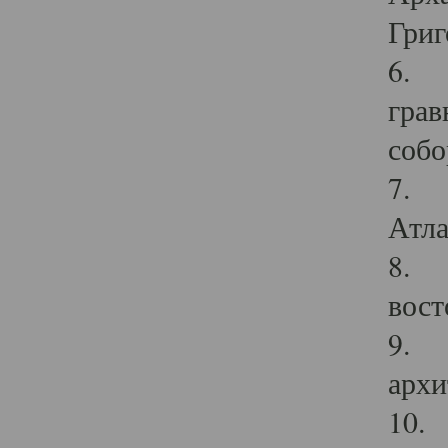
Григ
6. П
грав
собо
7. Г
Атла
8. С
вост
9. С
архи
10. 