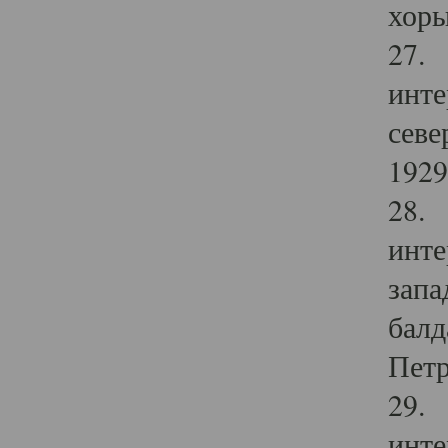
хоры
27. 
инте
севе
1929 
28. 
инте
запа
балд
Петр
29. 
инте