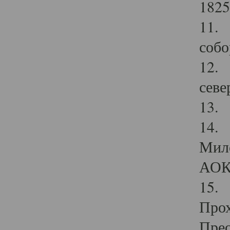
1825
11.
собо
12. 
севе
13.
14. 
Мило
АОК
15. 
Прох
Прео