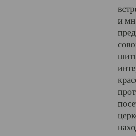
встр
и мн
пред
сово
шить
инте
крас
прот
посе
церк
нахо