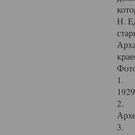
кото
Н. Е
стар
Арха
крае
Фот
1. С
1929 
2. Р
Архе
3. Ф