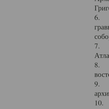
Григ
6. П
грав
собо
7. Г
Атла
8. С
вост
9. С
архи
10. 