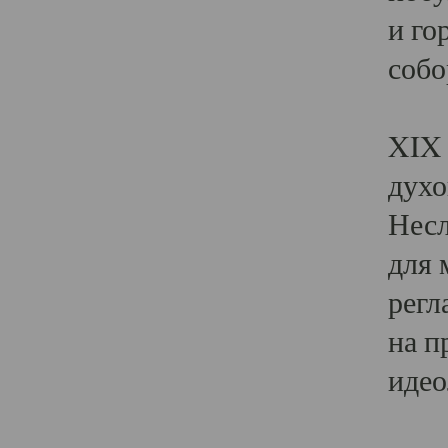
и го
собо
Явл
XIX 
духо
Несл
для 
регл
на п
идео
Поя