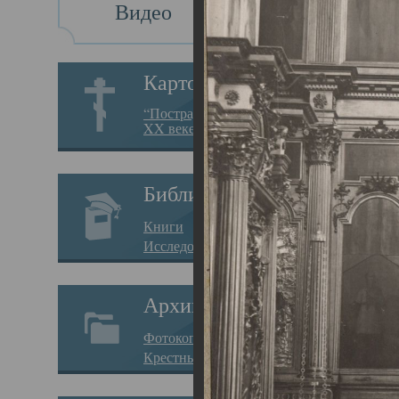
Видео
Св
Картотека
Свя
“Пострадавшие за веру в
XX веке на Севере”
23.12.
Сего
Библиотека
мере
Книги
целе
Исследования
резу
Архив
памя
Фотокопии дел
Арха
Крестные ходы
борь