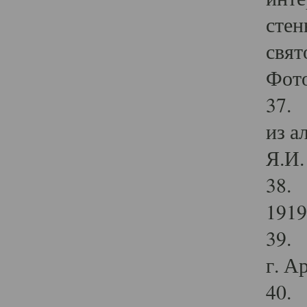
стен
свят
Фото
37. 
из а
Я.И. 
38. 
1919
39. 
г. А
40. 