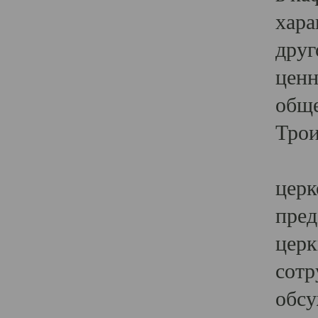
хара
друг
ценн
обще
Трои
Ярк
церк
пред
церк
сотр
обсу