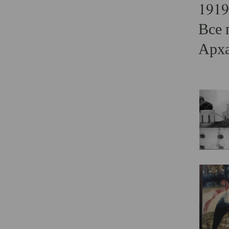
1919
Все 
Арха