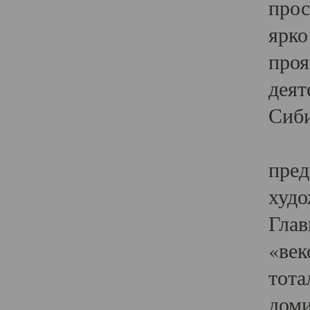
прос
ярко
проя
деят
Сиби
Одн
пред
худо
Глав
«век
тота
доми