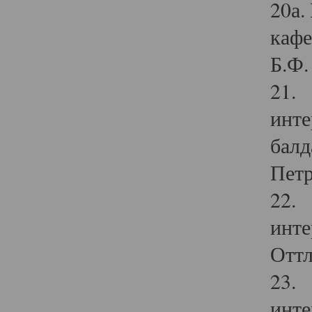
20а.
кафе
Б.Ф. 
21. 
инте
балд
Петр
22. 
инте
Оттл
23. 
инте