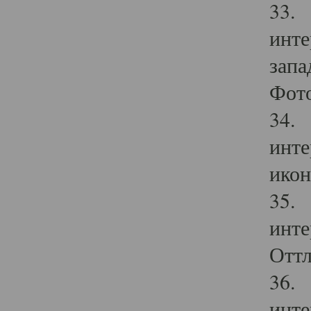
33. 
инте
запа
Фото
34. 
инте
икон
35. 
инте
Оттл
36. 
инте