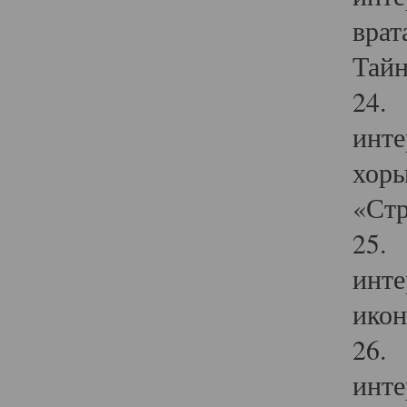
врат
Тайн
24. 
инте
хоры
«Стр
25. 
инте
икон
26. 
инте