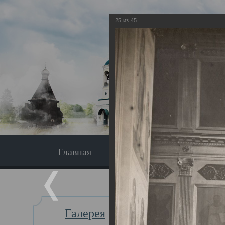
25
из
45
Главная
Экскурсия
Главная
Галерея