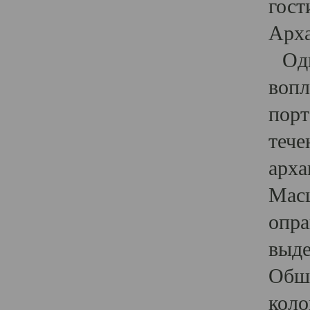
гост
Арха
Один
вопл
порт
тече
арха
Масш
опра
выде
Обши
коло