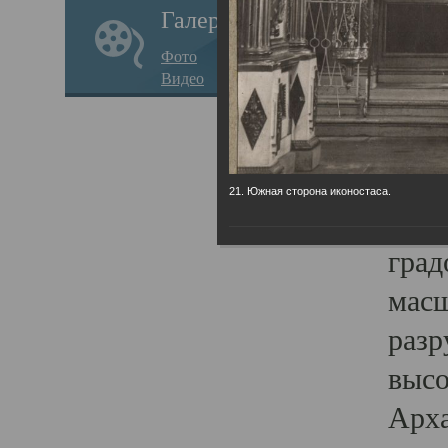
Галерея
годо
Фото
прав
Видео
кафе
Воз
Арха
21. Южная сторона иконостаса.
Трои
град
масш
разр
высо
Арха