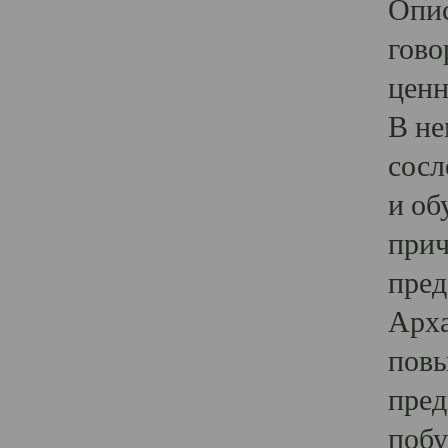
Опис
гово
ценн
В не
сосл
и об
прич
пред
Арха
повы
пред
побу