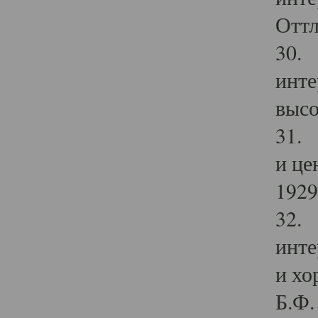
Оттл
30. 
инте
высо
31. 
и це
1929 
32. 
инте
и хо
Б.Ф. 