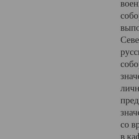
воен
собо
выпо
Севе
русс
собо
знач
личн
пред
знач
со в
в ка