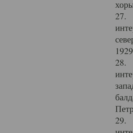
хоры
27. 
инте
севе
1929 
28. 
инте
запа
балд
Петр
29. 
инте