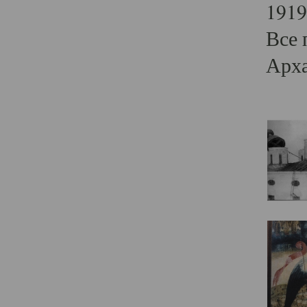
1919
Все 
Арха