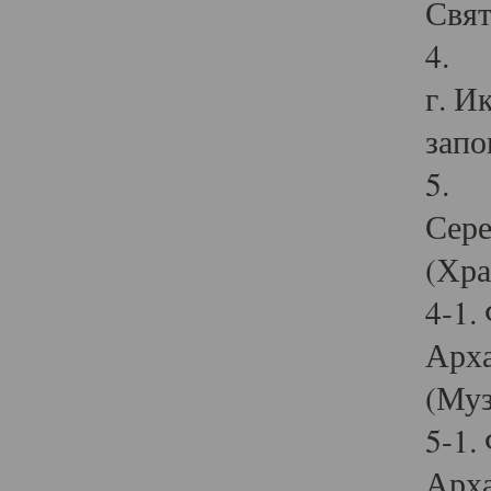
Свят
4. И
г. И
запо
5. И
Сере
(Хра
4-1.
Арха
(Муз
5-1.
Арха