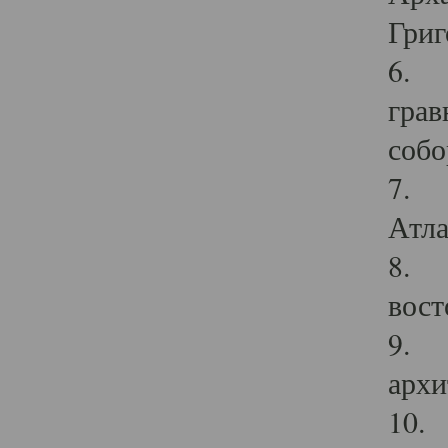
Григ
6. П
грав
собо
7. Г
Атла
8. С
вост
9. С
архи
10. 