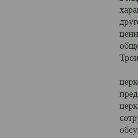
хара
друг
ценн
обще
Трои
Ярк
церк
пред
церк
сотр
обсу