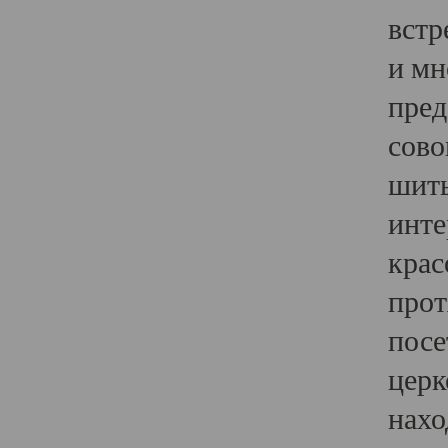
встр
и мн
пред
сово
шить
инте
крас
прот
посе
церк
нахо