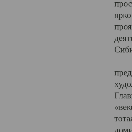
прос
ярко
проя
деят
Сиби
Одн
пред
худо
Глав
«век
тота
доми