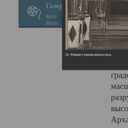
Галерея
годо
Фото
прав
Видео
кафе
Воз
Арха
21. Южная сторона иконостаса.
Трои
град
масш
разр
высо
Арха