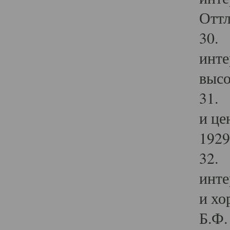
Оттл
30. 
инте
высо
31. 
и це
1929 
32. 
инте
и хо
Б.Ф. 