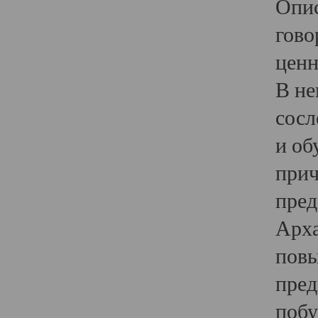
Опис
гово
ценн
В не
сосл
и об
прич
пред
Арха
повы
пред
побу