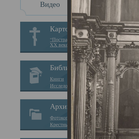
Видео
Св
Картотека
Свя
“Пострадавшие за веру в
XX веке на Севере”
23.12.
Сего
Библиотека
мере
Книги
целе
Исследования
резу
Архив
памя
Фотокопии дел
Арха
Крестные ходы
борь