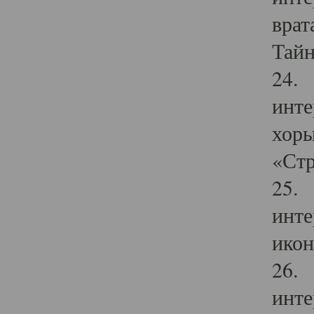
врат
Тайн
24. 
инте
хоры
«Стр
25. 
инте
икон
26. 
инте