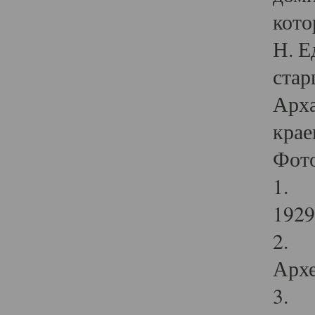
кото
Н. Е
стар
Арха
крае
Фот
1. С
1929 
2. Р
Архе
3. Ф