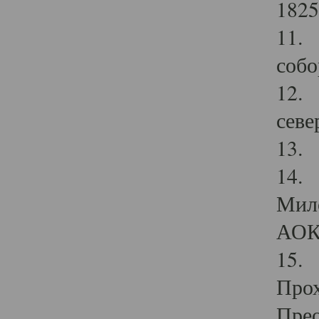
1825
11.
собо
12. 
севе
13.
14. 
Мило
АОК
15. 
Прох
Прео