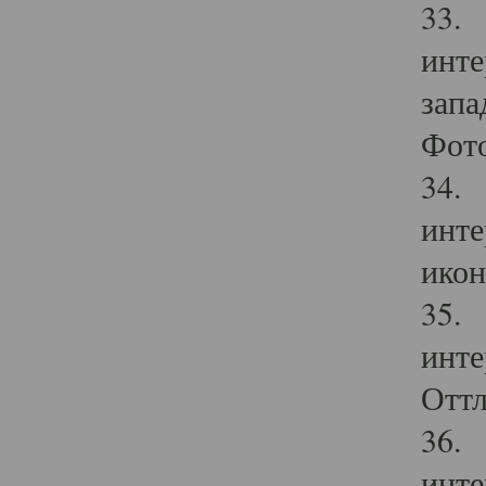
33. 
инте
запа
Фото
34. 
инте
икон
35. 
инте
Оттл
36. 
инте