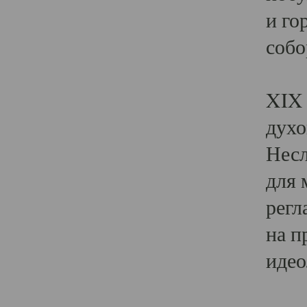
и го
собо
Явл
XIX 
духо
Несл
для 
регл
на п
идео
Поя