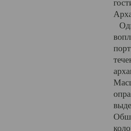
гост
Арха
Один
вопл
порт
тече
арха
Масш
опра
выде
Обши
коло