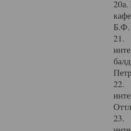
20а.
кафе
Б.Ф. 
21. 
инте
балд
Петр
22. 
инте
Оттл
23. 
инте