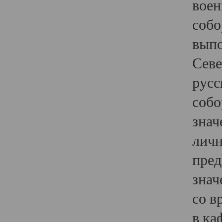
воен
собо
выпо
Севе
русс
собо
знач
личн
пред
знач
со в
в ка