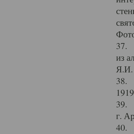
стен
свят
Фото
37. 
из а
Я.И. 
38. 
1919
39. 
г. А
40. 