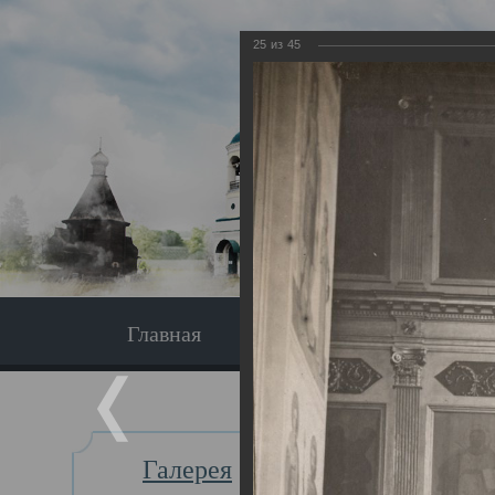
25
из
45
Главная
Экскурсия
Главная
Галерея