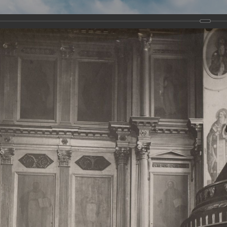
Виртуа
Новомученико
Земли А
Сайт создан по благосло
и Холмо
Наследники
Галерея
Главная
Галерея
Храмы-мученики Архангельска
Свято-Тро