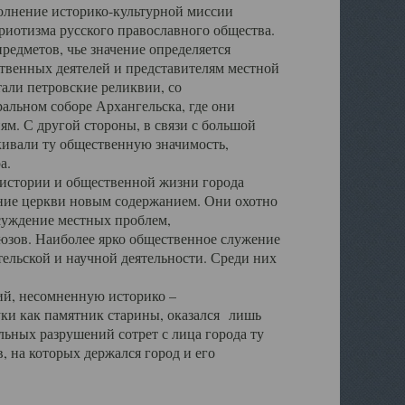
полнение историко-культурной миссии
триотизма русского православного общества.
редметов, чье значение определяется
твенных деятелей и представителям местной
тали петровские реликвии, со
альном соборе Архангельска, где они
м. С другой стороны, в связи с большой
кивали ту общественную значимость,
а.
тории и общественной жизни города
ение церкви новым содержанием. Они охотно
бсуждение местных проблем,
юзов. Наиболее ярко общественное служение
ельской и научной деятельности. Среди них
й, несомненную историко –
ауки как памятник старины, оказался лишь
ьных разрушений сотрет с лица города ту
 на которых держался город и его