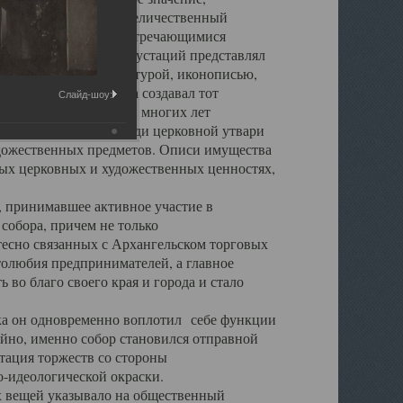
города. Обширный и величественный
ственными нигде не встречающимися
 символических инкрустаций представлял
 с живописью, скульптурой, иконописью,
ьер Троицкого храма создавал тот
Слайд-шоу:
обора, на протяжении многих лет
ице, библиотеке, среди церковной утвари
удожественных предметов. Описи имущества
ьных церковных и художественных ценностях,
, принимавшее активное участие в
собора, причем не только
 тесно связанных с Архангельском торговых
толюбия предпринимателей, а главное
во благо своего края и города и стало
 он одновременно воплотил себе функции
айно, именно собор становился отправной
тация торжеств со стороны
-идеологической окраски.
вещей указывало на общественный