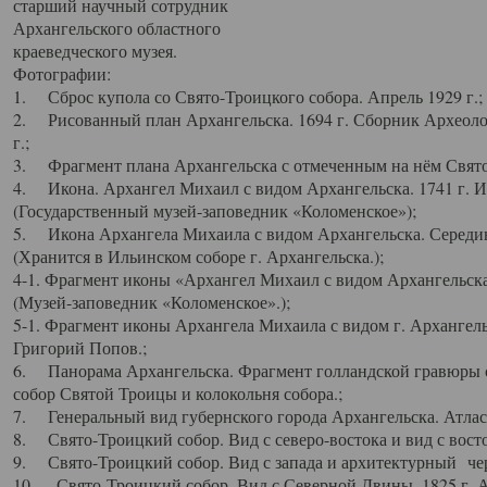
старший научный сотрудник
Архангельского областного
краеведческого музея.
Фотографии:
1. Сброс купола со Свято-Троицкого собора. Апрель 1929 г.;
2. Рисованный план Архангельска. 1694 г. Сборник Археолог
г.;
3. Фрагмент плана Архангельска с отмеченным на нём Свято
4. Икона. Архангел Михаил с видом Архангельска. 1741 г. 
(Государственный музей-заповедник «Коломенское»);
5. Икона Архангела Михаила с видом Архангельска. Середин
(Хранится в Ильинском соборе г. Архангельска.);
4-1. Фрагмент иконы «Архангел Михаил с видом Архангельска
(Музей-заповедник «Коломенское».);
5-1. Фрагмент иконы Архангела Михаила с видом г. Архангель
Григорий Попов.;
6. Панорама Архангельска. Фрагмент голландской гравюры с
собор Святой Троицы и колокольня собора.;
7. Генеральный вид губернского города Архангельска. Атлас 
8. Свято-Троицкий собор. Вид с северо-востока и вид с восто
9. Свято-Троицкий собор. Вид с запада и архитектурный чер
10. Свято-Троицкий собор. Вид с Северной Двины. 1825 г. А