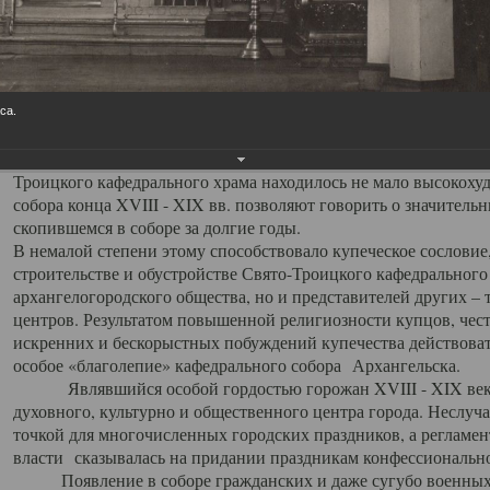
заслуженно выделяя из многочисленных культовых построек 
иконостас украшенный колоннами ионического стиля, с един
царскими вратами, изящным фронтоном и множеством резных,
собой поистине художественную ценность. В совокупности же
шитьем, многочисленными предметами церковной утвари интер
са.
неповторимый красочный ансамбль декоративного убранства с
поражающий воображение своих посетителей. В соборной ризн
Троицкого кафедрального храма находилось не мало высокох
собора конца XVIII - XIX вв. позволяют говорить о значител
скопившемся в соборе за долгие годы.
В немалой степени этому способствовало купеческое сословие
строительстве и обустройстве Свято-Троицкого кафедрального 
архангелогородского общества, но и представителей других –
центров. Результатом повышенной религиозности купцов, чес
искренних и бескорыстных побуждений купечества действовать 
особое «благолепие» кафедрального собора Архангельска.
Являвшийся особой гордостью горожан XVIII - XIX века
духовного, культурно и общественного центра города. Неслуч
точкой для многочисленных городских праздников, а регламен
власти сказывалась на придании праздникам конфессионально
Появление в соборе гражданских и даже сугубо военных 